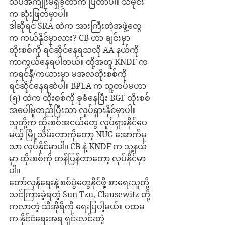
သိပ်အကျိုးမရှိခဲ့တာက ပြတာပါ။ သမိုင်း
က ဆုံးဖြတ်မှာပါ။
ဒါဆိုရင် SRA ထဲက အားကြီးတဲ့အဖွဲ့တွေ
က ကယ်နိုင်မှာလား? CB ဟာ ချင်းမှာ 
ထိုးစစ်ကို ရင်ဆိုင်နေရသလို AA နယ်ကို 
ကာကွယ်နေရပါတယ်။ ထို့အတူ KNDF က 
ကရင်နီ/ကယားမှာ မအလထိုးစစ်ကို 
ရင်ဆိုင်နေရဆဲပါ။ BPLA က သူ့တပ်မဟာ 
(၅) ထဲက ထိုးစစ်ကို ခုခံနေပြီး BGF ထိုးစစ်
အပေါ်မူတည်ပြီးသာ လှုပ်ရှားနိုင်မှာပါ။
သူတို့က ထိုးစစ်အငယ်တွေ လှုပ်ရှားနိုင်ပေ
မယ့် မြို့သိမ်းတာကိုတော့ NUG အောက်မှ
သာ လုပ်နိုင်မှာပါ။ CB နဲ့ KNDF က သူ့နယ်
မှာ ထိုးစစ်ကို တန်ပြန်တာတော့ လုပ်နိုင်မှာ
ပါ။
တော်လှန်ရေးနဲ့ စစ်ပွဲတွေနိုင်ဖို့ စာရေးသူတို့
သင်ကြားခဲ့ရတဲ့ Sun Tzu, Clausewitz တို့
ကလာတဲ့ သီအိုရီကို ရေးပြပါ့မယ်။ ပထမ
က နိုင်ငံရေးအရ ရှင်းလင်းတဲ့ 