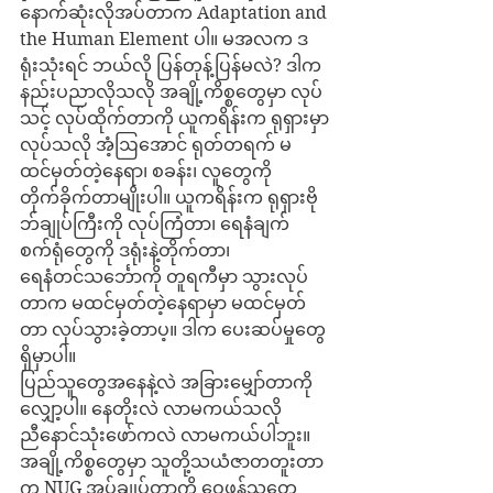
နောက်ဆုံးလိုအပ်တာက Adaptation and 
the Human Element ပါ။ မအလက ဒ
ရုံးသုံးရင် ဘယ်လို ပြန်တုန့်ပြန်မလဲ? ဒါက 
နည်းပညာလိုသလို အချို့ကိစ္စတွေမှာ လုပ်
သင့် လုပ်ထိုက်တာကို ယူကရိန်းက ရုရှားမှာ
လုပ်သလို အံ့ဩအောင် ရုတ်တရက် မ
ထင်မှတ်တဲ့နေရာ၊ စခန်း၊ လူတွေကို 
တိုက်ခိုက်တာမျိုးပါ။ ယူကရိန်းက ရုရှားဗို
ဘ်ချုပ်ကြီးကို လုပ်ကြံတာ၊ ရေနံချက်
စက်ရုံတွေကို ဒရုံးနဲ့တိုက်တာ၊ 
ရေနံတင်သင်္ဘောကို တူရကီမှာ သွားလုပ်
တာက မထင်မှတ်တဲ့နေရာမှာ မထင်မှတ်
တာ လုပ်သွားခဲ့တာပ့။ ဒါက ပေးဆပ်မှုတွေ
ရှိမှာပါ။
ပြည်သူတွေအနေနဲ့လဲ အခြားမျှော်တာကို 
လျှော့ပါ။ နေတိုးလဲ လာမကယ်သလို 
ညီနောင်သုံးဖော်ကလဲ လာမကယ်ပါဘူး။ 
အချို့ကိစ္စတွေမှာ သူတို့သယံဇာတတူးတာ
က NUG အုပ်ချုပ်တာကို ဝေဖန်သူတွေ 