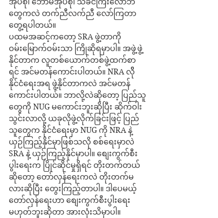
အုပ်စု၊ ဘောမအုပ်စု၊ သခင်ကြီးလော်ဘီ
တွေကလဲ တက်ညီလက်ညီ လော်ကြတာ 
တွေ့ရပါတယ်။
ပထမအဆင့်ကတော့ SRA ဖွဲ့တာကို 
ဝမ်းမြောက်ဝမ်းသာ ကြိုဆိုရမှာပါ။ အဖွဲ့ဖွဲ့
နိုင်တာက လူတစ်ယောက်တစ်ဖွဲ့ထက်စာ
ရင် အင်မတန်ကောင်းပါတယ်။ NRA လိို 
နိုင်ငံရေးအရ ဖွဲ့နိုင်တာကလဲ အင်မတန်
ကောင်းပါတယ်။ ဘာလို့လဲဆိုတော့ ပြည်သူ
တွေကို NUG မကောင်းဘူးဆိုပြီး ဆိုက်ဝါး
သွင်းလာလို့ ယခုလိုဖွဲ့လိုက်ခြင်းဖြင့် ပြည်
သူတွေက နိုင်ငံရေးမှာ NUG ကို NRA နဲ့ 
ယှဉ်ကြည့်နိုင်မှာဖြစ်သလို စစ်ရေးမှာလဲ 
SRA နဲ့ ယှဉ်ကြည့်နိုင်မှာပါ။ စျေးကွက်စီး
ပွါးရေးက ပြိုင်ဆိုင်မှုရှိရင် တိုးတက်တယ်
ဆိုတော့ တော်လှန်ရေးကလဲ တိုးတက်မ
လားဆိုပြီး တွေးကြည့်တာပါ။ ဒါပေမယ့် 
တော်လှန်ရေးဟာ စျေးကွက်စီးပွါးရေး 
မဟုတ်ဘူးဆိုတာ အားလုံးသိမှာပါ။