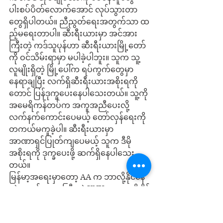
ပါးစပ်ပိတ်လောက်အောင် လုပ်သွားတာ
တွေရှိပါတယ်။ ညီညွတ်ရေးအတွက်သာ ထ
ည့်မရေးတာပါ။ ဆီးရီးယားမှာ အင်အား
ကြီးတဲ့ ကဒ်သူပုန်ဟာ ဆီးရီးယားမြို့တော်
ကို ဝင်သိမ်းရာမှာ မပါခဲ့ပါဘူး။ သူက သူ့
လူမျိုးရှိတဲ့ မြို့ပေါ်က ရပ်ကွက်တွေမှာ 
နေရာချပြီး လက်ရှိဆီးရီးယားအစိုးရကို
တောင် ပြန်ဒုက္ခပေးနေပါသေးတယ်။ သူ့ကို 
အမေရိကန်တပ်က အကူအညီပေးလို့ 
လက်နက်ကောင်းပေမယ့် တော်လှန်ရေးကို 
တကယ်မကူခဲ့ပါ။ ဆီးရီးယားမှာ 
အာဏာရှင်ပြုတ်ကျပေမယ့် သူက ဒီမို
အစိုးရကို ဒုက္ခပေးဖို့ ဆက်ရှိနေပါသေး
တယ်။
မြန်မာ့အရေးမှာတော့ AA က ဘာလို့နိုင်နေ
လဲ, အစဉ်အလာကြီးတဲ့ KNU က ဘာလို့ နိုင်
သင့်သလောက် မနိုင်လဲဆိုတာ အထက်က 
ရေးထားချက်တွေနဲ့ နှိုင်းယှဉ်ကြည့်ရင် သိ