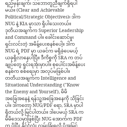
ရည်မှန်းချက်၊ သဘောတူညီချက်ရှိရပါ
မယ်။ (Clear and Achievable 
Political/Strategic Objectives)၊ ဒါက 
NUG နဲ့ KIA မှာသာ ရှိပါသေးတယ်။
ဒုတိယအချက်က Superior Leadership 
and Command ပါ။ ခေါင်းဆောင်မှု၊ 
ရှင်းလင်းတဲ့ အမိန့်ပေးစနစ်ပေါ့။ ဒါက 
NUG ရဲ့ PDF မှာ ယခင်က မရှိခဲ့ပေမယ့် 
ယခုရှိလာနေပါပြီ။ ဒီကိစ္စကို SRA က တပ်
ချုပ်တွေ ရှင်းရအုံးမှာပါ။ စုပေါင်းအမိန့်ပေး
စနစ်က စစ်ရေးမှာ အလုပ်မဖြစ်ပါ။
တတိယအချက်က Intelligence and 
Situational Understanding ("Know 
the Enemy and Yourself), မိမိ
အခြေအနေနဲ့ ရန်သူ့အခြေအနေကို သိခြင်း
ပါ။ ဒါကတော့ NUG/PDF ရော, SRA မှာပါ 
ရှိတယ်လို့ မြင်ပါတယ်။ ဒါပေမယ့် SRA က 
မိမိဒေသမှာဖြစ်ပြီး NUG အောက်က PDF 
က ပိုပြီး နိုင်ငံလုံး လွှမ်းခြုံရလို့ ပိုအမြင်