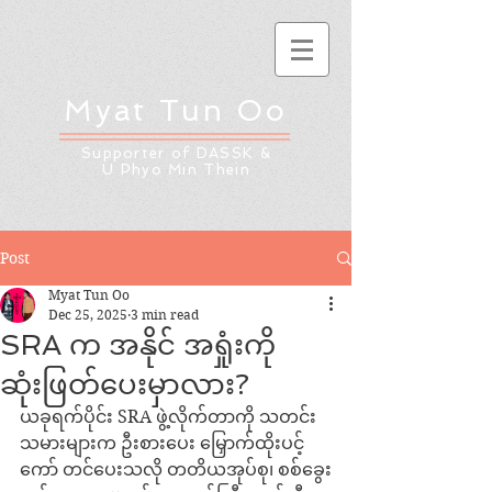
Myat Tun Oo
Supporter of DASSK &
U Phyo Min Thein
Post
Myat Tun Oo
Dec 25, 2025
3 min read
SRA က အနိုင် အရှုံးကို
ဆုံးဖြတ်ပေးမှာလား?
ယခုရက်ပိုင်း SRA ဖွဲ့လိုက်တာကို သတင်း
သမားများက ဦးစားပေး မြှောက်ထိုးပင့်
ကော် တင်ပေးသလို တတိယအုပ်စု၊ စစ်ခွေး