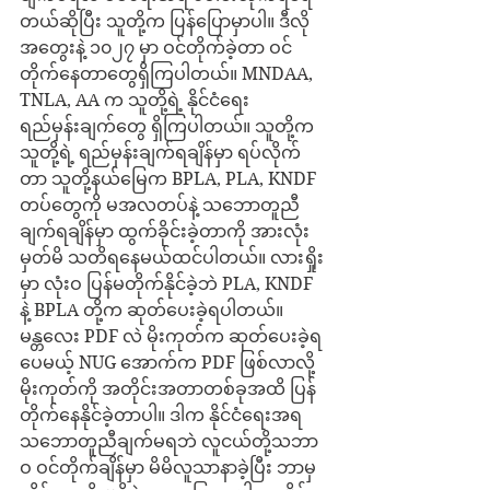
တယ်ဆိုပြီး သူတို့က ပြန်ပြောမှာပါ။ ဒီလို
အတွေးနဲ့ ၁၀၂၇ မှာ ဝင်တိုက်ခဲ့တာ ဝင်
တိုက်နေတာတွေရှိကြပါတယ်။ MNDAA, 
TNLA, AA က သူတို့ရဲ့ နိုင်ငံရေး 
ရည်မှန်းချက်တွေ ရှိကြပါတယ်။ သူတို့က 
သူတို့ရဲ့ ရည်မှန်းချက်ရချိန်မှာ ရပ်လိုက်
တာ သူတို့နယ်မြေက BPLA, PLA, KNDF 
တပ်တွေကို မအလတပ်နဲ့ သဘောတူညီ
ချက်ရချိန်မှာ ထွက်ခိုင်းခဲ့တာကို အားလုံး
မှတ်မိ သတိရနေမယ်ထင်ပါတယ်။ လားရှိုး
မှာ လုံးဝ ပြန်မတိုက်နိုင်ခဲ့ဘဲ PLA, KNDF 
နဲ့ BPLA တို့က ဆုတ်ပေးခဲ့ရပါတယ်။ 
မန္တလေး PDF လဲ မိုးကုတ်က ဆုတ်ပေးခဲ့ရ
ပေမယ့် NUG အောက်က PDF ဖြစ်လာလို့ 
မိုးကုတ်ကို အတိုင်းအတာတစ်ခုအထိ ပြန်
တိုက်နေနိုင်ခဲ့တာပါ။ ဒါက နိုင်ငံရေးအရ 
သဘောတူညီချက်မရဘဲ လူငယ်တို့သဘာ
ဝ ဝင်တိုက်ချိန်မှာ မိမိလူသာနာခဲ့ပြီး ဘာမှ 