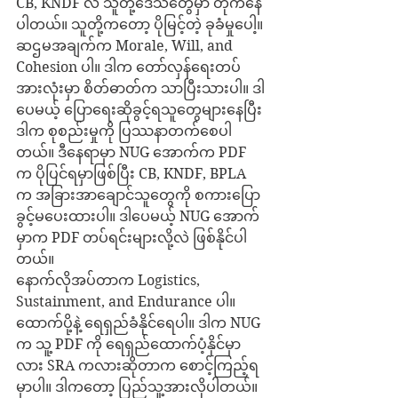
CB, KNDF လဲ သူတို့ဒေသတွေမှာ တိုက်နေ
ပါတယ်။ သူတို့ကတော့ ပိုမြင့်တဲ့ ခုခံမှုပေါ့။
ဆဌမအချက်က Morale, Will, and 
Cohesion ပါ။ ဒါက တော်လှန်ရေးတပ်
အားလုံးမှာ စိတ်ဓာတ်က သာပြီးသားပါ။ ဒါ
ပေမယ့် ပြောရေးဆိုခွင့်ရသူတွေများနေပြီး 
ဒါက စုစည်းမှုကို ပြဿနာတက်စေပါ
တယ်။ ဒီနေရာမှာ NUG အောက်က PDF 
က ပိုပြင်ရမှာဖြစ်ပြီး CB, KNDF, BPLA 
က အခြားအာချောင်သူတွေကို စကားပြော
ခွင့်မပေးထားပါ။ ဒါပေမယ့် NUG အောက်
မှာက PDF တပ်ရင်းများလို့လဲ ဖြစ်နိုင်ပါ
တယ်။
နောက်လိုအပ်တာက Logistics, 
Sustainment, and Endurance ပါ။ 
ထောက်ပို့နဲ့ ရေရှည်ခံနိုင်ရေပါ။ ဒါက NUG 
က သူ့ PDF ကို ရေရှည်ထောက်ပံ့နိုင်မှာ
လား SRA ကလားဆိုတာက စောင့်ကြည့်ရ
မှာပါ။ ဒါကတော့ ပြည်သူ့အားလိုပါတယ်။