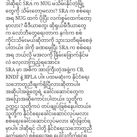
ဒါဆိုရင် SRA က NUG မသိမ်းနိုင်တဲ့မြို့
တွေကို သိမ်းတော့မလား? SRA က စစ်ရေး
အရ NUG ထက် ပိုပြီး လက်စွမ်းထက်တော့
မှာလား? မီဒီယာတွေ၊ ဆိုရှယ်မီဒီယာတွေ
က လော်ဘီတွေရေးတာက နဂါးက စစ်
ကိုင်းသိမ်းမယ်ဆိုတာကို သွားသတိရမိစေခဲ့
ပါတယ်။ ဒါကို ခဏမေ့ပြီး SRA က စစ်ရေး
အရ ဘယ်လို မအလကို ခြိမ်းခြောက်နိုင်မ
လဲ လေ့လာကြည့်ရအောင်။
SRA မှာ အဓိက အားကြီးတဲ့အဖွဲ့က CB, 
KNDF နဲ့ BPLA ပါ။ ပထမဆုံးက နိုင်ငံရေး
သဘောတူညီချက်ရှိပြီလားဆိုတာပါ။ 
အဆိုပါအဖွဲ့တွေရဲ့ ခေါင်းဆောင်တွေက 
အပြောအဆိုကောင်းပါတယ်။ သူတို့က 
ဥက္ကဌ၊ သူတို့ကပဲ တပ်ချုပ်ဖြစ်နေပါတယ်။ 
သူတို့က နိုင်ငံရေးခေါင်းဆောင်လုပ်မလား 
စစ်ရေးခေါင်းဆောင်လုပ်မလား ဆုံးဖြတ်ရ
မှာပါ။ ဒါဆိုရင် ငါတို့ နိုင်ငံရေးသဘောတူညီ
ချက်မရလဲ စစ်ရေးအရ ပေါင်းတိုက်ရင်ရ