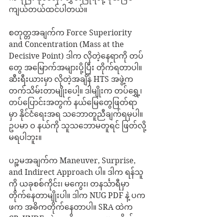
ကျယ်တယ်ထင်ပါတယ်။
စတုတ္တအချက်က Force Superiority 
and Concentration (Mass at the 
Decisive Point) ဒါက လိုတဲ့နေရာကို တပ်
တွေ အမြောက်အများပို့ပြီး တိုက်ရတာပါ။ 
ဆီးရီးယားမှာ လိုတဲ့အချိန် HTS အဖွဲ့က 
တက်သိမ်းတာမျိုးပေါ့။ ဒါမျိုးက တပ်ရွှေ့၊ 
တပ်ပြောင်းအတွက် နယ်မြေတွေဖြတ်ရာ
မှာ နိုင်ငံရေးအရ သဘောတူညီချက်ရမှပါ။ 
ဥပမာ ဝ နယ်ကို သူသဘောမတူရင် ဖြတ်လို့
မရပါဘူး။
ပဉ္စမအချက်က Maneuver, Surprise, 
and Indirect Approach ပါ။ ဒါက ရန်သူ
ကို ယခုစစ်ကိုင်း၊ မကွေး၊ တနင်္သာရီမှာ 
တိုက်နေတာမျိုးပါ။ ဒါက NUG PDF နဲ့ ပက
ဖက အဓိကတိုက်နေတာပါ။ SRA ထဲက 