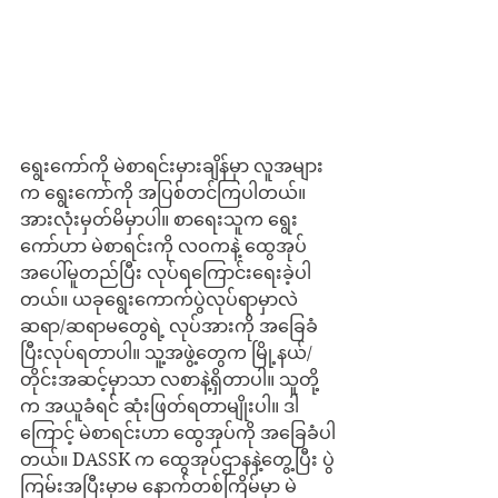
ရွေးကော်ကို မဲစာရင်းမှားချိန်မှာ လူအများ
က ရွေးကော်ကို အပြစ်တင်ကြပါတယ်။ 
အားလုံးမှတ်မိမှာပါ။ စာရေးသူက ရွေး
ကော်ဟာ မဲစာရင်းကို လဝကနဲ့ ထွေအုပ်
အပေါ်မူတည်ပြီး လုပ်ရကြောင်းရေးခဲ့ပါ
တယ်။ ယခုရွေးကောက်ပွဲလုပ်ရာမှာလဲ 
ဆရာ/ဆရာမတွေရဲ့ လုပ်အားကို အခြေခံ
ပြီးလုပ်ရတာပါ။ သူ့အဖွဲ့တွေက မြို့နယ်/
တိုင်းအဆင့်မှာသာ လစာနဲ့ရှိတာပါ။ သူတို့
က အယူခံရင် ဆုံးဖြတ်ရတာမျိုးပါ။ ဒါ
ကြောင့် မဲစာရင်းဟာ ထွေအုပ်ကို အခြေခံပါ
တယ်။ DASSK က ထွေအုပ်ဌာနနဲ့တွေ့ပြီး ပွဲ
ကြမ်းအပြီးမှာမ နောက်တစ်ကြိမ်မှာ မဲ