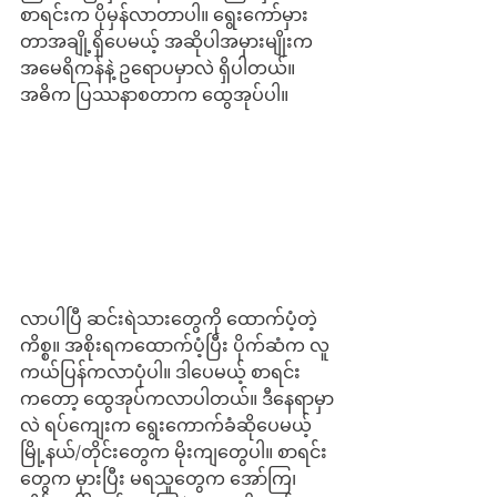
စာရင်းက ပိုမှန်လာတာပါ။ ရွေးကော်မှား
တာအချို့ရှိပေမယ့် အဆိုပါအမှားမျိုးက 
အမေရိကန်နဲ့ ဥရောပမှာလဲ ရှိပါတယ်။ 
အဓိက ပြဿနာစတာက ထွေအုပ်ပါ။
လာပါပြီ ဆင်းရဲသားတွေကို ထောက်ပံ့တဲ့
ကိစ္စ။ အစိုးရကထောက်ပံ့ပြီး ပိုက်ဆံက လူ
ကယ်ပြန်ကလာပုံပါ။ ဒါပေမယ့် စာရင်း
ကတော့ ထွေအုပ်ကလာပါတယ်။ ဒီနေရာမှာ
လဲ ရပ်ကျေးက ရွေးကောက်ခံဆိုပေမယ့် 
မြို့နယ်/တိုင်းတွေက မိုးကျတွေပါ။ စာရင်း
တွေက မှားပြီး မရသူတွေက အော်ကြ၊ 