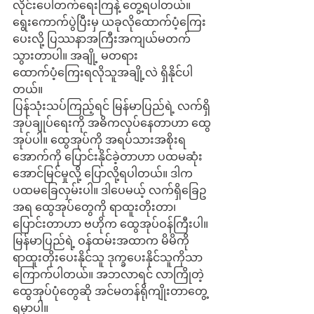
လိုင်းပေါ်တက်ရေးကြနဲ့ တွေ့ရပါတယ်။ 
ရွေးကောက်ပွဲပြီးမှ ယခုလိုထောက်ပံ့ကြေး
ပေးလို့ ပြဿနာအကြီးအကျယ်မတက်
သွားတာပါ။ အချို့ မတရား 
ထောက်ပံ့ကြေးရလိုသူအချို့လဲ ရှိနိုင်ပါ
တယ်။
ပြန်သုံးသပ်ကြည့်ရင် မြန်မာပြည်ရဲ့ လက်ရှိ
အုပ်ချုပ်ရေးကို အဓိကလုပ်နေတာဟာ ထွေ
အုပ်ပါ။ ထွေအုပ်ကို အရပ်သားအစိုးရ
အောက်ကို ပြောင်းနိုင်ခဲ့တာဟာ ပထမဆုံး 
အောင်မြင်မှုလို့ ပြောလို့ရပါတယ်။ ဒါက
ပထမခြေလှမ်းပါ။ ဒါပေမယ့် လက်ရှိခြေဥ
အရ ထွေအုပ်တွေကို ရာထူးတိုးတာ၊ 
ပြောင်းတာဟာ ဗဟိုက ထွေအုပ်ဝန်ကြီးပါ။ 
မြန်မာပြည်ရဲ့ ဝန်ထမ်းအထာက မိမိကို 
ရာထူးတိုးပေးနိုင်သူ ဒုက္ခပေးနိုင်သူကိုသာ 
ကြောက်ပါတယ်။ အဘလာရင် လာကြိုတဲ့
ထွေအုပ်ပုံတွေဆို အင်မတန်ရိုကျိုးတာတွေ့
ရမှာပါ။