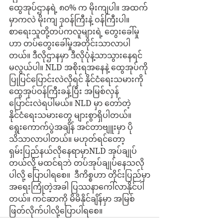
ထွေအုပ်ဌာနရဲ့ ၈၀% က မိုးကျပါ။ အထက်
မှာကလဲ မိုးကျ ဒုဝန်ကြီးနဲ့ ဝန်ကြီးပါ။ 
စာရေးသူတို့တပ်ကလူများရဲ့ တွေးခေါ်မှု
ဟာ တပ်တွေးခေါ်မှုအတိုင်းသာလာပါ
တယ်။ ဒီလိုဌာနမှာ ဒီလိုပုံနဲ့သာသွားနေရင် 
မလွယ်ပါ။ NLD အစိုးရအနေနဲ့ ထွေအုပ်ကို 
ပြုပြင်ပြောင်းလဲလိုရင် နိုင်ငံရေးသမားကို 
ထွေအုပ်ဝန်ကြီးခန့်ပြီး အမြစ်လှန်
ပြောင်းလဲရပါမယ်။ NLD မှာ တော်တဲ့ 
နိုင်ငံရေးသမားတွေ များစွာရှိပါတယ်။
ရွေးကောက်ပွဲအချိန် အင်တာဗျူးမှာ ပို
သိသာလာပါတယ်။ မဟုတ်ရင်တော့ 
ရှမ်းပြည်နယ်လိုနေရာမှာNLD အုပ်ချုပ်
တယ်လို့ မထင်ရဘဲ တပ်အုပ်ချုပ်နေသလို
ပါလို့ ပြောပါရစေ။  ဒီကိစ္စဟာ တိုင်းပြည်မှာ
အရေးကြုံတဲ့အခါ ပြဿနာကေါ်လာနိုင်ပါ
တယ်။ ကင်ဆာကို မိမိနိုင်ချိန်မှာ အမြစ်
ဖြတ်လိုက်ပါလို့ပြောပါရစေ။