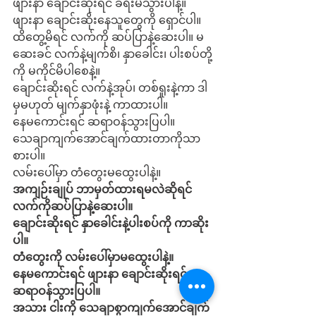
ဖျားနာ ချောင်းဆိုးရင် ခရီးမသွားပါနဲ့။
ဖျားနာ ချောင်းဆိုးနေသူတွေကို ရှောင်ပါ။ 
ထိတွေ့မိရင် လက်ကို ဆပ်ပြာနဲ့ဆေးပါ။ မ
ဆေးခင် လက်နဲ့မျက်စိ၊ နှာခေါင်း၊ ပါးစပ်တို့
ကို မကိုင်မိပါစေနဲ့။
ချောင်းဆိုးရင် လက်နဲ့အုပ်၊ တစ်ရူးနဲ့ကာ ဒါ
မှမဟုတ် မျက်နှာဖုံးနဲ့ ကာထားပါ။
နေမကောင်းရင် ဆရာဝန်သွားပြပါ။
သေချာကျက်အောင်ချက်ထားတာကိုသာ 
စားပါ။
လမ်းပေါ်မှာ တံတွေးမထွေးပါနဲ့။
အကျဉ်းချုပ် ဘာမှတ်ထားရမလဲဆိုရင်
လက်ကိုဆပ်ပြာနဲ့ဆေးပါ။
ချောင်းဆိုးရင် နှာခေါင်းနဲ့ပါးစပ်ကို ကာဆိုး
ပါ။
တံတွေးကို လမ်းပေါ်မှာမထွေးပါနဲ့။
နေမကောင်းရင် ဖျားနာ ချောင်းဆိုးရင် 
ဆရာဝန်သွားပြပါ။
အသား ငါးကို သေချာစွာကျက်အောင်ချက်