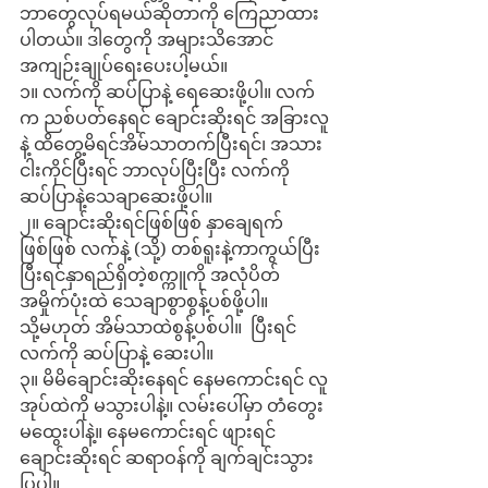
ဘာတွေလုပ်ရမယ်ဆိုတာကို ကြေညာထား
ပါတယ်။ ဒါတွေကို အများသိအောင် 
အကျဉ်းချုပ်ရေးပေးပါ့မယ်။
၁။ လက်ကို ဆပ်ပြာနဲ့ ရေဆေးဖို့ပါ။ လက်
က ညစ်ပတ်နေရင် ချောင်းဆိုးရင် အခြားလူ
နဲ့ ထိတွေ့မိရင်အိမ်သာတက်ပြီးရင်၊ အသား
ငါးကိုင်ပြီးရင် ဘာလုပ်ပြီးပြီး လက်ကို 
ဆပ်ပြာနဲ့သေချာဆေးဖို့ပါ။
၂။ ချောင်းဆိုးရင်ဖြစ်ဖြစ် နှာချေရက်
ဖြစ်ဖြစ် လက်နဲ့ (သို့) တစ်ရူးနဲ့ကာကွယ်ပြီး 
ပြီးရင်နှာရည်ရှိတဲ့စက္ကူကို အလုံပိတ် 
အမှိုက်ပုံးထဲ သေချာစွာစွန့်ပစ်ဖို့ပါ။ 
သို့မဟုတ် အိမ်သာထဲစွန့်ပစ်ပါ။  ပြီးရင် 
လက်ကို ဆပ်ပြာနဲ့ ဆေးပါ။
၃။ မိမိချောင်းဆိုးနေရင် နေမကောင်းရင် လူ
အုပ်ထဲကို မသွားပါနဲ့။ လမ်းပေါ်မှာ တံတွေး
မထွေးပါနဲ့။ နေမကောင်းရင် ဖျားရင် 
ချောင်းဆိုးရင် ဆရာဝန်ကို ချက်ချင်းသွား
ပြပါ။