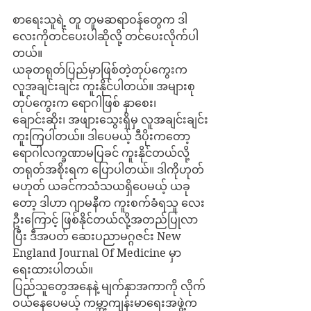
စာရေးသူရဲ့ တူ တူမဆရာဝန်တွေက ဒါ
လေးကိုတင်ပေးပါဆိုလို့ တင်ပေးလိုက်ပါ
တယ်။
ယခုတရုတ်ပြည်မှာဖြစ်တဲ့တုပ်ကွေးက 
လူအချင်းချင်း ကူးနိုင်ပါတယ်။ အများစု
တုပ်ကွေးက ရောဂါဖြစ် နှာစေး၊ 
ချောင်းဆိုး၊ အဖျားသွေးရှိမှ လူအချင်းချင်း
ကူးကြပါတယ်။ ဒါပေမယ့် ဒီပိုးကတော့
ရောဂါလက္ခဏာမပြခင် ကူးနိုင်တယ်လို့ 
တရုတ်အစိုးရက ပြောပါတယ်။ ဒါကိုဟုတ်
မဟုတ် ယခင်ကသံသယရှိပေမယ့် ယခု
တော့ ဒါဟာ ဂျာမနီက ကူးစက်ခံရသူ လေး
ဦးကြောင့် ဖြစ်နိုင်တယ်လို့အတည်ပြုလာ
ပြီး ဒီအပတ် ဆေးပညာမဂ္ဂဇင်း New 
England Journal Of Medicine မှာ 
ရေးထားပါတယ်။ 
ပြည်သူတွေအနေနဲ့ မျက်နှာအကာကို လိုက်
ဝယ်နေပေမယ့် ကမ္ဘာ့ကျန်းမာရေးအဖွဲ့က 