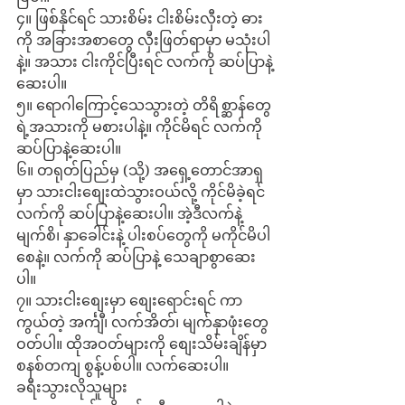
၄။ ဖြစ်နိုင်ရင် သားစိမ်း ငါးစိမ်းလှီးတဲ့ ဓား
ကို အခြားအစာတွေ လှီးဖြတ်ရာမှာ မသုံးပါ
နဲ့။ အသား ငါးကိုင်ပြီးရင် လက်ကို ဆပ်ပြာနဲ့
ဆေးပါ။
၅။ ရောဂါကြောင့်သေသွားတဲ့ တိရိစ္ဆာန်တွေ
ရဲ့အသားကို မစားပါနဲ့။ ကိုင်မိရင် လက်ကို 
ဆပ်ပြာနဲ့ဆေးပါ။
၆။ တရုတ်ပြည်မှ (သို့) အရှေ့တောင်အာရှ
မှာ သားငါးစျေးထဲသွားဝယ်လို့ ကိုင်မိခဲ့ရင် 
လက်ကို ဆပ်ပြာနဲ့ဆေးပါ။ အဲ့ဒီလက်နဲ့ 
မျက်စိ၊ နှာခေါင်းနဲ့ ပါးစပ်တွေကို မကိုင်မိပါ
စေနဲ့။ လက်ကို ဆပ်ပြာနဲ့ သေချာစွာဆေး
ပါ။
၇။ သားငါးစျေးမှာ စျေးရောင်းရင် ကာ
ကွယ်တဲ့ အင်္ကျီ၊ လက်အိတ်၊ မျက်နှာဖုံးတွေ 
ဝတ်ပါ။ ထိုအဝတ်များကို စျေးသိမ်းချိန်မှာ 
စနစ်တကျ စွန့်ပစ်ပါ။ လက်ဆေးပါ။
ခရီးသွားလိုသူများ