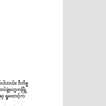
ြစ်ပါတယ်။
ဒီကိစ္စ
တပ်ဖွဲ့တွေကမြို့
ေး
ရှုထောင့်က