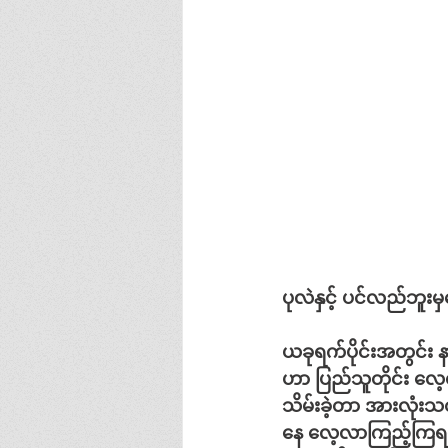
ပုလဲနှင့်
ပင်လည်ဘူးမ
ယခုရက်ပိုင်းအတွင်း
န
ဟာ
ပြည်သူတိုင်း
လေ့
သိမ်းခဲ့တာ
အားလုံးသ
နေ
လေ့လာကြည့်ကြရ