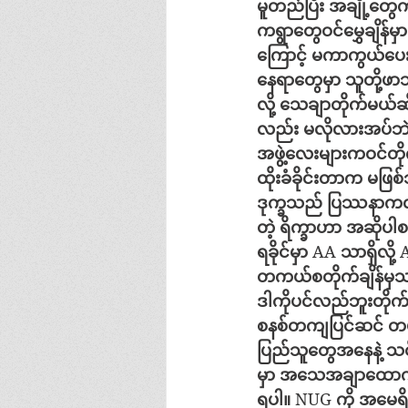
မူတည်ပြီး
အချို့တွ
ကရွာတွေဝင်‌မွှေချိန်မှာ
ကြောင့်
မကာကွယ်ပေးနို
နေရာတွေမှာ
သူတို့ဖာ
လို့
သေချာတိုက်မယ်ဆိုခ
လည်း
မလိုလားအပ်ဘ
အဖွဲ့လေးများကဝင်တို
ထိုးခံခိုင်းတာက
မဖြစ်
ဒုက္ခသည်
ပြဿနာက
တဲ့
ရိက္ခာဟာ
ရခိုင်မှာ
 AA 
သာရှိလို့
 
တကယ်စတိုက်ချိန်မှ
ဒါကိုပင်လည်ဘူးတိုက်ပွ
စနစ်တကျပြင်ဆင်
တပ်
ပြည်သူတွေအနေနဲ့
သင
မှာ
အသေအချာထောက်ပံ
ရပါ။
 NUG 
ကို