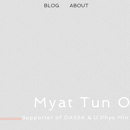
BLOG
ABOUT
Myat Tun 
Supporter of DASSK & U Phyo Min