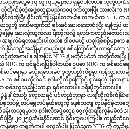
ေကလည်းအလှူခံကြ
လှူကြသူများလဲ
ရှိနိုင်ပါတယ်။
သူတို့တိုက်
ထိုတိုက်ခဲ့တဲ့အဖွဲ့တွေနာမည်ကပျောက်သွားပြီး
အားလုံးက
 N
င်လဲဆိုပြီး
ဝိုင်းဆဲကြပြန်ပါတတယ်။
တကယ်က
 NUG 
က
သ
သာသူတို့
အသံမထွက်ဘဲ
စစ်အင်အားစုဆောင်းပြီး
နေကြပါတယ
ျိန်မှ
အားလုံးထွက်လာပြီးတိုက်လို့
ရလဒ်ကလည်းကောင်းသလ
ဲ
အဖျက်ခံရတာနည်းပါတယ်။
ဒါပေမယ့်
ယခုဖြစ်စဉ်များက
န
က်
နိုင်သည့်အချိန်မှာနာမည်ယူ၊
စစ်ကြောင်းထိုးလာရင်တော့
 
သင့်တဲ့အရာပါ။
ဒါ့အပြင်
 NUG 
နဲ့
မတိုင်ပင်ဘဲ
ထတိုက်အပြီး
လဲ
 NUG 
က
ဝင်ရှင်းရပြန်ပါတယ်။
ဥပမာ
 NUG 
က
စစ်ဆင်ရ
အဆိုပါစစ်ဆင်‌ရေးမှာ
မသုံးရသေးခင်
ဒုက္ခသည်ကိစ္စမှာ
ကုန်သွားတာမျိ
AA 
က
စစ်စမတိုက်ခင်
နဂါးလိုကိစ္စကြောင့်
ရှင်းရတဲ့
ပြဿနာမရ
သာ
စစ်ဒုက္ခသည်ပြဿနာ
ရှင်းရတာပါ။
ခရီးပိုတွင်တာပေါ့။
ဲနဲ့
လေ့လာရင်
ပင်လည်ဘူးမှာ
လချီတိုက်ခိုက်နိုင်
စုတပ်ဖွဲ့
တပ်ရွှေတပ်နုတ်တွေကို
စနစ်တကျ
လုပ်နိုင်ခဲ့တာ
်ခန်းစာယူရမှာက
နဂါးလိုအဖွဲ့တွေနဲ့
ငွေကိုအချိန်ကုန်မခံဘဲ
 
့ပြီး
၂၀၂၅ပွဲသိမ်းနိုင်အောင်
ဝိုင်းကူပေးကြပါ။
ကျည်ဆံတ
အမေရိကန်‌ရော
တရုတ်ကပါ
မကူညီ‌ပါ။
ပြည်သူက
 NUG 
ကို
ကူညီမ