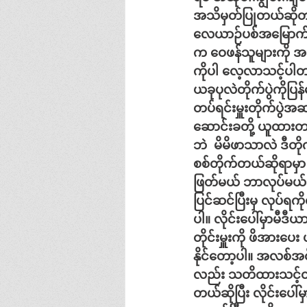
အသိမှတ်ပြုတယ်ဆို
လေယာဉ်ပစ်အမြောက်
က
ဝေဖန်သူများကို
အက
ကိုပါ
လေ့လာသင့်ပါ
ယခုပုလဲတိုက်ပွဲကိုပ
ဆောင်းခတို့
ယူထား
ဘဲ
မိမိဖာသာလဲ
ဒီတိ
စစ်တိုက်တယ်ဆိုရာမှာ
ဖြတ်မယ်
ဘာလုပ်မယ်
ပြင်ဆင်ပြီးမှ
လုပ်ရကိ
ပါ။
လိုင်းပေါ်မှာမီဒီ
တိုင်းမှူးကို
ဖိအားပေး
နိုင်တော့ပါ။
အလစ်အငိ
လည်း
သတိထားသင့်တ
တယ်ဆိုပြီး
လိုင်းပေါ်မ