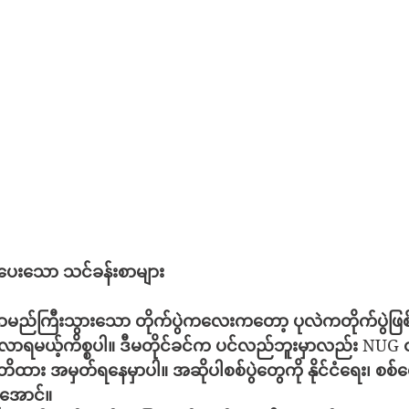
ှပေးသော
သင်ခန်းစာများ
ာမည်ကြီးသွားသော
တိုက်ပွဲကလေးကတော့
ပုလဲကတိုက်ပွဲဖ
လာရမယ့်ကိစ္စပါ။
ဒီမတိုင်ခင်က
ပင်လည်ဘူးမှာလည်း
 NUG 
တိထား
အမှတ်ရနေမှာပါ။
အဆိုပါစစ်ပွဲတွေကို
နိုင်ငံရေး၊
စစ်ရ
အောင်။