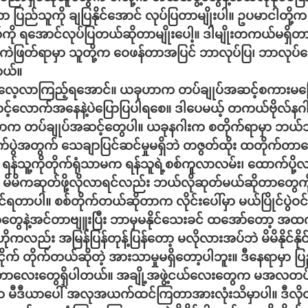
တာ
ပြည်သူကို
ချပြနိုင်အောင်
လုပ်ပြတာမျိုးပါ။
ဥပမာငါတို့က
ကို
ရအောင်လုပ်ပြတယ်ဆိုတာမျိုးပေါ့။
ဒါမျိုးတကယ်မရှိတ
ဲဖြတ်ရာမှာ
သူတို့က
ဝေဖန်တာအပြင်
ဘာလုပ်ပြ၊
ဘာလုပ်ပေ
တယ်။
ြန်လေ့လာကြည့်ရအောင်။
ယခုဟာက
တပ်ချုပ်အဆင့်စကားမပ
တပ်ရင်းမှူးတိုက်ပွဲအဆင့်လောက်အနေနဲ့ပဲပြောပြပါရ‌စေ။
ဒါပေမယ့်
တကယ်ဗိုလ်နဂါး
တာက
တပ်ချုပ်အဆင့်တွေပါ။
ယခုနဂါးက
စတိုက်ရာမှာ
ဘယ်သူန
ုက်ပွဲအတွက်
သေချာပြင်ဆင်မှုမရှိဘဲ
တဇွတ်ထိုး
ထတိုက်တာတ
ရန်သူ့ကိုတိုက်ရုံသာမက
ရန်သူရဲ့စစ်ကူလာလမ်း၊
ထောက်ပို့လ
မိမိကဆုတ်ဖို့လိုလာရင်လည်း
ဘယ်လိုဆုတ်မယ်ဆိုတာတွေကိ
ုင်ရတာပါ။
စစ်တိုက်တယ်ဆိုတာက
လိုင်းပေါ်မှာ
မယ်ပြိုင်ပွဲ
ယာတွေနဲ့အင်တာဗျူးပြီး
ဘာမှမနိုင်သေးခင်
ထအော်တော့
အထက်
ဟိုကလည်း
အမြန်ပြန်တုန့်ပြန်တော့
မလိုလားအပ်ဘဲ
မိမိနိုင်
ုက်
တိုက်တယ်ဆိုတဲ့
အားသာမှုမရှိတော့ပါဘူး။
ဒီနေရာမှာ
ပြ
ာလေးတွေရှိပါတယ်။
အချို့အဖွဲ့ငယ်လေးတွေက
မအလတပ်က
ှာ
မီဒီယာပေါ်
အလုအယက်ထင်ကြတာအားလုံးသိမှာပါ။
ဒီလို