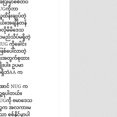
အပြီးမှာစစ်တပ်
UG
ကိုဘာ
ူထိန်းချုပ်တဲ့
်။အချိန်တန်
ိုမိမိဒေသ
ာမည်သိပ်မရှိတဲ့
NUG 
ကိုခေါင်း
ဖြစ်ပေါ်လာတဲ့
ေးအတွက်စုထား
ုးပါ။
ဥပမာ
ှိဘဲ
AA 
က
အောင်
 NUG 
က
တွေ့ရပါတယ်။
NUG
ကို
ဗမာဒေသ
ွေက
အလကားမ
ှသာ
စစ်နိုင်မှာပါ