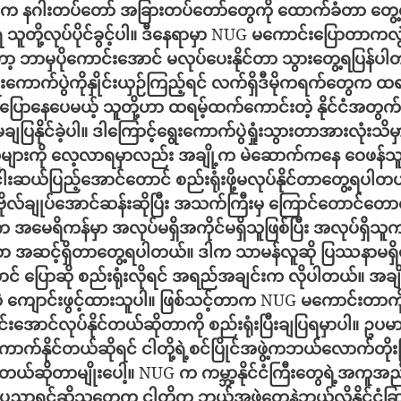
ားက
နဂါးတပ်တော်
အခြားတပ်‌တော်တွေကို
ထောက်ခံတာ
တွေ
ရ
သူတို့လုပ်ပိုင်ခွင့်ပါ။
ဒီနေရာမှာ
 NUG 
မကောင်းပြောတာကလွဲ
ော့
ဘာမှပို‌ကောင်းအောင်
မလုပ်ပေးနိုင်တာ
သွားတွေ့ရပြန်ပါ
ောက်ပွဲကိုနှိုင်းယှဉ်ကြည့်ရင်
လက်ရှိဒီမိုကရက်တွေက
ထရမ
ပြောနေပေမယ့်
သူတို့ဟာ
ထရမ့်ထက်ကောင်းတဲ့
နိုင်ငံအတွက်
ျပြနိုင်ခဲ့ပါ။
ဒါကြောင့်ရွေးကောက်ပွဲရှုံးသွားတာအားလုံးသိမှ
များကို
လေ့လာရမှာလည်း
အချို့က
မဲဆောက်ကနေ
ဝေဖန်သူ
ါးဆယ်ပြည့်အောင်တောင်
စည်းရုံးဖို့မလုပ်နိုင်တာတွေ့ရပါတ
ုလ်ချုပ်အောင်ဆန်းဆိုပြီး
အသက်ကြီးမှ
ကြောင်တောင်တောင
့က
အမေရိကန်မှာ
အလုပ်မရှိအကိုင်မရှိသူဖြစ်ပြီး
အလုပ်ရှိသ
သာ
အဆင့်ရှိတာတွေ့ရပါတယ်။
ဒါက
သာမန်လူဆို
ပြဿနာမရှိပ
င်
ပြောဆို
စည်းရုံးလိုရင်
အရည်အချင်းက
လိုပါတယ်။
အချ
့
ကျောင်းဖွင့်ထားသူပါ။
ဖြစ်သင့်တာက
 NUG 
မကောင်းတာကို
းအောင်လုပ်နိုင်တယ်ဆိုတာကို
စည်းရုံးပြီးချပြရမှာပါ။
ဥပမ
ောက်နိုင်တယ်ဆိုရင်
ငါတို့ရဲ့စင်ပြိုင်အဖွဲ့ကဘယ်လောက်တိုးပ
်တယ်ဆိုတာမျိုးပေါ့။
 NUG 
က
ကမ္ဘာ့နိုင်ငံကြီးတွေရဲ့အကူအည
်ပညာရှင်ဆိုသူတွေက
ငါတို့က
ဘယ်အဖွဲ့တွေနဲ့ဘယ်လိုနိုင်ငံ