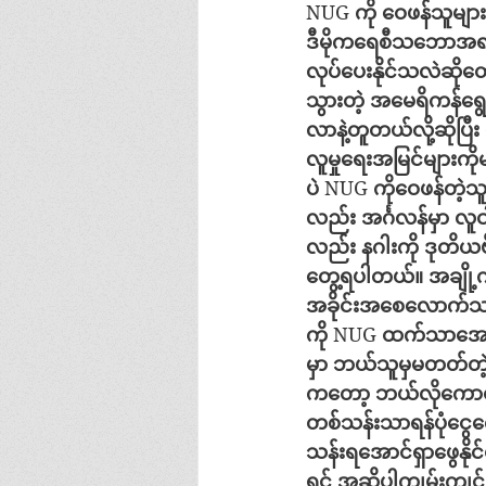
NUG 
ကို
ဝေဖန်သူမျ
ဒီမိုကရေစီသဘောအ
လုပ်ပေးနိုင်သလဲဆိုတ
သွားတဲ့
အမေရိကန်ရွေးက
လာနဲ့တူတယ်လို့ဆိုပြီး
လူမှုရေးအမြင်များကိုမခ
ပဲ
 NUG 
ကိုဝေဖန်တဲ့သူ
လည်း
အင်္ဂလန်မှာ
လူင
လည်း
နဂါးကို
ဒုတိယဗိ
တွေ့ရပါတယ်။
အချို
အခိုင်းအစေလောက်
ကို
 NUG 
ထက်သာအော
မှာ
ဘယ်သူမှမတတ်တဲ
ကတော့
ဘယ်လိုကောင်
တစ်သန်းသာရန်ပုံငွေက
သန်းရအောင်ရှာဖွေနိုင
ရင်
အဆိုပါကျွမ်းကျင