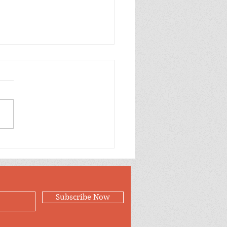
တပ်ထဲက ကြက်က ဘာ
 စျေးပေါနေတာလဲ?
Subscribe Now