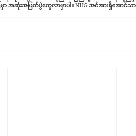
မှာ
အဆုံးအဖြတ်ပွဲတွေလာမှာပါ။
 NUG 
အင်အားရှိအောင်သာ