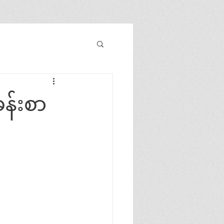
န်းစာ