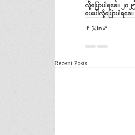
လို့ပြောပါရ‌စေ။
၂၀၂၅
ပေးပါလို့ပြောပါရစေ။
Recent Posts