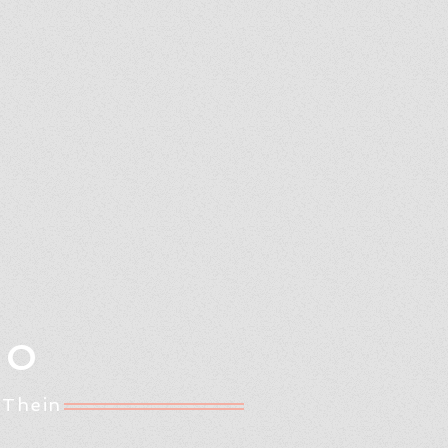
Oo
 Thein