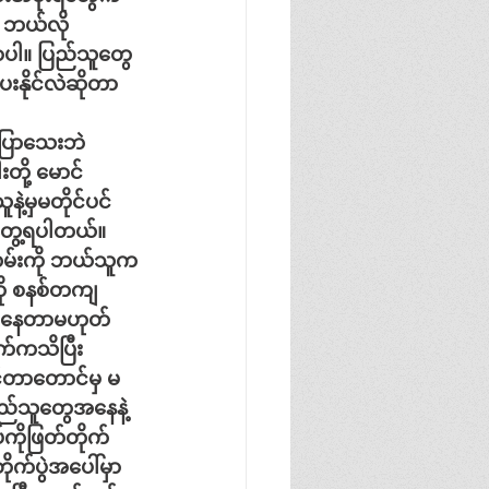
ဘယ်လို
ာပါ။
ပြည်သူတွေ
းနိုင်လဲဆိုတာ
ြောသေးဘဲ
တို့
မောင်
ဲ့မှမတိုင်ပင်
ွေ့ရပါတယ်။
မ်းကို
ဘယ်သူက
ု
စနစ်တကျ
ဝင်နေတာမဟုတ်
ကသိပြီး
နိုင်တာတောင်မှ
မ
ည်သူတွေအနေနဲ့
ိုဖြတ်တိုက်
တိုက်ပွဲအပေါ်မှာ