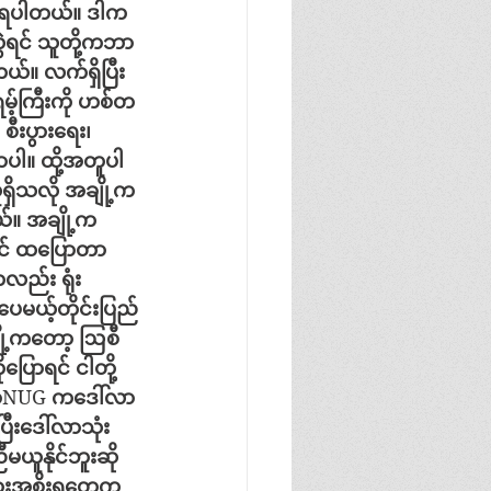
့ရပါတယ်။
ဒါက
ရင်
သူတို့ကဘာ
တယ်။
လက်ရှိပြီး
့်ကြီးကို
ဟစ်တ
စီးပွားရေး၊
ာပါ။
ထို့အတူပါ
ရှိသလို
အချို့က
ယ်။
အချို့က
်
ထပြောတာ
ူကလည်း
ရုံး
ေမယ့်တိုင်းပြည်
ို့ကတော့
ဩစီ
ပြောရင်
ငါတို့
ာ
NUG 
ကဒေါ်လာ
ြီးဒေါ်လာသုံး
ီမယူနိုင်ဘူးဆို
ခြားအစိုးရတွေက