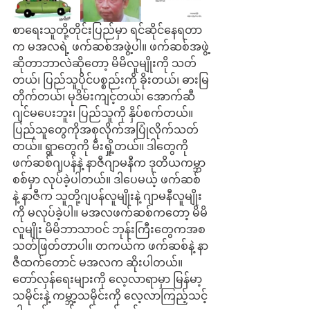
စာရေးသူတို့တိုင်းပြည်မှာ ရင်ဆိုင်နေရတာ
က မအလရဲ့ ဖက်ဆစ်အဖွဲ့ပါ။ ဖက်ဆစ်အဖွဲ့
ဆိုတာဘာလဲဆိုတော့ မိမိလူမျိုးကို သတ်
တယ်၊ ပြည်သူပိုင်ပစ္စည်းကို ခိုးတယ်၊ ဓားမြ
တိုက်တယ်၊ မုဒိမ်းကျင့်တယ်၊ အောက်ဆီ
ဂျင်မပေးဘူး၊ ပြည်သူကို နှိပ်စက်တယ်။ 
ပြည်သူတွေကိုအစုလိုက်အပြုံလိုက်သတ်
တယ်။ ရွာတွေကို မီးရှို့တယ်။ ဒါတွေကို 
ဖက်ဆစ်ဂျပန်နဲ့ နာဇီဂျာမနီက ဒုတိယကမ္ဘာ
စစ်မှာ လုပ်ခဲ့ပါတယ်။ ဒါပေမယ့် ဖက်ဆစ်
နဲ့ နာဇီက သူတို့ဂျပန်လူမျိုးနဲ့ ဂျာမနီလူမျိုး
ကို မလုပ်ခဲ့ပါ။ မအလဖက်ဆစ်ကတော့ မိမိ
လူမျိုး မိမိဘာသာဝင် ဘုန်းကြီးတွေကအစ 
သတ်ဖြတ်တာပါ။ တကယ်က ဖက်ဆစ်နဲ့ နာ
ဇီထက်တောင် မအလက ဆိုးပါတယ်။
တော်လှန်ရေးများကို လေ့လာရာမှာ မြန်မာ့
သမိုင်းနဲ့ ကမ္ဘာ့သမိုင်းကို လေ့လာကြည့်သင့်