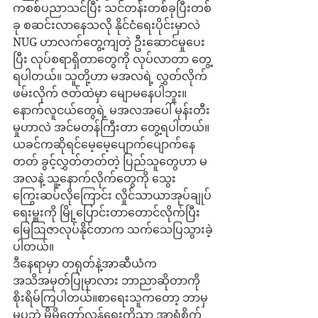
ကစစ်ပညာသင်ပြီး သင်တန်းတစ်ခုပြီးတစ်
ခု စဆင်းလာနေသလို နိုင်ငံရေးပိုင်းမှာလဲ 
NUG ဟာလက်တွေ့ကျတဲ့ ဦးဆောင်မှုပေး
ပြီး လုပ်စရာရှိတာတွေကို လုပ်လာတာ တွေ့
ရပါတယ်။ သူတို့ဟာ မအလရဲ့ လွှတ်လိုက်
ဖမ်းလိုက် ဇတ်ထဲမှာ မျောမနေပါဘူး။ 
နောက်လူငယ်တွေရဲ့ မအလအပေါ် မုန်းတီး
မှုဟာလဲ အင်မတန်ကြီးတာ တွေ့ရပါတယ်။ 
ယခင်ကဆိုရင်မေ့မေ့ပျောက်ပျောက်နေ
တတ် ခွင့်လွှတ်တတ်တဲ့ ပြည်သူတွေဟာ မ
အလနဲ့ သူ့နောက်လိုက်တွေကို သွေး
ကြွေးဆပ်လိုကြောင်း လှိုင်သာယာအုပ်ချုပ်
ရေးမှူးကို မြို့ပြောင်းတာတောင်လိုက်ပြီး 
မြေဩဇာလုပ်နိုင်တာက သက်သေပြသွားခဲ့
ပါတယ်။ 
ဒီနေရာမှာ တရုတ်နဲ့အာဆီယံက 
အသိအမှတ်ပြုမှာလား ဘာညာဆိုတာကို 
စိုးရိမ်ကြပါတယ်။စာရေးသူကတော့ ဘာမှ
မပူဘဲ မိမိတော်လှန်ရေးကိုသာ အာရုံစိုက်