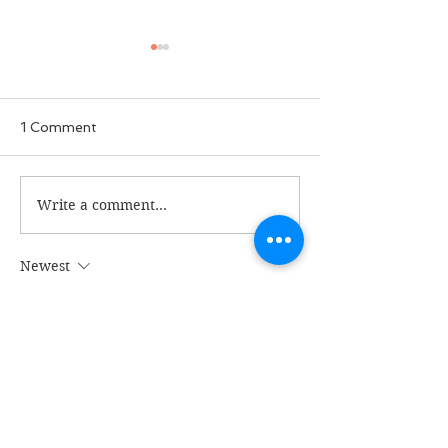
1 Comment
ခွေးစကား မှတ်တမ်း
Write a comment...
မအလတပ်ထဲက 
ဘာလို့ စျေးပေါ
Newest
Myint Soe Oo
Aug 02, 2021
ဦးမြတ်!!ပြည်သူအများစု ရင်တွင်းမှာပေါက်ဖွား
လာသော မုန်းတီးရွံရှာမှုသည် စကစ တအုပ်စုလုံး
အပေါ် ယခင်ထက် ပြင်းထန်လာကြပါပြီ။
လူမှုကွန်ယက်စာမျက်နှာမှတဆင့်
~လွတ်မြောက်နယ်မြေမြောက် GZ တို့၏ 