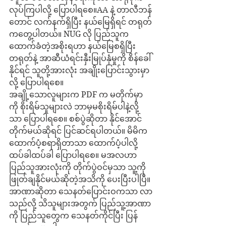
လုပ်ကြပါလို့ ပြောပါရစေ။AA နဲ့ တာလီဘန်
တောင် လက်နက်ရှိပြီး နယ်မြေရှိရင် တရုတ်
ကတွေ့ပါတယ်။ NUG လို ပြည်သူက
ထောက်ခံတဲ့အစိုးရဟာ နယ်မြေစရှိပြီး 
တရုတ်နဲ့ အာဆီယံရင်းနှီးမြုပ်နှံမှုကို စိန်ခေါ်
နိုင်ရင် သူတို့အားလုံး အချိုးပြောင်းသွားမှာ
လို့ ပြောပါရစေ။
အချို့သောလူများက PDF က မတိုက်မှာ
ကို စိုးရိမ်သူများလဲ ဘာမှမစိုးရိမ်ပါနဲ့လို့
သာ ပြောပါရစေ။ စစ်ပွဲဆိုတာ နိုင်အောင်
တိုက်မယ်ဆိုရင် ပြင်ဆင်ရပါတယ်။ မိမိက 
ထောက်ပံ့စရာရှိတာသာ ထောက်ပံ့ပါလို့ 
ထပ်ခါထပ်ခါ ပြောပါရစေ။ မအလဟာ 
ပြည်သူအားလုံးကို တိုက်ပွဲဝင်မှသာ သူ့ကို
ဖြုတ်ချနိုင်မယ်ဆိုတဲ့အသိကို ပေးပြီးပါပြီ။ 
အာဏာဆိုတာ သေနတ်ပြောင်းဝကသာ လာ
သည်လို့ သိသူများအတွက် ပြည်သူ့အာဏာ
ကို ပြည်သူတွေက သေနတ်ကိုင်ပြီး ပြန်