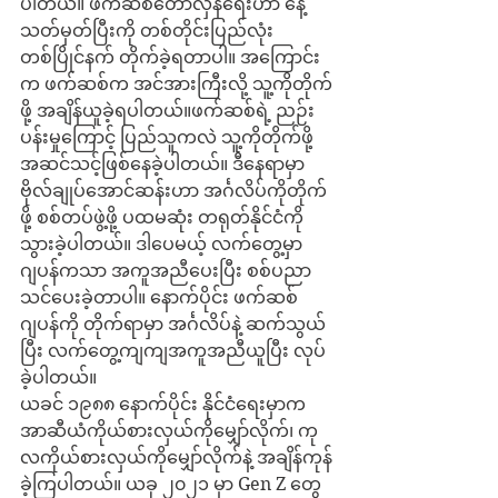
ပါတယ်။ ဖက်ဆစ်တော်လှန်ရေးဟာ နေ့
သတ်မှတ်ပြီးကို တစ်တိုင်းပြည်လုံး 
တစ်ပြိုင်နက် တိုက်ခဲ့ရတာပါ။ အကြောင်း
က ဖက်ဆစ်က အင်အားကြီးလို့ သူ့ကိုတိုက်
ဖို့ အချိန်ယူခဲ့ရပါတယ်။ဖက်ဆစ်ရဲ့ ညဉ်း
ပန်းမှုကြောင့် ပြည်သူကလဲ သူ့ကိုတိုက်ဖို့ 
အဆင်သင့်ဖြစ်နေခဲ့ပါတယ်။ ဒီနေရာမှာ 
ဗိုလ်ချုပ်အောင်ဆန်းဟာ အင်္ဂလိပ်ကိုတိုက်
ဖို့ စစ်တပ်ဖွဲ့ဖို့ ပထမဆုံး တရုတ်နိုင်ငံကို
သွားခဲ့ပါတယ်။ ဒါပေမယ့် လက်တွေ့မှာ 
ဂျပန်ကသာ အကူအညီပေးပြီး စစ်ပညာ
သင်ပေးခဲ့တာပါ။ နောက်ပိုင်း ဖက်ဆစ်
ဂျပန်ကို တိုက်ရာမှာ အင်္ဂလိပ်နဲ့ ဆက်သွယ်
ပြီး လက်တွေ့ကျကျအကူအညီယူပြီး လုပ်
ခဲ့ပါတယ်။
ယခင် ၁၉၈၈ နောက်ပိုင်း နိုင်ငံရေးမှာက 
အာဆီယံကိုယ်စားလှယ်ကိုမျှော်လိုက်၊ ကု
လကိုယ်စားလှယ်ကိုမျှော်လိုက်နဲ့ အချိန်ကုန်
ခဲ့ကြပါတယ်။ ယခု ၂၀၂၁ မှာ Gen Z တွေ