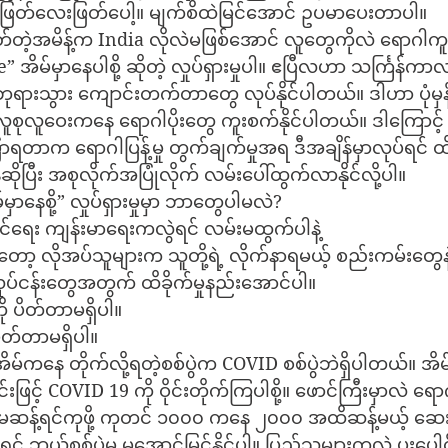
ဖြတ်လေးဖြတ်ပေါ့။ မျက်စိထဲမြင်အောင် ဥပမာပေးတာပါ။
ုတ်တဲ့အမိန့်က India လိုလဲမဖြစ်အောင် လူတွေကိုလဲ ရောဂါ
e” အိမ်မှာနေပါစို့ ဆိုတဲ့ လှုပ်ရှားမှုပါ။ ဧပြီလဟာ သင်္ကြန
ားသွား ကျောင်းတက်တာတွေ လုပ်နိုင်ပါတယ်။ ဒါဟာ ပုံမှန
စုလူဝေးကနေ ရောဂါပိုးတွေ ကူးစက်နိုင်ပါတယ်။ ဒါကြောင့် အိ
ောရတာက ရောဂါပြန့်မှု တွက်ချက်မှုအရ ဒီအချိန်မှာလုပ်ရင် 
ိုပြီး အစုလိုက်အပြုံလိုက် လမ်းပေါ်ထွက်လာနိုင်လို့ပါ။
ှာနေစို့” လှုပ်ရှားမှုမှာ ဘာတွေပါမလဲ?
ရှင်ရေး ကျန်းမာရေးကလွဲရင် လမ်းမထွက်ပါနဲ့
ော့ လိုအပ်သူများက သူတို့ရဲ့ လိုက်နာရမယ့် စည်းကမ်းတွေနဲ
ုပ်ငန်းတွေအတွက် ထိခိုက်မှုနည်းအောင်ပါ။
 ပိတ်တာမရှိပါ။
ပိတ်တာမရှိပါ။
မ်ကနေ တိုက်လို့ရတဲ့စစ်ပွဲက COVID စစ်ပွဲဘဲရှိပါတယ်။ အိမ်
်းဖြင့် COVID 19 ကို ဝိုင်းတိုက်ကြပါစို့။ ဖောင်ကြီးမှာလဲ ရေ
န့်ရင်ကုဖို့ ကုတင် ၁၀၀၀ ကနေ ၂၀၀၀ အထိဆန့်မယ့် ဆေးရုံက
ရင် ဘယ်စစ်ပွဲမှ မအောင်မြင်နိုင်ပါ။ ပြည်သူများကလဲ ပူးပေါ