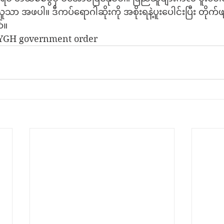
 အဖပါ။ ဒီကပ်ရောဂါဆိုးကို အစိုးရနဲ့ပူးပေါင်းပြီး တိုက်ဖ
်။
, YGH government order