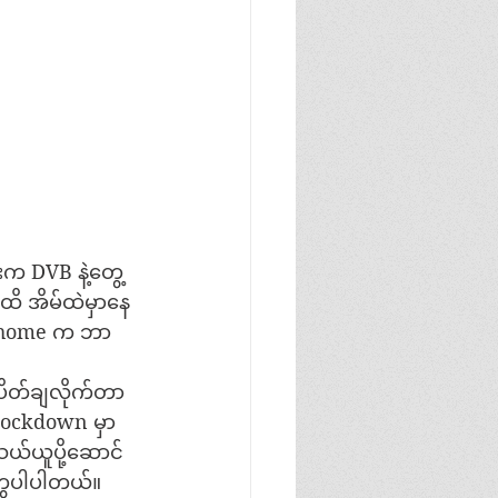
းက DVB နဲ့တွေ့
ိ အိမ်ထဲမှာနေ
 at home က ဘာ
ိုပိတ်ချလိုက်တာ
 Lockdown မှာ 
သယ်ယူပို့ဆောင်
ွေပါပါတယ်။ 