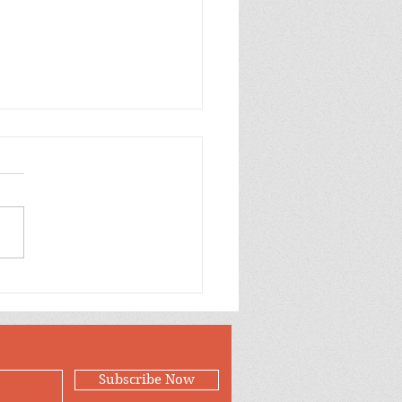
တပ်ထဲက ကြက်က ဘာ
 စျေးပေါနေတာလဲ?
Subscribe Now