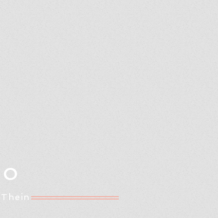
Oo
 Thein