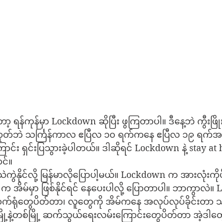
န်ကုန်မှာ Lockdown ဆိုပြီး ဖွကြတာပါ။ ဒီနေ့ဘဲ ကွီးဖြို
ုတ်ဘဲ သင်္ကြန်ကာလ ဧပြီလ ၁၀ ရက်ကနေ ဧပြီလ ၁၉ ရက်အထ
ကြောင်း ရှင်းပြသွားခဲ့ပါတယ်။ ဒါဆိုရင် Lockdown နဲ့ stay
င်။
မသဲကွဲနိုင်လို့ မြန်မာလိုပြောပါ့မယ်။ Lockdown က အားလုံးက
e က အိမ်မှာ ဖြစ်နိုင်ရင် နေပေးပါလို့ ပြောတာပါ။ ဘာကွာလဲ။
စက်ရုံတွေပိတ်တာ၊ လူတွေကို အိမ်ကနေ အလုပ်လုပ်ခိုင်းတာ 
ို့နဲ့တစ်မြို့ ဆက်သွယ်ရေးလမ်းကြောင်းတွေပိတ်တာ အဲ့ဒါတ