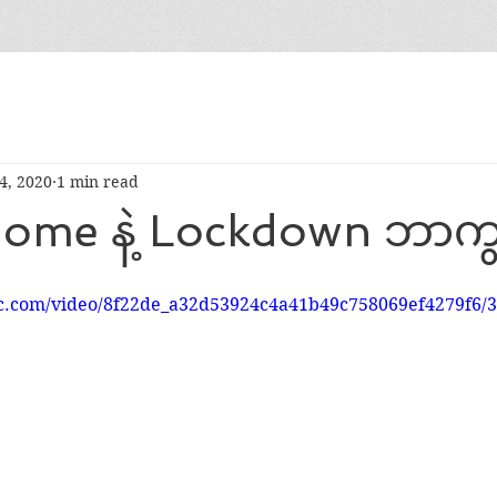
4, 2020
1 min read
home နဲ့ Lockdown ဘာက
tic.com/video/8f22de_a32d53924c4a41b49c758069ef4279f6/