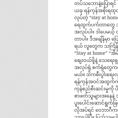
တပ်သဘောနဲ့ပြောရင် 
ယခု ရန်ကုန်အစိုးရထ
လုပ်တဲ့ “stay at hom
ရေထွက်ပက်တာတွေ ဘုရ
အလုပ်ပါ။ ဒါပေမယ့် လူ
တာပါ။ ဒီအချိန်မှာ ပြ
ရယ် လူတွေက သင်္ကြန်ဆ
“Stay at home” “အိမ်မ
စျေးဝယ်ဖို့နဲ့ သေရေး
အလုပ်ရုံ စက်ရုံတွေကတ
မယ်။ ဒါကစီးပွါးရေးလ
ရန်ကုန်အဝင်အထွက်ကို
ကုန်စည်စီးဆင်းမှုကို 
စာဖတ်သူများအနေနဲ့ အိ
ပူးပေါင်းဆောင်ရွက်ခြင
လိုအပ်ရင် ဝေဘာဂီကမဆ
သွားပါပြီ။ ပြည်သူမပါ