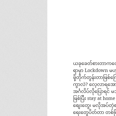
ယခုခေတ်စားတာကတော့ ရ
ရာမှာ Lockdown မဟ
ဖို့တိုက်တွန်းတာဖြစ်
ကွာလဲ? လေ့လာရအော
အင်္ဂလိပ်လိုပြောရင် 
ဖြစ်ပြီး stay at hom
စျေးတွေ၊ မလိုအပ်တဲ့
ရေးတွေပိတ်တာ တစ်မြ