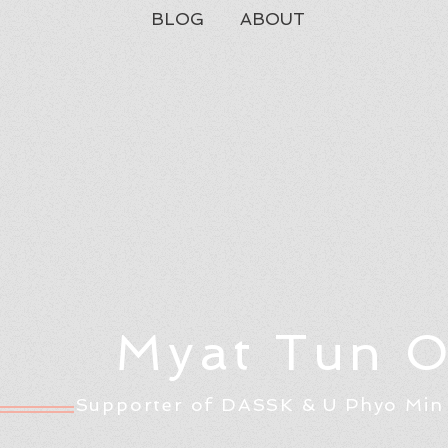
BLOG
ABOUT
Myat Tun 
Supporter of DASSK & U Phyo Min