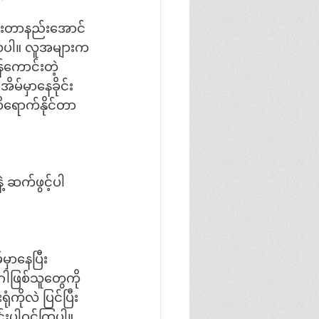
ကူးတာနည်းအောင်
်ကာလပါ။ လူအများက
်ကောင်းတဲ့
မ်မှာနေခိုင်း
ထိရောက်နိုင်တာ
့ ဆက်ဖွင့်ပါ
မှာနေပြီး
ာဂါဖြစ်သူတွေကို
ိုလဲ ပြင်ပြီး
င်းပါဝင်ကြပါ။