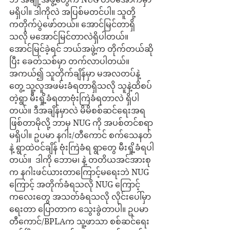
မရှိပါ။ ဒါကိုလဲ အပြစ်မတင်ပါ။ သူတို့
ကတိုက်ပွဲဖော်တယ်။ အောင်မြင်တာရှိ
သလို မအောင်မြင်တာလဲရှိပါတယ်။ 
အောင်မြင်ခဲ့ရင် ဘယ်အဖွဲ့က တိုက်တယ်ဆို
ပြီး ခေတ်သစ်မှာ တက်လာပါတယ်။ 
အကယ်၍ သူတိုက်ချိန်မှာ မအလတပ်နဲ့
တွေ့ သူ့လူအဖမ်းခံရတာရှိသလို သူနဲ့ထိစပ်
တဲ့ရွာ မီးရှို့ခံရတာဗုံးကြဲခံရတာလဲ ရှိပါ
တယ်။ ဒီအချိန်မှာလဲ မိမိစစ်ဆင်ရေးအရ 
ဖြစ်တာမိုလို့ ဘာမှ NUG ကို အပစ်တင်စရာ
မရှိပါ။ ဥပမာ နဂါး/တီကောင် စက်သေနတ်
နဲ့ ရွာထဲဝင်ချိန် ဗုံးကြဲခံရ ရွာတွေ မီးရှို့ခံရပါ
တယ်။  ဒါကို ဘောမ၊ နဲ့ တတိယအင်အားစု
က နဂါးဖင်ယားတာကြောင့်မရေးဘဲ NUG 
ကြောင့် အတိုက်ခံရသလို NUG ကြောင့် 
ကလေးတွေ အသတ်ခံရသလို လိုင်းပေါ်မှာ 
ရေးတာ ပြောတာက သွေးခွဲတာပါ။ ဥပမာ 
တီကောင်/BPLAက သူ့ဖာသာ စစ်ဆင်ရေး