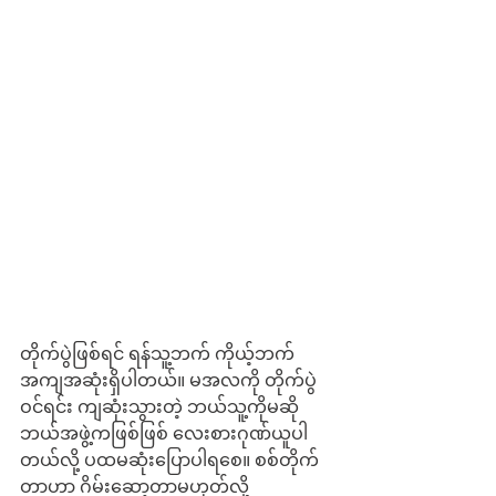
တိုက်ပွဲဖြစ်ရင် ရန်သူ့ဘက် ကိုယ့်ဘက် 
အကျအဆုံးရှိပါတယ်။ မအလကို တိုက်ပွဲ
ဝင်ရင်း ကျဆုံးသွားတဲ့ ဘယ်သူ့ကိုမဆို 
ဘယ်အဖွဲ့ကဖြစ်ဖြစ် လေးစားဂုဏ်ယူပါ
တယ်လို့ ပထမဆုံးပြောပါရစေ။ စစ်တိုက်
တာဟာ ဂိမ်းဆော့တာမဟုတ်လို့ 