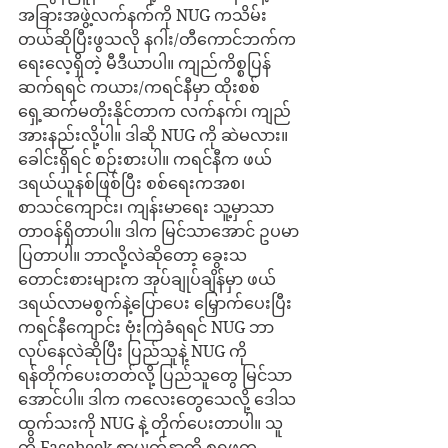
အခြားအဖွဲ့လက်နက်ကို NUG ကသိမ်း
တယ်ဆိုပြီးဖွသလို နဂါး/တီကောင်ဘက်က 
ရေးလေ့ရှိတဲ့ မီဒီယာပါ။ ကျည်ကိစ္စပြန်
ဆက်ရရင် ကယား/ကရင်နီမှာ ထိုးစစ်
ရှေ့ဆက်မတိုးနိုင်တာက လက်နက်၊ ကျည်
အားနည်းလို့ပါ။ ဒါဆို NUG ကို ဆဲမလား။ 
ခေါင်းရှိရင် စဉ်းစားပါ။ ကရင်နီက ဖယ်
ဒရယ်ယူနစ်ဖြစ်ပြီး စစ်ရေးကအစ၊ 
စာသင်ကျောင်း၊ ကျန်းမာရေး သူ့မှာသာ
တာဝန်ရှိတာပါ။ ဒါက မြင်သာအောင် ဥပမာ
ပြတာပါ။ ဘာလို့လဲဆိုတော့ ခွေးသ
တောင်းစားများက အုပ်ချုပ်ချိန်မှာ ဖယ်
ဒရယ်လာမစွက်နဲ့ပြောပေး မြှောက်ပေးပြီး 
ကရင်နီကျောင်း ဗုံးကြဲခံရရင် NUG ဘာ
လုပ်နေလဲဆိုပြီး ပြည်သူနဲ့ NUG ကို 
ရန်တိုက်ပေးတတ်လို့ ပြည်သူတွေ မြင်သာ
အောင်ပါ။ ဒါက ကလေးတွေသေလို့ ဒေါသ
ထွက်သးကို NUG နဲ့ တိုက်ပေးတာပါ။ သူ
တို့ Facebook စာမျက်နှာကို စရဖက 