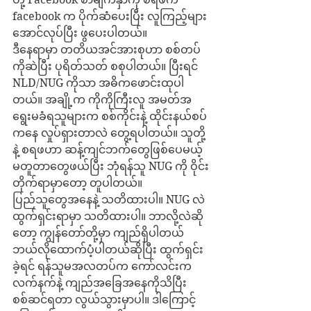
facebook က ပိုက်ဆံပေးပြီး လူကြည့်များ
အောင်လုပ်ပြီး ဖွပေးပါတယ်။
ဒီနေရာမှာ တတိယအင်အားစုဟာ စစ်တပ်
ကိုဆဲပြီး ပုရိတ်သတ် စစုပါတယ်။ ပြီးရင် 
NLD/NUG ကိုသာ အဓိကဖောင်းထုပါ
တယ်။ အချို့က ကိုကိုကြီးလူ အမတ်အ
ရွေးမခံရသူများက စစ်ကိုင်းနဲ့ ထိုင်းနယ်စပ်
ကနေ လှုပ်ရှားတာလဲ တွေ့ရပါတယ်။ သူတို့
နဲ့ စရဖဟာ ဆန့်ကျင်ဘက်တွေဖြစ်ပေမယ့် 
မတူတာတွေဖယ်ပြီး ဘုံရန်သူ NUG ကို ဝိုင်း
တိုက်ရာမှာတော့ တူပါတယ်။
ပြည်သူတွေအနေနဲ့ သတိထားပါ။ NUG လဲ 
ထွက်ရှင်းရာမှာ သတိထားပါ။ ဘာလို့လဲဆို
တော့ ကျွန်တော်တို့မှာ ကျည်ရှိပါတယ် 
ဘယ်လိုထောက်ပံ့ပါတယ်ဆိုပြီး ထွက်ရှင်း
ခဲ့ရင် ရန်သူမအလတပ်က ကော်လင်းက 
လက်နက်နဲ့ ကျည်အခြေအနေကိုသိပြီး 
စစ်ဆင်ရတာ လွယ်သွားမှာပါ။ ဒါကြောင့် 