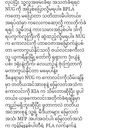
လုပ်ပြီး သူ့လူအဖမ်းခံရ၊ အသတ်ခံရရင် 
NUG ကို အပြစ်ပြောလို့မရပါ။ BPLA 
ကတော့ မပြောတာ သတိထားမိပါတယ်။ 
အရပ်ထဲမှာ ကလေးကဆော့လို့ ကားတိုက်ခံ
ရရင် သူ့မိဘနဲ့ ကားသမားအပြစ်ပါ။ ဒါကို 
ရပ်ကွက်လူကြီးကို ဆွဲထည့်လို့မရပါ။ NUG 
က ကောလင်းကို ဟာဝေဇာအမြောက်နဲ့ပစ်
တာ မကာကွယ်နိုင်သလို ဇယ်လင်းစကီးလဲ 
သူ့ ယူကရိန်းမြို့တော်ကို ရုရှားက ဒုံးပျံနဲ့
ပစ်၊ ဒရုံးနဲ့တိုက်၊ လေယာဉ်နဲ့ ဗုံးကြဲတာကို 
မကာကွယ်နိုင်တာ မမေ့ပါနဲ့။
ဒီနေရာမှာ NUG က ကောလင်းကိုသိမ်းချိန်
မှာ တတိယအင်အားစုနဲ့ မြေလတ်အသံက 
ကောလင်းကို KIA က သိမ်းတာဆိုပြီး ဖွပါ
တယ်။ ယခုကောလင်းအတိုက်ခံရချိန်မှာ 
ကျည်မရှိဘူးဆိုပြီး ဖွတာကလဲ တတိယ
အင်အားစုနဲ့ သူ့ရဲ့ မီဒီယာများ မြေလတ်
အသံ၊ MFP အပါအဝင်ပါ၊ မြေလတ်အသံ
က ကွန်မြူနစ်ပါတီရဲ့ PLA လက်နက်နဲ့ 