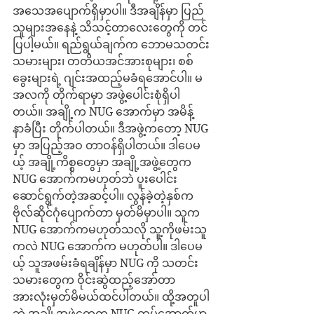
အသေအပျောက်ရှိမှာပါ။ ဒီအချိန်မှာ ပြည်
သူများအနေနဲ့ သိသင့်တာလေးတွေကို တင်
ပြပါ့မယ်။ ရည်ရွယ်ချက်က ဘောမသတင်း
သမားများ၊ တတိယအင်အားစုများ၊ စစ်
ခွေးများရဲ့ ဂျင်းအထည့်မခံရအောင်ပါ။ မ
အလကို တိုက်ရာမှာ အဖွဲ့ပေါင်းစုံရှိပါ
တယ်။ အချို့က NUG အောက်မှာ အမိန့်
နာခံပြီး တိုက်ပါတယ်။ ဒီအဖွဲ့ကတော့ NUG 
မှာ အပြည့်အဝ တာဝန်ရှိပါတယ်။ ဒါပေမ
ယ့် အချို့ကိစ္စတွေမှာ အချို့အဖွဲ့တွေက 
NUG အောက်ကမဟုတ်ဘဲ ပူးပေါင်း
ဆောင်ရွက်တဲ့အဆင့်ပါ။ လွန်ခဲ့တဲ့နှစ်က 
ဗိုလ်ဆိုင်ဂုံပျောက်တာ မှတ်မိမှာပါ။ သူက 
NUG အောက်ကမဟုတ်သလို သူ့ကိုဖမ်းသူ
ကလဲ NUG အောက်က မဟုတ်ပါ။ ဒါပေမ
ယ့် သူအဖမ်းခံရချိန်မှာ NUG ကို သတင်း
သမားတွေက ဝိုင်းဆွဲထည့်အော်တာ 
အားလုံးမှတ်မိမယ်ထင်ပါတယ်။ ထို့အတူပါ
ဘဲ အချို့အဖွဲ့တွေက NUG တပ်အောက်မှာ