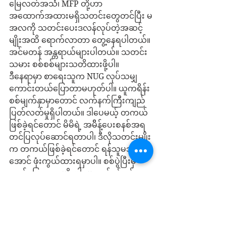
မြေလတ်အသံ၊ MFP တို့ဟာ 
အထောက်အထားမရှိသတင်းတွေတင်ပြီး မ
အလကို သတင်းပေးဒလန်လုပ်တဲ့အဆင့်
မျိုးအထိ ရောက်လာတာ တွေ့နေရပါတယ်။ 
အင်မတန် အန္တရာယ်များပါတယ်။ သတင်း
သမား စစ်စစ်များသတိထားဖို့ပါ။
ဒီနေရာမှာ စာရေးသူက NUG လုပ်သမျှ 
ကောင်းတယ်ပြောတာမဟုတ်ပါ။ ယူကရိန်း
စစ်မျက်နှာမှာတောင် လက်နက်ကြီးကျည် 
ပြတ်လတ်မှုရှိပါတယ်။ ဒါပေမယ့် တကယ်
ဖြစ်ခဲ့ရင်တောင် မိမိရဲ့ အမိိန့်ပေးစနစ်အရ 
တင်ပြလုပ်ဆောင်ရတာပါ၊ ဒီလိုသတင်းမျိုး
က တကယ်ဖြစ်ခဲ့ရင်တောင် ရန်သူမသိ
အောင် ဖုံးကွယ်ထားရမှာပါ။ စစ်ပွဲပြီးမှ 
ထုတ်ပြောရတာမျိုးပါ။ မဟုတ်ရင် ရန်သူ
က ကျည်မရှိတဲ့တပ်ကို ထိုးစစ်ပိုဆင်မှာပါ။ 
ဒါကို ယခုလိုအချိန်မှာ ပြောနေ ရေးနေတယ်
ဆိုရင်တော့ ထိုမီဒီယာဟာ ဘောမ စစ်ခွေး
အားပေးဒလန်ဆိုတာ သေချာပါတယ်။ 