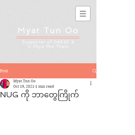
Myat Tun Oo
Supporter of DASSK &
U Phyo Min Thein
Post
Myat Tun Oo
Oct 19, 2021
1 min read
NUG ကို ဘာတွေကြိုက်