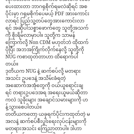
ပေးထားတာ ဘာဂရုစိုက်ရမလဲဆိုရင် အစ
ပိုင်းမှာ ဂရုမစိုက်ပေမယ့် PDF အားကောင်း
လာရင် ပြည်သူ့တပ်တွေအားကောင်းလာ
ရင် အဆိုပါသစ္စာဖောက်တွေ သူတို့အသက်
ကို စိုးရိမ်လာမှာပါ။ သူတို့က သာမန်
ကြောက်လို့ Non CDM မဟုတ်ဘဲ ထိုထက်
ပိုပြီး အဘအကြိုက်လိုက်နေလို့ သူတို့ကို 
NUG ကစာထုတ်တာဟာ ထိရောက်ပါ
တယ်။
ဒုတိယက NUG နဲ့ ဆက်စပ်လို့ မတရား
အသင်း ဥပဒေနဲ့ အသိမ်းခံရတဲ့ 
အဆောက်အအုံတွေကို ဝယ်ယူရောင်းချ
ရင် တရားဥပဒေအရ အရေးယူမယ်ဆိုတာ
ကလဲ သူခိုးများ အချောင်သမားများကို ဟ
န့်သွားစေပါတယ်။ 
တတိယကတော့ ယခုရက်ပိုင်းကထုတ်တဲ့ မ
အလနဲ့ ဆက်စပ်စီးပွါးရေးလုပ်ငန်းများကို 
မတရားအသင်း ကြေညာတာပါ။ ဒါဟာ