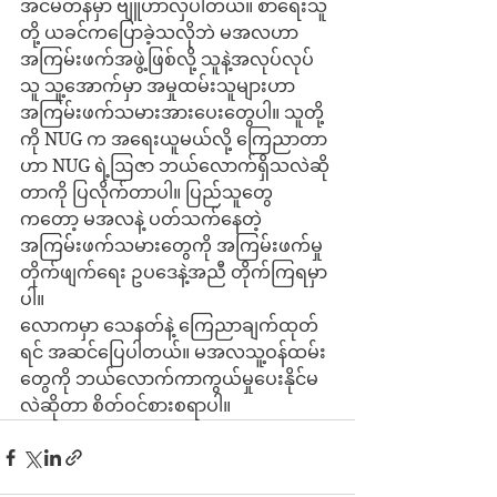
အင်မတန်မှာ ဗျူဟာလှပါတယ်။ စာရေးသူ
တို့ ယခင်ကပြောခဲ့သလိုဘဲ မအလဟာ 
အကြမ်းဖက်အဖွဲ့ဖြစ်လို့ သူနဲ့အလုပ်လုပ်
သူ သူ့အောက်မှာ အမှုထမ်းသူများဟာ 
အကြမ်းဖက်သမားအားပေးတွေပါ။ သူတို့
ကို NUG က အရေးယူမယ်လို့ ကြေညာတာ
ဟာ NUG ရဲ့ဩဇာ ဘယ်လောက်ရှိသလဲဆို
တာကို ပြလိုက်တာပါ။ ပြည်သူတွေ
ကတော့ မအလနဲ့ ပတ်သက်နေတဲ့ 
အကြမ်းဖက်သမားတွေကို အကြမ်းဖက်မှု
တိုက်ဖျက်ရေး ဥပဒေနဲ့အညီ တိုက်ကြရမှာ
ပါ။
လောကမှာ သေနတ်နဲ့ ကြေညာချက်ထုတ်
ရင် အဆင်ပြေပါတယ်။ မအလသူ့ဝန်ထမ်း
တွေကို ဘယ်လောက်ကာကွယ်မှုပေးနိုင်မ
လဲဆိုတာ စိတ်ဝင်စားစရာပါ။