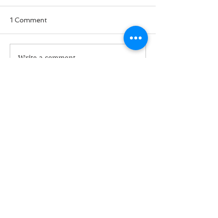
1 Comment
ခွေးစကား မှတ်တမ်း
Write a comment...
မအလတပ်ထဲက 
ဘာလို့ စျေးပေါ
Newest
Myint Soe Oo
Oct 19, 2021
ဦးမြတ်!!NUGက ဟုတ်မှန်ရာကို တစ်ခွန်းဆို ဆို
သလောက် ခရီးပေါက်အောင် ပြောဆိုနေချိန် 
သည်ဖက်မှာ မာယာတစ်သိန်းနဲ့ နတ်သံနှော ရှင်း
ပြပြောဆိုနေရမှုသည် NUG၏ အောင်မြင်မှုဟု 
ဆိုပါရစေ။
အထင်ရှားဆုံးလုပ်ရပ်များ
**နွေဦးထီ~အောင်မြင်လိုက်တာများ ပြောမယုံ 
ကြုံဖူးသူတွေ သိသွားကြပါသည်။
**ငွေတိုက်စာချုပ်။ သည်ဖက်က ကဗျာကရာနဲ့ 