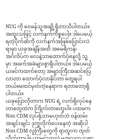
NUG ကို ဝေဖန်သူအချို့ရှိတာသိပါတယ်။ 
အထူးသဖြင့် လက်နက်ကိစ္စပေါ့။ ဒါပေမယ့် 
ရတဲ့ပိုက်ဆံကို လက်နက်အဖြစ်ပြောင်းလဲ
ရာမှာ ယခုအချိန်အထိ အမေရိကန်၊ 
အင်္ဂလိပ်က လေနဲ့သာထောက်ပံ့နေလို့ သူ့
မှာ အခက်အခဲများစွာရှိပါတယ်။ ဒါပေမယ့် 
ယခင်ကထက်တော့ အများကြီးအဆင်ပြေ
လာတာ ထောက်ပံ့လာနိုင်တာ တွေ့ရပါ
တယ်။မထင်မှတ်တဲ့နေရာက ရတာတော့ရှိ
ပါတယ်။
ယခုပြောလိုတာက NUG ရဲ့ လက်ရှိလုပ်နေ
တာတွေထဲက ကြိုက်တာတွေပါ။ ပထမက 
Non CDM လုပ်ရုံသာမဟုတ်ဘဲ ဝန်ထမ်း
အချင်းချင်း ဒုက္ခလိုက်ပေးနေတဲ့ အဆိုပါ 
Non CDM လူကြီးတွေကို ရာထူးက ထုတ်
လိုက်တာပါ။ ဟာမင်းကလဲ မအလက လစာ