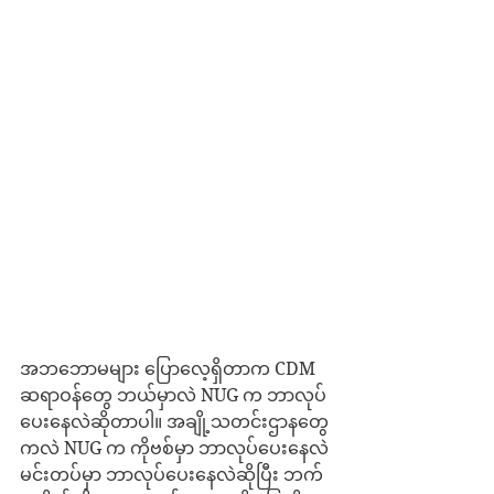
အဘဘောမများ ပြောလေ့ရှိတာက CDM 
ဆရာဝန်တွေ ဘယ်မှာလဲ NUG က ဘာလုပ်
ပေးနေလဲဆိုတာပါ။ အချို့သတင်းဌာနတွေ
ကလဲ NUG က ကိုဗစ်မှာ ဘာလုပ်ပေးနေလဲ 
မင်းတပ်မှာ ဘာလုပ်ပေးနေလဲဆိုပြီး ဘက်