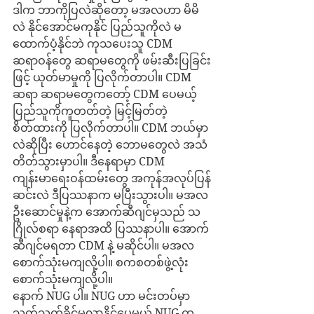
ဒါက ဘာကိုပြလဲဆိုတော့ မအလဟာ မိမိ
လဲ နိုင်အောင်မကုနိုင် ပြည်သူကိုလဲ မ
ထောက်ပံ့နိုင်ဘဲ ကုသပေးသူ CDM 
ဆရာဝန်တွေ ဆရာမတွေကို ဖမ်းဆီးပြခြင်း
ဖြင့် ယုတ်မာမှုကို ပြလိုက်တာပါ။ CDM 
ဆရာ ဆရာမတွေကတော့် CDM ပေမယ့် 
ပြည်သူကိုကူတတ်တဲ့ မြင့်မြတ်တဲ့ 
စိတ်ထားကို ပြလိုက်တာပါ။ CDM ဘယ်မှာ
လဲဆိုပြီး ဟောင်နေတဲ့ ဘောမတွေလဲ အသံ
တိတ်သွားမှာပါ။ ဒီနေရာမှာ CDM 
ကျန်းမာရေးဝန်ထမ်းတွေ အကုန်အလုပ်ပြန်
ဆင်းလဲ ဒီပြဿနာက မပြီးသွားပါ။ မအလ
ဦးဆောင်မှုနဲ့က အောက်ဆီဂျင်မှသည် သ
ဂြိုလ်စရာ နေရာအထိ ပြဿနာပါ။ အောက်
ဆီဂျင်မရတာ CDM နဲ့ မဆိုင်ပါ။ မအလ 
စောက်သုံးမကျလို့ပါ။ စကစတစ်ဖွဲ့လုံး 
စောက်သုံးမကျလို့ပါ။ 
နောက် NUG ပါ။ NUG ဟာ မင်းတပ်မှာ 
သက်သက်ခိုင်မလာနိုင်ပေမယ့် NUG က 