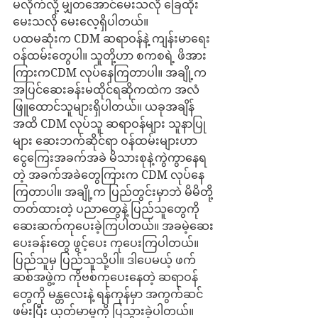
မလိုက်လို့ မျှတအောင်မေးသလို ခြေထိုး
မေးသလို မေးလေ့ရှိပါတယ်။
ပထမဆုံးက CDM ဆရာဝန်နဲ့ ကျန်းမာရေး 
ဝန်ထမ်းတွေပါ။ သူတို့ဟာ စကစရဲ့ ဖိအား
ကြားကCDM လုပ်နေကြတာပါ။ အချို့က 
အပြင်ဆေးခန်းမထိုင်ရဆိုကထဲက အလံ
ဖြူထောင်သူများရှိပါတယ်။ ယခုအချိန်
အထိ CDM လုပ်သူ ဆရာဝန်များ သူနာပြု
များ ဆေးဘက်ဆိုင်ရာ ဝန်ထမ်းများဟာ 
ငွေကြေးအခက်အခဲ မိသားစုနဲ့ကွဲကွာနေရ
တဲ့ အခက်အခဲတွေကြားက CDM လုပ်နေ
ကြတာပါ။ အချို့က ပြည်တွင်းမှာဘဲ မိမိတို့
တတ်ထားတဲ့ ပညာတွေနဲ့ ပြည်သူတွေကို 
ဆေးဆက်ကုပေးခဲ့ကြပါတယ်။ အခမဲ့ဆေး
ပေးခန်းတွေ ဖွင့်ပေး ကုပေးကြပါတယ်။ 
ပြည်သူမှ ပြည်သူသို့ပါ။ ဒါပေမယ့် ဖက်
ဆစ်အဖွဲ့က ကိုဗစ်ကုပေးနေတဲ့ ဆရာဝန်
တွေကို မန္တလေးနဲ့ ရန်ကုန်မှာ အကွက်ဆင်
ဖမ်းပြီး ယုတ်မာမှုကို ပြသွားခဲ့ပါတယ်။ 