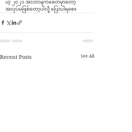
ယ့် ၂၀၂၁ အင်တာနက်ခေတ်မှာတော့ 
အလုပ်မဖြစ်တော့ပါလို့ ပြောပါရစေ။
See All
Recent Posts