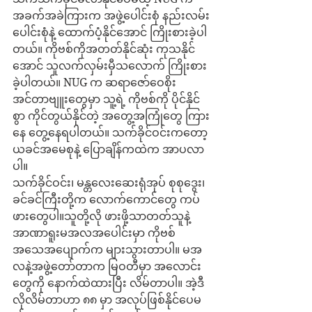
အခက်အခဲကြားက အဖွဲ့ပေါင်းစုံ နည်းလမ်း
ပေါင်းစုံနဲ့ ထောက်ပံ့နိုင်အောင် ကြိုးစားခဲ့ပါ
တယ်။ ကိုဗစ်ကိုအတတ်နိုင်ဆုံး ကုသနိုင်
အောင် သူလက်လှမ်းမှီသလောက် ကြိုးစား
ခဲ့ပါတယ်။ NUG က ဆရာဇော်ဝေစိုး 
အင်တာဗျူးတွေမှာ သူ့ရဲ့ ကိုဗစ်ကို ပိုင်နိုင်
စွာ ကိုင်တွယ်နိုင်တဲ့ အတွေ့အကြုံတွေ ကြား
နေ တွေ့နေရပါတယ်။ သက်ခိုင်ဝင်းကတော့ 
ယခင်အမေစုနဲ့ ပြောချိန်ကထဲက အာပလာ
ပါ။
သက်ခိုင်ဝင်း၊ မန္တလေးဆေးရုံအုပ် စုစုဒွေး၊ 
ခင်ခင်ကြီးတို့က လောက်ကောင်တွေ ကပ်
ဖားတွေပါ။သူတို့လို ဖားဖို့သာတတ်သူနဲ့ 
အာဏာရူးမအလအပေါင်းမှာ ကိုဗစ်
အသေအပျောက်က များသွားတာပါ။ မအ
လနဲ့အဖွဲ့တော်တာက မြဝတီမှာ အလောင်း
တွေကို နောက်ထဲထားပြီး လိမ်တာပါ။ အဲ့ဒီ
လိုလိမ်တာဟာ ၈၈ မှာ အလုပ်ဖြစ်နိုင်ပေမ