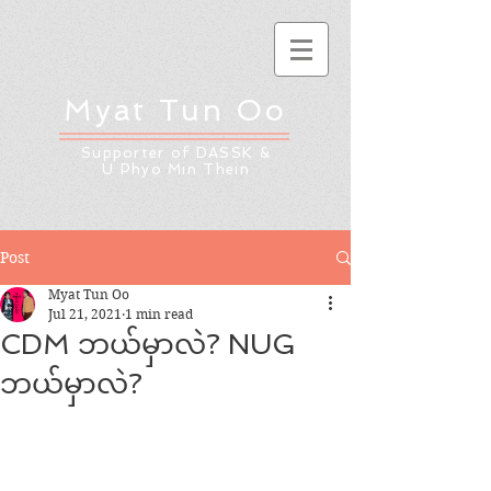
Myat Tun Oo
Supporter of DASSK &
U Phyo Min Thein
Post
Myat Tun Oo
Jul 21, 2021
1 min read
CDM ဘယ်မှာလဲ? NUG
ဘယ်မှာလဲ?