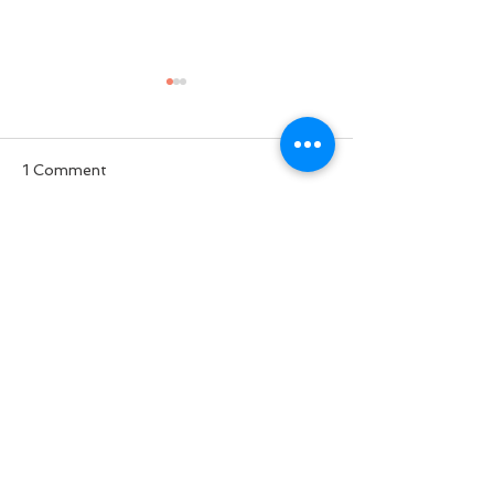
1 Comment
ခွေးစကား မှတ်တမ်း
Write a comment...
မအလတပ်ထဲက 
ဘာလို့ စျေးပေါ
Newest
Myint Soe Oo
Jul 21, 2021
ဦးမြတ်!!! ရှုံးမဲ မဲနေသည်ဟု ဘောလုံးစကားဖြ
င့် ငှားပြောလိုက်ပါသည်။ပွဲချိန်က စေ့ခါနီး ဂိုးက 
ပြတ်၊ ချေပဂိုးနေနေသာသာ တဖက်အသင်း ဂိုး
ဧရိယာနားထိ မထိုးဖောက်နိုင်တော့တဲ့အခါ လူ