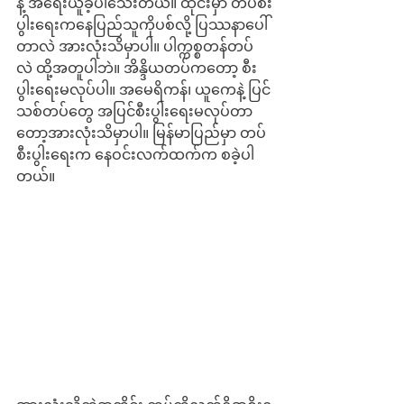
နဲ့ အရေးယူခဲ့ပါသေးတယ်။ ထိုင်းမှာ တပ်စီး
ပွါးရေးကနေပြည်သူကိုပစ်လို့ ပြဿနာပေါ်
တာလဲ အားလုံးသိမှာပါ။ ပါက္ကစ္စတန်တပ်
လဲ ထို့အတူပါဘဲ။ အိန္ဒိယတပ်ကတော့ စီး
ပွါးရေးမလုပ်ပါ။ အမေရိကန်၊ ယူကေနဲ့ ပြင်
သစ်တပ်တွေ အပြင်စီးပွါးရေးမလုပ်တာ
တော့အားလုံးသိမှာပါ။ မြန်မာပြည်မှာ တပ်
စီးပွါးရေးက နေဝင်းလက်ထက်က စခဲ့ပါ
တယ်။