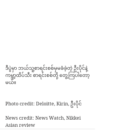
ဒီပွဲမှာ ဘယ်သူ့စာရင်းစစ်မှမခံခဲ့တဲ့ ဦးပိုင်နဲ့ 
ကမ္ဘာ့ထိပ်သီး စာရင်းစစ်တို့ တွေ့ကြပါတော့
မယ်။
Photo credit: Deloitte, Kirin, ဦးပိုင်
News credit: News Watch, Nikkei  
Asian review