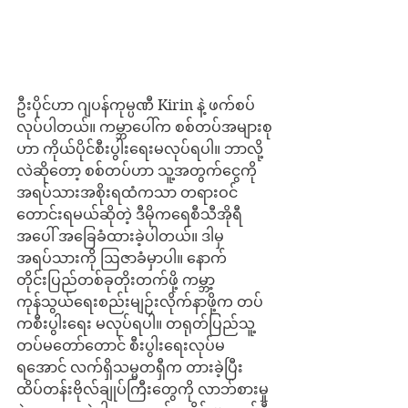
ဦးပိုင်ဟာ ဂျပန်ကုမ္ပဏီ Kirin နဲ့ ဖက်စပ်
လုပ်ပါတယ်။ ကမ္ဘာပေါ်က စစ်တပ်အများစု
ဟာ ကိုယ်ပိုင်စီးပွါးရေးမလုပ်ရပါ။ ဘာလို့
လဲဆိုတော့ စစ်တပ်ဟာ သူ့အတွက်ငွေကို 
အရပ်သားအစိုးရထံကသာ တရားဝင်
တောင်းရမယ်ဆိုတဲ့ ဒီမိုကရေစီသီအိုရီ
အပေါ် အခြေခံထားခဲ့ပါတယ်။ ဒါမှ 
အရပ်သားကို ဩဇာခံမှာပါ။ နောက်
တိုင်းပြည်တစ်ခုတိုးတက်ဖို့ ကမ္ဘာ့
ကုန်သွယ်ရေးစည်းမျဉ်းလိုက်နာဖို့က တပ်
ကစီးပွါးရေး မလုပ်ရပါ။ တရုတ်ပြည်သူ့
တပ်မတော်တောင် စီးပွါးရေးလုပ်မ
ရအောင် လက်ရှိသမ္မတရှီက တားခဲ့ပြီး
ထိပ်တန်းဗိုလ်ချုပ်ကြီးတွေကို လာဘ်စားမှု