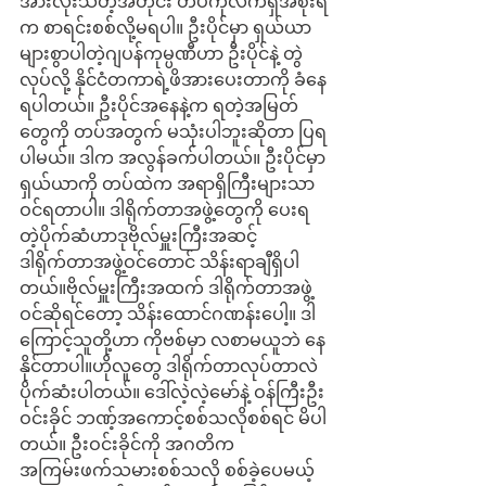
အားလုံးသိတဲ့အတိုင်း တပ်ကိုလက်ရှိအစိုးရ
က စာရင်းစစ်လို့မရပါ။ ဦးပိုင်မှာ ရှယ်ယာ
များစွာပါတဲ့ဂျပန်ကုမ္ပဏီဟာ ဦးပိုင်နဲ့ တွဲ
လုပ်လို့ နိုင်ငံတကာရဲ့ဖိအားပေးတာကို ခံနေ
ရပါတယ်။ ဦးပိုင်အနေနဲ့က ရတဲ့အမြတ်
တွေကို တပ်အတွက် မသုံးပါဘူးဆိုတာ ပြရ
ပါမယ်။ ဒါက အလွန်ခက်ပါတယ်။ ဦးပိုင်မှာ
ရှယ်ယာကို တပ်ထဲက အရာရှိကြီးများသာ 
ဝင်ရတာပါ။ ဒါရိုက်တာအဖွဲ့တွေကို ပေးရ
တဲ့ပိုက်ဆံဟာဒုဗိုလ်မှူးကြီးအဆင့် 
ဒါရိုက်တာအဖွဲ့ဝင်တောင် သိန်းရာချီရှိပါ
တယ်။ဗိုလ်မှူးကြီးအထက် ဒါရိုက်တာအဖွဲ့
ဝင်ဆိုရင်တော့ သိန်းထောင်ဂဏန်းပေါ့။ ဒါ
ကြောင့်သူတို့ဟာ ကိုဗစ်မှာ လစာမယူဘဲ နေ
နိုင်တာပါ။ဟိုလူတွေ ဒါရိုက်တာလုပ်တာလဲ 
ပိုက်ဆံးပါတယ်။ ဒေါ်လဲ့လဲ့မော်နဲ့ ဝန်ကြီးဦး
ဝင်းခိုင် ဘဏ့်အကောင့်စစ်သလိုစစ်ရင် မိပါ
တယ်။ ဦးဝင်းခိုင်ကို အဂတိက 
အကြမ်းဖက်သမားစစ်သလို စစ်ခဲ့ပေမယ့် 