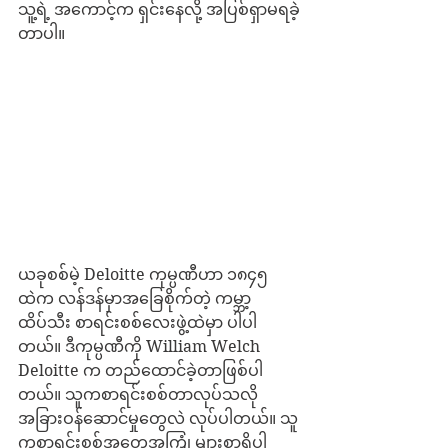
သူ့ရဲ့ အကောင့်က ရှင်းနေလို့ အပြစ်ရှာမရခဲ့
တာပါ။
ယခုစစ်မဲ့ Deloitte ကုမ္ပဏီဟာ ၁၈၄၅ 
ထဲက လန်ဒန်မှာအခြေစိုက်တဲ့ ကမ္ဘာ့
ထိပ်သီး စာရင်းစစ်လေးဖွဲ့ထဲမှာ ပါပါ
တယ်။ ဒီကုမ္ပဏီကို William Welch 
Deloitte က တည်ထောင်ခဲ့တာဖြစ်ပါ
တယ်။ သူကစာရင်းစစ်တာလုပ်သလို 
အခြားဝန်ဆောင်မှုတွေလဲ လုပ်ပါတယ်။ သူ
ကစာရင်းစစ်အတွေ့အကြုံ များစွာရှိပါ