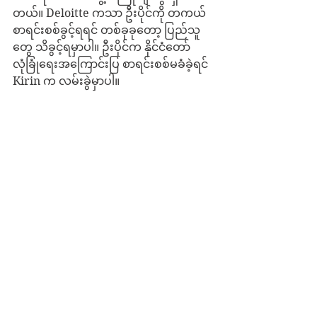
တယ်။ Deloitte ကသာ ဦးပိုင်ကို တကယ်
စာရင်းစစ်ခွင့်ရရင် တစ်ခုခုတော့ ပြည်သူ
တွေ သိခွင့်ရမှာပါ။ ဦးပိုင်က နိုင်ငံတော်
လုံခြုံရေးအကြောင်းပြ စာရင်းစစ်မခံခဲ့ရင် 
Kirin က လမ်းခွဲမှာပါ။