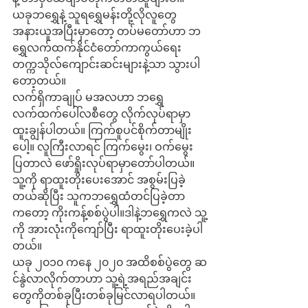
ယခုဘရွှေနဲ့ သူရရွှေမန်းတို့လိုလူတွေ 
အနားယူအပြီးမှာတော့ တပ်မတော်ဟာ ဘ
ရွှေလက်ထက်နိုင်ငံတော်ကာကွယ်ရေး
တက္ကသိုလ်ကျောင်းဆင်းများနဲ့သာ သွားပါ
တော့တယ်။
လက်ရှိကာချုပ် မအလဟာ ဘရွှေ
လက်ထက်ပေါ်လစီတွေ လိုက်လုပ်ရာမှာ 
ထူးချွန်ပါတယ်။ ကြက်စူပင်စိုက်တာမျိုး
ပေါ့။ လူကြီးလာရင် ကြက်မွေး၊ ဝက်မွေး
ပြတာလဲ ဖော်ရှိုးလုပ်ရာမှာတော်ပါတယ်။ 
သူ့ကို ရာထူးတိုးပေးအောင် အစွမ်းပြခဲ့
တယ်ဆိုပြီး သူကဘရွှေထံတင်ပြခဲ့တာ
ကတော့ ကိုးကန့်စစ်ပွဲပါ။ဒါနဲ့ဘရွှေကလဲ သူ့
ကို အားလုံးကိုကျော်ပြီး ရာထူးတိုးပေးခဲ့ပါ
တယ်။
ယခု ၂၀၁၀ ကနေ ၂၀၂၀ အထိစစ်ပွဲတွေ ဆ
င်နွဲလာလိုက်တာဟာ သူ့ရဲ့အရည်အချင်း
တွေကိုတစ်ခုပြီးတစ်ခုမြင်လာရပါတယ်။