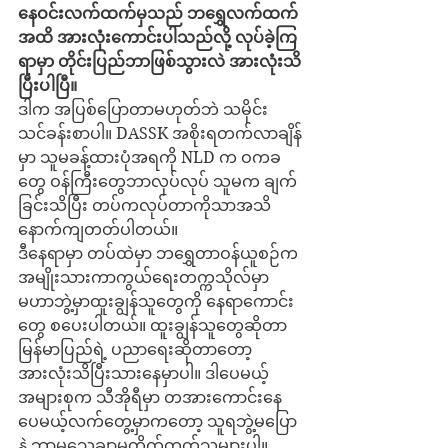
နေဝင်းလက်ထက်မှသည် ဘရွှေလက်ထက်
အထိ အားလုံးကောင်းပါသည်လို့ လုပ်ခဲ့ကြ
ရာမှာ တိုင်းပြည်ဘာဖြစ်သွားလဲ အားလုံးသိ
ပြီးပါပြီ။
ဒါက အပြစ်ပြောတာမဟုတ်ဘဲ သမိုင်း
သင်ခန်းစာပါ။ DASSK အစိုးရတက်လာချိန်
မှာ သူမခန့်ထားပုံအရကို NLD က ဝကခ
တွေ ဝန်ကြီးတွေဘာလုပ်လုပ် သူမက ချက်
ခြင်းသိပြီး တပ်ကလုပ်တာကိုသာအသိ
နောက်ကျတတ်ပါတယ်။
ဒီနေရာမှာ တပ်ထဲမှာ ဘရွှေတာဝန်ယူစဉ်က 
အမျိုးသားကာကွယ်ရေးတက္ကသိုလ်မှာ 
မဟာဘွဲ့မှာထူးချွန်သူတွေကို နေရာကောင်း
တွေ စပေးပါတယ်။ ထူးချွန်သူတွေဆိုတာ 
မြန်မာပြည်ရဲ့ ပညာရေးဆိုတာတော့ 
အားလုံးသိပြီးသားနေမှာပါ။ ဒါပေမယ့် 
အများစုက သီအိုရီမှာ တအားကောင်းနေ
ပေမယ့်လက်တွေ့မှာကတော့ သူရဘွဲ့မပြော
နဲ့ ဘာမှသေချာမတိုက်တတ်သူများပါ။