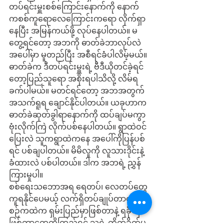
တပ်ရင်းမှူးစစ်ကြောင်းနောက်ကို နောက်
ကစစ်ကူရောလေကြောင်းကရော လိုက်ရှာ
နေပြီး အမြန်ကယ်ဖို့ လုပ်နေပါတယ်။ မ
တွေ့ရင်တော့ အဘကို ဓာတ်ခဲဘာလုပ်လဲ
အပေါ်မှာ မူတည်ပြီး အစီရင်ခံပါလိမ့်မယ်။ 
ဓာတ်ခဲက ဒီတပ်ရင်းမှူးရဲ့ ဗီဒီယိုတင်ခဲ့ရင်
တော့ပြည်သူရော အစိုးရပါသိလို့ လိမ်ရ
ခက်ပါမယ်။ မတင်ရင်တော့ အဘအတွက် 
အသက်ရူရ ချောင်နိုင်ပါတယ်။ ယခုဟာက 
ဓာတ်ခဲဆုတ်ခွါရာနောက်ကို ထပ်ချပ်မကွာ 
ဗုံးလိုက်ကြဲ လိုက်ပစ်နေပါတယ်။ ရွာထဲဝင်
ပြေးလဲ သူကရွာထဲကနေ အပေါ်ကိုပြန်ပစ်
ရင် ပစ်ချပါတယ်။ မိမိလူကို လူသားဒိုင်းနဲ့
ခံထားလဲ ပစ်ပါတယ်။ ဒါက အဘရဲ့ ညွှန်
ကြားမှုပါ။
စစ်ရေးသဘောအရ ရေတပ်၊ လေတပ်တွေ 
ကူရနိုင်ပေမယ့် လက်ရှိတပ်ချုပ်တာဝန်ယူ
စဉ်ကထဲက ရှမ်းပြည်မှာဖြစ်တာနဲ့ ရခိုင်မှာ
ဖြစ်တာတွေကိုကြည့်ရင် သူ့ရဲ့ တိုက်ခိုက်မှု