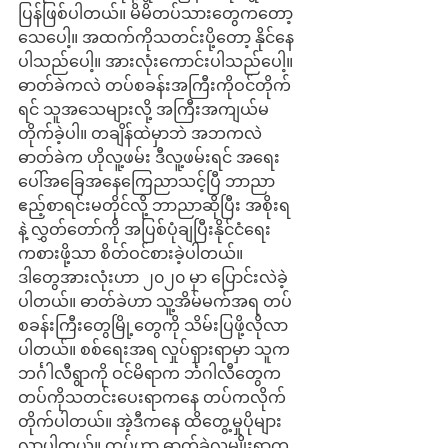
ပြန်ဖြစ်ပါတယ်။ မိမိတပ်သားတွေကတော့ 
သေပေါ့။ အထက်ကိုသတင်းပို့တော့ နိုင်နေ
ပါသည်ပေါ့။ အားလုံးကောင်းပါသည်ပေါ့။ 
ဓာတ်ခဲကလဲ တပ်စခန်းအကြီးကိုဝင်တိုက်
ရင် သူအသေများလို့ အကြီးအကျယ်မ
တိုက်ခဲ့ပါ။ တချိန်ထဲမှာဘဲ အဘကလဲ 
ဓာတ်ခဲက ဟိုလူ့ဖမ်း ဒီလူ့ဖမ်းရင် အရေး
ပေါ်အခြေအနေကြေညာသင့်ပြီ ဘာညာ 
ဧည့်စာရင်းမတိုင်လို့ ဘာညာဆိုပြီး အစိုးရ
နဲ့ လွှတ်တော်ကို အပြစ်ပုံချပြီးနိုင်ငံရေး
ကစားဖို့သာ စိတ်ဝင်စားခဲ့ပါတယ်။
ဒါတွေအားလုံးဟာ ၂၀၂၀ မှာ ပြောင်းလဲခဲ့
ပါတယ်။ ဓာတ်ခဲဟာ သူ့အိမ်မက်အရ တပ်
စခန်းကြီးတွေမြို့တွေကို သိမ်းပြဖို့လိုလာ
ပါတယ်။ စစ်ရေးအရ လှုပ်ရှားရာမှာ သူက
ဘင်္ဂါလီရွာကို ဝင်မိရာက င်္ဘဂါလီတွေက 
တပ်ကိုသတင်းပေးရာကနေ တပ်ကလိုက်
တိုက်ပါတယ်။ အဲ့ဒီကနေ ထိတွေ့မှုပိုများ
လာပါတယ်။ တပ်ဟာ ဓာတ်ခဲလူမျိုးရွာက