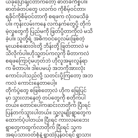
ယခုပြောချင်တာကတော့ ဓာတ်ခဲကိစ္စပါ။ 
ဓာတ်ခဲတပ်တွေ ပလက်ဝ ကိုစိမ့်ဝင်တာ၊ 
ရခိုင်ကိုစိမ့်ဝင်တာကို စရဖက လုံးဝမသိခဲ့
ပါ။ ကုန်းလမ်းကနေ လက်နက်တွေပို့ တိုက်
မဲ့လူတွေကို ပြည်မကို ဖြတ်ပို့တာကိုလဲ မသိ
ခဲ့ပါ။ သူတို့ရဲ့ အဓိကဝင်ငွေလမ်းဖြစ်တဲ့ 
မူးယစ်ဆေးဝါးတို့ ဘိန်းတို့ ဖြတ်တာလဲ မ
သိလိုက်ပါ။ဟိုသူ့တပ်ကလူကို မိတာကလဲ 
စရဖကြောင့်မဟုတ်ဘဲ ဟိုလူအမူးလွန်ရာ
က မိတာပါ။ ဒါပေမယ့် အဘကိုအားလုံး
ကောင်းပါသည်လို့ သတင်းပို့ကြတော့ အဘ
ကလဲ ကောင်းနေတာပေါ့။
တိုက်ပွဲတွေ စဖြစ်တော့လဲ ဟိုက မြေပြင်
မှာ သွားလာနေတဲ့ တပ်တွေကို စတိုက်ပါ
တယ်။ တောင်ပေါ်ကဆင်းလာတိုက် ပြီးရင်
ပြန်တက်သွားပါတယ်။ သူ့လူမျိုးရွာတွေက 
ထောက်ပံ့ပါတယ်။ ပြီးရင် ကားလမ်းဘေး
ရွာတွေကထွက်လာတိုက် ပြီးရင် သူက
အရပ်သားဝတ်စုံနဲ့ ရွာထဲပြန်ဝင်ရင် ရွာသား