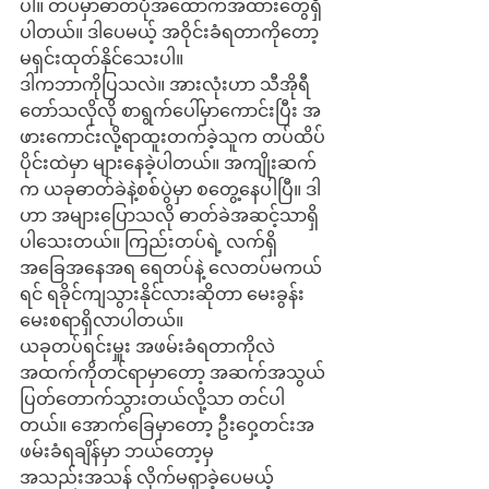
ပါ။ တပ်မှာဓာတ်ပုံအထောက်အထားတွေရှိ
ပါတယ်။ ဒါပေမယ့် အဝိုင်းခံရတာကိုတော့ 
မရှင်းထုတ်နိုင်သေးပါ။
ဒါကဘာကိုပြသလဲ။ အားလုံးဟာ သီအိုရီ
တော်သလိုလို စာရွက်ပေါ်မှာကောင်းပြီး အ
ဖားကောင်းလို့ရာထူးတက်ခဲ့သူက တပ်ထိပ်
ပိုင်းထဲမှာ များနေခဲ့ပါတယ်။ အကျိုးဆက်
က ယခုဓာတ်ခဲနဲ့စစ်ပွဲမှာ စတွေ့နေပါပြီ။ ဒါ
ဟာ အများပြောသလို ဓာတ်ခဲအဆင့်သာရှိ
ပါသေးတယ်။ ကြည်းတပ်ရဲ့ လက်ရှိ
အခြေအနေအရ ရေတပ်နဲ့ လေတပ်မကယ်
ရင် ရခိုင်ကျသွားနိုင်လားဆိုတာ မေးခွန်း
မေးစရာရှိလာပါတယ်။
ယခုတပ်ရင်းမှူး အဖမ်းခံရတာကိုလဲ 
အထက်ကိုတင်ရာမှာတော့ အဆက်အသွယ်
ပြတ်တောက်သွားတယ်လို့သာ တင်ပါ
တယ်။ အောက်ခြေမှာတော့ ဦးဝှေ့တင်းအ
ဖမ်းခံရချိန်မှာ ဘယ်တော့မှ
အသည်းအသန် လိုက်မရှာခဲ့ပေမယ့် 