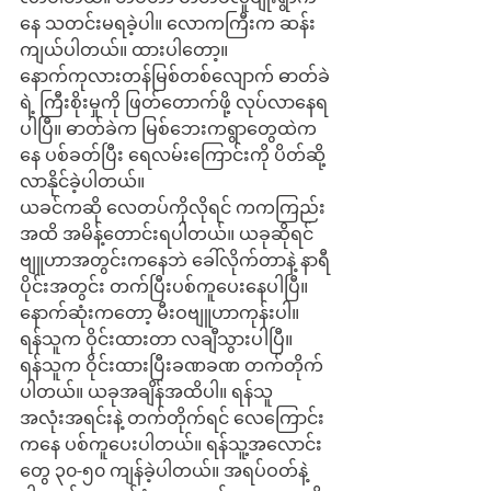
နေ သတင်းမရခဲ့ပါ။ လောကကြီးက ဆန်း
ကျယ်ပါတယ်။ ထားပါတော့။
နောက်ကုလားတန်မြစ်တစ်လျောက် ဓာတ်ခဲ
ရဲ့ ကြီးစိုးမှုကို ဖြတ်တောက်ဖို့ လုပ်လာနေရ
ပါပြီ။ ဓာတ်ခဲက မြစ်ဘေးကရွာတွေထဲက
နေ ပစ်ခတ်ပြီး ရေလမ်းကြောင်းကို ပိတ်ဆို့
လာနိုင်ခဲ့ပါတယ်။
ယခင်ကဆို လေတပ်ကိုလိုရင် ကကကြည်း
အထိ အမိန့်တောင်းရပါတယ်။ ယခုဆိုရင် 
ဗျူဟာအတွင်းကနေဘဲ ခေါ်လိုက်တာနဲ့ နာရီ
ပိုင်းအတွင်း တက်ပြီးပစ်ကူပေးနေပါပြီ။
နောက်ဆုံးကတော့ မီးဝဗျူဟာကုန်းပါ။ 
ရန်သူက ဝိုင်းထားတာ လချီသွားပါပြီ။ 
ရန်သူက ဝိုင်းထားပြီးခဏခဏ တက်တိုက်
ပါတယ်။ ယခုအချိန်အထိပါ။ ရန်သူ
အလုံးအရင်းနဲ့ တက်တိုက်ရင် လေကြောင်း
ကနေ ပစ်ကူပေးပါတယ်။ ရန်သူ့အလောင်း
တွေ ၃၀-၅၀ ကျန်ခဲ့ပါတယ်။ အရပ်ဝတ်နဲ့