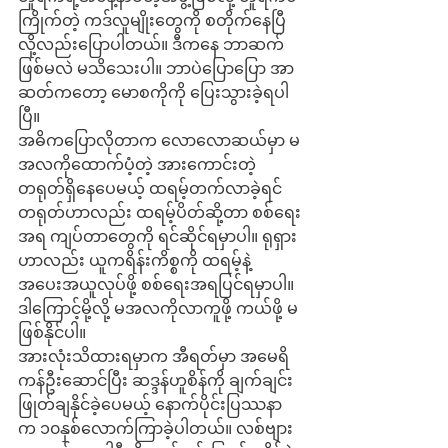
ကြိုက်တဲ့ ကဒ်လူမျိုးတွေကို စတိုက်နေပြီ
လို့လည်းပြောပါတယ်။ ဒီကနေ ဘာဆက်
ဖြစ်မလဲ မသိသေးပါ။ ဘာပဲပြောပြော အာ
ဆတ်ကတော့ မောစကိုကို ပြေးသွားခဲ့ရပါ
ပြီ။ 
အဓိကပြောလိုတာက လောလောဆယ်မှာ မ
အလကိုထောက်ပံ့တဲ့ အားကောင်းတဲ့ 
တရုတ်ရှိနေပေမယ့် ထရမ့်တက်လာခဲ့ရင် 
တရုတ်ဟာလည်း ထရမ့်ပိတ်ဆို့တာ စစ်ရေး
အရ ကျပ်တာတွေကို ရင်ဆိုင်ရမှာပါ။ ရုရှား
ဟာလည်း ယူကရိန်းကိစ္စကို ထရမ့်နဲ့ 
အပေးအယူလုပ်ဖို့ စစ်ရေးအရပြင်ရမှာပါ။ 
ဒါကြောင့်မို့လို့ မအလကိုလာကူဖို့ ကယ်ဖို့ မ
ဖြစ်နိုင်ပါ။ 
အားလုံးသိထားရမှာက အီရတ်မှာ အမေရိ
ကန်ဦးဆောင်ပြီး ဆဒ္ဒန်ဟူစိန်ကို ချက်ချင်း
ဖြုတ်ချနိုင်ခဲ့ပေမယ့် နောက်ပိုင်းပြဿနာ
က ၁၀နှစ်လောက်ကြာခဲ့ပါတယ်။ လစ်ဗျား