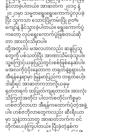
နိုင်လာခဲ့ပါတယ်။ အာဆတ်က ၂၀၁၄ နဲ့  
၂၀၂၁မှာ သမ္မတရွေးရွေးကောက်ပွဲလုပ်ခဲ့
ပြီး သူကသာ သောင်ပြိုကမ်းပြို ၉၀%‌ 
ကျော်နဲ့ နိုင်သွားခဲ့ပါတယ်။ ရွေးကောက်ပွဲ
ကတော့ လုပ်ရွေးကောက်ပွဲဖြစ်တယ်ဆို
တာ အားလုံးသိမှာပါ။
ထို့အတူပါပဲ မအလဟာလည်း ဆန္ဒပြသူ
တွေကို ပစ်သတ်ပြီး အာဏာသိမ်းခဲ့သူပါ။ 
သူ့ကြောင့်ယခုပြည်တွင်းစစ်ဖြစ်နေဆဲပါ။ 
မအလကိုပံ့ပိုးနေတာက တရုတ်နဲ့ရုရှားပါ။ 
အီရန်နေရာမှာ မြန်မာပြည်က တရုတ်ပေါ့။ 
ဒါဆိုရင် အာဆတ်ကဘာလို့ယခုမှ 
ရုတ်တရက် ထပြုတ်ကျရတာလဲ။ အားလုံး
သိကြတဲ့အတိုင်း ပါလက်စတိုင်းကိစ္စမှာ 
ဟစ်ဇဘိုလာဟာ အီရန်ကထောက်ပံ့တဲ့အဖွဲ့
ပါ။ ဟစ်ဇဘိုလာတွေကလည်း ဆီးရီးယာ
မှာ သူနဲ့ဘာသာတူ အာဆတ်ဘက်က ဝင်
တိုက်ပေးခဲ့ကြပါတယ်။ ပြီးခဲ့တဲ့နှစ်က 