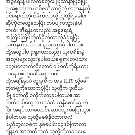
အစ္စရေးနဲ့ ပါလက်စတိုင်း ပြဿနာဖြစ်ပြီး
မှ အစ္စရေးက ဟစ်ဇဘိုလာရှိတဲ့ လဘနွန်ကို
ဝင်ရောက်တိုက်ခိုက်လာလို့ သူတို့ရဲ့ခေါင်း
ဆိုင်ပိုင်းတွေသေပြီး တပ်ပျက်သွားခဲ့ပါ
တယ်။ အီရန်ဟာလည်း အစ္စရေးရဲ့
အကြိမ်ကြိမ်တိုက်ခိုက်တာကိုခံခဲ့ရပြီး 
လက်နက်အင်အား နည်းသွားခဲ့ပါတယ်။ 
ထို့အတူပါပဲ ရုရှားဟာလည်း ယူကရိန်းနဲ့ 
အလုပ်များသွားခဲ့ပါတယ်။ ရုရှားတပ်သား
တွေမလောက်လို့တောင် မြောက်ကိုရီးယား
ကနေ စစ်ကူခေါ်နေရတာပါ။ 
ထိုအချိန်မှာပဲ တူရကီက ယခု HTS လို့ခေါ်
တဲ့အဖွဲ့ကိုထောက်ပံ့ပြီး သူတို့က ဒုတိယ
မြို့တော်ကို စတိုက်လာခဲ့ပါတယ်။ အာ
ဆတ်တပ်တွေက မခုခံဘဲ ယူနီဖောင်းချွတ်
ပြီး အရပ်သားယောင်ဆောင်ထွက်ပြေးသွား
ခဲ့ပါတယ်။ သူတို့မခုခံနိုင်တာကလဲ 
ပြည်တွင်းစစ်က နှစ်ပေါင်း၁၃နှစ်ကြာလာ
ချိန်မှာ အာဆတ်ကလဲ သူတို့ကိုလခမပေး