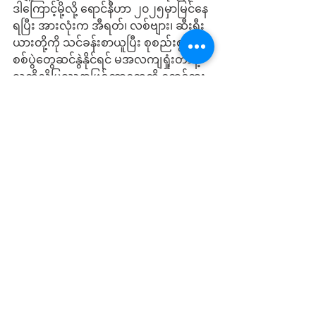
ဒါကြောင့်မို့လို့ ရောင်နီဟာ ၂၀၂၅မှာမြင်နေ
ရပြီး အားလုံးက အီရတ်၊ လစ်ဗျား၊ ဆီးရီး
ယားတို့ကို သင်ခန်းစာယူပြီး စုစည်းစွာနဲ့ 
စစ်ပွဲတွေဆင်နွဲနိုင်ရင် မအလကျရှုံးတာနဲ့ 
သူတို့လိုပြဿနာဖြစ်တာတွေကို ရှောင်ရှား
နိုင်ပြီး မြန်မာပြည်ဟာ ချက်ခြင်းလွတ်လပ်
သွားမှာပါ။ အားလုံးက အာဆတ်အပြီးမှာ မ
အလကျရှုံးဖို့ လုံးဝ လုံးဝ သေချာသွားခဲ့ပါ
ပြီ။ ဒမတ်စကပ်အပြီးမှာ နေပြည်တော်ကို 
ချီတက်ကြပါစို့။။
See All
Recent Posts