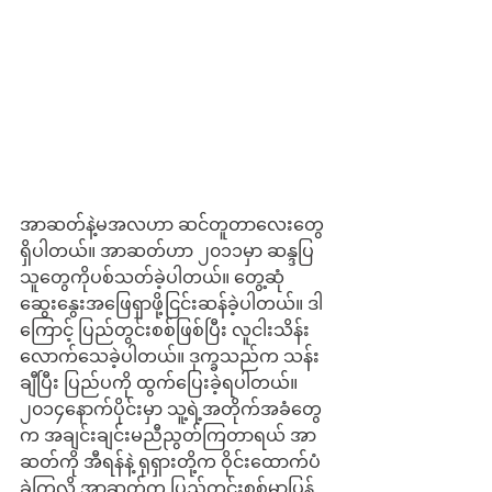
အာဆတ်နဲ့မအလဟာ ဆင်တူတာလေးတွေ
ရှိပါတယ်။ အာဆတ်ဟာ ၂၀၁၁မှာ ဆန္ဒပြ
သူတွေကိုပစ်သတ်ခဲ့ပါတယ်။ တွေ့ဆုံ
ဆွေးနွေးအဖြေရှာဖို့ငြင်းဆန်ခဲ့ပါတယ်။ ဒါ
ကြောင့် ပြည်တွင်းစစ်ဖြစ်ပြီး လူငါးသိန်း
လောက်သေခဲ့ပါတယ်။ ဒုက္ခသည်က သန်း
ချီပြီး ပြည်ပကို ထွက်ပြေးခဲ့ရပါတယ်။ 
၂၀၁၄နောက်ပိုင်းမှာ သူ့ရဲ့အတိုက်အခံတွေ
က အချင်းချင်းမညီညွတ်ကြတာရယ် အာ
ဆတ်ကို အီရန်နဲ့ ရုရှားတို့က ဝိုင်းထောက်ပံ
ခဲ့ကြလို့ အာဆတ်က ပြည်တွင်းစစ်မှာပြန်