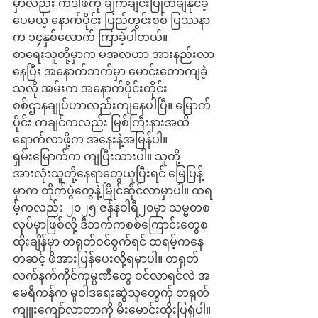
မှာလည်း ကဒါဖီကို ချက်ချင်းပြုတ်ချနိုင်ခဲ့
ပေမယ့် နောက်ပိုင်း ပြည်တွင်းစစ် ပြဿနာ
က ၁၄နှစ်လောက် ကြာခဲ့ပါတယ်။ 
စာရေးသူတို့မှာက မအလဟာ အားနည်းလာ
နေပြီး အနောက်ဘက်မှာ မောင်းတောကျခဲ့
သလို အမ်းက အနောက်ပိုင်းတိုင်း
စစ်ဌာနချုပ်ဟာလည်းကျနေပါပြီ။ မြောက်
ပိုင်း ကချင်ကလည်း မြစ်ကြီးနားအထိ
ရောက်လာဖို့က အနေးနဲ့အမြန်ပါ။ 
ရှမ်း‌မြောက်က ကျပြီးသားပါ။ သူတို့
အားလုံးသူတို့နေရာတွေယူပြီးရင် မြေပြန့်
မှာက တိုက်ပွဲတွေနဲ့မြိုင်ဆိုင်လာမှာပါ။ ထရ
မ့်ကလည်း ၂၀၂၅ ဇန်နဝါရီ၂၀မှာ သမ္မတစ
လုပ်မှာဖြစ်လို့ ဒီဘက်ကစစ်‌ကြောင်းတွေစ
ထိုးချိန်မှာ တရုတ်ဝင်စွက်ရင် ထရမ့်ကနေ
တဆင့် ဖိအားပြန်ပေးလို့ရမှာပါ။ တရုတ်
လက်နက်ကိုင်ကုမ္ပဏီတွေ ဝင်လာရင်လဲ အ
မေရိကန်က မူဝါဒရေးဆွဲသူတွေက်ု တရုတ်
ကျူးကျော်လာတာကို မီးမောင်းထိုးပြရုံပါ။ 