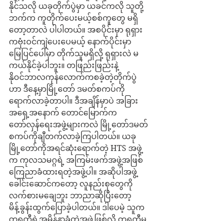
နိုင်သလို ယခုတိုက်ပွဲမှာ ယခင်ကလို သူတို့
ဘက်က ကူတိုက်ပေးမယ့်စစ်ကူတွေ မရှိ
တော့တာလဲ ပါပါတယ်။ အစပိုင်းမှာ ရုရှား
ကဗုံးဝင်ကျဲပေးပေမယ့် နောက်ပိုင်းမှာ
မြေပြင်ပေါ်မှာ တိုက်သူမရှိလို့ ရုရှားလဲ မ
ကယ်နိုင်ခဲ့ပါဘူး။ တဖြည်းဖြည်းနဲ့ 
နိုဝင်ဘာလကုန်လောက်ကစခဲ့တဲ့တိုက်ပွဲ
ဟာ ဒီနေ့မှာမြို့တော် ဒမတ်စကပ်ကို
ရောက်လာခဲ့တာပါ။ ဒီအချိန်မှာပဲ အခြား
အရှေ့အနောက် တောင်မြောက်က 
တော်လှန်ရေးအဖွဲ့များကလဲ မြို့တော်ဒမတ်
စကပ်ကိုချီတက်လာခဲ့ကြပါတယ်။ ယခု
မြို့တော်ကိုအရင်ဆုံးရောက်တဲ့ HTS အဖွဲ့
က ကုလသမဂ္ဂရဲ့ အကြမ်းဖက်အဖွဲ့အဖြစ် 
ကြေညာခံထားရတဲ့အဖွဲ့ပါ။ အဆိုပါအဖွဲ့
ခေါင်းဆောင်ကတော့ လူနည်းစုတွေကို
လက်စားမချေဘူး ဘာညာဆိုပြီးတော့ 
မိန့်ခွန်းထွက်ပြောခဲ့ပါတယ်။ ဒါပေမဲ့ သူက 
တူရကီရဲ့အမိန့်နာခံတဲ့အဖွဲ့ဖြစ်လို့ တူရကီမ