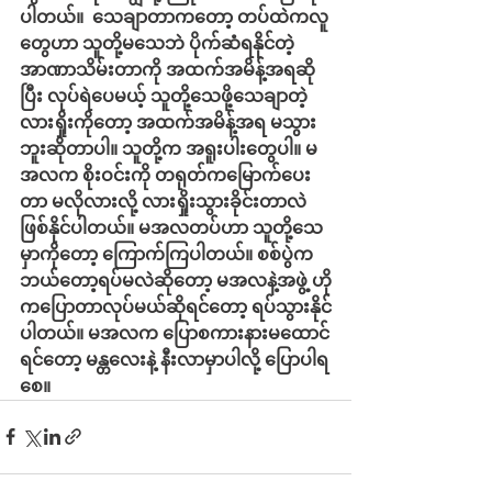
ပါတယ်။  သေချာတာကတော့ တပ်ထဲကလူ
တွေဟာ သူတို့မသေဘဲ ပိုက်ဆံရနိုင်တဲ့ 
အာဏာသိမ်းတာကို အထက်အမိန့်အရဆို
ပြီး လုပ်ရဲပေမယ့် သူတို့သေဖို့သေချာတဲ့ 
လားရှိုးကိုတော့ အထက်အမိန့်အရ မသွား
ဘူးဆိုတာပါ။ သူတို့က အရူးပါးတွေပါ။ မ
အလက စိုးဝင်းကို တရုတ်ကမြောက်ပေး
တာ မလိုလားလို့ လားရှိုးသွားခိုင်းတာလဲ 
ဖြစ်နိုင်ပါတယ်။ မအလတပ်ဟာ သူတို့သေ
မှာကိုတော့ ကြောက်ကြပါတယ်။ စစ်ပွဲက 
ဘယ်တော့ရပ်မလဲဆိုတော့ မအလနဲ့အဖွဲ့ ဟို
ကပြောတာလုပ်မယ်ဆိုရင်တော့ ရပ်သွားနိုင်
ပါတယ်။ မအလက ပြောစကားနားမထောင်
ရင်တော့ မန္တလေးနဲ့ နီးလာမှာပါလို့ ပြောပါရ
စေ။