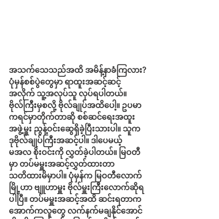
အသက်သေသည်အထိ အမိန့်နာခံကြလား?
ပုံမှန်စစ်ပွဲတွေမှာ ရာထူးအဆင့်ဆင့်
အလိုက် သူ့အလုပ်သူ လုပ်ရပါတယ်။ 
ဗိုလ်ကြီးမှစလို့ ဗိုလ်ချုပ်အထိပေါ့။ ဥပမာ 
ကရင်မှာတိုက်တာဆို စစ်ဆင်ရေးအထူး
အဖွဲ့မှူး ညွန့်ဝင်းဆွေရှိခဲ့ပြီးသားပါ။ သူက 
ဒုဗိုလ်ချုပ်ကြီးအဆင့်ပါ။ ဒါပေမယ့် 
မအလ စိုးဝင်းကို လွှတ်ခဲ့ပါတယ်။ မြဝတီ
မှာ တပ်မမှူးအဆင့်လွှတ်ထားတာ 
သတိထားမိမှာပါ။ ပုံမှန်က မြဝတီလောက်
မြို့ဟာ ဗျူဟာမှူး ဗိုလ်မှူးကြီးလောက်ဆိုရ
ပါပြီ။ တပ်မမှူးအဆင့်အထိ ဆင်းရတာက 
အောက်ကလူတွေ လက်နက်မချနိုင်အောင်