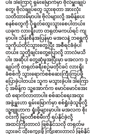
ပါ။ ဒါကြောင့် ရှမ်းမြောက်မှာ ဗိုလ်မှူးချုပ်
တွေ၊ ဗိုလ်ချုပ်တွေ သွားစုတာ အားလုံး
သတိထားမိမှာပါ။ ဗိုလ်များလို့ အမိန့်ပေး
စနစ်တွေကို ပိုရှုတ်ထွေးသွားစေပါတယ်။ 
ယခုက လားရှိုးဟာ တရုတ်မကယ်ရင် ကျ
မှာပါ။ သိန်းစိန်အပြန်မှာ မအလနဲ့ ဘရွှေကို 
သူကိုယ်တိုင်သွားတွေ့ပြီး အစီရင်ခံခဲ့ပါ
တယ်။ သူတို့ချင်းတွေ့ပြောလို့ ဘာလဲမသိ
ပါ။ အဆိုပါ တွေ့ဆုံမှုအပြီးမှာ မအလက ဒု
ချုပ်ကို တရုတ်ခရီးစဉ်မတိုင်ခင် လားရှိုး
ခံစစ်ကို သွားရောက်စစ်ဆေးကြီးကြပ်ဖို့ 
ပြောခဲ့ပါတယ်။ သူက မသွားခဲ့ပါ။ ဒါကြော
င့် အမိန့်က သူ့အောက်က မောင်မောင်အေး
ထံ ရောက်လာတာပါ။ စစ်ဆင်ရေးအထူး
အဖွဲ့မှူးဟာ ရှမ်းမြောက်မှာ စစ်ရှုံးခဲ့သူမိုလို့ 
သူ့ဗျူဟာက ရှုံးဖို့များမှာပါ။ မအလက စိုး
ဝင်းကို မြဝတီစစ်မီးကို ရပ်နိုင်ခဲ့လို့ 
အထင်ကြီးတာလဲ ဖြစ်နိုင်သလို တရုတ်မ
သွားခင် ထိုးကျွေးဖို့ ကြိုးစားတာလဲ ဖြစ်နိုင်