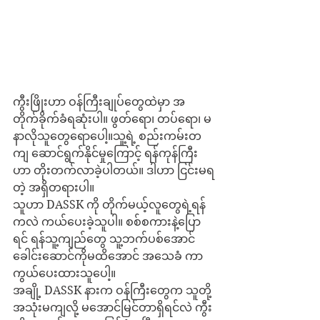
ကွီးဖြိုးဟာ ဝန်ကြီးချုပ်တွေထဲမှာ အ
တိုက်ခိုက်ခံရဆုံးပါ။ ဖွတ်ရော၊ တပ်ရော၊ မ
နာလိုသူတွေရောပေါ့။သူ့ရဲ့ စည်းကမ်းတ
ကျ ဆောင်ရွက်နိုင်မှုကြောင့် ရန်ကုန်ကြီး
ဟာ တိုးတက်လာခဲ့ပါတယ်။ ဒါဟာ ငြင်းမရ
တဲ့ အရှိတရားပါ။
သူဟာ DASSK ကို တိုက်မယ့်လူတွေရဲ့ရန်
ကလဲ ကယ်ပေးခဲ့သူပါ။ စစ်စကားနဲ့ပြော
ရင် ရန်သူ့ကျည်တွေ သူ့ဘက်ပစ်အောင် 
ခေါင်းဆောင်ကိုမထိအောင် အသေခံ ကာ
ကွယ်ပေးထားသူပေါ့။
အချို့ DASSK နားက ဝန်ကြီးတွေက သူတို့
အသုံးမကျလို့ မအောင်မြင်တာရှိရင်လဲ ကွီး