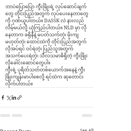
ဘာပဲပြောပြော ကွီးဖြိုးရဲ့ လုပ်ဆောင်ချက်
တွေ တိုင်းပြည်အတွက် လုပ်ပေးနေတာတွေ
ကို ဂုဏ်ယူပါတယ်။ DASSK လဲ နားလည်
လိမ့်မယ်လို့ ယုံကြည်ပါတယ်။ NLD မှာ လို
နေတာက ခရိုနီနဲ့ မပတ်သက်တဲ့၊ မိုးကျ
မဟုတ်တဲ့၊ ထောင်ထဲကို တိုင်းပြည်အတွက်
လိုအပ်ရင် ဝင်ရဲတဲ့၊ ပြည်သူအတွက်
အသက်ပေးရဲတဲ့၊ သီလသမာဓိရှိတဲ့ ကွီးဖြိုး
လိုခေါင်းဆောင်တွေပါ။
ကွီးရဲ့ ပုရိတ်သတ်တစ်ယောက်အနေနဲ့ ကွီး
ဖြိုးကျန်းမာပါစေလို့ ရင်ထဲက ဆုတောင်း
လိုက်ပါတယ်။
See All