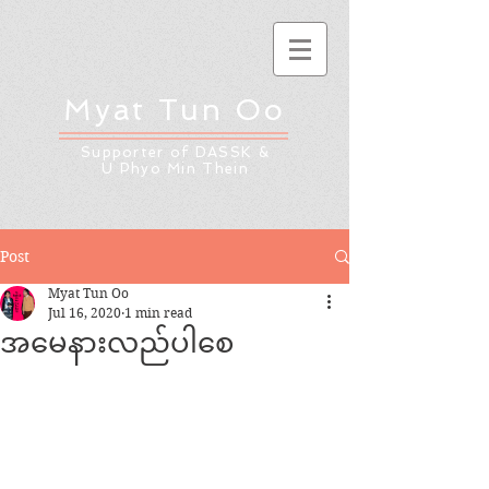
Myat Tun Oo
Supporter of DASSK &
U Phyo Min Thein
Post
Myat Tun Oo
Jul 16, 2020
1 min read
အမေနားလည်ပါစေ