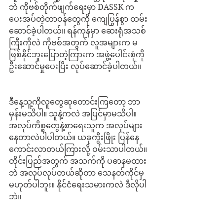
ဘဲ ကိုဗစ်တိုက်ဖျက်ရေးမှာ DASSK က 
ပေးအပ်တဲ့တာဝန်တွေကို ကျေပြွန်စွာ ထမ်း
ဆောင်ခဲ့ပါတယ်။ ရန်ကုန်မှာ ဆေးရုံအသစ်
ကြီးကိုလဲ ကိုဗစ်အတွက် လူအများက မ
ဖြစ်နိုင်ဘူးပြောတဲ့ကြားက အဖွဲ့ပေါင်းစုံကို 
ဦးဆောင်မှုပေးပြီး လုပ်ဆောင်ခဲ့ပါတယ်။
ဒီနေ့သူ့ကိုလူတွေဆုတောင်းကြတော့ ဘာ
မှန်းမသိပါ။ သူနဲ့ကလဲ အပြင်မှာမသိပါ။ 
အလုပ်ကိစ္စတွေနဲ့စာရေးသူက အလုပ်များ
နေတာလဲပါပါတယ်။ ယခုကွီးဖြိုး ပြန်နေ
ကောင်းလာတယ်ကြားလို့ ဝမ်းသာပါတယ်။ 
တိုင်းပြည်အတွက် အသက်ကို ပဓာနမထား
ဘဲ အလုပ်လုပ်တယ်ဆိုတာ သေနတ်ကိုင်မှ
မဟုတ်ပါဘူး။ နိုင်ငံရေးသမားကလဲ ဒီလိုပါ
ဘဲ။