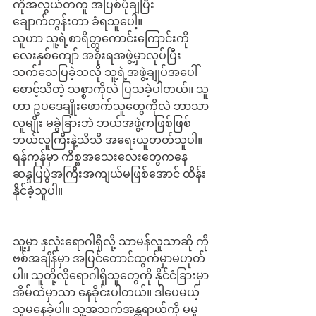
ကိုအလွယ်တကူ အပြစ်ပုံချပြီး 
ချောက်တွန်းတာ ခံရသူပေါ့။
သူဟာ သူ့ရဲ့စာရိတ္တကောင်းကြောင်းကို 
လေးနှစ်ကျော် အစိုးရအဖွဲ့မှာလုပ်ပြီး 
သက်သေပြခဲ့သလို သူ့ရဲ့အဖွဲ့ချုပ်အပေါ်
စောင့်သိတဲ့ သစ္စာကိုလဲ ပြသခဲ့ပါတယ်။ သူ
ဟာ ဥပဒေချိုးဖောက်သူတွေကိုလဲ ဘာသာ
လူမျိုး မခွဲခြားဘဲ ဘယ်အဖွဲ့ကဖြစ်ဖြစ် 
ဘယ်လူကြီးနဲ့သိသိ အရေးယူတတ်သူပါ။ 
ရန်ကုန်မှာ ကိစ္စအသေးလေးတွေကနေ 
ဆန္ဒပြပွဲအကြီးအကျယ်မဖြစ်အောင် ထိန်း
နိုင်ခဲ့သူပါ။
သူ့မှာ နှလုံးရောဂါရှိလို့ သာမန်လူသာဆို ကို
ဗစ်အချိန်မှာ အပြင်တောင်ထွက်မှာမဟုတ်
ပါ။ သူတို့လိုရောဂါရှိသူတွေကို နိုင်ငံခြားမှာ 
အိမ်ထဲမှာသာ နေခိုင်းပါတယ်။ ဒါပေမယ့် 
သူမနေခဲ့ပါ။ သူ့အသက်အန္တရာယ်ကို မမှု