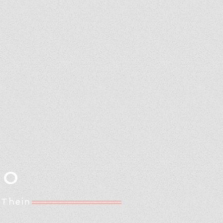
Oo
 Thein