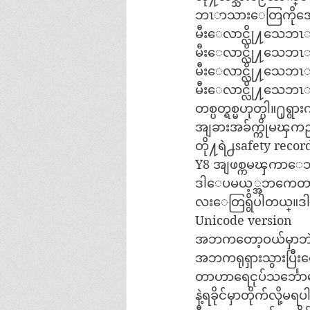
ဘၤာသားေတြကိုအေမ
မီးေလာင္လို႔သေဘၤ
မီးေလာင္လို႔သေဘ
မီးေလာင္လို႔သေဘၤာ
မီးေလာင္လို႔သေ
တစ္ပတ္ရစ္မဟုတ္ပါ။႐
အျခားအခ်က္ကိုမၾကည့
တို႔ရဲ႕safety reco
Y8 အျဖစ္ကမၾကာေသးပ
ဒါေပမယ့္အဘကေတာ့ဘယ
လးေတြရွိပါတယ္။ဒါ
Unicode version 
အဘကတော့ဝယ်မှာဘ
အဘကရုရှားသွားပြီးရေငု
တာဟာရေငုပ်သင်္ဘောမ
နဲ့ရခိုင်မှာတိုက်လို