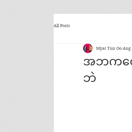
All Posts
Myat Tun Oo
Aug 
အဘကတော
ဘဲ