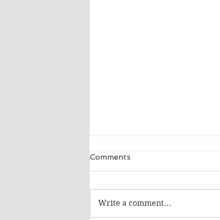
Comments
Write a comment...