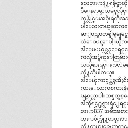
သေဘၤာနဲ႔ရခိုင္မွာတ
ဒီေနရာမွာယခင္ကလိ
ကုန္တိုင္းအစိုးရကို
ပါေသးတယ္။တကယ္ကေတာ
မာျပည္မွာတစ္ခါမွမ
လဲေဝဖန္ေပါ့။ဟိုက
ဒါေပမယ့္ယခုေရငုပ္သ
ကလိုအပ္ခ်က္ေတြမ်ာ
သလိုစားရင္းကလဲမစစ
လို႔ဆိုပါတယ္။ 
ဒါေၾကာင့္ယခုအိႏၵိယ
ကားေလာကစကားနဲ႔ေျပာရ
ပန္ဝယ္တာပါ။တစ္ပတ္ရစ္
ဒါဆိုရင္႐ုရွားရဲ႕ေရ
ဘၤာB37 အမ်ိဳးအစား
ဘၤာပ်က္လို႔တပ္သား
လို႔တပ္သား၉ေယာက္ေသ