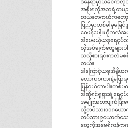
ဒီနေရာမှာယခင်ကလိုင်
အစိုးရကိုအဘရဲ့တပည
တယ်။တကယ်ကတော့စက်ရ
ပြည်မှာတစ်ခါမှမမြင
ဝေဖန်ပေါ့။ဟိုကလဲအ
ဒါပေမယ့်ယခုရေငုပ်သင
လိုအပ်ချက်တွေများ
သလိုစားရင်းကလဲမစစ်နိ
တယ်။ 
ဒါကြောင့်ယခုအိန္ဒိယက
လောကစကားနဲ့ပြောရရင
ပြန်ဝယ်တာပါ။တစ်ပတ
ဒါဆိုရင်ရုရှားရဲ့ရေင
အမျိုးအစားပျက်ပြီ
လို့တပ်သား၁၁၈ယောက်
တပ်သား၉ယောက်သေခဲ့ပါ
တွေကိုအမေရိကန်ကကယ