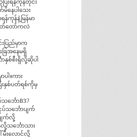
းရန်ကုန်တိုင်း
တ်မိနေပါသေး
ုန်နဲ့မြန်မာ
လွှတ်တော်ကလဲ
င်းပြည်မှာက
ခြေအနေမရှိ
်စီးရှိလို့ဆိုပါ
်မှာပါ။ကား
နှစ်ပတ်ရစ်ကိုမှ
ပ်သင်္ဘောB37 
ပ်သင်္ဘောပျက်
က်လို့
လို့သင်္ဘောသား
ီးလောင်လို့