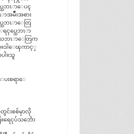
ပ္သေဘၤာေပၚ
ာအမ်ိဳးအစား
ပ္သေဘၤာေတြ
ေရငုပ္သေဘၤာ
းကသေဘၤာေတြက
ါတယ္။ဒါေၾကာင့္
ာပါ။သူ
တြ၊ေပးစရာေ
တွင်းစစ်မှာလို
။ရေငုပ်သင်္ဘော