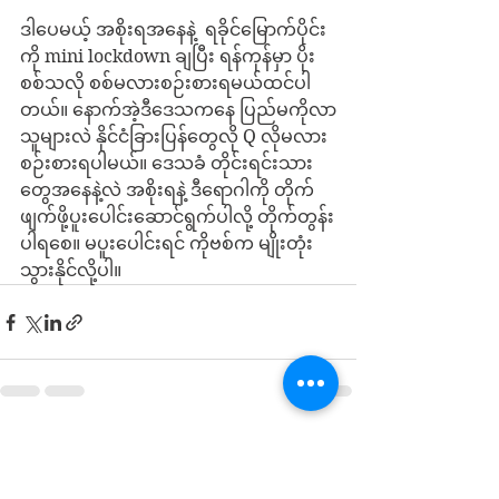
ဒါပေမယ့် အစိုးရအနေနဲ့  ရခိုင်မြောက်ပိုင်း
ကို mini lockdown ချပြီး ရန်ကုန်မှာ ပိုး
စစ်သလို စစ်မလားစဉ်းစားရမယ်ထင်ပါ
တယ်။ နောက်အဲ့ဒီဒေသကနေ ပြည်မကိုလာ
သူများလဲ နိုင်ငံခြားပြန်တွေလို Q လိုမလား 
စဉ်းစားရပါမယ်။ ဒေသခံ တိုင်းရင်းသား
တွေအနေနဲ့လဲ အစိုးရနဲ့ ဒီရောဂါကို တိုက်
ဖျက်ဖို့ပူးပေါင်းဆောင်ရွက်ပါလို့ တိုက်တွန်း
ပါရစေ။ မပူးပေါင်းရင် ကိုဗစ်က မျိုးတုံး
သွားနိုင်လို့ပါ။
See All
Recent Posts