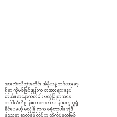
အားလုံးသိတဲ့အတိုင်း အိန္ဒိယနဲ့ ဘင်္ဂလားဒေ့
ရှ်မှာ ကိုဗစ်ဖြစ်နှုန်းက တအားများနေပါ
တယ်။ အနောက်တံခါး မလုံခြုံရာကနေ 
ဘင်္ဂါလီကိစ္စဖြစ်လာတာလဲ အမြင်မတူသူရှိ
နိုင်ပေမယ့် မလုံခြုံရာက စခဲ့တာပါ။ အဲ့ဒီ
ဒေသမှာ ဓာတ်ခဲနဲ့ တပ်က တိုက်ပွဲတွေဖြစ်