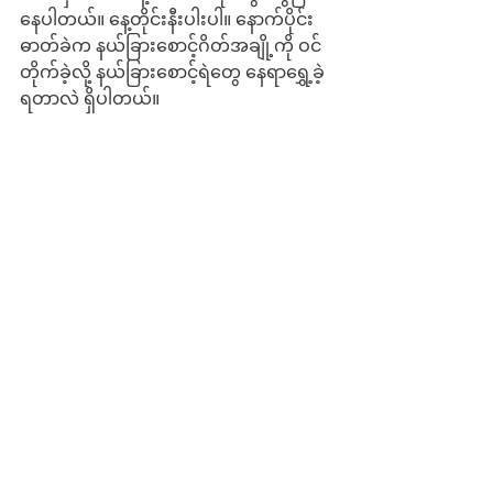
နေပါတယ်။ နေ့တိုင်းနီးပါးပါ။ နောက်ပိုင်း 
ဓာတ်ခဲက နယ်ခြားစောင့်ဂိတ်အချို့ကို ဝင်
တိုက်ခဲ့လို့ နယ်ခြားစောင့်ရဲတွေ နေရာရွှေ့ခဲ့
ရတာလဲ ရှိပါတယ်။