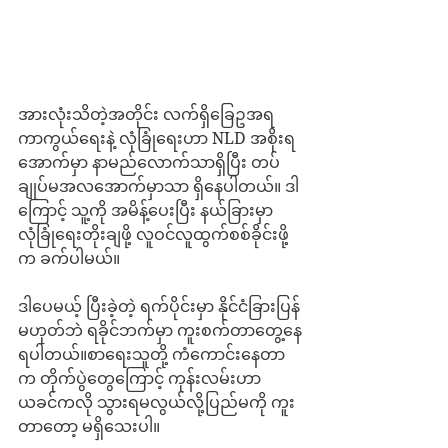
အားလုံးသိတဲ့အတိုင်း လက်ရှိခြေဥအရ 
ကာကွယ်ရေးနဲ့ လုံခြုံရေးဟာ NLD အစိုးရ
အောက်မှာ နာမည်လောက်သာရှိပြီး တပ်
ချုပ်မအလအောက်မှာသာ ရှိနေပါတယ်။ ဒါ
ကြောင့် သူ့ကို အမိန့်ပေးပြီး နယ်ခြားမှာ 
လုံခြုံရေးတိုးချဖို့ လူဝင်လူထွက်စစ်ခိုင်းဖို့
က ခက်ပါမယ်။
ဒါပေမယ့် ပြီးခဲ့တဲ့ ရက်ပိုင်းမှာ နိုင်ငံခြားပြန်
မဟုတ်ဘဲ ရခိုင်ဘက်မှာ ကူးစက်တာတွေ့နေ
ရပါတယ်။စာရေးသူတို့ ကံကောင်းနေတာ
က တိုက်ပွဲတွေကြောင့် ကုန်းလမ်းဟာ 
ယခင်ကလို သွားရမလွယ်လို့ပြည်မကို ကူး
တာတော့ မရှိသေးပါ။