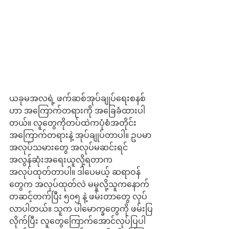
ယခုမအလရဲ့ ဖက်ဆစ်အုပ်ချုပ်ရေးစနစ်
ဟာ အကြောက်တရားကို အခြေခံထားပါ
တယ်။ လူတွေကိုတပ်ထဲကပုံစံအတိုင်း 
အကြောက်တရားနဲ့ အုပ်ချုပ်တာပါ။ ဥပမာ 
အလုပ်သမားတွေ အလုပ်မဆင်းရင်
အလွန်ဆုံးအရေးယူလို့ရတာက 
အလုပ်ထုတ်တာပါ။ ဒါပေမယ့် ဆရာဝန်
တွေက အလုပ်ထုတ်လဲ မမှုလို့သူကနောက်
တဆင့်တက်ပြီး ၅၀၅ နဲ့ ဖမ်းတာတွေ လုပ်
လာပါတယ်။ သူက ပါမောက္ခတွေကို ဖမ်းပြ
လိုက်ပြီး လူတွေကြောက်အောင်လုပ်ပြပါ