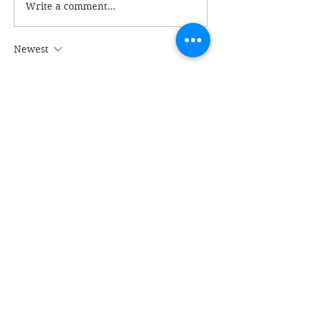
Write a comment...
မအလတပ်ထဲက 
ဘာလို့ စျေးပေါ
Newest
Mr.Myo Min Hlaing
Apr 29, 2021
ခလေးတွေကိုကျောင်းထားဖို့အစီအ စဥ်မရှိပါ
ဘူး။
 ခေတ်ကာလအရဘယ်ဘာသာရပ်တွေကိုဦးစား
ပေးသင်ကြားရမယ်ဆိုတာမိဘများစဥ်းစားရမှာ
အဓိကပါ။ 
အစိုးရကျောင်းတွေရဲ့ကွာလတီဟာအရင်လို
မဟုတ်တော့ပါဘူး ။
နိုင်ငံတကာသင်ရိုးတွေကိုလေ့လာ  ကြည့်ရင်သိ
နိုင်ပါတယ်။ 