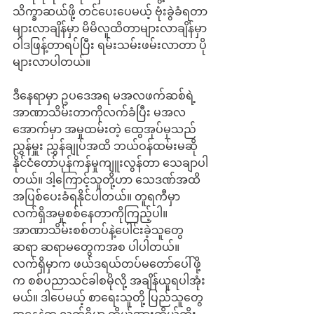
သိက္ခာဆယ်ဖို့ တင်ပေးပေမယ့် ဗုံးခွဲခံရတာ 
များလာချိန်မှာ မိမိလူထိတာများလာချိန်မှာ 
ဝါဒဖြန့်တာရပ်ပြီး ရမ်းသမ်းဖမ်းလာတာ ပို
များလာပါတယ်။
ဒီနေရာမှာ ဥပဒေအရ မအလဖက်ဆစ်ရဲ့ 
အာဏာသိမ်းတာကိုလက်ခံပြီး မအလ
အောက်မှာ အမှုထမ်းတဲ့ ထွေအုပ်မှသည် 
ညွှန်မှူး ညွှန်ချုပ်အထိ ဘယ်ဝန်ထမ်းမဆို 
နိုင်ငံတော်ပုန်ကန်မှုကျူးလွန်တာ သေချာပါ
တယ်။ ဒါ့ကြောင့်သူတို့ဟာ သေဒဏ်အထိ 
အပြစ်ပေးခံရနိုင်ပါတယ်။ တူရကီမှာ 
လက်ရှိအမှုစစ်နေတာကိုကြည့်ပါ။ 
အာဏာသိမ်းစစ်တပ်နဲ့ပေါင်းခဲ့သူတွေ 
ဆရာ ဆရာမတွေကအစ ပါပါတယ်။ 
လက်ရှိမှာက ဖယ်ဒရယ်တပ်မတော်ပေါ်ဖို့
က စစ်ပညာသင်ခါစမိုလို့ အချိန်ယူရပါအုံး
မယ်။ ဒါပေမယ့် စာရေးသူတို့ ပြည်သူတွေ