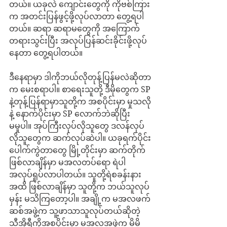
တယ်။ ယခုလဲ ကျောင်းတွေကို ကိုဗစ်ကြား
က အတင်းပြန်ဖွင့်ဖို့လုပ်လာတာ တွေ့ရပါ
တယ်။ ဆရာ ဆရာမတွေကို အကြောက်
တရားသွင်းပြီး အလုပ်ပြန်ဆင်းခိုင်းဖို့လုပ်
နေတာ တွေ့ရပါတယ်။
ဒီနေရာမှာ ဒါကိုဘယ်လိုတုန့်ပြန်မလဲဆိုတာ
က မေးစရာပါ။ စာ​ရေးသူတို့ ဒီမိုတွေက SP 
နဲ့တုန့်ပြန်ရာမှာသူတို့က အစပိုင်းမှာ မှုသလို
နဲ့ နောက်ပိုင်းမှာ SP လောက်ဘဲဆိုပြီး 
မမှုပါ။ အုပ်ကြီးလုပ်လိုသူတွေ ဒလန်လုပ်
လိုသူတွေက ဆက်လုပ်ဆဲပါ။ ယခုရက်ပိုင်း 
ပေါက်ကွဲတာတွေ မြို့တိုင်းမှာ ဆက်တိုက်
ဖြစ်လာချိန်မှာ မအလတပ်ရော ရဲပါ 
အလုပ်ရှုပ်လာပါတယ်။ သူတို့ရဲစခန်းနား
အထိ ဖြစ်လာချိန်မှာ သူတို့က ဘယ်သူလုပ်
မှန်း မသိကြတော့ပါ။ အချို့က မအလဖက်
ဆစ်အဖွဲ့က သူ့ဖာသာသူလုပ်တယ်ဆိုတဲ့ 
သီအိုရီကိုအစပိုင်းမှာ မအလအဖွဲ့က မိမိ