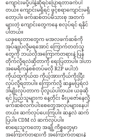
ကျောင်းမပို့ပါနဲ့ဆိုရင်ပြောရတာခက်ပါ
တယ်။ ကျောင်းမရှိရင် ဖွင့်စရာကျောင်းမရှိ
တော့ပါ။ ဖက်ဆစ်တပ်မိသားစု အတက်
များတဲ့ ကျောင်းတွေကနေ စလုပ်ရင် ရနိုင်
ပါတယ်။
ယခုရေးတာတွေက မအလဖက်ဆစ်ကို 
အုပ်ချုပ်လို့မရအောင် ကြောက်တတ်သူ
တွေကို ဘယ်လိုအကြောက်တရားနဲ့ ပြန်
တိုက်လို့ရလဲဆိုတာကို ရေးပြတာပါ။ ဒါဟာ 
အမေရိကန်စစ်တပ်မလို R2P မပါဘဲ 
ကိုယ်ထူကိုယ်ထ ကိုယ့်အားကိုယ်ကိုးပြီး 
လုပ်လို့ရတာပါ။ ကြောက်လို့ ဆန္ဒမပြရဲလဲ 
ဒါမျိုးလုပ်တာက ပိုလွယ်ပါတယ်။ ယခုဆို
ရင် ပြည်သူများက နေ့တိုင်း မီးပူဇော်နေလို့ 
ဖက်ဆစ်လက်ပါးစေတွေအလုပ်များနေပါ
တယ်။ ဆက်လုပ်ပေးကြပါ။ ဆန္ဒလဲ ဆက်
ပြပါ။ CDM လဲ ဆက်လုပ်ပါ။
စာရေးသူကတော့ အချို့ကိစ္စတွေမှာ 
အကြောက်တရားကို အကြောက်တရားနဲ့ 