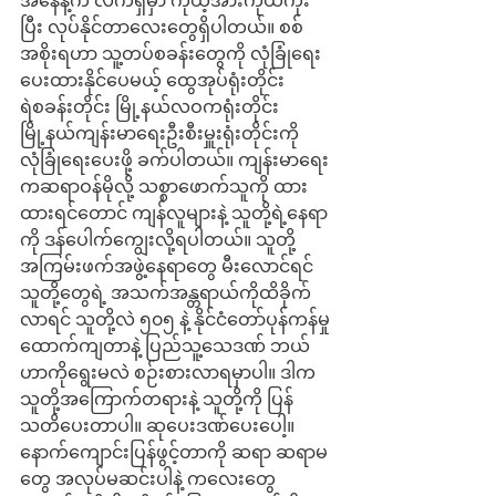
အနေနဲ့က လက်ရှိမှာ ကိုယ့်အားကိုယ်ကိုး
ပြီး လုပ်နိုင်တာလေးတွေရှိပါတယ်။ စစ်
အစိုးရဟာ သူ့တပ်စခန်းတွေကို လုံခြုံရေး
ပေးထားနိုင်ပေမယ့် ထွေအုပ်ရုံးတိုင်း 
ရဲစခန်းတိုင်း မြို့နယ်လဝကရုံးတိုင်း 
မြို့နယ်ကျန်းမာရေးဦးစီးမှူးရုံးတိုင်းကို 
လုံခြုံရေးပေးဖို့ ခက်ပါတယ်။ ကျန်းမာရေး
ကဆရာဝန်မိုလို့ သစ္စာဖောက်သူကို ထား
ထားရင်တောင် ကျန်လူများနဲ့ သူတို့ရဲ့နေရာ
ကို ဒန်ပေါက်ကျွေးလို့ရပါတယ်။ သူတို့
အကြမ်းဖက်အဖွဲ့နေရာတွေ မီးလောင်ရင် 
သူတို့တွေရဲ့ အသက်အန္တရာယ်ကိုထိခိုက်
လာရင် သူတို့လဲ ၅၀၅ နဲ့ နိုင်ငံတော်ပုန်ကန်မှု 
ထောက်ကျတာနဲ့ ပြည်သူ့သေဒဏ် ဘယ်
ဟာကိုရွေးမလဲ စဉ်းစားလာရမှာပါ။ ဒါက 
သူတို့အကြောက်တရားနဲ့ သူတို့ကို ပြန်
သတိပေးတာပါ။ ဆုပေးဒဏ်ပေးပေါ့။
နောက်ကျောင်းပြန်ဖွင့်တာကို ဆရာ ဆရာမ
တွေ အလုပ်မဆင်းပါနဲ့ ကလေးတွေ