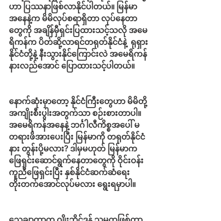
ဟာ ပြဿနာဖြစ်လာနိုင်ပါတယ်။ မြန်မာ
အနေနဲ့က မိမိလုပ်စရာရှိတာ လုပ်နေတာ
တွေကို အချိန်မှီရှင်းပြထားသင့်သလို အမေ
ရိကန်က ပိတ်ဆို့လာရင်တရုတ်နိုင်ငံနဲ့
ရုရှား
နိုင်ငံတို့နဲ့ နီးသွားနိုင်ကြောင်းလဲ အမေရိကန်
နားလည်အောင် ပြောထားသင့်ပါတယ်။
နောက်ဆုံးမှာတော့ နိုင်ငံကြီးတွေဟာ မိမိတို့
အကျိုးစီးပွါးအတွက်သာ စဉ်းစားတာပါ။ 
အမေရိကန်အနေနဲ့ ဘင်္ဂါလီကိစ္စအပေါ် မ
တရားဖိအားပေးပြီး မြန်မာကို တရုတ်နိုင်ငံ
နား တွန်းပို့မလား? ဒါမှမဟုတ် မြန်မာက 
ဖြေရှင်းဆောင်ရွက်နေတာတွေကို ဝိုင်းဝန်း
ကူညီဖြေရှင်းပြီး နှစ်နိုင်ငံဆက်ဆံရေး
တိုးတက်အောင်လုပ်မလား ရွေးရမှာပါ။
သေချာတာက ဂျိုးဘိုင်ဒန် သမ္မတဖြစ်တာ