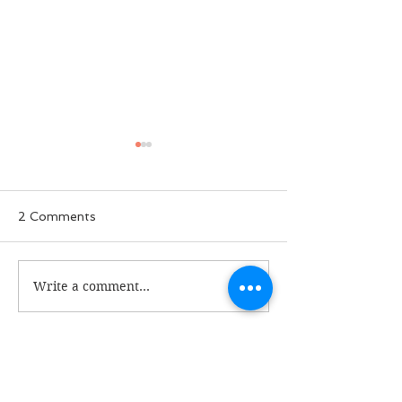
2 Comments
ခွေးစကား မှတ်တမ်း
Write a comment...
မအလတပ်ထဲက 
ဘာလို့ စျေးပေါ
Newest
Myint Soe Oo
Nov 15, 2020