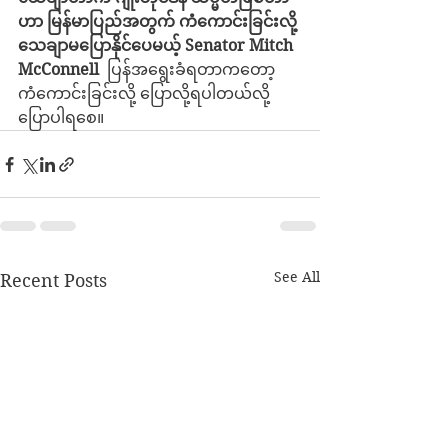
ဟာ မြန်မာပြည်အတွက် ကံကောင်းခြင်းလို့ 
သေချာမပြောနိုင်ပေမယ့် Senator Mitch 
McConnell
  ပြန်အရွေးခံရတာကတော့ 
ကံကောင်းခြင်းလို့ ပြောလို့ရပါတယ်လို့ 
ပြောပါရစေ။
See All
Recent Posts