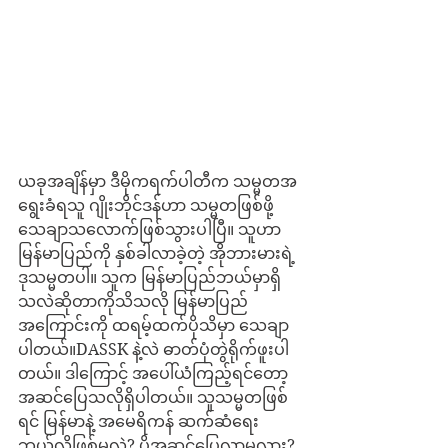
ယခုအချိန်မှာ ဒီမိုကရက်ပါတီက သမ္မတအ
ရွေးခံရသူ ဂျိုးဘိုင်ဒန်ဟာ သမ္မတဖြစ်ဖို့ 
သေချာသလောက်ဖြစ်သွားပါပြီ။ သူဟာ 
မြန်မာပြည်ကို နှစ်ခါလာခဲ့တဲ့ အိုဘားမားရဲ့ 
ဒုသမ္မတပါ။ သူက မြန်မာပြည်ဘယ်မှာရှိ
သလဲဆိုတာကိုသိသလို မြန်မာပြည်
အကြောင်းကို ထရမ့်ထက်ပိုသိမှာ သေချာ
ပါတယ်။DASSK နဲ့လဲ ဓာတ်ပုံတွဲရိုက်ဖူးပါ
တယ်။ ဒါကြောင့် အပေါ်ယံကြည့်ရင်တော့ 
အဆင်ပြေသလိုရှိပါတယ်။ သူသမ္မတဖြစ်
ရင် မြန်မာနဲ့ အမေရိကန် ဆက်ဆံရေး
ဘယ်လိုဖြစ်မလဲ? ပိုအဆင်ပြေလာမလား?