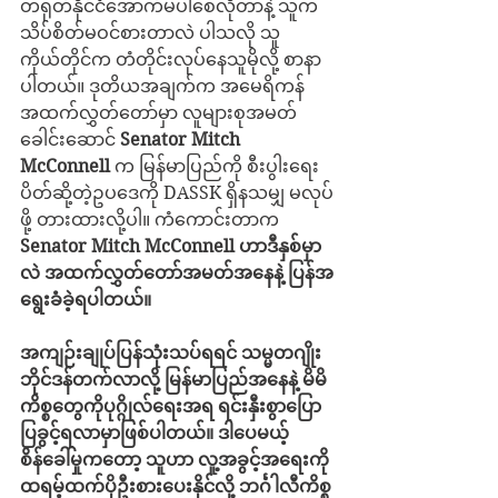
တရုတ်နိုင်ငံအောက်မပါစေလိုတာနဲ့ သူက 
သိပ်စိတ်မဝင်စားတာလဲ ပါသလို သူ
ကိုယ်တိုင်က တံတိုင်းလုပ်နေသူမိုလို့ စာနာ
ပါတယ်။ ဒုတိယအချက်က အမေရိကန်
အထက်လွှတ်တော်မှာ လူများစုအမတ်
ခေါင်းဆောင် 
Senator Mitch 
McConnell
 က မြန်မာပြည်ကို စီးပွါးရေး
ပိတ်ဆို့တဲ့ဥပဒေကို DASSK ရှိနသမျှ မလုပ်
ဖို့ တားထားလို့ပါ။ ကံကောင်းတာက 
Senator Mitch McConnell ဟာဒီနှစ်မှာ
လဲ အထက်လွှတ်တော်အမတ်အနေနဲ့ ပြန်အ
ရွေးခံခဲ့ရပါတယ်။
အကျဉ်းချုပ်ပြန်သုံးသပ်ရရင် သမ္မတဂျိုး
ဘိုင်ဒန်တက်လာလို့ မြန်မာပြည်အနေနဲ့ မိမိ
ကိစ္စတွေကိုပုဂ္ဂိုလ်ရေးအရ ရင်းနှီးစွာပြော
ပြခွင့်ရလာမှာဖြစ်ပါတယ်။ ဒါပေမယ့် 
စိန်ခေါ်မှုကတော့ သူဟာ လူ့အခွင့်အရေးကို 
ထရမ့်ထက်ပိုဦးစားပေးနိုင်လို့ ဘင်္ဂါလီကိစ္စ