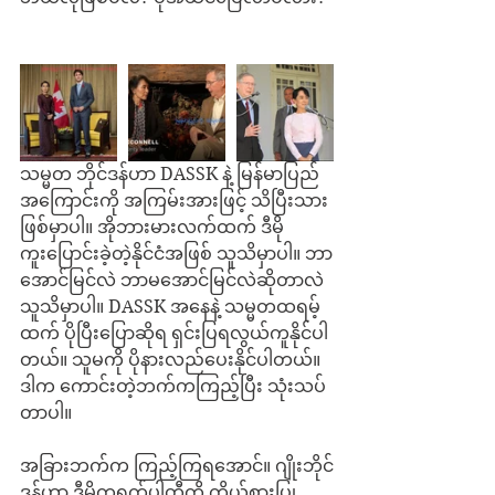
သမ္မတ ဘိုင်ဒန်ဟာ DASSK နဲ့ မြန်မာပြည်
အကြောင်းကို အကြမ်းအားဖြင့် သိပြီးသား
ဖြစ်မှာပါ။ အိုဘားမားလက်ထက် ဒီမို
ကူးပြောင်းခဲ့တဲ့နိုင်ငံအဖြစ် သူသိမှာပါ။ ဘာ
အောင်မြင်လဲ ဘာမအောင်မြင်လဲဆိုတာလဲ 
သူသိမှာပါ။ DASSK အနေနဲ့ သမ္မတထရမ့်
ထက် ပိုပြီးပြောဆိုရ ရှင်းပြရလွယ်ကူနိုင်ပါ
တယ်။ သူမကို ပိုနားလည်ပေးနိုင်ပါတယ်။ 
ဒါက ကောင်းတဲ့ဘက်ကကြည့်ပြီး သုံးသပ်
တာပါ။
အခြားဘက်က ကြည့်ကြရအောင်။ ဂျိုးဘိုင်
ဒန်ဟာ ဒီမိုကရက်ပါတီကို ကိုယ်စားပြု