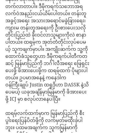
တက်လာတာပါ။ ဒီမိုကရက်သဘောအရ 
လက်ဝဲအနည်းငယ်ယိမ်းပါတယ်။ တန်းတူ
အခွင့်အရေး အသားအရောင်မခွဲခြားရေး၊ 
ကျားမ တန်းတူအရေးကို ဦးစားပေးသလို 
တိုင်းပြည်ထဲ ခိုးဝင်လာသူများကိုလဲ စာနာ
ပါတယ်။ ထရမ့်က အုတ်တံတိုင်းလုပ်ပေမ
ယ့် သူကဖျက်မှာပါ။ အကျိုးဆက်က သူ့ကို 
ထောက်ခံသူတွေဟာ ဒီမိုကရက်ပါတီကတ
ဆင့် မြန်မာပြည်ကို ဘင်္ဂါလီအရေး ဖြေရှင်း
ပေးဖို့ ဖိအားပေးဖို့က ထရမ့်ထက် ပိုများပါ
တယ်။ ဥပမာအနေနဲ့ ကနေဒါက 
ဝန်ကြီးချုပ် Justin ထရူဒိုဟာ DASSK နဲ့သိ
ပေမယ့် ယခုအချိန်မှာမြန်မာကို ဖိအားပေး
ဖို့ ICJ မှာ စလုပ်လာနေပါပြီ။
ထရမ့်လက်ထက်မှာက မြန်မာပြည်ကို စီး
ပွါးရေးပြန်ပိတ်ဖို့ကို လက်မှတ်မထိုးခဲ့ပါ
ဘူး။ ပထမအချက်က သူကမြန်မာကို 