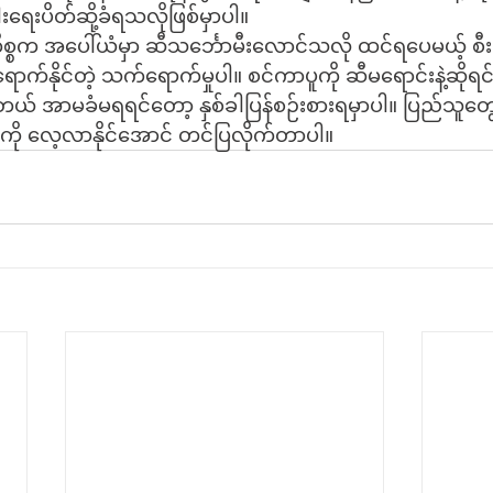
းရေးပိတ်ဆို့ခံရသလိုဖြစ်မှာပါ။
ိစ္စက အပေါ်ယံမှာ ဆီသင်္ဘောမီးလောင်သလို ထင်ရပေမယ့် စီးပ
်နိုင်တဲ့ သက်ရောက်မှုပါ။ စင်ကာပူကို ဆီမရောင်းနဲ့ဆိုရင် ခိ
င်တယ် အာမခံမရရင်တော့ နှစ်ခါပြန်စဉ်းစားရမှာပါ။ ပြည်သူတွ
ု လေ့လာနိုင်အောင် တင်ပြလိုက်တာပါ။