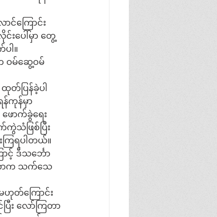
ောင်ကြောင်း
င်းပေါ်မှာ တွေ့
က်ပါ။
ဝမ်ဆွေ့ဝမ်
ထုတ်ပြန်ခဲ့ပါ
ကုန်မှာ 
 ဖောက်ခွဲရေး
ကွဲသံဖြစ်ပြီး
ြားကြရပါတယ်။ 
ာင့် ဒီသင်္ဘော
ာင်တာက သက်သေ
ာမဟုတ်ကြောင်း 
်ပြီး လော်ကြတာ