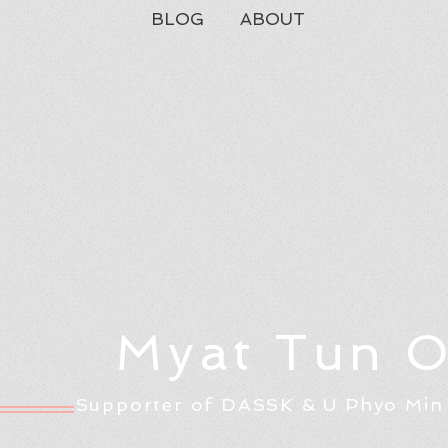
BLOG
ABOUT
Myat Tun 
Supporter of DASSK & U Phyo Min