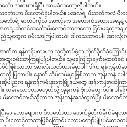
င်္ဘော အစားစားရှိပြီး အာမခံကတော့လိုပါတယ်။
င်္ဘောဟာ မီးလောင်ခဲ့ပါတယ်။ မအလရဲ့ မီးသတ်ကလဲ မီးလ
်သင်္ဘောရဲ့ ဓာတ်ပုံကိုလဲ အားလုံးက အထောက်အထားအနေနဲ့ လို
့် မအလရဲ့ ဆီတင်သင်္ဘောမီးလောင်တာကတော့ ငြင်းမရတဲ့အချ
ပြည်သူတွေက ဝမ်းသာကြပါတယ်။ ဒါကသဘာဝပါ။ အားလုံးက 
ောက်က ရန်ကုန်ပကဖ က သူတို့တပ်ဖွဲ့က တိုက်ခိုက်ခဲ့ကြောင်း 
ထူးဝမ်းသာကြရပြန်ပါတယ်။ သူမကြေငြာချက်မထုတ်ခင် ရန်
ိပ်စိပ်ဖြစ်လာတာ အားလုံးသတိထားမိမှာပါ။ ဒါက ရန်ကုန်ထဲမှာ
ာကို ပြတာပါ။ နောက် ဆိပ်ကမ်းမှာဖြစ်တာက အုန်းကနဲ ပေါက်
အဆိုပါညက ရန်ကုန်ကမ်းနားကမြို့နယ်တွေ အုန်းကနဲအသံက
့်ပါ။ ယမ်းလောင်တာမဟုတ်လို့ အုန်းကနဲ ဗုံးသံမထွက်ပါ။ ဒါကြေ
ီးမှ မီးလောင်တယ်ဆိုတာက အုန်းကနဲအသံထွက်ပြီး မီးလေ
ြီးမှာ ဘောမများက ဒီသင်္ဘောဟာ ဖောက်ခွဲတိုက်ခိုက်ခံရတ
မီးလောင်တာသာဖြစ်ကြောင်း ဘောမကျော်မျိုးမင်းကစတင