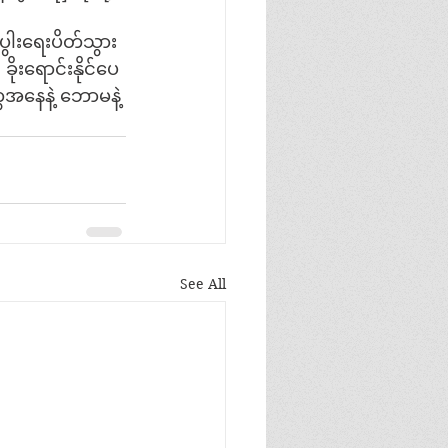
ွါးရေးပိတ်သွား
ုးရောင်းနိုင်ပေ
ေအနေနဲ့ ဘောမနဲ့ 
See All