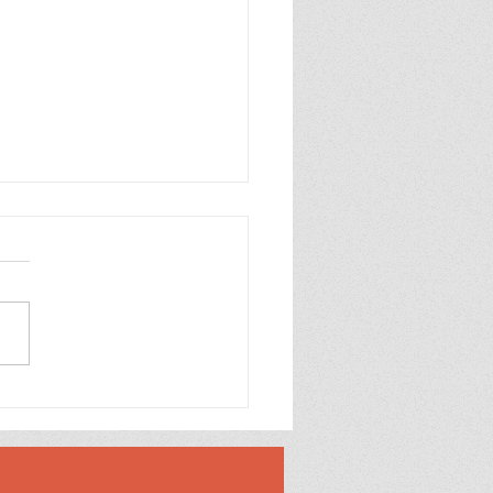
တပ်ထဲက ကြက်က ဘာ
 စျေးပေါနေတာလဲ?