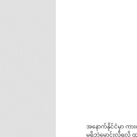
အနောက်နိုင်ငံမှာ ကား
မရှိဘဲမောင်းလို့ရလို