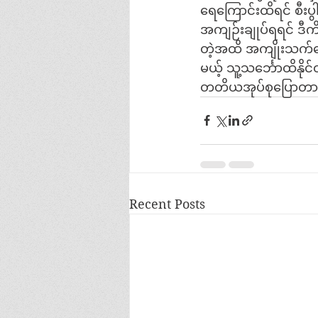
ရေကြောင်းထိရင် စီးပွါ
အကျဉ်းချုပ်ရရင် ဒီက
တဲ့အထိ အကျိုးသက်ရောက
မယ့် သူ့သင်္ဘောထိနို
တတိယအုပ်စုပြောတာကိ
Recent Posts