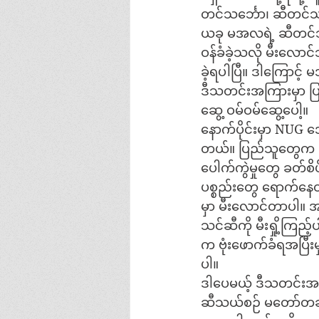
တင်သင်္ဘော၊ ဆီတင်သ
ယခု မအလရဲ့ ဆီတင်သ
ဝန်ခံခဲ့သလို မီးလောင
ခဲ့ရပါပြီ။ ဒါကြောင
ဒီသတင်းအကြားမှာ 
ဆွေ့ ဝမ်ဝမ်ဆွေ့ပေါ့။
နောက်ပိုင်းမှာ NUG အ
တယ်။ ပြည်သူတွေက အ
ပေါက်ကွဲမှုတွေ ခတ်စ
ပစ္စည်းတွေ ရောက်နေတ
မှာ မီးလောင်တာပါ။ 
သင်ဆီကို မီးရှို့ကြည
က ဗုံးဖောက်ခံရအပြ
ပါ။
ဒါပေမယ့် ဒီသတင်းအပ
ဆီသယ်စဉ် မတော်တဆ 