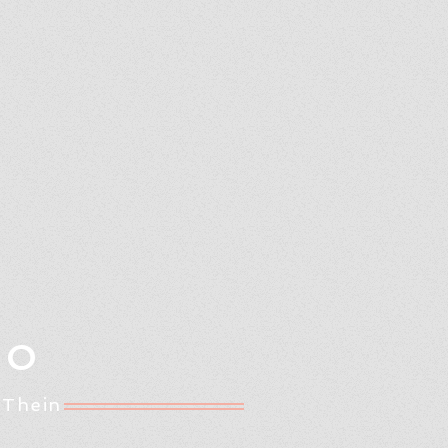
Oo
 Thein