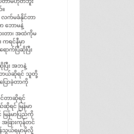
ပ်တာမဟုတ်ဘူး 
်။
 လက်မခံနိုင်တာ
က ဘောမနဲ့ 
ထားတာ၊ အထဲကိုမ
။ ကရင်နီမှာ 
က်ပြီဆိုပြီး 
ပြီး အဘနဲ့
ယ်ဆိုရင် သူတို့
ြောခဲ့တာကို 
်တာဆိုရင် 
ဆိုရင် မြန်မာ
 မြန်မာပြည်ကို
 အခြားကုန်တင်
ွယ်ရမှာမိုလို့ 