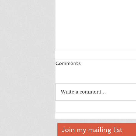
Comments
Write a comment...
အမေစုလွတ်ဖို့ ပေးသော ဖိအား
က ဘာလဲ?
Join my mailing list