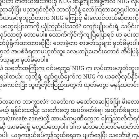
တူပါဘဲ တတိယအင်အားစု NUG ဆန့်ကျင်အဖွဲ့ကလဲ NUG လု
ာဆိုပြီး ပညာရှင်လိုလို ဘာလိုလိုနဲ့ လော်ကြတာတွေ့ရပါတယ
 တတိယအုပ်စုတူညီတာက NUG ကြောင့် မီးလောင်တယ်ဆိုတာကို
မတွေပြောတာကို ယုံကြည်ပါသလဲ? ကျော်မျိုးမင်းရဲ့ သမိုင်း
ုပ်လာတဲ့ ဘောမပါ။ လောက်ကိုင်ကိုကျပြီပြောရင် ဟ ပေး
ာတ်ပုံရိုက်ထားတာဆိုပြီး ဘောခဲ့တာ စာဖတ်သူများ မှတ်မိမှာပါ
ဲ အပစ်ခံရတာမဟုတ်ဘူး လေယာဉ်မောင်းတောင် အိမ်ပြန်ရော
်သူများ မှတ်မိမှာပါ။
င်္ဘောအကြီးက ဝင်မရဘူး/ NUG က လုပ်တာမဟုတ်ဘူးဆို
့ရပါတယ်။ သူတို့ရဲ့ ရည်ရွယ်ချက်က NUG က ယခုလိုလုပ်နိုင်တ
ကောင်းပြီး သူတို့တိုင်းပြည်အတွက် ယုတ်မာစွာ မမှန်သတင်းပ
ော်တဆက ဘာကွာလဲ? သင်္ဘောက မတော်တဆဖြစ်ပြီး မီးလောင
့် ရနိုင်သေးပြီး သင်္ဘောတွေ အပစ်ခတ်ခံရ၊ အတိုက်ခံရတယ်
ုံဘူး(unsafe zone)လို့ အာမခံကုမ္ပဏီတွေက ကြေညာလိုက်ရင်
ို အာမခံရဖို့ မလွယ်တော့ပါ။ ဒါက ဆီသင်္ဘောတင်မဟုတ်ဘဲ
ာပါ။ ယခုကနယ်စပ်ကုန်သွယ်ရေးက ပျက်နေပြီး သင်္ဘောနဲ့ ကုန်သ