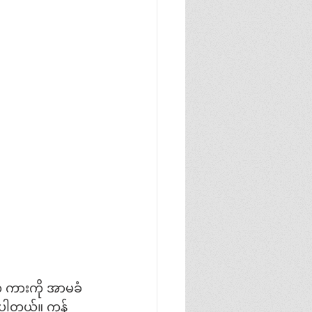
်က ကားကို အာမခံ
ုပါတယ်။ ကုန်