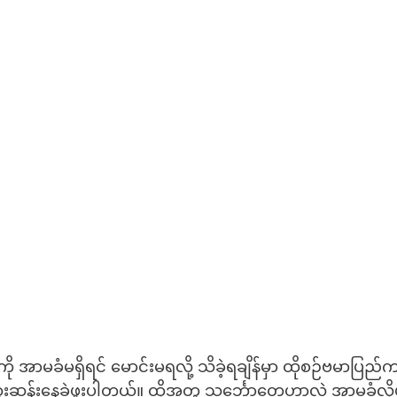
ကို အာမခံမရှိရင် မောင်းမရလို့ သိခဲ့ရချိန်မှာ ထိုစဉ်ဗမာပြည
့ ထူးဆန်းနေခဲ့ဖူးပါတယ်။ ထို့အတူ သင်္ဘောတွေဟာလဲ အာမခံလိ