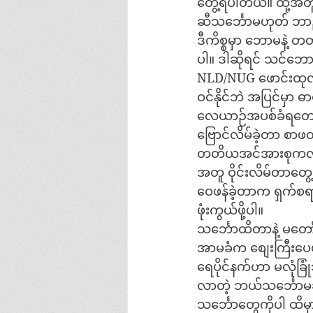
တွေ့ရပါတယ်။ ထို့အ
ဆီသင်္ဘောမဟုတ် ဘာည
ဒီကိစ္စမှာ ဘောမနဲ့
ပါ။ ဒါဆိုရင် သင်ဘော
NLD/NUG ဖောင်းထုလ
ဝင်နိုင်ဘဲ အပြင်မှာ ဓ
လေယာဉ်အပစ်ခံရတော့လ
ဗြောင်လိမ်ခဲ့တာ စာဖတ
တတိယအင်အားစုကလဲ သ
အတူ ဝိုင်းလိမ်တာတွေ
ဝေဖန်ခဲ့တာက ရှက်စရာ
ဖုံးကွယ်ဖို့ပါ။
သင်္ဘောထိတာနဲ့ မတ
အာမခံက စျေးကြီးပေမယ
ရေပိုင်နက်ဟာ မလုံခြ
လာတဲ့ ဘယ်သင်္ဘောမဆ
သင်္ဘောတွေကိုပါ ထိမှ