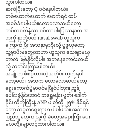
သွားပါတယ်။
ဆက်ပြီးတော့ Q ဝင်နေပါတယ်။ 
တစ်ယောက်ယောက် ဖောက်ရင် ထပ်
အစစ်ခံရပါမယ်။လောလောဆယ်တော့ 
တပ်ကစက်နဲ့သာ စစ်တာပါ။ပြဿနာက အ
ဘကို နှာတို့ပတ် nasal swab ယူသူက
ကြောက်ပြီး အဘနာမှာစိုးလို့ ဖွဖွယူတော့ 
သူ့မှာပိုးမတွေ့တာဟာ ယူသူက သေချာမယူ
တာလဲ ဖြစ်နိုင်လို့ပါ။ အဘနေကောင်းတယ်
လို့ သတင်းကြားပါတယ်။
အချို့က စီစဉ်ထားတဲ့အတိုင်း ထွက်ရပါ
တော့မယ်။ အဘက လောလောဆယ်တော့ 
ရွေးကောက်ပွဲမှာဝင်မပြိုင်ပါဘူး။ ညွန့်
ပေါင်းဖွဲ့နိုင်အောင် ဘရွှေမန်း၊ ဖွတ်၊ ဒေါက်
ခိုင်၊ ကိုကိုကြီးနဲ့ ANP ပါတီတို့ ၂၅% နိုင်ရင်
တော့ သမ္မတရွေးရာမှာ ပါပါမယ်။ အဘက 
ပြည်သူတွေက သူ့ကို မဲတွေအများကြီး ပေး
မယ်လို့မျှော်လင့်ထားပါတယ်။