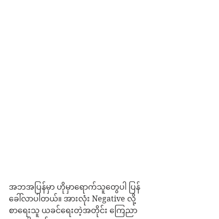
အဘအပြန်မှာ ဟိုမှာရောက်သူတွေပါ ပြန်
ခေါ်လာပါတယ်။ အားလုံး Negative လို့ 
စာရေးသူ ယခင်ရေးတဲ့အတိုင်း ကြေညာ