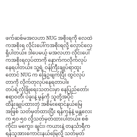
ဖက်ဆစ်မအလဟာ NUG အစိုးရကို လေထဲ
ကအစိုးရ လိုင်းပေါ်ကအစိုးရလို့ လှောင်လေ့
ရှိပါတယ်။ ဒါပေမယ့် မအလဟာ လိုင်းပေါ်
ကအစိုးရလုပ်တာကို နောက်ကလိုက်လုပ်
နေရပါတယ်။ သူ့ရဲ့ ဝန်ကြီးချုပ်ရာထူး
တောင် NUG က ခြေဥဖျက်ပြီး ထွင်လုပ်
တာကို လိုက်တုလုပ်နေရတာပါ။
တပ်ရဲ့လုံခြုံရေးသတင်းမှာ နေပြည်တော်၊ 
ဧရာဝတီ၊ ပဲခူးနဲ့ မွန်ကို သူတို့အပိုင် 
ထိန်းချုပ်ထားတဲ့ အစိမ်းရောင်နယ်မြေ
အဖြစ် သတ်မှတ်ထားပြီး ရန်ကုန်နဲ့ မန္တလေး
က ၅၀-၅၀ လို့သတ်မှတ်ထားပါတယ်။ စစ်
ကိုင်း၊ မကွေး၊ ချင်း၊ ကယားနဲ့ တနင်္သာရီက 
ရန်သူအားကောင်းနယ်မြေလို့ သတ်မှတ်