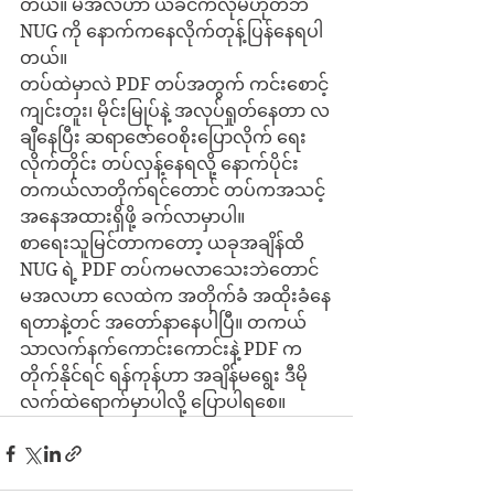
တယ်။ မအလဟာ ယခင်ကလိုမဟုတ်ဘဲ 
NUG ကို နောက်ကနေလိုက်တုန့်ပြန်နေရပါ
တယ်။
တပ်ထဲမှာလဲ PDF တပ်အတွက် ကင်းစောင့် 
ကျင်းတူး၊ မိုင်းမြုပ်နဲ့ အလုပ်ရှုတ်နေတာ လ
ချီနေပြီး ဆရာဇော်ဝေစိုးပြောလိုက် ရေး
လိုက်တိုင်း တပ်လှန့်နေရလို့ နောက်ပိုင်း 
တကယ်လာတိုက်ရင်တောင် တပ်ကအသင့်
အနေအထားရှိဖို့ ခက်လာမှာပါ။ 
စာရေးသူမြင်တာကတော့ ယခုအချိန်ထိ 
NUG ရဲ့ PDF တပ်ကမလာသေးဘဲတောင် 
မအလဟာ လေထဲက အတိုက်ခံ အထိုးခံနေ
ရတာနဲ့တင် အတော်နာနေပါပြီ။ တကယ်
သာလက်နက်ကောင်းကောင်းနဲ့ PDF က 
တိုက်နိုင်ရင် ရန်ကုန်ဟာ အချိန်မရွေး ဒီမို
လက်ထဲရောက်မှာပါလို့ ပြောပါရစေ။