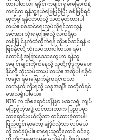
ထားပါတယ်။ ရခိုင်၊ ကချင်၊ ရှမ်းမြောက်နဲ့ 
ကရင်က ရန်သူ့နယ်မြေဖြစ်ပြီး စစ်ဖြစ်ရင် 
ဆုတ်ခွါရနိုင်တယ်လို့ သတ်မှတ်ထားပါ
တယ်။ စစ်ဆင်ရေးလုပ်လိုရင်သာလွန်
အင်အား သုံးရမှာဖြစ်လို့ လက်ရှိမှာ 
တစ်ပြိုင်နက်ထဲတိုက်ရန် ထိုးစစ်ဆင်ရန် မ
ဖြစ်နိုင်လို့ သုံးသပ်ထားပါတယ်။ ရှမ်း
တောင်နဲ့ အခြားဒေသတွေဟာ ရန်သူ
အချင်းချင်းတိုက်နေလို့ သူတို့ကိုဒုက္ခမပေး
နိုင်လို့ သုံးသပ်ထားပါတယ်။ အဆိုပါ ရခိုင်၊
ကချင်၊ ရှမ်းမြောက်နဲ့ကရင်ကသာ 
လက်နက်ကြီးရလို့ ယခုအချိန် ထတိုက်ရင် 
မအလရှုံးပါမယ်။
NUG က ထီစရောင်းချိန်မှာ မအလရဲ့ ကျပ်
မပြည့်တဲ့အဖွဲ့ ထင်ထားတာက ပြည်ပမှာ
သာရောင်းမယ်လို့သာ ထင်ထားခဲ့တာပါ။ 
ပြည်တွင်းမှာတော့ ချဲဒိုင်လိုသာ လုပ်မယ်
လို့ ထင်ခဲ့ပုံပါ။ စာရေးသူတို့တောင် ဝင်ငွေ
ကို ထီကနေရှာရမှန်း မသိခဲ့ပါ။ စီးပွါးရေး