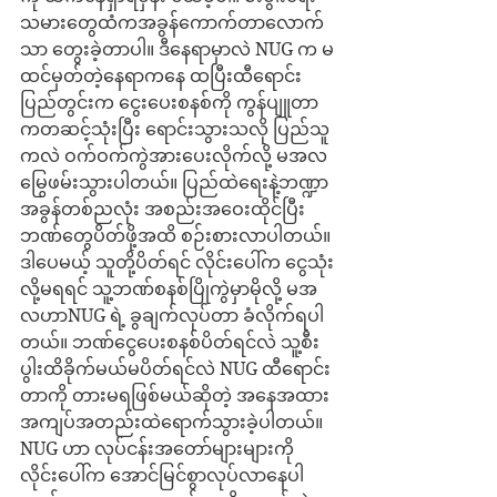
သမားတွေထံကအခွန်ကောက်တာလောက်
သာ တွေးခဲ့တာပါ။ ဒီနေရာမှာလဲ NUG က မ
ထင်မှတ်တဲ့နေရာကနေ ထပြီးထီရောင်း 
ပြည်တွင်းက ငွေးပေးစနစ်ကို ကွန်ပျူတာ
ကတဆင့်သုံးပြီး ရောင်းသွားသလို ပြည်သူ
ကလဲ ဝက်ဝက်ကွဲအားပေးလိုက်လို့ မအလ
မြွေဖမ်းသွားပါတယ်။ ပြည်ထဲရေးနဲ့ဘဏ္ဍာ
အခွန်တစ်ညလုံး အစည်းအဝေးထိုင်ပြီး 
ဘဏ်တွေပိတ်ဖို့အထိ စဉ်းစားလာပါတယ်။
ဒါပေမယ့် သူတို့ပိတ်ရင် လိုင်းပေါ်က ငွေသုံး
လို့မရရင် သူ့ဘဏ်စနစ်ပြိုကွဲမှာမိုလို့ မအ
လဟာNUG ရဲ့ ခွချက်လုပ်တာ ခံလိုက်ရပါ
တယ်။ ဘဏ်ငွေပေးစနစ်ပိတ်ရင်လဲ သူ့စီး
ပွါးထိခိုက်မယ်မပိတ်ရင်လဲ NUG ထီရောင်း
တာကို တားမရဖြစ်မယ်ဆိုတဲ့ အနေအထား 
အကျပ်အတည်းထဲရောက်သွားခဲ့ပါတယ်။ 
NUG ဟာ လုပ်ငန်းအတော်များများကို 
လိုင်းပေါ်က အောင်မြင်စွာလုပ်လာနေပါ