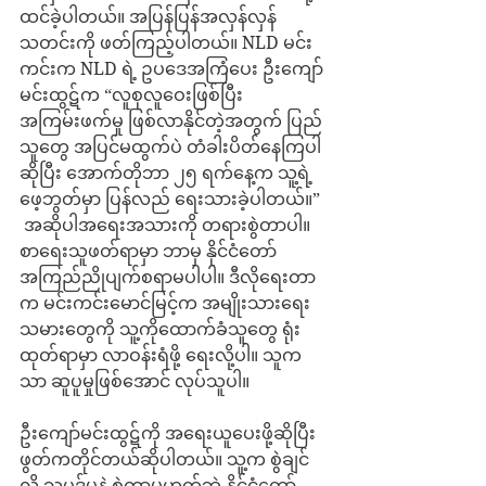
ထင်ခဲ့ပါတယ်။ အပြန်ပြန်အလှန်လှန်
သတင်းကို ဖတ်ကြည့်ပါတယ်။ NLD မင်း
ကင်းက NLD ရဲ့ ဥပဒေအကြံပေး ဦးကျော်
မင်းထွဋ်က “လူစုလူဝေးဖြစ်ပြီး 
အကြမ်းဖက်မှု ဖြစ်လာနိုင်တဲ့အတွက် ပြည်
သူတွေ အပြင်မထွက်ပဲ တံခါးပိတ်နေကြပါ
ဆိုပြီး အောက်တိုဘာ ၂၅ ရက်နေ့က သူ့ရဲ့
ဖေ့ဘွတ်မှာ ပြန်လည် ရေးသားခဲ့ပါတယ်။” 
 အဆိုပါအရေးအသားကို တရားစွဲတာပါ။ 
စာရေးသူဖတ်ရာမှာ ဘာမှ နိုင်ငံတော်
အကြည်ညိုပျက်စရာမပါပါ။ ဒီလိုရေးတာ
က မင်းကင်းမောင်မြင့်က အမျိုးသားရေး
သမားတွေကို သူ့ကိုထောက်ခံသူတွေ ရုံး
ထုတ်ရာမှာ လာဝန်းရံဖို့ ရေးလို့ပါ။ သူက
သာ ဆူပူမှုဖြစ်အောင် လုပ်သူပါ။
ဦးကျော်မင်းထွဋ်ကို အရေးယူပေးဖို့ဆိုပြီး 
ဖွတ်ကတိုင်တယ်ဆိုပါတယ်။ သူ့က စွဲချင်
လို့ သူ့ပုဒ်မနဲ့ စွဲတာမဟုတ်ဘဲ နိုင်ငံတော်