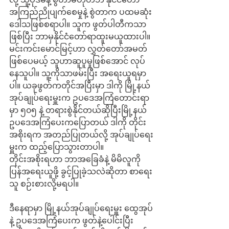
အကြည်ညိုပျက်စေမှုနဲ့ စွဲတာက ပထမဆုံး 
ဒေါသဖြစ်စရာပါ။ သူက ဖွတ်ပါတီကသာ
ဖြစ်ပြီး ဘာမှနိုင်ငံတော်ရာထူးမယူထားပါ။ 
မင်းကင်းမောင်မြင့်ဟာ လွှတ်တော်အမတ်
ဖြစ်ပေမယ့် သူဟာဆူပူမှုဖြစ်အောင် လုပ်
နေသူပါ။ သူ့ကိုသာဖမ်းပြီး အရေးယူရမှာ
ပါ။ ယခုဖွတ်ကတိုင်အပြီးမှာ ဒါကို မြို့နယ်
အုပ်ချုပ်ရေးမှူးက ဥပဒေအကြံတောင်းရာ
မှာ ၅၀၅ နဲ့ တရားစွဲနိုင်တယ်ဆိုပြီးမြို့နယ်
ဥပဒေအကြံပေးကပြောတယ် ဒါကို တိုင်း
အစိုးရက အတည်ပြုတယ်လို့ အုပ်ချုပ်ရေး
မှူးက ထည့်ပြောသွားတာပါ။ 
တိုင်းအစိုးရဟာ ဘာအခြေခံနဲ့ မိမိလူကို 
ပြန်အရေးယူဖို့ ခွင့်ပြုခဲ့သလဲဆိုတာ စာရေး
သူ စဉ်းစားလို့မရပါ။
ဒီနေရာမှာ မြို့နယ်အုပ်ချုပ်ရေးမှူး ထွေအုပ်
နဲ့ ဥပဒေအကြံပေးက ဖွတ်နဲ့ပေါင်းပြီး 