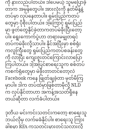
ကို နားလည်ပါတယ်။ ဒါပေမယ့် သူမပြောခဲ့
တာက အမှန်တွေပါ။ အားလုံးကို နုတ်မိန့်နဲ့ 
တပ်မှာ လုပ်နေတာပါ။ ရှမ်းပြည်ကတပ်
တွေမှာ ပိုစိုးပါတယ်။ ဒါ့ကြောင့် ရှမ်းပြည်
မှာ ဖွတ်တွေနိုင်ခဲ့တာကတပ်မဲခိုးပြီးတော့
ပါ။ ရွေးကောက်ပွဲဟာ တရားမမျှတရင် 
တပ်ကမဲခိုးလို့သာပါ။ နိုင်အပြီးမှာ စစ်ရုံး
ကလူကြီးတွေ ရှမ်းပြည်ကတပ်စခန်းတွေ
ကို လာပြီး ကျေးဇူးတင်ကြောင်းလာပြော
ကြပါတယ်။ ဒါ့အပြင်စာရေးသူက စစ်တပ်
ကစက်ရုံတွေမှာ မဲခိုးတာတင်တော့လဲ 
Facebook ကနေ ဖြုတ်ချခဲ့တာ မှတ်မိကြ
မှာပါ။ ဒါက တပ်ထဲမှာဖြစ်တာမိုလို့ NLD 
က လုပ်နိုင်တာဟာ အကန့်အသတ်ရှိနေ
တယ်ဆိုတာ လက်ခံပါတယ်။
ဒုတိယ မင်းကင်းသတင်းကတော့ စာရေးသူ
ဘယ်လိုမှ လက်မခံနိုင်ပါ။ စာရေးသူ ကြား
ခါစမှာ RFA ကသတင်းမှားတင်သလားလို့ 