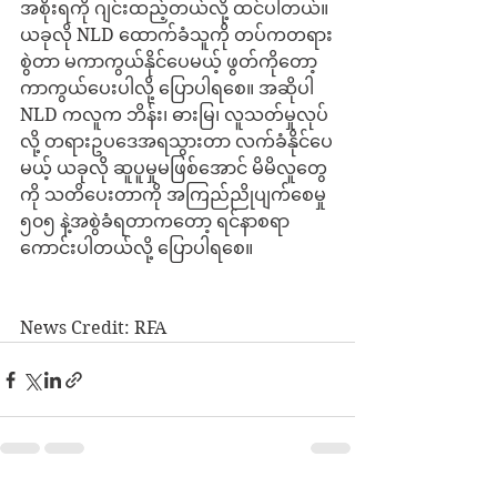
အစိုးရကို ဂျင်းထည့်တယ်လို့ ထင်ပါတယ်။ 
ယခုလို NLD ထောက်ခံသူကို တပ်ကတရား
စွဲတာ မကာကွယ်နိုင်ပေမယ့် ဖွတ်ကိုတော့ 
ကာကွယ်ပေးပါလို့ ပြောပါရစေ။ အဆိုပါ 
NLD ကလူက ဘိန်း၊ ဓားမြ၊ လူသတ်မှုလုပ်
လို့ တရားဥပဒေအရသွားတာ လက်ခံနိုင်ပေ
မယ့် ယခုလို ဆူပူမှုမဖြစ်အောင် မိမိလူတွေ
ကို သတိပေးတာကို အကြည်ညိုပျက်စေမှု 
၅၀၅ နဲ့အစွဲခံရတာကတော့ ရင်နာစရာ
ကောင်းပါတယ်လို့ ပြောပါရစေ။
News Credit: RFA