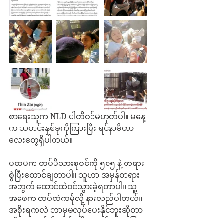
စာရေးသူက NLD ပါတီဝင်မဟုတ်ပါ။ မနေ့
က သတင်းနှစ်ခုကိုကြားပြီး ရင်နာမိတာ
လေးတွေရှိပါတယ်။
ပထမက တပ်မိသားစုဝင်ကို ၅၀၅ နဲ့ တရား
စွဲပြီးထောင်ချတာပါ။ သူဟာ အမှန်တရား
အတွက် ထောင်ထဲဝင်သွားခဲ့ရတာပါ။ သူ့
အဖေက တပ်ထဲကမိုလို့ နားလည်ပါတယ်။ 
အစိုးရကလဲ ဘာမှမလုပ်ပေးနိုင်ဘူးဆိုတာ