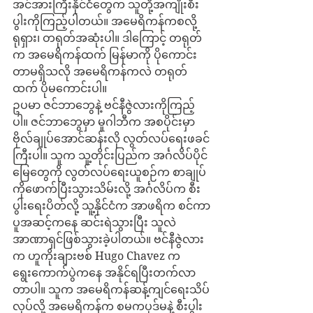
အင်အားကြီးနိုင်ငံတွေက သူတို့အကျိုးစီး
ပွါးကိုကြည့်ပါတယ်။ အမေရိကန်ကစလို့ 
ရုရှား၊ တရုတ်အဆုံးပါ။ ဒါကြောင့် တရုတ်
က အမေရိကန်ထက် မြန်မာကို ပိုကောင်း
တာမရှိသလို အမေရိကန်ကလဲ တရုတ်
ထက် ပိုမကောင်းပါ။
ဥပမာ ဇင်ဘာဘွေနဲ့ ဗင်နီဇွဲလားကိုကြည့်
ပါ။ ဇင်ဘာဘွေမှာ မူဂါဘီက အစပိုင်းမှာ 
ဗိုလ်ချုပ်အောင်ဆန်းလို လွတ်လပ်ရေးဖခင်
ကြီးပါ။ သူက သူ့တိုင်းပြည်က အင်္ဂလိပ်ပိုင်
မြေတွေကို လွတ်လပ်ရေးယူစဉ်က စာချုပ်
ကိုဖောက်ပြီးသွားသိမ်းလို့ အင်္ဂလိပ်က စီး
ပွါးရေးပိတ်လို့ သူ့နိုင်ငံက အာဖရိက စင်ကာ
ပူအဆင့်ကနေ ဆင်းရဲသွားပြီး သူလဲ
အာဏာရှင်ဖြစ်သွားခဲ့ပါတယ်။ ဗင်နီဇွဲလား
က ဟူကိုးချားဗစ် Hugo Chavez က 
ရွေးကောက်ပွဲကနေ အနိုင်ရပြီးတက်လာ
တာပါ။ သူက အမေရိကန်ဆန့်ကျင်ရေးသိပ်
လုပ်လို့ အမေရိကန်က စမကပုဒ်မနဲ့ စီးပွါး