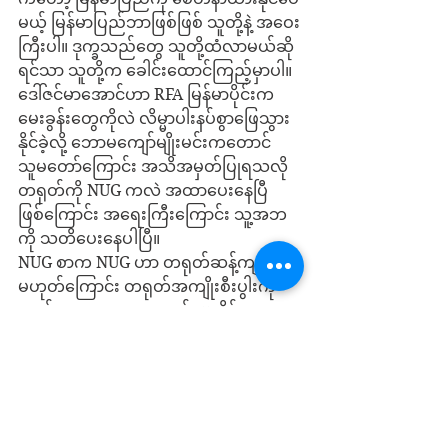
မယ့် မြန်မာပြည်ဘာဖြစ်ဖြစ် သူတို့နဲ့ အဝေး
ကြီးပါ။ ဒုက္ခသည်တွေ သူတို့ထံလာမယ်ဆို
ရင်သာ သူတို့က ခေါင်းထောင်ကြည့်မှာပါ။
ဒေါ်ဇင်မာအောင်ဟာ RFA မြန်မာပိုင်းက 
မေးခွန်းတွေကိုလဲ လိမ္မာပါးနပ်စွာဖြေသွား
နိုင်ခဲ့လို့ ဘောမကျော်မျိုးမင်းကတောင် 
သူမတော်ကြောင်း အသိအမှတ်ပြုရသလို 
တရုတ်ကို NUG ကလဲ အထာပေးနေပြီ
ဖြစ်ကြောင်း အရေးကြီးကြောင်း သူ့အဘ
ကို သတိပေးနေပါပြီ။
NUG စာက NUG ဟာ တရုတ်ဆန့်ကျင်ရေး
မဟုတ်ကြောင်း တရုတ်အကျိုးစီးပွါးကို 
လက်တွေ့ကျကျ ကာကွယ်ပေးနိုင်သူ
ဖြစ်ကြောင်း ချပြလိုက်တာပါ။ 
တော်လှန်ရေးဟာ တစ်ရက်စောပြီးရင် ပြည်
သူအားလုံးအတွက် တစ်ရက်စောအကျိုးရှိ
ပါတယ်။ အမေရိကန်က စာရေးသူတို့ကို 
လက်နက်ပေးပြီးမကယ်သလို စာရေးသူတို့