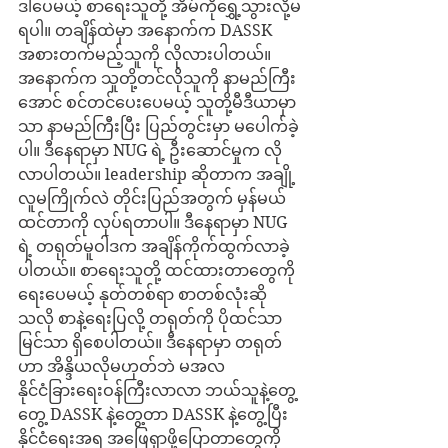
ဒါပေမယ့် စာရေးသူတို့ အိမ်ကိုရွှေ့သွားလို့မ
ရပါ။ တချိန်ထဲမှာ အနောက်က DASSK 
အစားတက်မည့်သူကို လိုလားပါတယ်။ 
အနောက်က သူတို့တင်လိုသူကို နာမည်ကြီး
အောင် စင်တင်ပေးပေမယ့် သူတို့မီဒီယာမှာ
သာ နာမည်ကြီးပြီး ပြည်တွင်းမှာ မပေါက်ခဲ့
ပါ။ ဒီနေရာမှာ NUG ရဲ့ ဦးဆောင်မှုက လို
လာပါတယ်။ leadership ဆိုတာက အချို့
လူမကြိုက်လဲ တိုင်းပြည်အတွက် မှန်မယ်
ထင်တာကို လုပ်ရတာပါ။ ဒီနေရာမှာ NUG 
ရဲ့ တရုတ်မူဝါဒက အချိန်ကိုက်ထွက်လာခဲ့
ပါတယ်။ စာရေးသူတို့ ထင်ထားတာတွေကို
ရေးပေမယ့် နုတ်တစ်ရာ စာတစ်လုံးဆို
သလို စာနဲ့ရေးပြလို့ တရုတ်ကို ပိုထင်သာ
မြင်သာ ရှိစေပါတယ်။ ဒီနေရာမှာ တရုတ်
ဟာ အိန္ဒိယလိုမဟုတ်ဘဲ မအလ
နိုင်ငံခြားရေးဝန်ကြီးလာလာ ဘယ်သူနဲ့တွေ့
တွေ့ DASSK နဲ့တွေ့တာ DASSK နဲ့တွေ့ပြီး 
နိုင်ငံရေးအရ အဖြေရှာဖို့ပြောတာတွေကို 