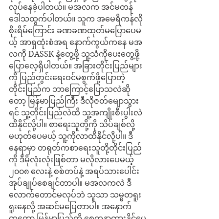
လုပ်နေခဲ့ပါတယ်။ မအလက အင်မတန်
ဒေါသထွက်ပါတယ်။ သူက အမေရိကန်လို 
စိုးရိမ်ကြောင်း ခဏခဏထုတ်မပြောပေမ
ယ့် အာရှထုံးစံအရ နောက်ကွယ်ကနေ မအ
လကို DASSK နဲ့တွေ့ဖို့ သူ့သံကိုပေးတွေ့ဖို့ 
ပြောလေ့ရှိပါတယ်။ အခြားတိုင်းပြည်များ
ကို ပြည်တွင်းရေးဝင်မစွက်ဖို့ပြောတဲ့
တိုင်းပြည်က ဘာကြောင့်ပြောသလဲဆို
တော့ မြန်မာပြည်ကြီး ဒီလိုဇတ်မျောသွား
ရင် သူ့တိုင်းပြည်လဲထိ သူ့အကျိုးစီးပွါးလဲ 
ထိနိုင်လို့ပါ။ စာရေးသူတို့ကို သိပ်ချစ်လို့
မဟုတ်ပေမယ့် သူ့ကိုလာထိနိုင်လို့ပါ။ ဒီ
နေရာမှာ တရုတ်ကစာရေးသူတို့တိုင်းပြည်
ကို ဒီမိုလုံးလုံးဖြစ်တာ မလိုလားပေမယ့် 
၂၀၀၈ လေးနဲ့ စစ်တပ်နဲ့ အရပ်သားပေါင်း
အုပ်ချုပ်စေချင်တာပါ။ မအလကလဲ ဒီ
လောက်တောင်မလုပ်ဘဲ သူသာ သမ္မတရူး 
ရူးနေလို့ အဆင်မပြေတာပါ။ အနောက်
ကတော့ မြန်မာပြည်ကို စေတနာထားနိုင်ပေ