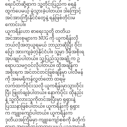
ရေးပိတ်ဆို့ရာက သူ့တိုင်းပြည်က ရေနံ
ထွက်ပေမယ့် မွဲသွားခဲ့ပါတယ်။ ဒါကြောင့် 
အင်အားကြီးနိုင်ငံတွေနဲ့ ရန်ဖြစ်တိုင်းမ
ကောင်းပါ။
ယူကရိန်းဟာ စာရေးသူတို့ တတိယ
အင်အားစုများက NUG ကို ယူကရိန်းလို 
ဘယ်လိုအတုယူရမယ် ဘာညာဆိုပြီး ဝိုင်း
ပြော အားကျခဲ့တဲ့နိုင်ငံပါ။ သူ့မှာ ဒီမိုအစိုးရ
အုပ်ချုပ်ပါတယ်။ သူ့ပြည်သူအချို့က ဥ
ရောပသမဂ္ဂဝင်လိုပါတယ်။ ထိုအချိန်က 
အစိုးရက အင်တင်တင်ဖြစ်ချိန်မှာ ပါလီမန်
ကို အမေရိကန်လွှတ်တော် ထရမ့်
လက်ထက်ဝိုင်းသလို ယူကရိန်းမှာသွားဝိုင်း
ပြီး ဖြုတ်ချခဲ့ပါတယ်။ နောက်ပိုင်း ထိုနည်း
နဲ့ သူ့လိုလားသူကိုတင်အပြီးမှာ ရုရှားနဲ့ 
ပြဿနာဖြစ်ပါတယ်။ ယူကရိန်းကို ရုရှား
က ကျူးကျော်ပါတယ်။ ယူကရိန်းက 
ဒုတိယအကြိမ်မှာ ကျူးကျော်စစ်ကို ခံတိုက်
ရာမှာ အမေရိကန်ကကူပေမယ့် ယခုအမေရိ