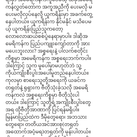
ကန်လွှတ်တော်က အကူအညီကို ပေးမလို မ
ပေးမလိုလုပ်နေလို့ ယူကရိန်းမှာ အခက်တွေ့
နေပါတယ်။ ယူကရိန်းက နိုင်မနိုင် မသိပေမ
ယ့် ယူကရိန်းပြည်သူကတော့ 
လောလောဆယ်စစ်ပွဲနေရာမှာပါ။ ဒါဆိုအ
မေရိကန်က ပြည်ပကျူးကျော်တာကို အား
မပေးဘူးလား? အစ္စရေးနဲ့ ပါလက်စတိုင်း
ကိစ္စမှာ အမေရိကန်က အစ္စရေးဘက်ကပါ။ 
ဒါကြောင့် သူက မူပေါ်မှာမဟုတ်ဘဲ သူ့
ကိုယ်ကျိုးစီးပွါးအပေါ်မူတည်နေပါတယ်။ 
ကုလမှာ စာရေးသူတို့အရေးကို ယခင်က
တရုတ်နဲ့ ရုရှားက ဗီတိုသုံးခဲ့သလို အမေရိ
ကန်ကလဲ အစ္စရေးကိစ္စမှာ ဗီတိုသုံးပါ
တယ်။ ဒါကြောင့် သူတို့ရဲ့အကျိုးစီးပွါးတွေ
အရ ထိုဗီတိုအာဏာကို ပြင်ရန်မရှိပါ။
မြန်မာပြည်ထဲက ဒီမိုတွေရော၊ အဘသား
တွေရော၊ တတိယအင်အားစု(တရုတ်
အထောက်အပံ့မရ)တရုတ်ကို မုန်းပါတယ်။ 