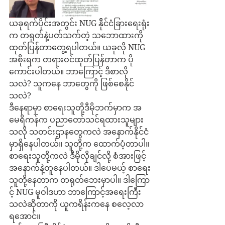
ယခုရက်ပိုင်းအတွင်း NUG နိိုင်ငံခြားရေးရုံး
က တရုတ်နဲ့ပတ်သက်တဲ့ သဘောထားကို 
ထုတ်ပြန်တာတွေ့ရပါတယ်။ ယခုလို NUG 
အစိုးရက တရားဝင်ထုတ်ပြန်တာက ပို
ကောင်းပါတယ်။ ဘာကြောင့် ဒီစာလို
သလဲ? သူကနေ ဘာတွေကို ဖြစ်စေနိုင်
သလဲ?
ဒီနေရာမှာ စာရေးသူတို့ဒီမိုဘက်မှာက အ
မေရိကန်က ပညာတော်သင်ရထားသူများ
သလို သတင်းဌာနတွေကလဲ အနောက်နိုင်ငံ
မှာရှိနေပါတယ်။ သူတို့က ထောက်ပံ့တာပါ။ 
စာရေးသူတို့ကလဲ ဒီမိုလိုချင်လို့ စံအားဖြင့် 
အနောက်နဲ့တူနေပါတယ်။ ဒါပေမယ့် စာရေး
သူတို့နေတာက တရုတ်ဘေးမှာပါ။ ဒါကြော
င့် NUG မူဝါဒဟာ ဘာကြောင့်အရေးကြီး
သလဲဆိုတာကို ယူကရိန်းကနေ စလေ့လာ
ရအောင်။