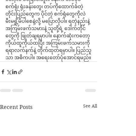
စက်ရုံ၊ ရုံးခန်းတွေ၊ တပ်ကိုထောက်ခံတဲ့ 
တိုင်းပြည်တွေက ပိုင်တဲ့ စက်ရုံတွေကိုလဲ 
မီးမရှို့မိပါစေနဲ့လို့ မပြောလိုပါ။ ရတဲ့နည်းနဲ့ 
အကြမ်းဖက်သမားနဲ့ သူတို့ရဲ့ ဒေါက်တိုင်
တွေကို ဖြုတ်ချရမှာပါ။ နောက်ဆုံးကတော့ 
ကိုယ်ထူကိုယ်ထပြီး အကြမ်းဖက်သမားကို 
ရရာလက်နက်နဲ့ တိုက်ထုတ်ရမှာပါ။ ပြည်သူ
သာ အဓိကပါ။ အရေးတော်ပုံအောင်ရမည်။
See All
Recent Posts