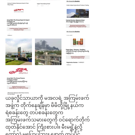
ယခုလှိုင်သာယာကို မအလရဲ့ အကြမ်းဖက်
အဖွဲ့က တိုက်နေချိန်မှာ မိမိတို့မြို့နယ်က 
ရဲစခန်းတွေ တပ်စခန်းတွေက 
အကြမ်းဖက်သမားတွေကို ဝင်ရောက်တိုက်
ထုတ်နိုင်အောင် ကြိုးစားပါ။ မီးမရှို့နဲ့လို့
တော့်လဲ မပြောပါဘူး။ နောက် တပ်ပိုင်