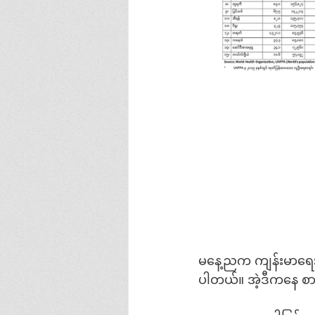
မနေ့ညက ကျန်းမာရေးက 
ပါတယ်။ အဲ့ဒီကနေ စာ