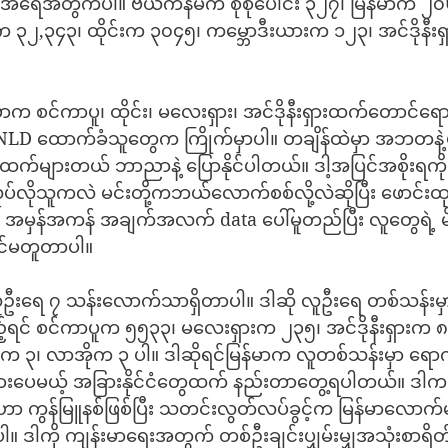
ရေအတွက်ပါ။ ဗီယက်နမ်က စုစုပေါင်း ၃၂၇၊ မြန်မာက ၂၀
၃၂,၃၄၃၊ ထိုင်းက ၃၀၄၅၊ ကမ္ဘောဒီးယားက ၁၂၃၊ အင်ဒိုနီး
ာက စင်ကာပူ၊ ထိုင်း၊ မလေးရှား၊ အင်ဒိုနီးရှားထက်တောင်ရေ
 NLD ထောက်ခံသူတွေက ကြိုက်မှာပါ။ တချိန်ထဲမှာ အဘတနဲ့
ားထက်များတယ် ဘာညာနဲ့ ပြောနိုင်ပါတယ်။ ဒါ့အပြင်အစိုးရကိ
ပ်လိုသူကလဲ မင်းတို့ကဘယ်လောက်စစ်လို့လဲဆိုပြီး ဖောင်း
အမှန်အကန် အချက်အလက် data ပေါ်မူတည်ပြီး လူတွေရဲ့ မ
ြင်မတူတာပါ။
ဦးရေ ၇ သန်းလောက်သာရှိတာပါ။ ဒါဆို လူဦးရေ တစ်သန်းမှ
့ရင် စင်ကာပူက ၅၅၃၃၊ မလေးရှားက ၂၃၅၊ အင်ဒိုနီးရှားက ၈၅
်က ၃၊ လာအိုက ၃ ပါ။ ဒါဆိုရင်မြန်မာက လူတစ်သန်းမှာ ရေ
များပေမယ့် အခြားနိုင်ငံတွေထက် နည်းတာတွေ့ရပါတယ်။ ဒါ
ဟာ ကွန်မြူနစ်ဖြစ်ပြီး သတင်းလွတ်လပ်ခွင့်က မြန်မာလောက်မ
ပါ။ ဒါကို ကျန်းမာရေးအတွက် တစ်ဦးချင်းပျှမ်းမျှအသုံးစာရိ