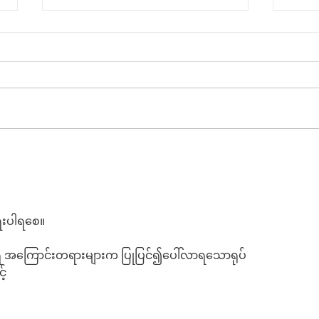
ခွေးစကား မှတ်တမ်း
မအလ
လို့
ရေးပါရစေ။
ာရ အကြောင်းတရားများက ပြုပြင်၍ပေါ်လာရသောရုပ်
့်