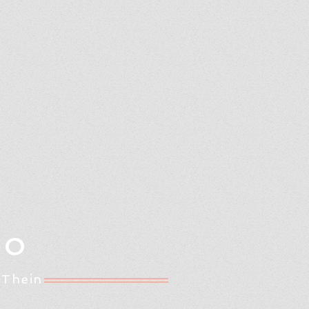
Oo
 Thein