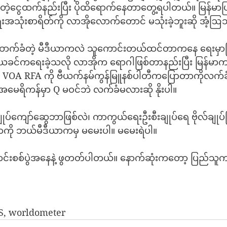
ုံးတဲ့ငွေထက်နည်းပြီး ပိုထိရောက်နေတာတွေ့ရပါတယ်။ မြန်မာ
သုံးစာရိတ်ကို လာအိုလောက်တောင် မသုံးခဲ့ဘူးဆို အံ့ဩ
ောက်ခံတဲ့ မီဒီယာကလဲ သူကောင်းတယ်ထင်တာကနေ ရေးမှာဖြစ
်ကရေးခဲ့သလို လာအိုက ရောဂါဖြစ်တာနည်းပြီး မြန်မာက
 BBC VOA RFA ကို ဗီယက်နမ်ကွန်မြူနစ်ပါတီကပြောတာကိုလက်ခံ
မေရိကန်မှာ Q မဝင်ဘဲ လက်ခံမလားဆို နိုးပါ။
ျုပ်ကျော်ဆွေဘာဖြစ်လဲ၊ ကာကွယ်ရေးဦးစီးချုပ်ရေ ဗိုလ်ချုပ
ကို ဘယ်မီဒီယာကမှ မမေးပါ။ မမေးရဲပါ။
သတင်းစစ်ပွဲအနေနဲ့ ဖွတတ်ပါတယ်။ နောက်ဆုံးကတော့ ပြည်သူ
, worldometer 