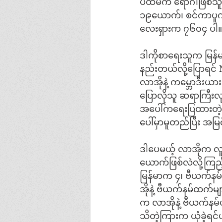
ပထမက ရောဂါဖြစ်သူအ
၁၉ယောက်၊ စင်ကာပူက 
လေးရှားက ၇၆၀၄ ပါ။
ဒါကိုစာရေးသူက မြန်မ
နည်းတယ်လို့ပြောရင်
လာအိုနဲ့ ကမ္ဘောဒီးယ
ပြောလိုသူ ဆရာကြီးလု
အပေါ်ကရေးပြထားတဲ့ 
ပေါ်မှာမူတည်ပြီး အမ
ဒါပေမယ့် လာအိုက လူ
ယောက်ဖြစ်လဲလို့ကြည်
မြန်မာက ၄၊ ဗီယက်နမ
အိုနဲ့ ဗီယက်နမ်ထက်
က လာအိုနဲ့ ဗီယက်နမ်
သိတဲ့ကြားက ယုံခဲ့ရင်