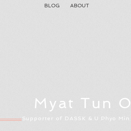
BLOG
ABOUT
Myat Tun 
Supporter of DASSK & U Phyo Min