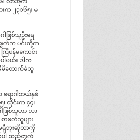
၆၊ လာအိုက 
ရှားက ၂၃၁၆၅၊ မ
ာဂါဖြစ်သူဦးရေ
ဖွတ်က မင်းတို့က
ု ကြံဖန်မကောင်း
ထုပါမယ်။ ဒါက
ိမိထောက်ခံသူ
ာ ရောဂါဘယ်နှစ်
၊ ထိုင်းက ၄၄၊
ာဂါဖြစ်သူဟာ လာ
က စာဖတ်သူများ
ရှိဘူးဆိုတာကို
တ်ပါ ထည့်တွက်