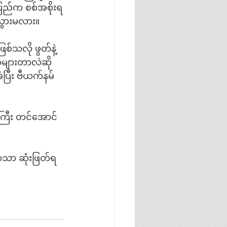
ပြည်က စစ်အစိုးရ
သွားမလား။
်သလို ဖွတ်နဲ့
များတာလဲဆို
ပြီး ဗီယက်နမ်
်ကြီး တင်အောင်
ကသာ ဆုံးဖြတ်ရ