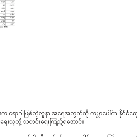
ရောဂါဖြစ်တဲ့လူနာ အရေအတွက်ကို ကမ္ဘာပေါ်က နိုင်ငံတွေနဲ
ရေးသူတို့ သတင်းရေးကြည့်ရအောင်။