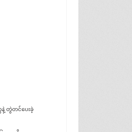
့ တွဲတင်ပေးခဲ့