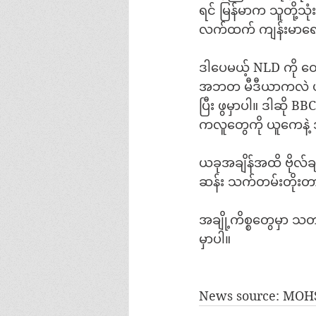
ရင် မြန်မာက သူတို့သ
လက်ထက် ကျန်းမာရေးအ
ဒါပေမယ့် NLD ကို ထ
အဘတ မီဒီယာကလဲ ယခင
ပြီး ဖွမှာပါ။ ဒါဆို
ကလူတွေကို ယူကေနဲ့ အ
ယခုအချိန်အထိ ဗိုလ်ခ
ဆန်း သက်တမ်းတိုးတာ
အချို့ကိစ္စတွေမှာ 
မှာပါ။
News source: MOHS