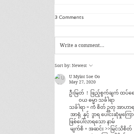
3 Comments
Write a comment...
အမေစုလွတ်ဖို့ ပေးသော ဖိအား
Sort by:
Newest
က ဘာလဲ?
U Myint Soe Oo
May 27, 2020
ဦးမြတ်  !  ဖြည့်စွက်ချက် ထပ်
        ဝယ ဓမ္မာ သင်္ခါရာ
သင်္ခါရာ = ကံ စိတ် ဥတု အာဟ
 အာရုံ  နှင့်  ဒွာရ ပေါင်းဆုံမှုကြောင
ဖြစ်ပေါ်လာရသော နာမ် 
 မျက်စိ + အဆင်း >>မြင်သိစိတ်