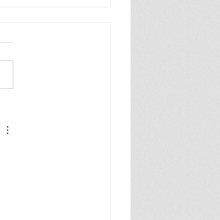
တပ်ထဲက ကြက်က ဘာ
 စျေးပေါနေတာလဲ?