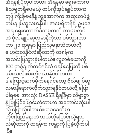
အီရန်နဲ့ ပိုတူပါတယ်။ အီရန်မှာ ရွေးကောက်
ခံသမ္မတရှိပေမယ့် တပ်ကိုအုပ်ချုပ်တာက 
ဘုန်ကြီးခိုမေနီနဲ့ သူ့အောက်က အထူးတပ်ဖွဲ့
တပ်ချုပ်ဆူလမာနီပါ။ အမေရိကန်ရဲ့ ဥပဒေ
အရ ရွေးကောက်ခံသမ္မတကို ဘာမှမလုပ်
ဘဲ ဗိုလ်ချုပ်ဆူလမာနီကိုသာ ပစ်သွားတာ
ဟာ ၂၁ ရာစုမှာ ပြည်သူမနာဘဲဘယ်လို
ပြောင်းလဲနိုင်လဲဆိုတာကို ထရမ့်က 
အလင်းပြသွားခဲ့ပါတယ်။ လူတစ်ယောက်ို 
ICC မှာစွဲချက်တင်ရင်လဲ ဝရမ်းပြေးကို ပစ်
ဖမ်းသလိုဖမ်းလို့ရလာနိုင်ပါတယ်။
ဒါကြောင့်ဆက်မိုက်နေရင်တော့ ဗိုလ်ချုပ်ဆူ
လမာနီနောက်လိုက်သွားရနိုင်တယ်လို့ ပြော
ပါရစေ။အားလုံး DASSK ရှိချိန်မှာ လိမ္မာစွာ
နဲ့ ပြုပြင်ပြောင်းလဲတာဟာ အကောင်းဆုံးပါ
လို့ ပြောလိုပါတယ်။ယခုခေတ်မှာ 
တိုင်းပြည်မနာဘဲ ဘယ်လိုပြောင်းလို့ရသ
လဲဆိုတာကို ထရမ့်က ကမ္ဘာကို ပြခဲ့လိုက်ပါ
ပြီ။