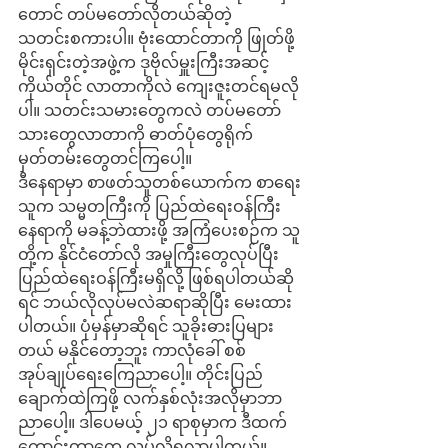
တောင် တပ်မတော်လိုတယ်ဆိုတဲ့ 
သတင်းစကားပါ။ ဗုံးထောင်တာကို ဖြုတ်ဖို့ 
မိုင်းရှင်းတဲ့အဖွဲ့က ဒုဗိုလ်မှူးကြီးအဆင့်
ကိုယ်တိုင် လာတာကိုလဲ ကျေးဇူးတင်ရမလို
ပါ။ သတင်းသမားတွေကလဲ တပ်မတော်
သားတွေလာတာကို ဓာတ်ပုံတွေရိုက် 
မှတ်တမ်းတွေတင်ကြပေါ့။
ဒီနေရာမှာ စာဖတ်သူတစ်ယောက်က စာရေး
သူက သမ္မတကြီးကို ပြည်ထဲရေးဝန်ကြီး
နေရာကို မခန့်ဘဲထားဖို့ အကြံပေးစဉ်က သူ
တို့က နိုင်ငံတော်လို အမှုကြီးတွေလုပ်ပြီး 
ပြည်ထဲရေးဝန်ကြီးမရှိလို့ ဖြစ်ရပါတယ်ဆို
ရင် ဘယ်လိုလုပ်မလဲဆရာဆိုပြီး မေးထား
ပါတယ်။ ပုံမှန်မှာဆိုရင် သူခိုးဓားပြများ
တယ် မနိုင်တော့ဘူး ကာလုံခေါ် စစ်
အုပ်ချုပ်ရေးကြေညာပေါ့။ တိုင်းပြည်
ချောက်ထဲကြဖို့ လက်နှစ်လုံးအလိုမှာဘာ
ညာပေါ့။ ဒါပေမယ့် ၂၁ ရာစုမှာက ဒီထက်
ကောင်းတာတွေ လုပ်လို့ရလာပါတယ်။ 