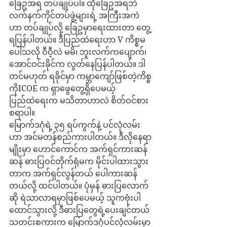
ခြေဥအရ တပ်ချုပ်ပါ။ ထိုခြေဥအရဘဲ 
လက်နက်ကိုင်တပ်ဖွဲ့များရဲ့ အကြီးအကဲ
ဟာ တပ်ချုပ်လို့ ခြေဥမှာရေးထားတာ တွေ့
ရပြန်ပါတယ်။ ဒီပြည်ထဲရေးဟာ V ကိစ္စမ
ပေါ်သလို ဝီဝီ့လဲ မမိ၊ ဘူးလက်ကပျောက်၊ 
အောင်ဝင်းခိုင်က လွတ်နေပြန်ပါတယ်။ ဒါ
တင်မဟုတ် ရခိုင်မှာ ကမ္ဘာကျော်ဖြစ်တဲ့ကိစ္စ
ကိုICOE က ရှာဖွေတွေ့ရှိပေမယ့် 
ပြည်ထဲရေးက မသိတာဟာလဲ စိတ်ဝင်စား
စရာပါ။
မြောက်ဒဂုံရဲ့ ၃၅ ရပ်ကွက်နဲ့ ပင်လုံလမ်း
ဟာ အင်မတန်စည်ကားပါတယ်။ ဒီလိုနေရာ
မျိုးမှာ ဟောင်ကောင်က အက်ရှင်ကားဆန်
ဆန် ဓားပြဝင်တိုက်ရုံမက မိုင်းပါထားသွား
တာက အက်ရှင်လွန်တယ် ပေါကားဆန်
တယ်လို့ ထင်ပါတယ်။ ပုံမှန် ဓားပြလောက်
ဆို ရဲသာလာရမှာဖြစ်ပေမယ့် သူကဗုံးပါ
ထောင်သွားလို့ ဒီဓားပြတွေရဲ့ပေးချင်တယ် 
သတင်းစကားက မြောက်ဒဂုံပင်လုံလမ်းမှာ