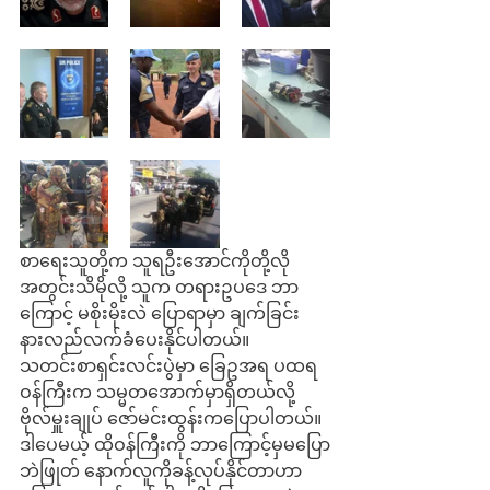
စာရေးသူတို့က သူရဦးအောင်ကိုတို့လို 
အတွင်းသိမိုလို့ သူက တရားဥပဒေ ဘာ
ကြောင့် မစိုးမိုးလဲ ပြောရာမှာ ချက်ခြင်း 
နားလည်လက်ခံပေးနိုင်ပါတယ်။
သတင်းစာရှင်းလင်းပွဲမှာ ခြေဥအရ ပထရ
ဝန်ကြီးက သမ္မတအောက်မှာရှိတယ်လို့ 
ဗိုလ်မှူးချုပ် ဇော်မင်းထွန်းကပြောပါတယ်။ 
ဒါပေမယ့် ထိုဝန်ကြီးကို ဘာကြောင့်မှမပြော
ဘဲဖြုတ် နောက်လူကိုခန့်လုပ်နိုင်တာဟာ 