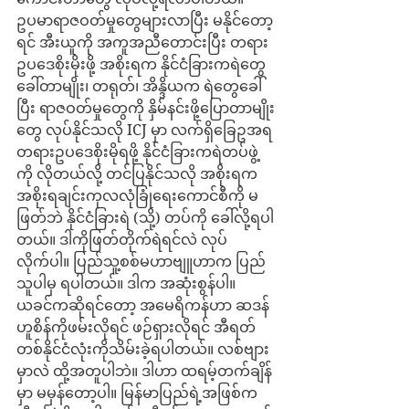
ဥပမာရာဇဝတ်မှုတွေများလာပြီး မနိုင်တော့
ရင် အီးယူကို အကူအညီတောင်းပြီး တရား
ဥပဒေစိုးမိုးဖို့ အစိုးရက နိုင်ငံခြားကရဲတွေ
ခေါ်တာမျိုး၊ တရုတ်၊ အိန္ဒိယက ရဲတွေခေါ်
ပြီး ရာဇဝတ်မှုတွေကို နှိမ်နင်းဖို့ပြောတာမျိုး
တွေ လုပ်နိုင်သလို ICJ မှာ လက်ရှိခြေဥအရ 
တရားဥပဒေစိုးမိုရဖို့ နိုင်ငံခြားကရဲတပ်ဖွဲ့
ကို လိုတယ်လို့ တင်ပြနိုင်သလို အစိုးရက 
အစိုးရချင်းကုလလုံခြုံရေးကောင်စီကို မ
ဖြတ်ဘဲ နိုင်ငံခြားရဲ (သို့) တပ်ကို ခေါ်လို့ရပါ
တယ်။ ဒါကိုဖြတ်တိုက်ရဲရင်လဲ လုပ်
လိုက်ပါ။ ပြည်သူ့စစ်မဟာဗျူဟာက ပြည်
သူပါမှ ရပါတယ်။ ဒါက အဆုံးစွန်ပါ။
ယခင်ကဆိုရင်တော့ အမေရိကန်ဟာ ဆဒန်
ဟူစိန်ကိုဖမ်းလိုရင် ဖဉ်ရှားလိုရင် အီရတ်
တစ်နိုင်ငံလုံးကိုသိမ်းခဲ့ရပါတယ်။ လစ်ဗျား
မှာလဲ ထို့အတူပါဘဲ။ ဒါဟာ ထရမ့်တက်ချိန်
မှာ မမှန်တော့ပါ။ မြန်မာပြည်ရဲ့အဖြစ်က 