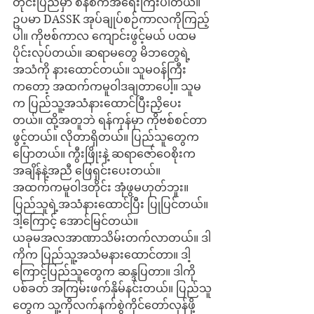
တိုင်းပြည်မှာ စနစ်ကအရေးကြီးပါတယ်။ 
ဥပမာ DASSK အုပ်ချုပ်စဉ်ကာလကိုကြည့်
ပါ။ ကိုဗစ်ကာလ ကျောင်းဖွင့်မယ် ပထမ
ပိုင်းလုပ်တယ်။ ဆရာမတွေ မိဘတွေရဲ့
အသံကို နားထောင်တယ်။ သူမဝန်ကြီး
ကတော့ အထက်ကမူဝါဒချတာပေါ့။ သူမ
က ပြည်သူ့အသံနားထောင်ပြီးညှိပေး
တယ်။ ထို့အတူဘဲ ရန်ကုန်မှာ ကိုဗစ်စင်တာ
ဖွင့်တယ်။ လိုတာရှိတယ်။ ပြည်သူတွေက
ပြောတယ်။ ကွီးဖြိုးနဲ့ ဆရာဇော်ဝေစိုးက 
အချိန်နဲ့အညီ ဖြေရှင်းပေးတယ်။ 
အထက်ကမူဝါဒတိုင်း အုံဖွမဟုတ်ဘူး။ 
ပြည်သူရဲ့အသံနားထောင်ပြီး ပြုပြင်တယ်။ 
ဒါ့ကြောင့် အောင်မြင်တယ်။
ယခုမအလအာဏာသိမ်းတက်လာတယ်။ ဒါ
ကိုက ပြည်သူ့အသံမနားထောင်တာ။ ဒါ့
ကြောင့်ပြည်သူတွေက ဆန္ဒပြတာ။ ဒါကို 
ပစ်ခတ် အကြမ်းဖက်နှိမ်နင်းတယ်။ ပြည်သူ
တွေက သူ့ကိုလက်နက်စွဲကိုင်တော်လှန်ဖို့ 