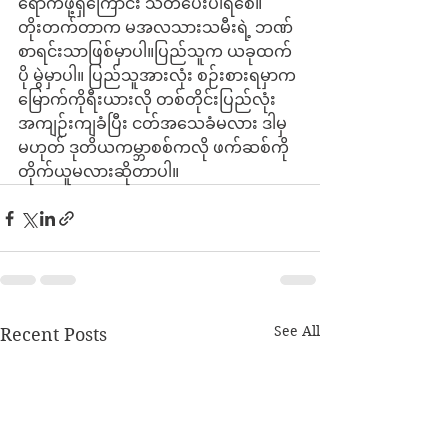
ရောက်ဖို့ရှိကြောင်း သတိပေးပါရစေ။ 
တိုးတက်တာက မအလသားသမီးရဲ့ ဘဏ်
စာရင်းသာဖြစ်မှာပါ။ပြည်သူက ယခုထက်
ပို မွဲမှာပါ။ ပြည်သူအားလုံး စဉ်းစားရမှာက 
မြောက်ကိုရီးယားလို တစ်တိုင်းပြည်လုံး 
အကျဉ်းကျခံပြီး ငတ်အသေခံမလား ဒါမှ
မဟုတ် ဒုတိယကမ္ဘာစစ်ကလို ဖက်ဆစ်ကို 
တိုက်ယူမလားဆိုတာပါ။
See All
Recent Posts