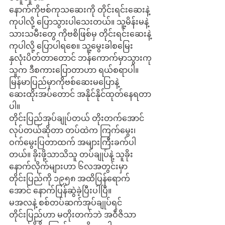
နောက်ကိုဗစ်ကုသဆေးကို တိုင်းရင်းဆေးနဲ့ 
ကုပါလို့ ပြောသွားပါသေးတယ်။ သူ့မိန်းမနဲ့
သားသမီးတွေ ကိုဗစိဖြစ်မှ တိုင်းရင်းဆေးနဲ့
ကုပါလို့ ပြောပါရစေ။ သူ့မွေးခါစမြေး 
နှလုံးပိတ်တာတောင် ဘန်ကောက်မှာသွားကု
သူက ဒီစကားပြောတာဟာ ရယ်စရာပါ။ 
မြန်မာပြည်မှာကိုဗစ်ဆေးမပြောနဲ့ 
ဆေးထိုးအပ်တောင် အနိုင်နိုင်ထုတ်နေရတာ
ပါ။
တိုင်းပြည်အုပ်ချုပ်တယ် တိုးတက်အောင်
လုပ်တယ်ဆိုတာ တပ်ထဲက ကြက်မွေး၊ 
ဝက်မွေးပြတာထက် အများကြီးခက်ပါ
တယ်။ ခိုးဖို့သာသိသူ တပ်ချုပ်နဲ့ သူခိုး
နောက်လိုက်များဟာ ၆လအတွင်းမှာ 
တိုင်းပြည်ကို ၁၉၅၈ အထိပြန်ရောက်
အောင် နောက်ပြန်ဆွဲခဲ့ပြီးပါပြီ။ 
မအလနဲ့ စစ်တပ်ဆက်အုပ်ချုပ်ရင် 
တိုင်းပြည်ဟာ မတိုးတက်ဘဲ အဝီဇိသာ