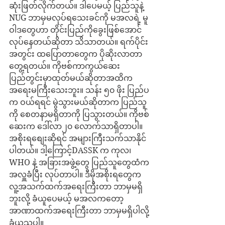
ဆုံးဖြတ်လိုက်တယ်။ ဒါပေမယ့် ပြည်သူနဲ့ 
NUG ဘာမှမလုပ်ရသေးခင်ကို မအလရဲ့ မူ
ဝါဒတွေဟာ တိုင်းပြည်ကိုခွေးဖြစ်အောင်
လုပ်နေတယ်ဆိုတာ သိသာတယ်။ ရက်ပိုင်း
အတွင်း ထပြောတာတွေက ပိုဆိုးလာတာ
တွေ့ရတယ်။ ကိုဗစ်ကာကွယ်ဆေး
ပြည်တွင်းမှာထုတ်မယ်ဆိုတာအထိက 
အရေးမကြီးသေးဘူး။ သန်း ၅၀ ဖိုး ပြည်ပ
က ဝယ်ရရင် မွဲသွားမယ်ဆိုတာက ပြည်သူ
ကို စေတနာမရှိတာကို ပြသွားတယ်။ ကိုဗစ်
ဆေးက ဒေါ်လာ၂၀ လောက်သာရှိတာပါ။ 
အစိုးရစျေးဆိုရင် အများကြီးသက်သာနိုင်
ပါတယ်။ ဒါ့ကြောင့်DASSK က ကုလ၊ 
WHO နဲ့ အခြားအဖွဲ့တွေ ပြည်သူတွေထံက 
အလှူခံပြီး လုပ်တာပါ။ ဒီမိုအစိုးရတွေက 
လူ့အသက်ထက်အရေးကြီးတာ ဘာမှမရှိ
ဘူးလို့ ခံယူပေမယ့် မအလကတော့
အာဏာထက်အရေးကြီးတာ ဘာမှမရှိပါလို့ 
ခံယူသူပါ။