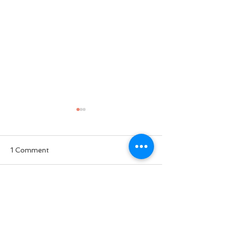
1 Comment
ခွေးစကား မှတ်တမ်း
Write a comment...
မအလတပ်ထဲက 
ဘာလို့ စျေးပေါ
Newest