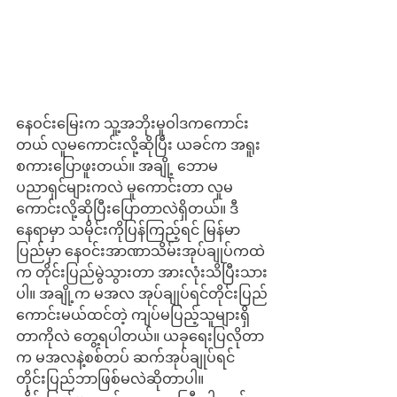
နေဝင်းမြေးက သူ့အဘိုးမူဝါဒကကောင်း
တယ် လူမကောင်းလို့ဆိုပြီး ယခင်က အရူး
စကားပြောဖူးတယ်။ အချို့ ဘောမ
ပညာရှင်များကလဲ မူကောင်းတာ လူမ
ကောင်းလို့ဆိုပြီးပြောတာလဲရှိတယ်။ ဒီ
နေရာမှာ သမိုင်းကိုပြန်ကြည့်ရင် မြန်မာ
ပြည်မှာ နေဝင်းအာဏာသိမ်းအုပ်ချုပ်ကထဲ
က တိုင်းပြည်မွဲသွားတာ အားလုံးသိပြီးသား
ပါ။ အချို့က မအလ အုပ်ချုပ်ရင်တိုင်းပြည်
ကောင်းမယ်ထင်တဲ့ ကျပ်မပြည့်သူများရှိ
တာကိုလဲ တွေ့ရပါတယ်။ ယခုရေးပြလိုတာ
က မအလနဲ့စစ်တပ် ဆက်အုပ်ချုပ်ရင် 
တိုင်းပြည်ဘာဖြစ်မလဲဆိုတာပါ။