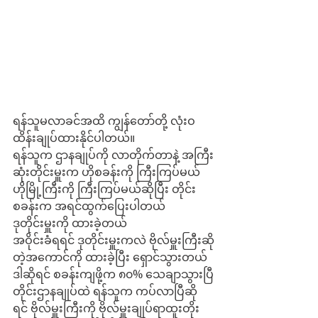
ရန်သူမလာခင်အထိ ကျွန်တော်တို့ လုံးဝ
ထိန်းချုပ်ထားနိုင်ပါတယ်။
ရန်သူက ဌာနချုပ်ကို လာတိုက်တာနဲ့ အကြီး
ဆုံးတိုင်းမှူးက ဟိုစခန်းကို ကြီးကြပ်မယ် 
ဟိုမြို့ကြီးကို ကြီးကြပ်မယ်ဆိုပြီး တိုင်း
စခန်းက အရင်ထွက်ပြေးပါတယ်
ဒုတိုင်းမှူးကို ထားခဲ့တယ်
အဝိုင်းခံရရင် ဒုတိုင်းမှူးကလဲ ဗိုလ်မှူးကြီးဆို
တဲ့အကောင်ကို ထားခဲ့ပြီး ရှောင်သွားတယ်
ဒါဆိုရင် စခန်းကျဖို့က ၈၀% သေချာသွားပြီ
တိုင်းဌာနချုပ်ထဲ ရန်သူက ကပ်လာပြီဆို
ရင် ဗိုလ်မှူးကြီးကို ဗိုလ်မှူးချုပ်ရာထူးတိုး