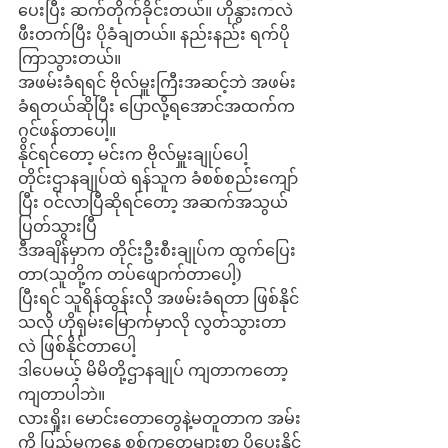
ပေးပြီး ဆက်တိုက်ခိုင်းတယ်။ ဟိုနွားကလဲ 
ဖီးတက်ပြီး ပိုခံချတယ်။ နည်းနည်း ရက်ပို
ကြာသွားတယ်။
အဖမ်းခံရရင် ဗိုလ်မှူးကြီးအဆင့်ဘဲ အဖမ်း
ခံရတယ်ဆိုပြီး ပြောလို့ရအောင်အထက်က 
ဂွင်ဖန်တာပေါ့။
နိုင်ရင်တော့ မင်းက ဗိုလ်မှူးချုပ်ပေါ့
တိုင်းဌာနချုပ်ထဲ ရန်သူက ခံစစ်စည်းကျော်
ပြီး ဝင်လာပြီဆိုရင်တော့ အဆက်အသွယ်
ပြတ်သွားပြီ
ဒီအချိန်မှာက တိုင်းဦးစီးချုပ်က ထွက်ပြေး
တာ(သူတို့က တပ်ဖျောက်တာပေါ့)
ပြီးရင် သူရိန်ထွန်းလို အဖမ်းခံရတာ ဖြစ်နိုင်
သလို ဟိုရှမ်းမြောက်မှာလို လွတ်သွားတာ
လဲ ဖြစ်နိုင်တာပေါ့
ဒါပေမယ့် မိမိတို့ဌာနချုပ် ကျတာကတော့ 
ကျတာပါဘဲ။
လားရှိုး၊ မောင်းတောတွေနဲ့မတူတာက အမ်း
ကို ပြည်မကနေ စစ်ကူတွေများစွာ ပို့ပေးနိုင်