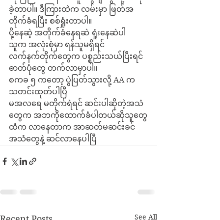
ခဲ့တာပါ။ ဒီကြားထဲက လမ်းမှာ ဖြတ်အ
တိုက်ခံရပြီး စစ်ရှုံးတာပါ။
ပို့နေဆဲ့ အတိုက်ခံနေရဆဲ ရှုံးနေဆဲပါ
သူက အလုံးစုံမှာ ရန်သူမရှိရင် 
လက်နက်တိုက်တွေက ပစ္စည်းသယ်ပြီးရင် 
ဓာတ်ပုံတွေ တက်လာမှာပါ။
စကခ ၅ ကတော့ ပွဲပြတ်သွားလို့ AA က 
သတင်းထုတ်ပါပြီ
မအလရေ မတိုက်ရဲရင် ဆင်းပါဆိုတဲ့အသံ
တွေက အဘကိုထောက်ခံပါတယ်ဆိုသူတွေ
ထံက လာနေတာက အာဆတ်မဆင်းခင်
အသံတွေနဲ့ ဆင်လာနေပါပြီ
See All
Recent Posts