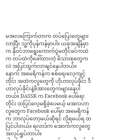
မအလကြောက်တာက တပ်ပြေးတွေများ
လာပြီး သူ့ကိုပုန်ကန်မှာပါ။ ယခုအချိန်မှာ
က နိုဝင်ဘာရွေးကောက်ပွဲမတိုင်ခင်ကထဲ
က တပ်ထဲကိုခေါ်ထားတဲ့ မိသားစုတွေက
လဲ အပြင်ထွက်လာချင်နေပါတယ်။
နောက် အမေရိကန်က စစ်ရေးလေ့ကျင့်
တိုင်း အထဲကလူတွေကို ဟိုဟာလုပ်ခိုင်း ဒီ
ဟာလုပ်ခိုင်းနဲ့ဖိအားတွေကများနေပါ
တယ်။ DASSK က Facebook ပေါ်ရေး
တိုင်း ထပြင်လေ့မရှိခဲ့ပေမယ့် မအလဟာ
လူတွေက Facebook ပေါ်မှာ အမေရိကန်
က ဘာလုပ်တော့မယ်ဆိုရင် လိုရမယ်ရ ထ
ပြင်ပါတယ်။ ရလာဒ်က အောက်ကလူတွေ 
အလုပ်ရှုပ်တာပါ။