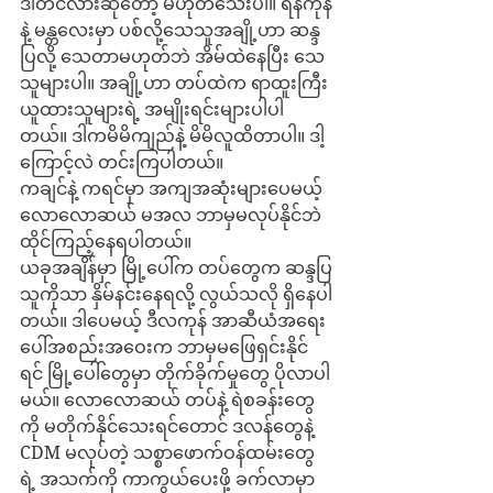
ဒါတင်လားဆိုတော့ မဟုတ်သေးပါ။ ရန်ကုန်
နဲ့ မန္တလေးမှာ ပစ်လို့သေသူအချို့ဟာ ဆန္ဒ
ပြလို့ သေတာမဟုတ်ဘဲ အိမ်ထဲနေပြီး သေ
သူများပါ။ အချို့ဟာ တပ်ထဲက ရာထူးကြီး
ယူထားသူများရဲ့ အမျိုးရင်းများပါပါ
တယ်။ ဒါကမိမိကျည်နဲ့ မိမိလူထိတာပါ။ ဒါ့
ကြောင့်လဲ တင်းကြပါတယ်။
ကချင်နဲ့ ကရင်မှာ အကျအဆုံးများပေမယ့် 
လောလောဆယ် မအလ ဘာမှမလုပ်နိုင်ဘဲ 
ထိုင်ကြည့်နေရပါတယ်။ 
ယခုအချိန်မှာ မြို့ပေါ်က တပ်တွေက ဆန္ဒပြ
သူကိုသာ နှိမ်နင်းနေရလို့ လွယ်သလို ရှိနေပါ
တယ်။ ဒါပေမယ့် ဒီလကုန် အာဆီယံအရေး
ပေါ်အစည်းအဝေးက ဘာမှမဖြေရှင်းနိုင်
ရင် မြို့ပေါ်တွေမှာ တိုက်ခိုက်မှုတွေ ပိုလာပါ
မယ်။ လောလောဆယ် တပ်နဲ့ ရဲစခန်းတွေ
ကို မတိုက်နိုင်သေးရင်တောင် ဒလန်တွေနဲ့ 
CDM မလုပ်တဲ့ သစ္စာဖောက်ဝန်ထမ်းတွေ
ရဲ့ အသက်ကို ကာကွယ်ပေးဖို့ ခက်လာမှာ