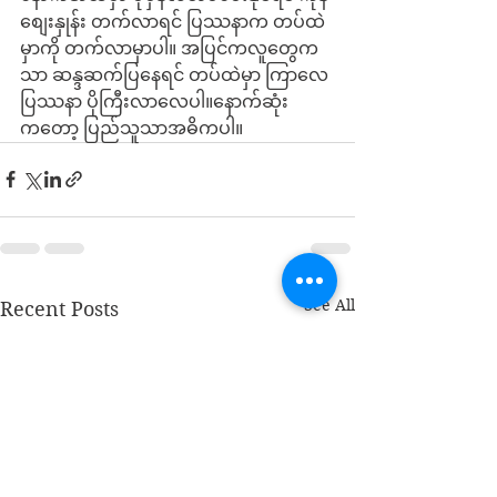
စျေးနှုန်း တက်လာရင် ပြဿနာက တပ်ထဲ
မှာကို တက်လာမှာပါ။ အပြင်ကလူတွေက
သာ ဆန္ဒဆက်ပြနေရင် တပ်ထဲမှာ ကြာလေ
ပြဿနာ ပိုကြီးလာလေပါ။နောက်ဆုံး
ကတော့ ပြည်သူသာအဓိကပါ။ 
See All
Recent Posts