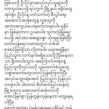
ဖြစ်သလို ဦးပိုင်မှာအလုပ်လုပ်သူများကို 
ကာကွယ်ပေးဖို့ ရပ်ကွက် မြို့နယ် ခရိုင်ထွေ
အုပ်ရုံး၊ ဦးပိုင်နဲ့ ပတ်သက်တဲ့ စီးပွါးရေး 
အဆောက်အအုံတွေနဲ့ လူတွေကို 
အကာအကွယ်ပေးရခက်လာမှာပါ။ ရခိုင်
မှာ ဖြစ်ခဲ့တာက ဥပမာပါ။ သူကလုံခြုံရေး
ပေးဖို့ အင်အားအစများစွာ သုံးရမှာဖြစ်ပြီး 
တော်လှန်ရေးသမားတွေက တစ်ခါ
အောင်မြင်ဖို့သာ လိုတာပါ။ ယခုအချိန်မှာ 
ပြည်သူက လက်နက်မရှိသေးလို့ ငြိမ်နေတာ
သာ ရှီတာပါ။သူက အကြောက်တရားနဲ့ 
ပြည်သူကိုလုပ်သလို သူ့ထောက်ခံသူတွေ 
သစ္စာဖောက်တွေဟာလဲ ပြန်ကြောက်ပြီး 
အလုပ်မသွားရဲအောင် ပြည်သူက ပြန်လုပ်
လာမှာပါ။ ဒါတောင် စိတ်ဓတ်ပြင်းထန်တဲ့ 
မြို့တွေက မအလဖက်ဆစ်တပ်ကို 
အောင်မြင်စွာ ပြန်တွန်းလှန်နေတာ တွေ့နေရ
ပါပြီ။
နောက်အထဲမှာ ပုံမှန်လစာမပေးနိုင်ရင် ကုန်