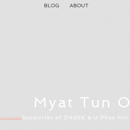
BLOG
ABOUT
Myat Tun 
Supporter of DASSK & U Phyo Min