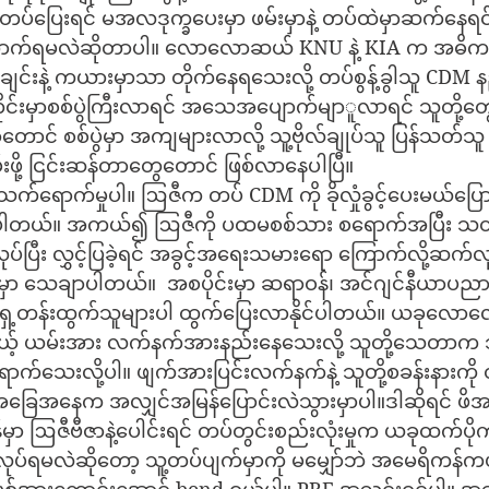
 တပ်ပြေးရင် မအလဒုက္ခပေးမှာ ဖမ်းမှာနဲ့ တပ်ထဲမှာဆက်နေရ
ကြောက်ရမလဲဆိုတာပါ။ လောလောဆယ် KNU နဲ့ KIA က အဓိ
၊ ချင်းနဲ့ ကယားမှာသာ တိုက်နေရသေးလို့ တပ်စွန့်ခွါသူ CD
်းမှာစစ်ပွဲကြီးလာရင် အသေအပျောက်မျာူလာရင် သူတို့တွေ 
ာတောင် စစ်ပွဲမှာ အကျများလာလို့ သူ့ဗိုလ်ချုပ်သူ ပြန်သတ်သ
်းဖို့ ငြင်းဆန်တာတွေတောင် ဖြစ်လာနေပါပြီ။ 
က်ရောက်မှုပါ။ ဩဇီက တပ် CDM ကို ခိုလှုံခွင့်ပေးမယ်ပြော
ခဲ့ကြပါတယ်။ အကယ်၍ ဩဇီကို ပထမစစ်သား စရောက်အပြီး 
ပ်ပြီး လွှင့်ပြခဲ့ရင် အခွင့်အရေးသမားရော ကြောက်လို့ဆက်လ
ှာ သေချာပါတယ်။  အစပိုင်းမှာ ဆရာဝန်၊ အင်ဂျင်နီယာပညာရ
်းမှာ ရှေ့တန်းထွက်သူများပါ ထွက်ပြေးလာနိုင်ပါတယ်။ ယခုလ
မယ့် ယမ်းအား လက်နက်အားနည်းနေသေးလို့ သူတို့သေတာက သူ
်သေးလို့ပါ။ ဖျက်အားပြင်းလက်နက်နဲ့ သူတို့စခန်းနားကို တိ
အခြေအနေက အလျှင်အမြန်ပြောင်းလဲသွားမှာပါ။ဒါဆိုရင် ဖိအ
်မှာ ဩဇီဗီဇာနဲ့ပေါင်းရင် တပ်တွင်းစည်းလုံးမှုက ယခုထက်ပို
ရမလဲဆိုတော့ သူ့တပ်ပျက်မှာကို မမျှော်ဘဲ အမေရိကန်ကယ်မ