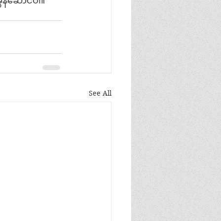
န်ဆောင်ပါ။ 
See All