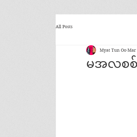
All Posts
Myat Tun Oo
Mar 
မအလစစ်တ