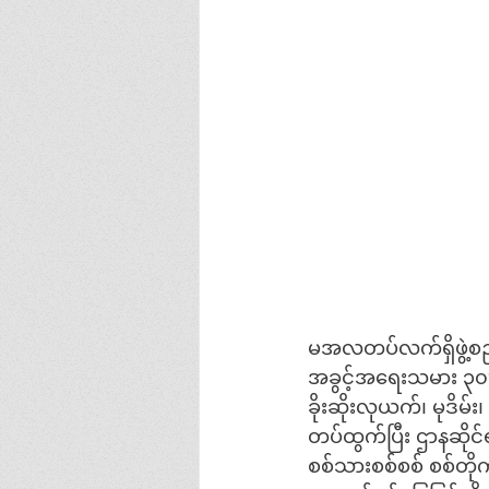
မအလတပ်လက်ရှိဖွဲ့စည
အခွင့်အရေးသမား ၃
ခိုးဆိုးလုယက်၊ မုဒိ
တပ်ထွက်ပြီး ဌာနဆိုင်
စစ်သားစစ်စစ် စစ်တို