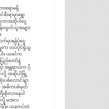
ားစရာမရှိ
စီးရာမှာရွှေ၊ 
ို့ဟာအဆိုပါငွေ
တန်းထွက်သူအများ
။
ာက်မှာရန်ပုံငွေ
းက တပ်ပိုင်ရှိသူ
ာပါ။ ယခင်က 
ပြည်တော်နဲ့ 
အန္တရာယ်က ပို
ု့ အဆိုပါမြို့
ုံးပစ်လောင်ချာ
ဟာ အဓိကပစ်မှတ်
ြီးစိုးလာနေပါ
လို့ မအလ
ါပြီ။ ယခုတပ်ထဲ