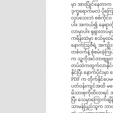
မှာ အားပြိုင်နေတာက
ဒုက္ခရောက်မလဲ ပို
လုပ်သေးဘဲ စစ်ကိုင်း
ပါ။ အကယ်၍ နေရာတိုင
လာမှာပါ။ ရုရှားတပ်မှ
ကရိန်းထဲမှာ စသ်မှုထမ
နောက်ဩဇီရဲ့ အကျိုးသ
တစ်ဝက်နဲ့ စုံစမ်း
က သူ့ကိုအင်တာဗျူးလု
တပ်ထဲကထွက်လာနိုင်မ
နိုင်ပြီး နောက်ပိုင
PDF က တိုက်နိုင်ပေ
ပတ်ဝန်းကျင်အထိ မရောက
မိသားစုကိုထိလာရင် 
ပြီး သေမှာကြောက်ချိန
သာမန်ပြည်သူက ဘာလုပ်