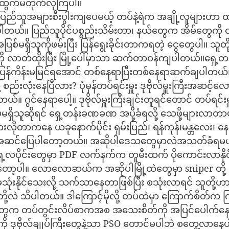
ထွက်မတိုက်လိုကြပါ။ 
ြည်သူအများစီးပွါးကျပေမယ့် တပ်နဲ့ရဲက အချို့လူများဟာ ထ
တယ်။ ပြည်သူပိုင်ပစ္စည်းသိမ်းတာ၊ နယ်တွေက အိမ်တွေကို ဝင်
ပြစ်မရှိသူကိုဖမ်းပြီး ပြန်ရွေးခိုင်းတာကရတဲ့ ငွေတွေပါ။ သူတ
ို လာတ်ထိုးပြီး မြို့ပေါ်မှာသာ ဆက်တာဝန်ကျပါတယ်။ရှေ့
ပြန်ကိန်းမမြင်ရအောင် တစ်နေရာပြီးတစ်နေရာဆက်ချပါတယ်
့ စည်းလုံးနေပြီလား? ပုံမှန်တပ်ရင်းမှူး ဒုဗိုလ်မှူးကြီးအဆင့်လေ
။ ဂွင်နေရာပေါ့။ ဒုဗိုလ်မှူးကြီးချင်းတူရင်တောင် တပ်ရင်းမှူ
ိသူဆိုရင် ရှေ့တန်းခဏခဏ အပို့ခံရလို့ သေဖို့များလာတ
ားလိုတာကနေ ယခုနောက်ပိုင်း ရှမ်းပြည်၊ ရန်ကုန်၊မန္တလေး၊ နေ
င်ပြေပါတော့တယ်။ အဆိုပါဒေသတွေမှာလဲအသတ်ခံရမယ့် 
လပိုင်းတွေမှာ PDF လက်နက်က တူမီးထက် ပိုကောင်းလာနိုင်လိ
ော့ပါ။ လောလောဆယ်က အဆိုပါမြို့ထဲတွေမှာ sniper တို့ ဗ
ုံးနိုင်သေးလို့ သက်သာနေတာဖြစ်ပြီး စသုံးလာရင် သူတို့
ု့လဲ သိပါတယ်။ ဒါကြောင့်မိုလို့ တပ်ထဲမှာ ကြောက်စိတ်က က
ွေက တပ်တွင်းလိပ်စာကအစ အသေးစိတ်ကို အပြင်ပေါက်နေ
 ဒုဗိုလ်ချုပ်ကြီးတွေနဲ့သာ PSO တောင်မပါဘဲ စတွေ့လာနေပ