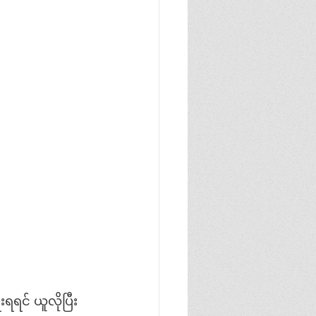
ရင် ယူလိုပြီး 