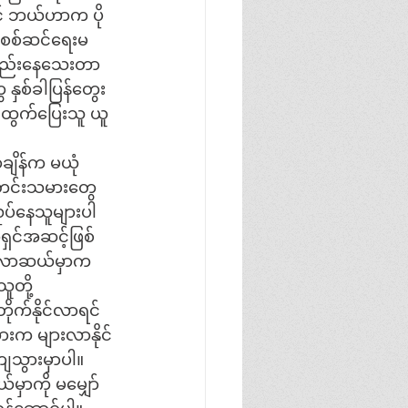
င် ဘယ်ဟာက ပို
ကစစ်ဆင်ရေးမ
M နည်းနေသေးတာ
နှစ်ခါပြန်တွေး
ူ ထွက်ပြေးသူ ယူ
ချိန်က မယုံ
သတင်းသမားတွေ
ုပ်နေသူများပါ 
ှင်အဆင့်ဖြစ်
ောလောဆယ်မှာက 
တို့
ုက်နိုင်လာရင် 
ားက များလာနိုင်
ကျသွားမှာပါ။ 
ှာကို မမျှော်