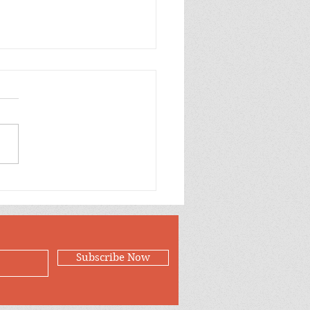
တပ်ထဲက ကြက်က ဘာ
 စျေးပေါနေတာလဲ?
Subscribe Now