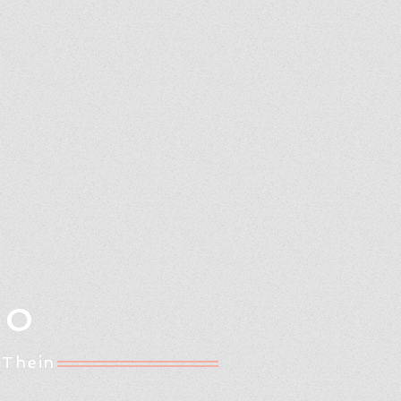
Oo
 Thein