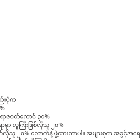
်းပုံက
၀%
မ်း၊ ရာဇဝတ်ကောင် ၃၀%
ရာမှာ လူကြီးဖြစ်လိုသူ ၂၀%
က်လိုသူ ၂၀% လောက်နဲ့ ဖွဲ့ထားတာပါ။ အများစုက အခွင့်အရေးရ