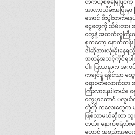
တကယ့်စစ်မြေပြင်ကို 
အာဏာသိမ်းအပြီးမှာ ပ
အောင် စီးပွါးတက်နေပါ
ငွေတွေကို သိမ်းတာ၊ အ
တွေနဲ့ အထက်လူကြီးက
စုကတော့ နောက်တန်း
ဒါဆိုအားလုံးခိုးနေရလို
အတန်အသင့်ကိုင်ရပါတယ်
ပါ။ ပြဿနာက အကပ်မရှ
ကချင်နဲ့ ရခိုင်သာ မသွ
ဧရာဝတီလောက်သာ အဆ
ကြီးလာနေပါတယ်။ ရှေ့
တွေမှာတောင် မလွယ်တ
တို့ကို ကလေးတွေက မသ
ဖြစ်လာမယ်ဆိုတာ သူတိ
တယ်။ နောက်ဖရဲသီးတ
တောင် အစည်းအဝေးကို