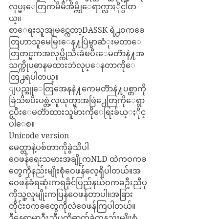
လုပ္မႈေတြကမိမိအိမ္ကိုေရာက္လာႏိုင္ပါတ
ယ္။
စာေရးသူအျမင္ကေတာ့DASSK ရဲ႕ဝကခေ
တြဟာသူမေမြးေန႔ပြဲမွာဆံုးမတာေ
တြတင္မကအလုပ္ကိုသီးခံၿပီးေမတၱာနဲ႔အ
သက္ကိုပဓာနမထားဘဲလုပ္ေနတာကိုေ
တြ႕ရပါတယ္။
ျပည္သူေတြအေနနဲ႔ကေမတၱာနဲ႔ပစ္တာကို
ခြဲသိၿပီးပစ္တဲ့လူယုတ္မာအဖြဲ႕ေတြကိုေရွာ
င္ၿပီးေမတၱာထားသူမ်ားကိုေရြးခ်ယ္ႏိုင္
ပါေစ။
Unicode version 
မေတ္တာနဲ့ပစ်တာကိုခွဲသိပါ
ဝေဖန်ရေးသမားအချို့ကNLD ထဲကဝကခ
တွေကိုနည်းမျိုးစုံဝေဖန်လေ့ရှိပါတယ်။အ
ဝေဖန်ခံရဆုံးကရခိုင်ပြည်နယ်ဝကခဦးညီပု
ကိုသူ့လူမျိုးကပြန်ဝေဖန်တာပါ။အခြား
တိုင်းဝကခတွေကိုလဲဝေဖန်ကြပါတယ်။
ဒီနေရာမှာဦးညီပုကိုဓာတ်ခဲကနည်းမျိုးစုံ