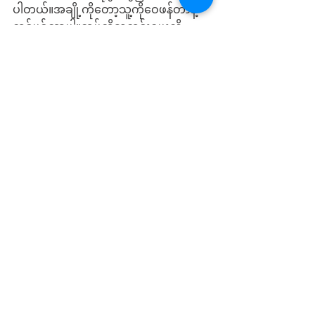
ပါတယ်။အချို့ကိုတော့သူ့ကိုဝေဖန်တာနဲ့
တင်ပစ်တာပါ။တပ်ကိုသတင်းပေးလို့
မဟုတ်ပါ။သူ့လူမျိုးအချင်းချင်းပါ။လူမျိုး
ဘာသာတူပါတယ်။ANP ဘာကြေညာချက်
မှမထုတ်ရဲပါ။
ဒါကဘာကိုပြသလဲဆိုတော့တိုင်းရင်းသား
တွေရောပြည်မကလူတွေရောဘယ်လိုပါတီ
မျိုးအစိုးရမျိုးအုပ်ချုပ်တာခံချင်လဲဆိုတာ
စဉ်းစားရမှာကိုပြနေပါတယ်။လူမျိုးခြား
ဘာသာခြားမိုလို့လက်ခုပ်တီးမယ်ဆိုရင်အဲ့ဒီ
လိုလုပ်မှုတွေကမိမိအိမ်ကိုရောက်လာနိုင်ပါ
တယ်။
စာရေးသူအမြင်ကတော့DASSK ရဲ့ဝကခ
တွေဟာသူမမွေးနေ့ပွဲမှာဆုံးမတာတွေတင်
မကအလုပ်ကိုသီးခံပြီးမေတ္တာနဲ့အသက်ကို
ပဓာနမထားဘဲလုပ်နေတာကိုတွေ့ရပါ
တယ်။
ပြည်သူတွေအနေနဲ့ကမေတ္တာနဲ့ပစ်တာကိုခွဲ
သိပြီးပစ်တဲ့လူယုတ်မာအဖွဲ့တွေကိုရှောင်ပြီး