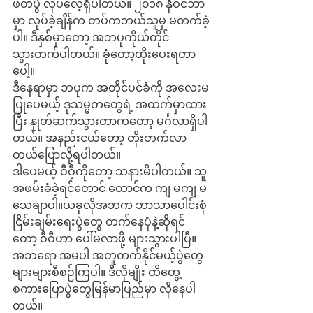
ဖတ်ပွဲ လုပ်လေ့ရှိပါတယ်။ ၂၀၁၈ နိုဝင်ဘာ
မှာ လုပ်ခဲ့ချိန်က တပ်ကဘယ်သူမှ မတက်ခဲ့
ပါ။ ဒီနှစ်မှာတော့ အဘပုကိုယ်တိုင် 
သွားတက်ပါတယ်။ ခုံတော့ထိုးပေးရတာ
ပေါ့။
ဒီနေရာမှာ ဘပုက အတိုင်ပင်ခံကို အလေးမ
ပြုပေမယ့် ဒုသမ္မတတွေရဲ့ အထက်မှာထား
ပြီး နှုတ်ဆက်သွားတာကတော့ မင်္ဂလာရှိပါ
တယ်။ အနည်းငယ်တော့ တိုးတက်လာ
တယ်ပြောလို့ရပါတယ်။
ဒါပေမယ့် ဝီဝီ့ကိုတော့ သနားမိပါတယ်။ သူ
အဖမ်းခံခဲ့ရင်တောင် ထောင်က ကျ မကျ မ
သေချာပါ။ယခုလိုအဘက ဘာသာပေါင်းစုံ 
ငြိမ်းချမ်းရေးပွဲတွေ တက်နေပုံနဲ့ဆိုရင်
တော့ ဝီဝီဟာ ပေါ်မလာဖို့ များသွားပါပြီ။
အဘရော အမပါ အတူတက်နိုင်မယ့်ပွဲတွေ 
များများစီစဉ်ကြပါ။ ဒီလိုမျိုး ထိတွေ့
စကားပြောပွဲတွေမြန်မာပြည်မှာ လိုနေပါ
တယ်။