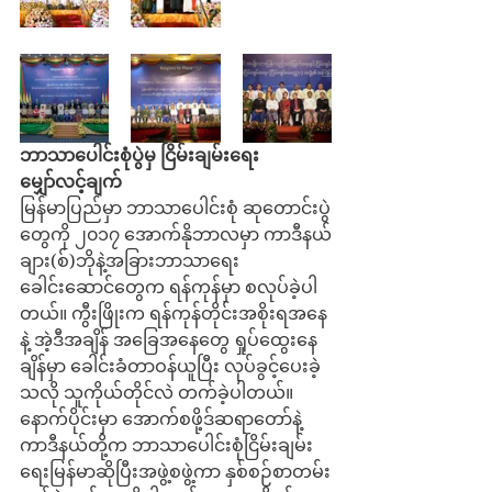
ဘာသာပေါင်းစုံပွဲမှ ငြိမ်းချမ်းရေး 
မျှော်လင့်ချက်
မြန်မာပြည်မှာ ဘာသာပေါင်းစုံ ဆုတောင်းပွဲ
တွေကို ၂၀၁၇ အောက်နိုဘာလမှာ ကာဒီနယ်
ချား(စ်)ဘိုနဲ့အခြားဘာသာရေး
ခေါင်းဆောင်တွေက ရန်ကုန်မှာ စလုပ်ခဲ့ပါ
တယ်။ ကွီးဖြိုးက ရန်ကုန်တိုင်းအစိုးရအနေ
နဲ့ အဲ့ဒီအချိန် အခြေအနေတွေ ရှုပ်ထွေးနေ
ချိန်မှာ ခေါင်းခံတာဝန်ယူပြီး လုပ်ခွင့်ပေးခဲ့
သလို သူကိုယ်တိုင်လဲ တက်ခဲ့ပါတယ်။ 
နောက်ပိုင်းမှာ အောက်စဖို့ဒ်ဆရာတော်နဲ့ 
ကာဒီနယ်တို့က ဘာသာပေါင်းစုံငြိမ်းချမ်း
ရေးမြန်မာဆိုပြီးအဖွဲ့စဖွဲ့ကာ နှစ်စဉ်စာတမ်း