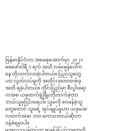
မြန်မာနိုင်ငံဟာ အမေစုအောက်မှာ ၂၀၂၁ 
ဖေဖော်ဝါရီ ၁ ရက် အထိ လမ်းမှန်ပေါ်က
နေ တိုးတက်လာခဲ့ပါတယ်။ ပြည်သူတွေ
ဟာ လွတ်လပ်မှုကို အတိုင်းအတာတစ်ခု
အထိ ရခဲ့ပါတယ်။ တိုင်းပြည်မှာ စီးပွါးရေး
ကအစ ယခုထက်ဖွံ့ဖြိုးတိုးတက်ခဲ့တာ 
ဘယ်သူမှငြင်းမရပါ။ သူမကို ဝေဖန်ခဲ့သူ
တွေတောင် သူမရဲ့ အုပ်ချုပ်မှုဟာ ယခုမအ
လထက်အဆ ၁၀၀ မကသာတယ်ဆိုတာ 
ဝန်ခံရမှာပါ။ 
မအလသူပုန်တပ်က ဆန္ဒပြပြည်သူတွေကို 