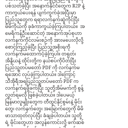
ပစ်သတ်ခဲ့ပြီး အနောက်နိုင်ငံတွေက R2P နဲ့ 
ကာကွယ်ပေးရန် ပျက်ကွက်ခဲ့အပြီးမှာ 
ပြည်သူတွေက ရရာလက်နက်ဆွဲကိုင်ပြီး 
မိမိကိုယ်ကို ခုခံကာကွယ်ခဲ့ကြပါတယ်။  အ
မေရိကန်ဦးဆောင်တဲ့ အနောက်အုပ်စုဟာ 
လက်နက်ကိုင်လမ်းစဉ်ကို အားမပေးလိုလို့ 
စောင့်ကြည့်ခဲ့ပြီး ပြည်သူ့အစိုးရကို 
လက်နက်မထောက်ပံ့ခဲ့ကြပါ။ တရုတ်၊ 
အိန္ဒိယနဲ့ ထိုင်းတို့က နယ်စပ်ကိုပိတ်ပြီး 
ပြည်သူ့တပ်မတော် PDF ကို လက်နက်မ
ရအောင် လုပ်ခဲ့ကြပါတယ်။ ဒါကြောင့် 
သီအိုရီအရပြည်သူ့တပ်မတော် PDF က 
လက်နက်ရဖို့ခက်ပြီး သူတို့အိမ်မက်ကို စွန့်
လွှတ်ရမလို ဖြစ်ခဲ့ပါတယ်။ ဒါပေမယ့် 
မြန်မာလူမျိုးတွေက တီထွင်နိုင်စွမ်းနဲ့ မိုင်း
တွေ၊ လက်နက်တွေ၊ အမြောက်တွေကို မိမိ
ဖာသာထုတ်လုပ်ပြီး ခံချခဲ့ပါတယ်။ သူတို့
ရဲ့ မိုင်းတွေဟာ အလွန်ကောင်းလို့ ဖက်ဆစ်