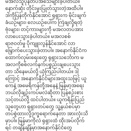
မအလသူပုန်တပ်အသေများခဲ့ပါတယ်။ 
နောက်ဆုံး တိုင်းမှုးပြုတ်သွားတဲ့အထိပါ။
ဒါကိုပြန်တိုက်နိုင်အောင် ရုရှားက မိုင်းဖျက်
ခံယဉ်များ၊ လေယဉ်ပေါ်က ကြဲချလို့ရတဲ့ 
ဗုံးများ၊ တင့်ကားများကို မအလတပ်အား 
လာပေးသွားခဲ့ပါတယ်။ မအလစစ်
ရာဇဝတ်မှု ပိုကျူးလွန်နိုင်အောင် လာ
မြှောက်ပေးသွားခဲ့တာပါ။ အနောက်နိုင်ငံက 
ထောက်လှမ်းရေးတွေ ရုရှားသင်္ဘောက မ
အလကိုစစ်လက်နက်ပစ္စည်းချပေးသွား
တာ သိနေမယ်လို့ ယုံကြည်ပါတယ်။ ဒါ့
ကြောင့် အနောက်နိုင်ငံများအထူးသဖြင့် ယူ
ကေနဲ့ အမေရိကန်တို့အနေနဲ့ မြန်မာ့အရေး 
ဘယ်လိုချဉ်းကပ်မလဲဆိုတာ ပြန်စဉ်းစား
သင့်တယ်လို့ ထင်ပါတယ်။ ယူကရိန်းပြည်
သူတွေဟာ ရုရှားတပ်တွေ သူ့နယ်စပ်မှာ 
တပ်စွဲထားလို့ဒုက္ခရောက်နေတာ အားလုံးသိ
မှာပါ။ မြန်မာကိုလဲ ရုရှားထံ ထိုးအပ်လိုက်
ရင် တချိန်ချိန်မှာအနောက်နိုင်ငံတွေ