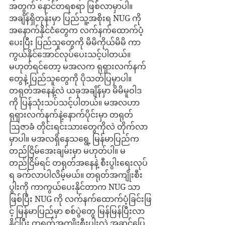
အတွက် နောင်တရစရာ ဖြစ်လာမှာပါ။ 
အချိန်ရှိတုန်းမှာ ပြည်သူ့အစိုးရ NUG ကို
အနောက်နိုင်ငံတွေက လက်နက်ထောက်ပံ့
ပေးပြီး ပြည်သူတွေကို မိမိကိုယ်မိမိ ကာ
ကွယ်နိုင်အောင်လုပ်ပေးသင့်ပါတယ်။ 
မဟုတ်ရင်တော့ မအလက ရုရှားလက်နက်
တွေနဲ့ ပြည်သူတွေကို ပိုသတ်ပြမှာပါ။
တရုတ်အနေနဲ့လဲ ယခုအချိန်မှာ မိမိမူဝါဒ
ကို ပြန်သုံးသပ်သင့်ပါတယ်။ မအလဟာ 
ရုရှားလက်နက်နဲ့နောက်ပိုင်းမှာ တရုတ်
ဩဇာခံ တိုင်းရင်းသားတွေကိုလဲ တိုက်လာ
မှာပါ။ မအလရှိနေသရွေ့ မြန်မာပြည်က 
တည်ငြိမ်အေးချမ်းမှာ မဟုတ်ပါ။ မ
တည်ငြိမ်ရင် တရုတ်အနေနဲ့ စီးပွါးရေးလုပ်
ရ ခက်လာပါလိမ့်မယ်။ တရုတ်အကျိုးစီး
ပွါးကို ကာကွယ်ပေးနိုင်တာက NUG သာ
ဖြစ်ပြီး NUG ကို လက်နက်ထောက်ပံ့ခြင်းဖြ
င့် မြန်မာပြည်မှာ စစ်ပွဲတွေ မြန်မြန်ပြီးလာ
နိုင်ပြီး တရုတ်အကျိုးစီးပွါးလဲ အဆင်ပြေ