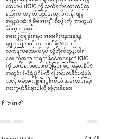
လာမှာပါ။NUG ကို လက်နက်ထောက်ပံ့တဲ့
နည်းက တရုတ်ပြည်အတွက် ကုန်ကျမှု
အနည်းဆုံးနဲ့ မိမိအကျိုးစီးပွါးကို ကာကွယ်
နိုင်တဲ့ နည်းပါ။
အကျဉ်းချုပ်ရရင် အမေရိကန်အနေနဲ့  
ရုရှားဩဇာကို ကာကွယ်ဖို့ NUG ကို 
လက်နက်ထောက်ပံ့ပါလို့တိုက်တွန်းပါရ
စေ။ ထို့အတူ တရုတ်နိုင်ငံအနေနဲ့လဲ NUG 
ကို လက်နက်ထောက်ပံ့ခြင်းဖြင့် မြန်မာနိုင်ငံ
အတွင်း မိမိရဲ့ပုံရိပ်ကို ပြောင်းလဲနိုင်မှာဖြစ်
သလို မိမိအကျိုးစီးပွါးကိုလဲ အကောင်းဆုံး
ကာကွယ်နိုင်မှာပါလို့ ပြောပါရစေ။ 
See All
Recent Posts