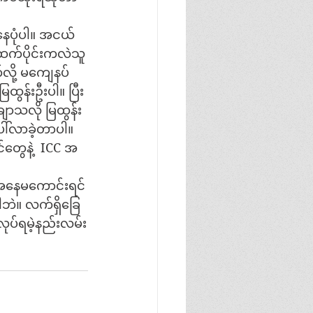
နေပုံပါ။ အငယ်
ထက်ပိုင်းကလဲသူ
လို့ မကျေနပ်
ြထွန်းဦးပါ။ ပြီး
ျာသလို မြထွန်း
ပေါ်လာခဲ့တာပါ။
်တွေနဲ့  ICC အ
ေအနေမကောင်းရင်
ပါဘဲ။ လက်ရှိခြေ
လုပ်ရမဲ့နည်းလမ်း