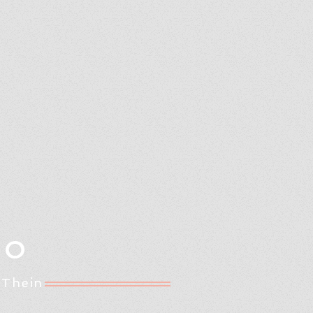
Oo
 Thein