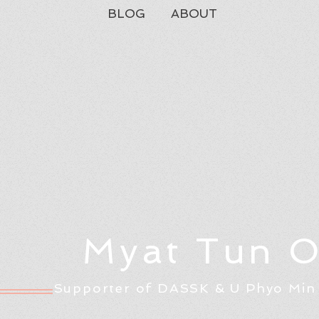
BLOG
ABOUT
Myat Tun 
Supporter of DASSK & U Phyo Min