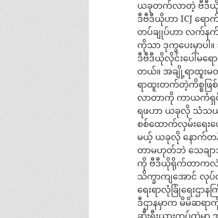
ယခုတက်လာတဲ့ ဗီဒီယိုဖ
ဒီဗီဒီယိုဟာ ICJ ရေ
တပ်ချုပ်ဟာ လက်နက်ကို
ကိုသာ ဒုက္ခပေးမှာပါ
ဒီဗီဒီယိုလိုင်းပေါ်
တယ်။ အချို့ရာထူးမတ
ရာထူးတက်တဲ့ကိစ္စဖြစ်
လာတာကို ကာယကံရှင်
ရဖဟာ ယခုလို သံသယရ
စစ်ထောက်လှမ်းရေးပေါ
မယ့် ယခုလို နောက်တန
တာမဟုတ်ဘဲ သေချာသင
ကို ဗီဒီယိုရိုက်တာက
သိက္ခာကျအောင် လုပ်
ရေးရာလုံခြုံရေးဌာနက
ဒီဌာနမှာက မိမိဆရာကို
ဆီးရီးယားတပ်ထဲမှာ 