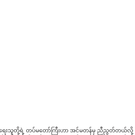
့ စာရေးသူတို့ရဲ့ တပ်မတော်ကြီးဟာ အင်မတန်မှ ညီညွတ်တယ်လို