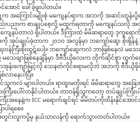
ဝင်အောင် ခေါ်ခဲ့ဖူးပါတယ်။
့က အကြောင်းမျိုးစုံ မကျေနပ်ရာက အဘကို အဆင်းတွန်းပို့
 နည်းပညာက စာချုပ်စေ့လို့ မထွက်ရတာကို မကျေနပ်သလို အ
 မကျေနပ်တာလဲ ရှိပါတယ်။ ဒီကြားထဲ မိမိဆရာတွေ ဒုက္ခရောက်
 အုပ်ချုပ်ခဲ့တာက ၂၀၁၀ အလွန်မှာ ဘကျော်ဆွေ၊ စိုးရှိန်နဲ့ မ
ေးဝန်ကြီးစိုးထွဋ်ပေါ့။ ဘကျော်ဆွေကလဲ ဘာဖြစ်နေလဲ မသေခ
ု့ မသေချာဖြစ်နေချိန်မှာ ဒီဗီဒီယိုလေးက တိုက်ဆိုင်စွာ ထွက်
းကျော်မြင့်လို သေနတ်ကိုင်စရာမလိုဘဲ အဘကို ဗီဒီယိုဖိုင
 ဖြစ်လာနေပါပြီ။
ချင်သူကလဲ များပါတယ်။ ရာထူးမတိုးရင် မိမိဆရာတွေ အခြ
များကြီးပေါ်လာနိုင်ပါတယ်။ တာဝန်ရှိသူကတော့ တပ်ချုပ်ကြီး
ကြီးအနေနဲ့က ICC မရောက်ချင်ရင် မိမိတပ်ကိုထိန်းနိုင်အောင်
ပြောပါရစေ။
 အတွင်းလူကပို့မှ နယ်သာလန်ကို ရောက်သွားတတ်ပါတယ်။