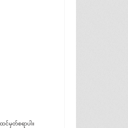
့ ထင်မှတ်စရာပါ။