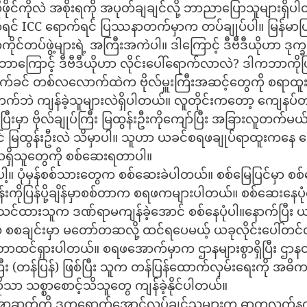
ိုင်ကိုလဲ အစိုးရကို အပုတ်ချချင်လို့ ဘာညာပြောသူများရှိပ
ာက်ရင် ICC ရောက်ရင် ပြဿနာတက်မှာက တပ်ချုပ်ပါ။ မြန်မာ
င်တပ်ဖွဲ့များရဲ့ အကြီးအကဲပါ။ ဒါကြောင့် ဒီဗီဒီယိုဟာ ဒုက္
။ ဘာကြောင့် ဒီဗီဒီယိုဟာ လိုင်းပေါ်ရောက်လာလဲ? ဒါကဘာကို
မရောက်ခင် တစ်လလောက်ထဲက ဗိုလ်မှူးကြီးအဆင့်တွေကို စရာထူ
က်ဘဲ ကျန်ခဲ့သူများလဲရှိပါတယ်။ လူတိုင်းကတော့ ကျေနပ်
ပြီးမှာ ဗိုလ်ချုပ်ကြီး မြထွန်းဦးကိုကျော်ပြီး အခြားလူတက်မယ
 မြထွန်းဦးလဲ သိမှာပါ။ သူဟာ ယခင်စရဖချုပ်ရာထူးကနေ ပ
ှိသူတွေကို စစ်ဆေးရတာပါ။
့။ ပုံမှန်စစ်သားတွေက စစ်ဆေးခဲပါတယ်။ စစ်မြေပြင်မှာ စစ်
်းကိုပြန်ပို့ချိန်မှာစစ်တာက စရဖကများပါတယ်။ စစ်ဆေးနေပု
်ထားသူက ဒဏ်ရာမကျန်ခဲ့အောင် စစ်နေပုံပါ။နောက်ပြီး ယ
လဲ စစချင်းမှာ မတော်တဆလို့ ထင်ရပေမယ့် ယခုလိုင်းပေါ်တင်လ
တာထင်ရှားပါတယ်။ စရဖအောက်မှာက ဌာနများစွာရှိပြီး ဌာန
ြီး (တန်ပြန်) ဖြစ်ပြီး သူက တန်ပြန်ထောက်လှမ်းရေးကို အဓိ
သာ သစ္စာစောင့်သိသူတွေ ကျန်ခဲ့နိုင်ပါတယ်။
အာဆတ်ကို ဒုက္ခရောက်အောင်လုပ်ချင်သူများက ဓာတုလက်န