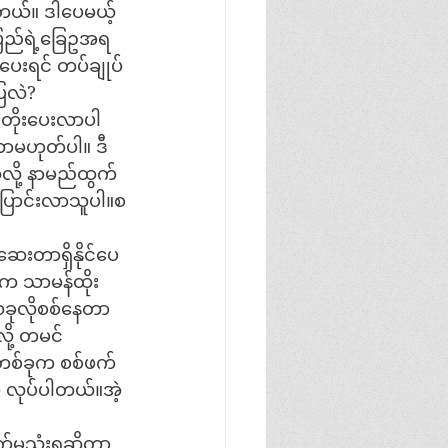
ါတယ်။ ဒါပေမယ့်
ပြည်ရဲ့ခြေဥအရ
ခပေးရင် တပ်ချုပ်
ပြလဲ?
းတိုးပေးလာပါ
တာမဟုတ်ပါ။ ဒီ
်လို့ နာမည်ထွက်
ြောင်းလာသူပါ။စ
ဆေးတာရှိနိုင်ပေ
ံက သာမန်ထိုး
ခုလိုစစ်နေတာ
ို့ တမင်
တစ်ခုက စစ်ဖက်
က လုပ်ပါတယ်။အဲ့
က်မသုံးရဆိုတာ