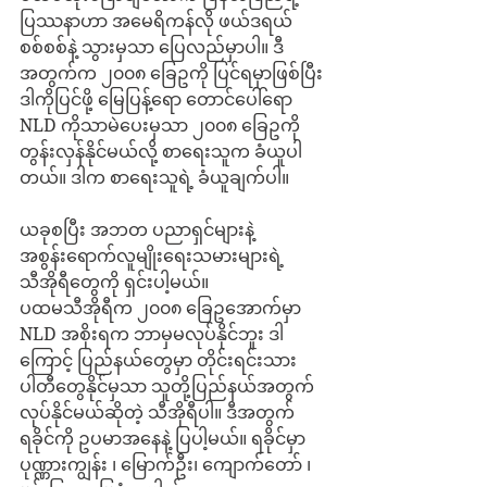
ပြဿနာဟာ အမေရိကန်လို ဖယ်ဒရယ်
စစ်စစ်နဲ့ သွားမှသာ ပြေလည်မှာပါ။ ဒီ
အတွက်က ၂၀၀၈ ခြေဥကို ပြင်ရမှာဖြစ်ပြီး 
ဒါကိုပြင်ဖို့ မြေပြန့်ရော တောင်ပေါ်ရော 
NLD ကိုသာမဲပေးမှသာ ၂၀၀၈ ခြေဥကို 
တွန်းလှန်နိုင်မယ်လို့ စာရေးသူက ခံယူပါ
တယ်။ ဒါက စာရေးသူရဲ့ ခံယူချက်ပါ။
ယခုစပြီး အဘတ ပညာရှင်များနဲ့ 
အစွန်းရောက်လူမျိုးရေးသမားများရဲ့ 
သီအိုရီတွေကို ရှင်းပါ့မယ်။
ပထမသီအိုရီက ၂၀၀၈ ခြေဥအောက်မှာ 
NLD အစိုးရက ဘာမှမလုပ်နိုင်ဘူး ဒါ
ကြောင့် ပြည်နယ်တွေမှာ တိုင်းရင်းသား
ပါတီတွေနိုင်မှသာ သူတို့ပြည်နယ်အတွက် 
လုပ်နိုင်မယ်ဆိုတဲ့ သီအိုရီပါ။ ဒီအတွက် 
ရခိုင်ကို ဥပမာအနေနဲ့ ပြပါ့မယ်။ ရခိုင်မှာ 
ပုဏ္ဏားကျွန်း ၊ မြောက်ဦး၊ ကျောက်တော် ၊ 