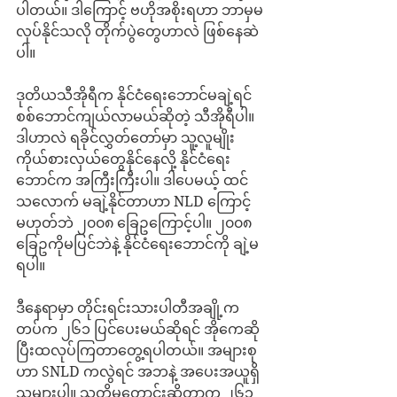
ပါတယ်။ ဒါကြောင့် ဗဟိုအစိုးရဟာ ဘာမှမ
လုပ်နိုင်သလို တိုက်ပွဲတွေဟာလဲ ဖြစ်နေဆဲ
ပါ။
ဒုတိယသီအိုရီက နိုင်ငံရေးဘောင်မချဲ့ရင် 
စစ်ဘောင်ကျယ်လာမယ်ဆိုတဲ့ သီအိုရီပါ။ 
ဒါဟာလဲ ရခိုင်လွှတ်တော်မှာ သူ့လူမျိုး
ကိုယ်စားလှယ်တွေနိုင်နေလို့ နိုင်ငံရေး
ဘောင်က အကြီးကြီးပါ။ ဒါပေမယ့် ထင်
သလောက် မချဲ့နိုင်တာဟာ NLD ကြောင့်
မဟုတ်ဘဲ ၂၀၀၈ ခြေဥကြောင့်ပါ။ ၂၀၀၈ 
ခြေဥကိုမပြင်ဘဲနဲ့ နိုင်ငံရေးဘောင်ကို ချဲ့မ
ရပါ။ 
ဒီနေရာမှာ တိုင်းရင်းသားပါတီအချို့က 
တပ်က ၂၆၁ ပြင်ပေးမယ်ဆိုရင် အိုကေဆို
ပြီးထလုပ်ကြတာတွေ့ရပါတယ်။ အများစု
ဟာ SNLD ကလွဲရင် အဘနဲ့ အပေးအယူရှိ
သူများပါ။ သူတို့မတောင်းဆိုတာက ၂၆၁ 