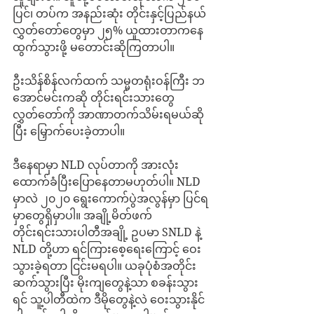
ပြင်၊ တပ်က အနည်းဆုံး တိုင်းနှင့်ပြည်နယ် 
လွှတ်တော်တွေမှာ ၂၅% ယူထားတာကနေ 
ထွက်သွားဖို့ မတောင်းဆိုကြတာပါ။ 
ဦးသိန်စိန်လက်ထက် သမ္မတရုံးဝန်ကြီး ဘ
အောင်မင်းကဆို တိုင်းရင်းသားတွေ
လွှတ်တော်ကို အာဏာတက်သိမ်းရမယ်ဆို
ပြီး မြှောက်ပေးခဲ့တာပါ။
ဒီနေရာမှာ NLD လုပ်တာကို အားလုံး
ထောက်ခံပြီးပြောနေတာမဟုတ်ပါ။ NLD 
မှာလဲ ၂၀၂၀ ရွေးကောက်ပွဲအလွန်မှာ ပြင်ရ
မှာတွေရှိမှာပါ။ အချို့မိတ်ဖက် 
တိုင်းရင်းသားပါတီအချို့ ဥပမာ SNLD နဲ့ 
NLD တို့ဟာ ရင်ကြားစေ့ရေးကြောင့် ဝေး
သွားခဲ့ရတာ ငြင်းမရပါ။ ယခုပုံစံအတိုင်း
ဆက်သွားပြီး မိုးကျတွေနဲ့သာ စခန်းသွား
ရင် သူ့ပါတီထဲက ဒီမိုတွေနဲ့လဲ ဝေးသွားနိုင်