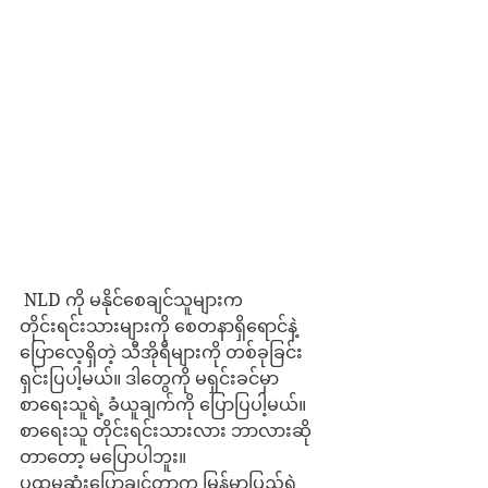
 NLD ကို မနိုင်စေချင်သူများက 
တိုင်းရင်းသားများကို စေတနာရှိရောင်နဲ့ 
ပြောလေ့ရှိတဲ့ သီအိုရီများကို တစ်ခုခြင်း
ရှင်းပြပါ့မယ်။ ဒါတွေကို မရှင်းခင်မှာ 
စာရေးသူရဲ့ ခံယူချက်ကို ပြောပြပါ့မယ်။ 
စာရေးသူ တိုင်းရင်းသားလား ဘာလားဆို
တာတော့ မပြောပါဘူး။
ပထမဆုံးပြောချင်တာက မြန်မာပြည်ရဲ့ 