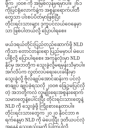
ဖို့က ၂၀၀၈ ကို အမြစ်လှန်မှရမှာပါ။ ၂၆၁ 
ကိုပြင်ရုံလောက်နဲ့က အစွန်းရောက်ပါတီ
တွေသာ ပါးစပ်ပိတ်မှာဖြစ်ပြီး 
တိုင်းရင်းသားများ ဒုက္ခပင်လယ်ဝေနေမှာ
သာ ဖြစ်ပါတယ်လို့ ပြောပါရစေ။
ဖယ်ဒရယ်တိုင်းပြည်တည်ဆောက်ဖို့ NLD 
ကိုသာ တောင်တန်းရော ပြည်မမှာပါ မဲပေး
ပါစို့လို့ ပြောပါရစေ။ အကုန်လုံးမှာ NLD 
နိုင်မှ အဘတို့က သွေးခွဲလို့မရမှန်းသိမှာပါ။ 
အင်္ဂလိပ်က လွတ်လပ်ရေးပေးခါနီးမှာ 
သွေးခွဲလို့ ဗိုလ်ချုပ်အောင်ဆန်းက ပင်လုံ
စာချုပ် ချုပ်ခဲ့ရသလို ၂၀၀၈ ခြေဥမပြင်လို
တဲ့ အဘတို့ကလဲ လူမျိုးရေးအစွန်းရောက်
သမားတွေနဲ့ပေါင်းပြီး တိုင်းရင်းသားတွေနဲ့ 
NLD ကို သွေးခွဲဖို့ ကြိုးစားနေတာပါ။ 
တိုင်းရင်းသားတွေက ၂၀၂၀ နိုဝင်ဘာ ၈ 
ရက်နေ့မှာ NLD ကို မဲပေးပြီး ဒုတိယပင်လုံ
အနေနဲ့ သွေးစည်းမှုကို ပြကြပါလို့ 