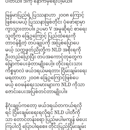
ပါတယ်။ ဒါကို နောက်မှရေးပါ့မယ်။
မြန်မာပြည်ရဲ့ ပြဿနာဟာ ၂၀၀၈ ကြောင့် 
ဖြစ်ပေမယ့် ပြဿနာဖြစ်တိုင်း ပုံဖော်ရာမှာ 
ကွာသွားတာပါ။ ဥပမာ V အမှုဆိုရင် စာရေး
သူတို့က ခြေဥကြောင့် ပြည်ထဲရေးကို 
တာဝန်ရှိတဲ့ တပ်ချုပ်ကို အပြစ်ပြောပေ
မယ့် သက္ကဖွတ်ညိုတို့က NLD အစိုးရကို 
ဦးတည်ပြောပြီး တပ်အကောင့်တုတွေက 
မြှောက်ပေးခဲ့တာမျိုးပေါ့။ တိုင်းရင်းသား
ကိစ္စမှာလဲ ဖယ်ဒရယ်မရတာ၊ ငြိမ်းချမ်းရေး
မရတာဟာ ၂၀၀၈ ခြေဥကြောင့်ဖြစ်ပေ
မယ့် ဝေဖန်ရေးသမားများက NLD ကိုသာ 
ဇောင်းပေးအပြစ်တင်တာမျိုးပါ။
နိဂုံးချုပ်ကတော့ ဖယ်ဒရယ်တကယ်ရလို
ရင် ငြိမ်းချမ်းရေးရလိုရင် NLD ပါတီကို
သာ တောင်တန်းရော ပြည်မပါမကျန် မဲပေး
ကြပါလို့ ပြောပါရစေ။ တိုင်းပြည်ငြိမ်းချမ်း