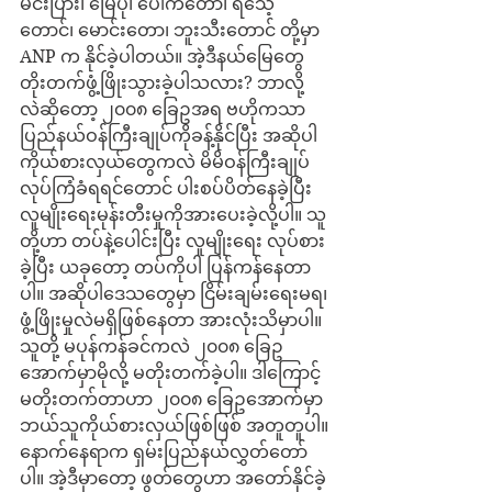
မင်းပြား၊ မြေပုံ၊ ပေါက်တော၊ ရသေ့
တောင်၊ မောင်းတော၊ ဘူးသီးတောင် တို့မှာ 
ANP က နိုင်ခဲ့ပါတယ်။ အဲ့ဒီနယ်မြေတွေ 
တိုးတက်ဖွံ့ဖြိုးသွားခဲ့ပါသလား? ဘာလို့
လဲဆိုတော့ ၂၀၀၈ ခြေဥအရ ဗဟိုကသာ 
ပြည်နယ်ဝန်ကြီးချုပ်ကိုခန့်နိုင်ပြီး အဆိုပါ
ကိုယ်စားလှယ်တွေကလဲ မိမိဝန်ကြီးချုပ်
လုပ်ကြံခံရရင်တောင် ပါးစပ်ပိတ်နေခဲ့ပြီး 
လူမျိုးရေးမုန်းတီးမှုကိုအားပေးခဲ့လို့ပါ။ သူ
တို့ဟာ တပ်နဲ့ပေါင်းပြီး လူမျိုးရေး လုပ်စား
ခဲ့ပြီး ယခုတော့ တပ်ကိုပါ ပြန်ကန်နေတာ
ပါ။ အဆိုပါဒေသတွေမှာ ငြိမ်းချမ်းရေးမရ၊ 
ဖွံ့ဖြိုးမှုလဲမရှိဖြစ်နေတာ အားလုံးသိမှာပါ။ 
သူတို့ မပုန်ကန်ခင်ကလဲ ၂၀၀၈ ခြေဥ
အောက်မှာမိုလို့ မတိုးတက်ခဲ့ပါ။ ဒါကြောင့် 
မတိုးတက်တာဟာ ၂၀၀၈ ခြေဥအောက်မှာ 
ဘယ်သူကိုယ်စားလှယ်ဖြစ်ဖြစ် အတူတူပါ။
နောက်နေရာက ရှမ်းပြည်နယ်လွှတ်တော်
ပါ။ အဲ့ဒီမှာတော့ ဖွတ်တွေဟာ အတော်နိုင်ခဲ့