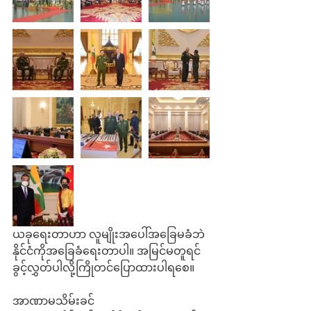
ယခုရေးတာဟာ လူမျိုးအပေါ်အခြေမခံဘဲ 
နိုင်ငံကိုအခြေခံရေးတာပါ။ အမြင်မတူရင် 
ခွင့်လွှတ်ပါလို့ကြိုတင်ပြောထားပါရစေ။ 
အာဏာမသိမ်းခင်