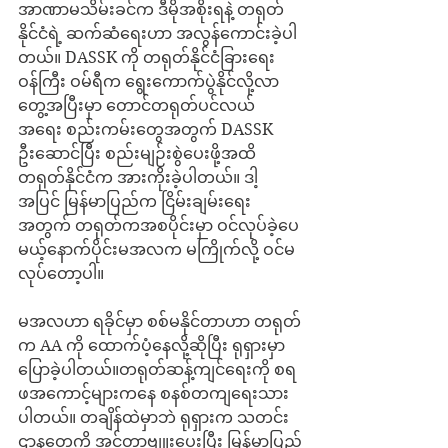
အာဏာမသိမ်းခင်က ဒီမိုအစိုးရနဲ့ တရုတ်
နိုင်ငံရဲ့ ဆက်ဆံရေးဟာ အလွန်ကောင်းခဲ့ပါ
တယ်။ DASSK ကို တရုတ်နိုင်ငံခြားရေး
ဝန်ကြီး ဝမ်ရီက ရွေးကောက်ပွဲနိုင်လို့လာ
တွေ့အပြီးမှာ တောင်တရုတ်ပင်လယ်
အရေး စည်းကမ်းတွေအတွက် DASSK 
ဦးဆောင်ပြီး စည်းမျဉ်းစွဲပေးဖို့အထိ 
တရုတ်နိုင်ငံက အားကိုးခဲ့ပါတယ်။ ဒါ့
အပြင် မြန်မာပြည်က ငြိမ်းချမ်းရေး
အတွက် တရုတ်ကအစပိုင်းမှာ ဝင်လုပ်ခဲ့ပေ
မယ့်နောက်ပိုင်းမအလက မကြိုက်လို့ ဝင်မ
လုပ်တော့ပါ။
မအလဟာ ရခိုင်မှာ စစ်မနိုင်တာဟာ တရုတ်
က AA ကို ထောက်ပံ့နေလို့ဆိုပြီး ရုရှားမှာ 
ပြောခဲ့ပါတယ်။တရုတ်ဆန့်ကျင်ရေးကို စရ
ဖအကောင့်များကနေ စနစ်တကျရေးသား
ပါတယ်။ တချိန်ထဲမှာဘဲ ရုရှားက သတင်း
ဌာနတွေကို အင်တာဗျူးပေးပြီး မြန်မာပြည်