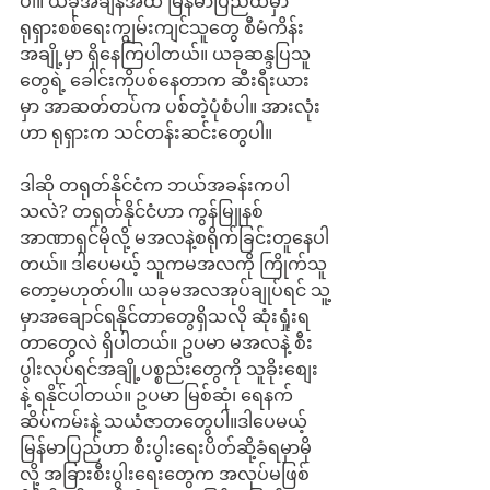
ပါ။ ယခုအချိန်အထိ မြန်မာပြည်ထဲမှာ 
ရုရှားစစ်ရေးကျွမ်းကျင်သူတွေ စီမံကိန်း
အချို့မှာ ရှိနေကြပါတယ်။ ယခုဆန္ဒပြသူ
တွေရဲ့ ခေါင်းကိုပစ်နေတာက ဆီးရီးယား
မှာ အာဆတ်တပ်က ပစ်တဲ့ပုံစံပါ။ အားလုံး
ဟာ ရုရှားက သင်တန်းဆင်းတွေပါ။
ဒါဆို တရုတ်နိုင်ငံက ဘယ်အခန်းကပါ
သလဲ? တရုတ်နိုင်ငံဟာ ကွန်မြူနစ်
အာဏာရှင်မိုလို့ မအလနဲ့စရိုက်ခြင်းတူနေပါ
တယ်။ ဒါပေမယ့် သူကမအလကို ကြိုက်သူ
တော့မဟုတ်ပါ။ ယခုမအလအုပ်ချုပ်ရင် သူ့
မှာအချောင်ရနိုင်တာတွေရှိသလို ဆုံးရှုံးရ
တာတွေလဲ ရှိပါတယ်။ ဥပမာ မအလနဲ့ စီး
ပွါးလုပ်ရင်အချို့ပစ္စည်းတွေကို သူခိုးစျေး
နဲ့ ရနိုင်ပါတယ်။ ဥပမာ မြစ်ဆုံ၊ ရေနက်
ဆိပ်ကမ်းနဲ့ သယံဇာတတွေပါ။ဒါပေမယ့် 
မြန်မာပြည်ဟာ စီးပွါးရေးပိတ်ဆို့ခံရမှာမို
လို့ အခြားစီးပွါးရေးတွေက အလုပ်မဖြစ်