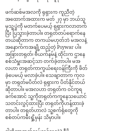
ဖက်ဆစ်မအလကို ရုရှားက ကူညီတဲ့
အထောက်အထားက မတ် ၂၇ မှာ ဘယ်သူ
မှသူ့ပွဲကို မတက်ပေမယ့် ရုရှားကလာတက်
ပြီး ပြသွားခဲ့တာပါ။ တရုတ်တပ်ရောက်နေ
တယ်ဆိုတာက တကယ်မဟုတ်ဘဲ မအလနဲ့ 
အနောက်ကအချို့ထည့်တဲ့ Psywar ပါ။ 
အခြားတရုတ်၊ ဗီယက်နမ်နဲ့ ထိုင်းက ဌာနေ 
စစ်သံမှူးအဆင့်သာ တက်ခဲ့တာပါ။ မအ
လဟာ တရုတ်ကာကွယ်ရေးဝန်ကြီးကို ဖိတ်
ခဲ့ပေမယ့် မလာခဲ့ပါ။ သေချာတာက ကုလ
မှာ တရုတ်မပိတ်လဲ ရုရှားက ပိတ်နိုင်တယ်
ဆိုတာပါ။ မအလဟာ တရုတ်က ဝင်ကူရ
ခက်အောင် သူ့ကိုတရုတ်ကကူနေသယောင် 
သတင်းလွှင့်ထားပြီး တရုတ်ကိုဟန့်ထားခဲ့
တာပါ။ တရုတ်ဟာလဲ သူ့စက်ရုံတွေကို 
စစ်တပ်ကမီးရှို့မှန်း သိမှာပါ။