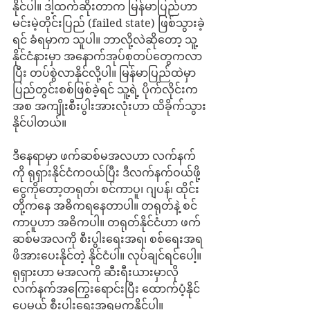
နိုင်ပါ။ ဒါ့ထက်ဆိုးတာက မြန်မာပြည်ဟာ 
မင်းမဲ့တိုင်းပြည် (failed state) ဖြစ်သွားခဲ့
ရင် ခံရမှာက သူပါ။ ဘာလို့လဲဆိုတော့ သူ့
နိုင်ငံနားမှာ အနောက်အုပ်စုတပ်တွေကလာ
ပြီး တပ်စွဲလာနိုင်လို့ပါ။ မြန်မာပြည်ထဲမှာ
ပြည်တွင်းစစ်ဖြစ်ခဲ့ရင် သူ့ရဲ့ ပိုက်လိုင်းက
အစ အကျိုးစီးပွါးအားလုံးဟာ ထိခိုက်သွား
နိုင်ပါတယ်။
ဒီနေရာမှာ ဖက်ဆစ်မအလဟာ လက်နက်
ကို ရုရှားနိုင်ငံကဝယ်ပြီး ဒီလက်နက်ဝယ်ဖို့
ငွေကိုတော့တရုတ်၊ စင်ကာပူ၊ ဂျပန်၊ ထိုင်း
တို့ကနေ အဓိကရနေတာပါ။ တရုတ်နဲ့ စင်
ကာပူဟာ အဓိကပါ။ တရုတ်နိုင်ငံဟာ ဖက်
ဆစ်မအလကို စီးပွါးရေးအရ၊ စစ်ရေးအရ
ဖိအားပေးနိုင်တဲ့ နိုင်ငံပါ။ လုပ်ချင်ရင်ပေါ့။
ရုရှားဟာ မအလကို ဆီးရီးယားမှာလို 
လက်နက်အကြွေးရောင်းပြီး ထောက်ပံ့နိုင်
ပေမယ့် စီးပွါးရေးအရမကူနိုင်ပါ။