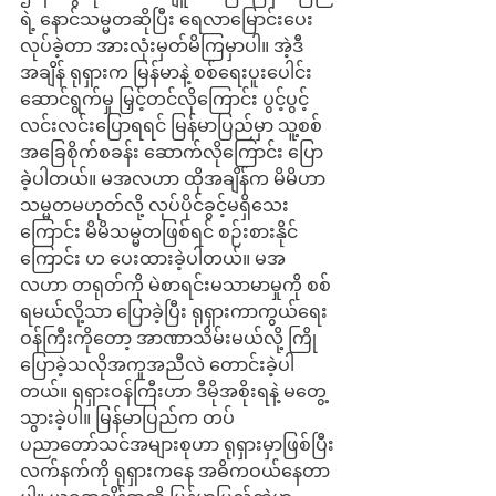
ရဲ့ နောင်သမ္မတဆိုပြီး ရေလာမြောင်းပေး
လုပ်ခဲ့တာ အားလုံးမှတ်မိကြမှာပါ။ အဲ့ဒီ
အချိန် ရုရှားက မြန်မာနဲ့ စစ်ရေးပူးပေါင်း
ဆောင်ရွက်မှု မြှင့်တင်လိုကြောင်း ပွင့်ပွင့်
လင်းလင်းပြောရရင် မြန်မာပြည်မှာ သူ့စစ်
အခြေစိုက်စခန်း ဆောက်လိုကြောင်း ပြော
ခဲ့ပါတယ်။ မအလဟာ ထိုအချိန်က မိမိဟာ 
သမ္မတမဟုတ်လို့ လုပ်ပိုင်ခွင့်မရှိသေး
ကြောင်း မိမိသမ္မတဖြစ်ရင် စဉ်းစားနိုင်
ကြောင်း ဟ ပေးထားခဲ့ပါတယ်။ မအ
လဟာ တရုတ်ကို မဲစာရင်းမသာမာမှုကို စစ်
ရမယ်လို့သာ ပြောခဲ့ပြီး ရုရှားကာကွယ်ရေး
ဝန်ကြီးကိုတော့ အာဏာသိမ်းမယ်လို့ ကြို
ပြောခဲ့သလိုအကူအညီလဲ တောင်းခဲ့ပါ
တယ်။ ရုရှားဝန်ကြီးဟာ ဒီမိုအစိုးရနဲ့ မတွေ့
သွားခဲ့ပါ။ မြန်မာပြည်က တပ်
ပညာတော်သင်အများစုဟာ ရုရှားမှာဖြစ်ပြီး
လက်နက်ကို ရုရှားကနေ အဓိကဝယ်နေတာ