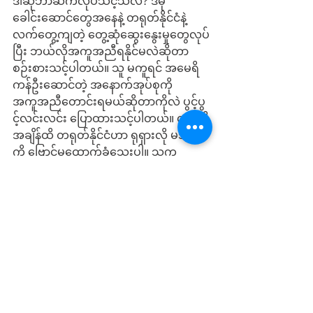
ဒါဆိုဘာဆက်လုပ်သင့်သလဲ? ဒီမို
ခေါင်းဆောင်တွေအနေနဲ့ တရုတ်နိုင်ငံနဲ့ 
လက်တွေ့ကျတဲ့ တွေ့ဆုံဆွေးနွေးမှုတွေလုပ်
ပြီး ဘယ်လိုအကူအညီရနိုင်မလဲဆိုတာ 
စဉ်းစားသင့်ပါတယ်။ သူ မကူရင် အမေရိ
ကန်ဦးဆောင်တဲ့ အနောက်အုပ်စုကို 
အကူအညီတောင်းရမယ်ဆိုတာကိုလဲ ပွင့်ပွ
င့်လင်းလင်း ပြောထားသင့်ပါတယ်။ လက်ရှိ
အချိန်ထိ တရုတ်နိုင်ငံဟာ ရုရှားလို မအလ
ကို ဗြောင်မထောက်ခံသေးပါ။ သူက
ခြံစည်းရိုးခွထိုင်နေပါတယ်။ တရုတ်နိုင်ငံ
ဟာ ဖက်ဆစ်မအလကို စီးပွါးရေးအရ ထိ
ရောက်စွာအရေးယူနိုင်သလို ပြည်တွင်း
လက်နက်ကိုင်တွေကိုလဲ လက်နက်
ထောက်ပံ့ခြင်းဖြင့် မအလကို ဖိအားပေးနိုင်
ပါတယ်။ တရုတ်ကသာ ဖိအားပေးလိုရင် ဝ 
ကို မြှောက်ျပးလိုက်တာနဲ့ မအလဟာ ယခု
ပြည်သူကိုနှိမ်နင်းနေတဲ့ တပ်တွေကို ရွှေ့ရ
မှာပါ။ အမေရိကန်က ကြာပါတယ်။ သူက