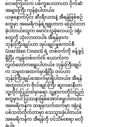
လေကြောင်းက ပစ်ကူပေးတာဟာ ပိုက်ဆံ
အများကြီး ကုန်ခဲ့ပါတယ်။
ယခုနောက်ပိုင်း ဆီးရီးယားနဲ့ အီရန်ဖြစ်စဉ်
တွေမှာ အမေရိကန်ရဲ့ဗျူဟာက ပြောင်းလာ
ခဲ့ပါတယ်။သူက မောင်းသူမဲ့လေယဉ် ဒရုံး
တွေကို သုံးလာတာပါ။ အီရန်မှာက 
ဘုန်းကြီးချုပ်ဟာ အုပ်ချုပ်မှုကောင်စီ 
Guardian Council ရဲ့ တစ်ဝက်ကို ခန့်ခွင့်
ရှိပြီး ကျန်တစ်ဝက်(၆ ယောက်)က 
လွှတ်တော်ကရွေးပါတယ်။ ဘုန်းကြီးချုပ်
က သမ္မတအထက်မှာရှိပြီး တပ်ဟာ 
ဘုန်းကြီးချုပ်အောက်မှာရှိပါတယ်။ အီရန်
အထူးတပ်က ဗိုလ်ချုပ်ကြီး ဆူလမာနီဟာ 
သူ့တိုင်းပြည်ထဲမှာရော သူ့နားကတိုင်းပြည်
တွေမှာပါ ပြဿနာဖြစ်အောင်မွှေပါတယ်။ 
အမေရိကန်က ထရမ့်လက်ထက်မှာ ဒရုံးနဲ့ 
ပစ်သတ်လိုက်တာမှာ သေသွားခဲ့ပါတယ်။ 
အမေရိကန်က အီရန်ကို ဝင်သိမ်းစရာ မလို
ခဲ့ပါ။