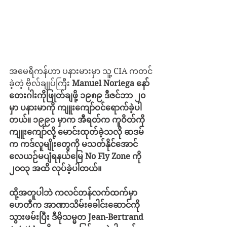
အမေရိကန်ဟာ ပနားမားမှာ သူ့ CIA ကတင်
ခဲ့တဲ့ ဗိုလ်ချုပ်ကြီး 
Manuel Noriega နော်
တေးဂါးကိုဖြုတ်ချဖို့ ၁၉၈၉ ဒီဇင်ဘာ ၂၀ 
မှာ ပနားမာကို ကျူးကျော်ဝင်ရောက်ခဲ့ပါ
တယ်။ ၁၉၉၁ မှာက အီရတ်က ကူဝိတ်ကို 
ကျူးကျော်လို့ မောင်းထုတ်ခဲ့သလို ဆဒမ်
က ကဒ်လူမျိုးတွေကို မသတ်နိုင်အောင် 
လေယဉ်မပျံရနယ်မြေ No Fly Zone ကို 
၂၀၀၃ အထိ လုပ်ခဲ့ပါတယ်။
ထို့အတူပါဘဲ ကလင်တန်လက်ထက်မှာ 
ဟေတီက အာဏာသိမ်းခေါင်းဆောင်ကို 
သွားဖမ်းပြီး ဒီမိုသမ္မတ Jean-Bertrand 