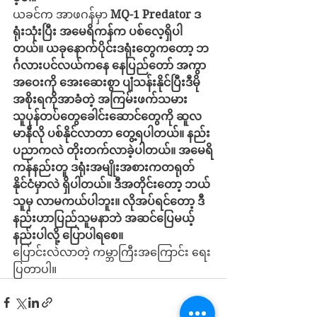
ယခင်က အာဖဂန်မှာ 
MQ-1 Predator ဒ
ရုံးသုံးပြီး အမေရိကန်က ပစ်လေ့ရှိပါ
တယ်။ ယခုနောက်ပိုင်းဒရုံးတွေကတော့ ဘ
င်္ဂလားပင်လယ်ကနေ နေပြည်တော် အကွာ
အဝေးကို အေးဆေးစွာ ပျံသန်းနိုင်ပြီးဒီမို
အစိုးရကိုအာခံတဲ့ အကြမ်းဖက်သမား 
သူပုန်တပ်တွေခေါင်းဆောင်တွေကို ဆူလ
မာနီလို ပစ်နိုင်လာတာ တွေ့ရပါတယ်။ နည်း
ပညာကလဲ တိုးတက်လာခဲ့ပါတယ်။ အမေရိ
ကန်နည်းတူ ဒရုံးအမျိုးအစားကတရုတ်
နိုင်ငံမှာလဲ ရှိပါတယ်။ ဒီအတိုင်းတော့ ဘယ်
သူမှ လာမကယ်ပါဘူး။ လိုအပ်ရင်တော့ ဒီ
နည်းဟာပြည်သူမနာဘဲ အဆင်ပြေမယ့်
နည်းပါလို့ ပြောပါရစေ။
ပြောင်းလဲလာတဲ့ ကမ္ဘာကြီးအကြောင်း ရေး
ပြတာပါ။