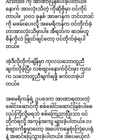
Aristide ကို အာဏာပြန်ပေးခဲ့ပါတယ်။ 
နောက် အားလုံးသိတဲ့ ကိုဆိုဗိုမှာ ဝင်ကိုင်
တာပါ။ ၂၀၀၁ ခုနှစ် အာဖဂန်က ဘင်လာဒင်
ကို မဖမ်းပေးလို့ အမေရိကန်က ဝင်တိုက်ခဲ့
တာအားလုံးသိမှာပါ။ အီရတ်က ဆဒမ်ဟူ
စိန်ကိုလဲ ဖြုတ်ချင်တော့ ဝင်တိုက်ခဲ့ရပါ
တယ်။
အဲ့ဒီလိုတိုက်ချိန်မှာ ကုလသဘောတူညီ
ချက်လိုခဲ့ပြီး လစ်ဗျားနောက်ပိုင်းမှာ ကုလ
က သဘောတူညီချက်ရဖို့ ခက်လာခဲ့ပါ
တယ်။
အမေရိကန်ရဲ့ ဥပဒေက အာဏာရထားတဲ့
ခေါင်းဆောင်ကို စစ်ခေါင်းဆောင်ဖြစ်ပါစေ 
လုပ်ကြံလို့မရဘဲ စစ်ကြေညာပြီးသာ ဝင်
တိုက်ရလို့ အကုန်အကျ များခဲ့ပါတယ်။ လ
စ်ဗျားကိစ္စမှာတော့ အပေါ်ကနေဗုံးကြဲပေးရုံ
နဲ့ အဆင်ပြေသွားခဲ့ပါတယ်။ ဒါပေမယ့်လဲ 