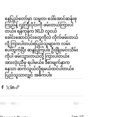
နေပြည်တော်မှာ သမ္မတ၊ ဒေါ်အောင်ဆန်းစု
ကြည်နဲ့ လူကြီးပိုင်းကို ဖမ်းတယ်ကြားပါ
တယ်။ ရန်ကုန်က NLD လူငယ်
ခေါင်းဆောင်ပိုင်းတွေကိုလဲ လိုက်ဖမ်းတယ်
လို့ ကြားပါတယ်။ပြည်သူများက လမ်း
ပေါ်ထွက်ပြီး ဆန္ဒပြကြပါ။ ဦးဖြိုးမင်းသိမ်း
ကိုပါ ဖမ်းသွားတယ်လို့ ကြားပါတယ်။ 
အားလုံးညီမှ ရပါမယ်။ ဒီစာမျက်နှာက
နေသာ ဆက်သွယ်လို့ရမယ်ထင်ပါတယ်။ 
ပြည်သူသာလျှင် အဓိကပါ။
See All