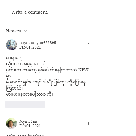
ခွေးစကား မှတ်တမ်း
Write a comment...
မအလတပ်ထဲက 
ဘာလို့ စျေးပေါ
Newest
naynanmyint629395
Feb 01, 2021
ဆရာရေ့
လိုင်း က အခုမှ ရတယ်
ဖွတ်တေ ကတော့ ခုန်ပေါက်နေကြတာဘဲ NPW 
မှာ
မဲ စာရင်း ရှင်ပေးရင် ဒါမျိုးဖြစ်ဘူး လို့ပြောနေ
ကြတယ်။
ဖာပေးနေတာပေါ့သာဝ ကို။
Like
Reply
Myint San
Feb 01, 2021