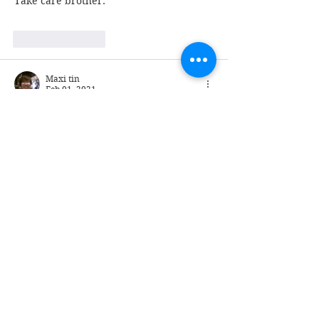
Take care brother.
Like
Reply
Maxi tin
Feb 01, 2021
အကိုရေ အခြေအနေ 
Like
Reply
aung thurasoe
Feb 01, 2021
ကျနော်အမြင်လည်းလမ်းပေါထွက်မှ့ရမယ်ထင်
တယ် အခုကအကုန်လုံးကငြိမ်ခိုင်းနေတယ်ဒီ
ကောင်တွေကိုအသာကြည်နဲ့မရနိူင်ဘူး
Like
Reply
Htin Linn
Feb 01, 2021