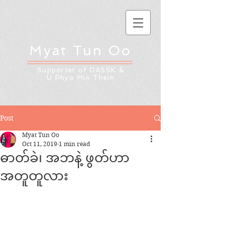
Myat Tun Oo
Supporter of DASSK &
U Phyo Min Thein
Post
Myat Tun Oo
Oct 11, 2019
1 min read
ဓာတ်ခဲ၊ အဘနဲ့ ဖွတ်ဟာ
အတူတူလား