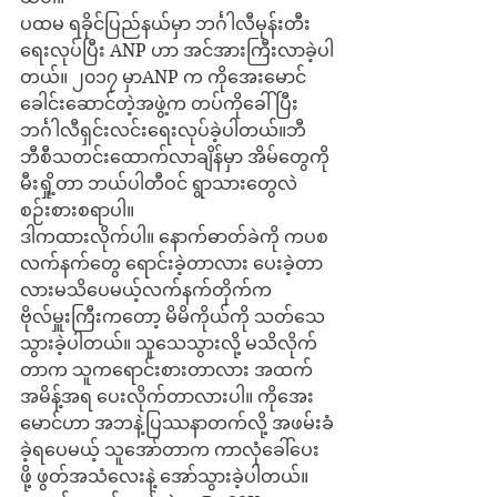
ပထမ ရခိုင်ပြည်နယ်မှာ ဘင်္ဂါလီမုန်းတီး
ရေးလုပ်ပြီး ANP ဟာ အင်အားကြီးလာခဲ့ပါ
တယ်။ ၂၀၁၇ မှာANP က ကိုအေးမောင်
ခေါင်းဆောင်တဲ့အဖွဲ့က တပ်ကိုခေါ်ပြီး 
ဘင်္ဂါလီရှင်းလင်းရေးလုပ်ခဲ့ပါတယ်။ဘီ
ဘီစီသတင်းထောက်လာချိန်မှာ အိမ်တွေကို
မီးရှို့တာ ဘယ်ပါတီဝင် ရွာသားတွေလဲ 
စဉ်းစားစရာပါ။
ဒါကထားလိုက်ပါ။ နောက်ဓာတ်ခဲကို ကပစ
လက်နက်တွေ ရောင်းခဲ့တာလား ပေးခဲ့တာ
လားမသိပေမယ့်လက်နက်တိုက်က 
ဗိုလ်မှူးကြီးကတော့ မိမိကိုယ်ကို သတ်သေ
သွားခဲ့ပါတယ်။ သူသေသွားလို့ မသိလိုက်
တာက သူကရောင်းစားတာလား အထက်
အမိန့်အရ ပေးလိုက်တာလားပါ။ ကိုအေး
မောင်ဟာ အဘနဲ့ပြဿနာတက်လို့ အဖမ်းခံ
ခဲ့ရပေမယ့် သူအော်တာက ကာလုံခေါ်ပေး
ဖို့ ဖွတ်အသံလေးနဲ့ အော်သွားခဲ့ပါတယ်။