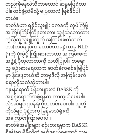
တည်းခိုနေလဲသိတာတောင် ဆန္ဒမပြရဲတာ
ပါ။ တစ်ဖွဲ့ထဲမိုလို့ မပြတာလဲ ဖြစ်နိုင်ပါ
တယ်။ 
ဓာတ်ခဲဟာ ရခိုင်လူမျိုး ဝကခကို လုပ်ကြံဖို့ 
အကြိမ်ကြိမ်ကြိုးစားတာ၊ သူနဲ့သဘောထား
ကွဲလွဲသူလူမျိုးတူကို အကြမ်းဖက်သတ်
တာ(တပ်ချုပ်က ထောင်သာချ)၊ ယခု NLD 
ရုံးကို ဗုံးခွဲဖို့ ကြိုးစားတာဟာ အကြမ်းဖက်
အဖွဲ့နဲ့ ပိုတူလာတာကို သတိပြုပါ။ စာရေး
သူ စဉ်းစားမရတာက ဓာတ်ခဲကစစ်မြေပြင်
မှာ နိုင်နေတယ်ဆို ဘာမှဒီလို အကြမ်းဖက်
စရာလိုသလဲဆိုတာပါ။
ဂျပန်ရောက်မြန်မာများလဲ DASSK ကို 
အစွန်းရောက်အဖွဲ့ရန်က ကာကွယ်ပေးပါ။ 
လိုအပ်ရင်ဂျပန်ရဲကိုသတင်းပေးပါ။ သူတို့
ကိုသိရင် ပုံနဲ့တကွ မြန်မာသံရုံးကို 
အကြောင်းကြားပေးပါ။
ဓာတ်ခဲအမျိုးများ စဉ်းစားရမှာက DASSK 
ရှိချိန်မှာ မိမိလိုတဲ့ ဖယ်ဒရယ်ရအောင် သူမ