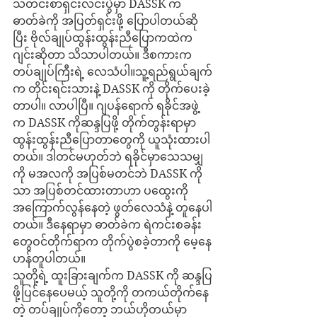
သတင်းစာရှင်းလင်းပွဲမှာ DASSK က 
ဓာတ်ခဲကို အပြတ်ရှင်းဖို့ ပြောပါတယ်ဆို
ပြီး ဗိုလ်ချုပ်ထွန်းထွန်းညီပြောကထဲက 
ဂျင်းဆိုတာ သိသာပါတယ်။ ဒီစကားက 
တပ်ချုပ်ကြီးရဲ့ လေသံပါ။သူ့ရည်ရွယ်ချက်
က တိုင်းရင်းသားနဲ့ DASSK ကို တိုက်ပေးခဲ့
တာပါ။ လာပါပြီ။ ဂျပန်ရောက် ရခိုင်အဖွဲ့
က DASSK ကိုဆန္ဒပြဖို့ တိုက်တွန်းရာမှာ 
ထွန်းထွန်းညီပြောတာတွေကို ယူသုံးထားပါ
တယ်။ ဒါတင်မဟုတ်ဘဲ ရခိုင်မှာသေသမျှ
ကို မအလကို အပြစ်မတင်ဘဲ DASSK ကို
သာ အပြစ်တင်ထားတာဟာ ပထွေးကို
အကြောက်လွန်နေတဲ့ ဖွတ်လေသံနဲ့ တူနေပါ
တယ်။ ဒီနေရာမှာ ဓာတ်ခဲက ရဲကင်းစခန်း
တွေဝင်တိုက်ရာက တိုက်ပွဲစခဲ့တာကို မေ့နေ
ဟန်တူပါတယ်။
သူတို့ရဲ့ ထူးခြားချက်က DASSK ကို ဆန္ဒပြ
ဖို့ပြင်နေပေမယ့် သူတို့ကို တကယ်တိုက်နေ
တဲ့ တပ်ချုပ်ကိုတော့ ဘယ်ဟိုတယ်မှာ 