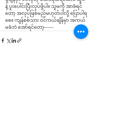
နဲ့ ပူးပေါင်းပြီးလုပ်ဖို့ပါ။ သူမကို အာခံရင်
တော့ အလုပ်ဖြစ်မည်မဟုတ်ပါလို့ ပြောပါရ
စေ။ ကျန်စစ်သား ဝင်ကယ်ချိန်မှာ အကယ်
မခံဘဲ အော်ရင်တော့——
See All
Recent Posts