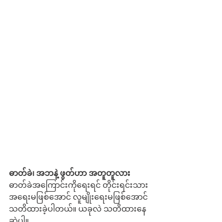
ဓာတ်ခဲ၊ အဘနဲ့ ဖွတ်ဟာ အတူတူလား
ဓာတ်ခဲအကြောင်းကိုရေးရင် တိုင်းရင်းသား
အရေးမဖြစ်အောင် လူမျိုးရေးမဖြစ်အောင် 
သတိထားခဲ့ပါတယ်။ ယခုလဲ သတိထားနေ
ဆဲပါ။