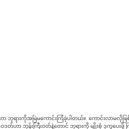
်ဟာ ဘုရားကိုအမြဲမကောင်းကြံခဲ့ပါတယ်။  ကောင်းလာမလိုဖြစ်
ဒတ်ဟာ ဘုန်းကြီးဝတ်နဲ့တောင် ဘုရားကို မျိုးစုံ ဒုက္ခပေးဖို့ က