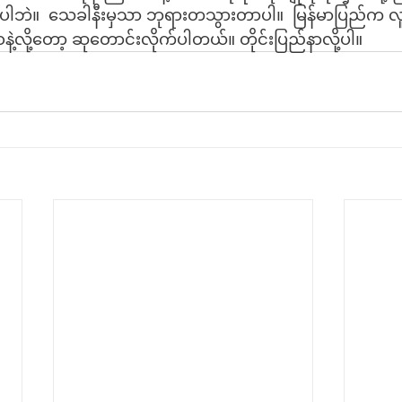
ါဘဲ။  သေခါနီးမှသာ ဘုရားတသွားတာပါ။  မြန်မာပြည်က လူမ
ဲ့လို့တော့ ဆုတောင်းလိုက်ပါတယ်။ တိုင်းပြည်နာလို့ပါ။