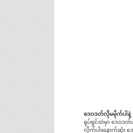
ဒေဝဒတ်လိုမမိုက်ပါနဲ့
ရုပ်ရှင်ထဲမှာ ဒေဝဒတ
လိုက်ပါ။နောက်ဆုံး ဒေဝ