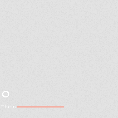
Oo
 Thein