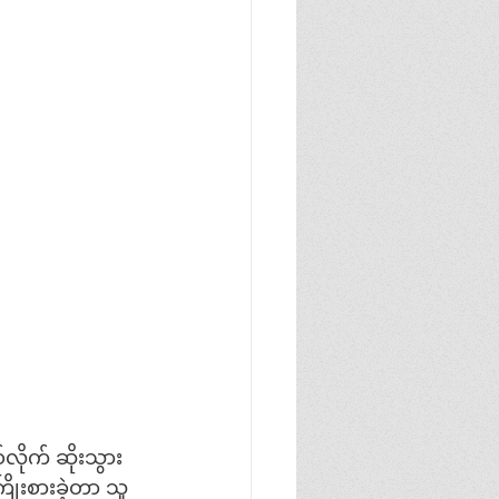
လိုက် ဆိုးသွား
ြိုးစားခဲ့တာ သူ