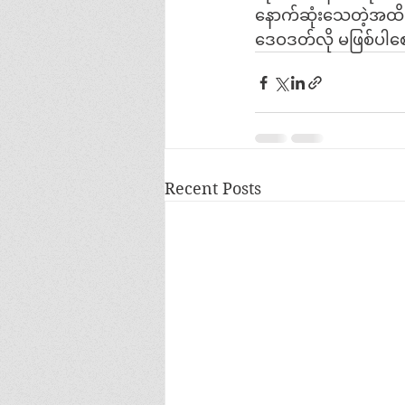
နောက်ဆုံးသေတဲ့အထိပ
ဒေဝဒတ်လို မဖြစ်ပါစေန
Recent Posts