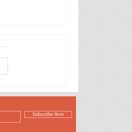
တပ်ထဲက ကြက်က ဘာ
 စျေးပေါနေတာလဲ?
Subscribe Now