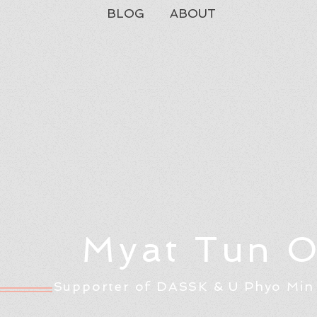
BLOG
ABOUT
Myat Tun 
Supporter of DASSK & U Phyo Min