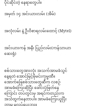
ပိုင်ဆိုင်တဲ့ နေရာတွေပါ။ 
အမှတ် ၁၄ အင်းယားလမ်း (အိမ်)
အလုံလမ်း နဲ့ ဦးဝိစာရလမ်းထောင့် (Mytel)
အင်းယားကန် အနီး ပြည်လမ်း(ကန်သာယာ
ဆေးရုံ)
စစ်သားတွေအားလုံး အသက်အာမခံသွင်
နေ့ရတဲ အောင်မြင့်မိုမင်းကုမ္မဏီ။ 
အောက်ခြေစစ်သားတွေဆီက လစဉ်
အာမခံကြေးဆိုပြီး ခေါင်းပုံဖြတ်နေ
ကြောင်း တပ်တွင်းမှ အရင်ကတည်းက 
အသံထွက်နေတာပါ။ အာမခံကြေးယူပြီး 
ဘာမှ မလုပ်ပေးဘူး။ 