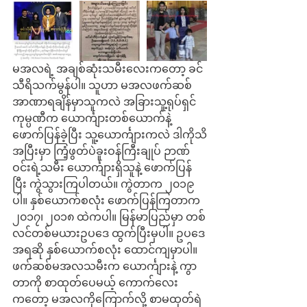
မအလရဲ့ အချစ်ဆုံးသမီးလေးကတော့ ခင်
သီရိသက်မွန်ပါ။ သူဟာ မအလဖက်ဆစ် 
အာဏာရချိန်မှာသူကလဲ အခြားသူ့ရုပ်ရှင်
ကုမ္ပဏီက ယောင်္ကျားတစ်ယောက်နဲ့ 
ဖောက်ပြန်ခဲ့ပြီး သူ့ယောင်္ကျားကလဲ ဒါကိုသိ
အပြီးမှာ ကြံ့ဖွတ်ပဲခူးဝန်ကြီးချုပ် ဉာဏ်
ဝင်းရဲ့သမီး ယောင်္ကျားရှိသူနဲ့ ဖောက်ပြန်
ပြီး ကွဲသွားကြပါတယ်။ ကွဲတာက ၂၀၁၉ 
ပါ။ နှစ်ယောက်စလုံး ဖောက်ပြန်ကြတာက 
၂၀၁၇၊ ၂၀၁၈ ထဲကပါ။ မြန်မာပြည်မှာ တစ်
လင်တစ်မယားဥပဒေ ထွက်ပြီးမှပါ။ ဥပဒေ
အရဆို နှစ်ယောက်စလုံး ထောင်ကျမှာပါ။
ဖက်ဆစ်မအလသမီးက ယောင်္ကျားနဲ့ ကွာ
တာကို စာထုတ်ပေမယ့် ကောက်လေး
ကတော့ မအလကိုကြောက်လို့ စာမထုတ်ရဲ