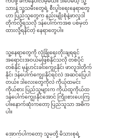
ကပ်ဖို့ ခက်နေပါလိမ့်မယ်။ ဒါပေမယ့် သူ့
သားနဲ့ သူ့သမီးတွေရဲ့ စီးပွါးရေးနေရာတွေ
ဟာ ပြည်သူတွေက နည်းမျိုးစုံနဲ့ဖာလူဒါ
တိုက်လို့ရသလို ဒန်ပေါက်ကအစ ပစ်မှတ်
ထားလို့ရနိင်တဲ့ နေရာတွေပါ။ 
သူ့နေရာတွေကို လုံခြုံရေးတိုးချရရင် 
အရောင်းအဝယ်မဖြစ်နိုင်သလို တစ်ပိုင်
တစ်နိုင် မုန့်ဟင်းခါးကျွေးနိုင်၊ ဖာလူဒါတိုက်
နိုင်၊ ဒန်ပေါက်ကျွေးနိုင်ရင်လဲ အဆင်ပြေပါ
တယ်။ ဒါလေးတွေကိုလဲ ကိုယ့်ထမင်း
ကိုယ်စား ပြည်သူများက ကိုယ်ထူကိုယ်ထ 
ဒန်ပေါက်ကျွေးနိုင်အောင် ကြိုးစားပေးကြ
ပါ။နောက်ဆုံးကတော့ ပြည်သူသာ အဓိက
ပါ။
အောက်ပါကတော့ သူမတို့ မိသားစုရဲ့ 