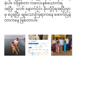
ခဲ့ပါ။ ဒါဖြစ်တာ ကလေးနှစ်ယောက်ရ
အပြီး ၂၀၁၆ နောက်ပိုင်း ခိုးလို့ပိုရအပြီးမှာ
မှ ငွေရပြီး ချမ်းသာကြရာကနေ ဖောက်ပြန်
တာကနေ ဖြစ်တာပါ။