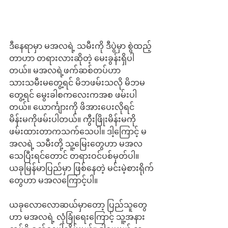
ဒီနေရာမှာ မအလရဲ့ သမီးကို ဒီပွဲမှာ စွဲထည့်
တာဟာ တရားလားဆိုတဲ့ မေးခွန်းရှိပါ
တယ်။ မအလရဲ့ဖက်ဆစ်တပ်ဟာ 
သားသမီးမတွေ့ရင် မိဘဖမ်းသလို မိဘမ
တွေ့ရင် မွေးခါစကလေးကအစ ဖမ်းပါ
တယ်။ ယောင်္ကျားကို ဖိအားပေးလိုရင် 
မိန်းမကိုဖမ်းပါတယ်။ ကွီးဖြိုးမိန်းမကို 
ဖမ်းထားတာကသက်သေပါ။ ဒါ့ကြောင့် မ
အလရဲ့ သမီးတို့ သူ့မြေးတွေဟာ မအလ
သေပြီးရင်တောင် တရားဝင်ပစ်မှတ်ပါ။ 
ယခုမြန်မာပြည်မှာ ဖြစ်နေတဲ့ မင်းမဲ့စားရိုက်
တွေဟာ မအလကြောင့်ပါ။ 
ယခုလောလောဆယ်မှာတော့ ပြည်သူတွေ
ဟာ မအလရဲ့ လုံခြုံရေးကြောင့် သူ့အနား