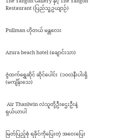
The Yangon Gallery နှင့် The Yangon 
Restaurant (ပြည်သူ့ဥယျာဉ်)
Pullman ဟိုတယ် မန္တလေး
Azura beach hotel (ချောင်းသာ)
ဇွဲထက်ရွှေဆိုင် ဆိုင်ပေါင်း  (၁၀၀)နီးပါးရှိ 
(မကျိန်းသေ)
 Air Thanlwin လဲသူတို့ဦးဌေးဦးနဲ့ 
ရှယ်ယာပါ
မြတ်ပြည့်စုံ ရခိုင်ကိုပြေးတဲ့ အဝေးပြေး