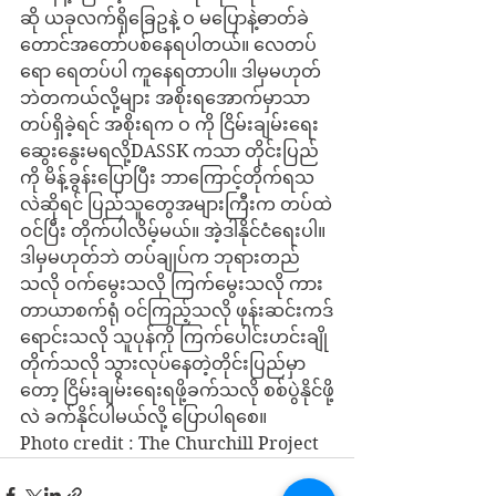
ဆို ယခုလက်ရှိခြေဥနဲ့ ဝ မပြောနဲ့ဓာတ်ခဲ
တောင်အတော်ပစ်နေရပါတယ်။ လေတပ်
ရော ရေတပ်ပါ ကူနေရတာပါ။ ဒါမှမဟုတ်
ဘဲတကယ်လို့များ အစိုးရအောက်မှာသာ 
တပ်ရှိခဲ့ရင် အစိုးရက ဝ ကို ငြိမ်းချမ်းရေး
ဆွေးနွေးမရလို့DASSK ကသာ တိုင်းပြည်
ကို မိန့်ခွန်းပြောပြီး ဘာကြောင့်တိုက်ရသ
လဲဆိုရင် ပြည်သူတွေအများကြီးက တပ်ထဲ
ဝင်ပြီး တိုက်ပါလိမ့်မယ်။ အဲ့ဒါနိုင်ငံရေးပါ။
ဒါမှမဟုတ်ဘဲ တပ်ချုပ်က ဘုရားတည်
သလို ဝက်မွေးသလို ကြက်မွေးသလို ကား
တာယာစက်ရုံ ဝင်ကြည့်သလို ဖုန်းဆင်းကဒ်
ရောင်းသလို သူပုန်ကို ကြက်ပေါင်းဟင်းချို
တိုက်သလို သွားလုပ်နေတဲ့တိုင်းပြည်မှာ
တော့ ငြိမ်းချမ်းရေးရဖို့ခက်သလို စစ်ပွဲနိုင်ဖို့
လဲ ခက်နိုင်ပါမယ်လို့ ပြောပါရစေ။
Photo credit : The Churchill Project