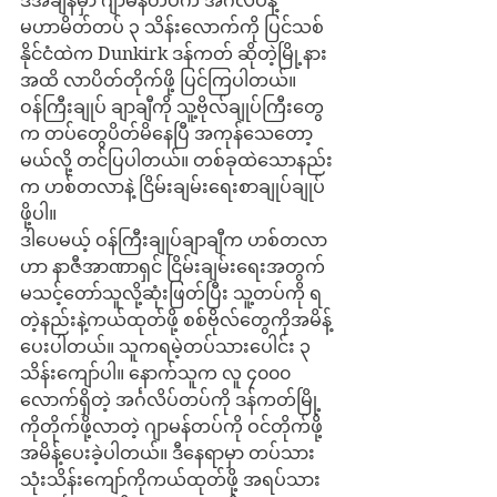
ဒီအချိန်မှာ ဂျာမန်တပ်က အင်္ဂလိပ်နဲ့ 
မဟာမိတ်တပ် ၃ သိန်းလောက်ကို ပြင်သစ်
နိုင်ငံထဲက Dunkirk ဒန်ကတ် ဆိုတဲ့မြို့နား
အထိ လာပိတ်တိုက်ဖို့ ပြင်ကြပါတယ်။ 
ဝန်ကြီးချုပ် ချာချီကို သူ့ဗိုလ်ချုပ်ကြီးတွေ
က တပ်တွေပိတ်မိနေပြီ အကုန်သေတော့
မယ်လို့ တင်ပြပါတယ်။ တစ်ခုထဲသောနည်း
က ဟစ်တလာနဲ့ ငြိမ်းချမ်းရေးစာချုပ်ချုပ်
ဖို့ပါ။
ဒါပေမယ့် ဝန်ကြီးချုပ်ချာချီက ဟစ်တလာ
ဟာ နာဇီအာဏာရှင် ငြိမ်းချမ်းရေးအတွက် 
မသင့်တော်သူလို့ဆုံးဖြတ်ပြီး သူ့တပ်ကို ရ
တဲ့နည်းနဲ့ကယ်ထုတ်ဖို့ စစ်ဗိုလ်တွေကိုအမိန့်
ပေးပါတယ်။ သူကရမဲ့တပ်သားပေါင်း ၃ 
သိန်းကျော်ပါ။ နောက်သူက လူ ၄၀၀၀ 
လောက်ရှိတဲ့ အင်္ဂလိပ်တပ်ကို ဒန်ကတ်မြို့
ကိုတိုက်ဖို့လာတဲ့ ဂျာမန်တပ်ကို ဝင်တိုက်ဖို့ 
အမိန့်ပေးခဲ့ပါတယ်။ ဒီနေရာမှာ တပ်သား 
သုံးသိန်းကျော်ကိုကယ်ထုတ်ဖို့ အရပ်သား