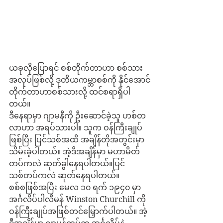
ယခုလိုပြောရင် စစ်တိုက်တာဟာ စစ်သား
အလုပ်ဖြစ်လို့ ဒုတိယကမ္ဘာစစ်ကို နိုင်အောင်
တိုက်တာဟာစစ်သားလို့ ထင်စရာရှိပါ
တယ်။
ဒီနေရာမှာ ဂျာမနီကို ဦးဆောင်ခဲ့သူ ဟစ်တ
လာဟာ အရပ်သားပါ။ သူက ဝန်ကြီးချုပ်
ဖြစ်ပြီး ပြင်သစ်အထိ အချိန်တိုအတွင်းမှာ 
သိမ်းခဲ့ပါတယ်။ အဲ့ဒီအချိန်မှာ မဟာမိတ်
တပ်ကလဲ ဆုတ်ခွါနေရပါတယ်။ပြင်
သစ်တပ်ကလဲ ဆုတ်နေရပါတယ်။
စစ်စဖြစ်အပြီး မေလ ၁၀ ရက် ၁၉၄၀ မှာ 
အင်္ဂလိပ်ပါလီမန် Winston Churchill ကို 
ဝန်ကြီးချုပ်အဖြစ်တင်မြှောက်ပါတယ်။ အဲ့