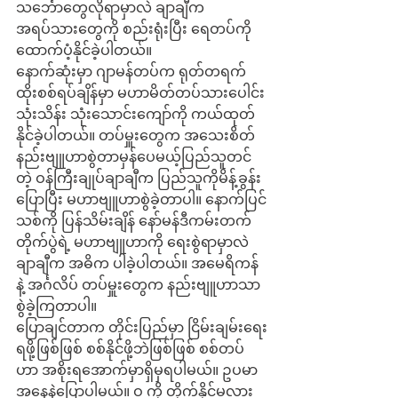
သင်္ဘောတွေလိုရာမှာလဲ ချာချီက 
အရပ်သားတွေကို စည်းရုံးပြီး ရေတပ်ကို
ထောက်ပံ့နိုင်ခဲ့ပါတယ်။
နောက်ဆုံးမှာ ဂျာမန်တပ်က ရုတ်တရက်
ထိုးစစ်ရပ်ချိန်မှာ မဟာမိတ်တပ်သားပေါင်း 
သုံးသိန်း သုံးသောင်းကျော်ကို ကယ်ထုတ်
နိုင်ခဲ့ပါတယ်။ တပ်မှူးတွေက အသေးစိတ်
နည်းဗျူဟာစွဲတာမှန်ပေမယ့်ပြည်သူတင်
တဲ့ ဝန်ကြီးချုပ်ချာချီက ပြည်သူကိုမိန့်ခွန်း
ပြောပြီး မဟာဗျူဟာစွဲခဲ့တာပါ။ နောက်ပြင်
သစ်ကို ပြန်သိမ်းချိန် နော်မန်ဒီကမ်းတက်
တိုက်ပွဲရဲ့ မဟာဗျူဟာကို ရေးစွဲရာမှာလဲ 
ချာချီက အဓိက ပါခဲ့ပါတယ်။ အမေရိကန်
နဲ့ အင်္ဂလိပ် တပ်မှူးတွေက နည်းဗျူဟာသာ 
စွဲခဲ့ကြတာပါ။
ပြောချင်တာက တိုင်းပြည်မှာ ငြိမ်းချမ်းရေး
ရဖို့ဖြစ်ဖြစ် စစ်နိုင်ဖို့ဘဲဖြစ်ဖြစ် စစ်တပ်
ဟာ အစိုးရအောက်မှာရှိမှရပါမယ်။ ဥပမာ
အနေနဲ့ပြောပါ့မယ်။ ဝ ကို တိုက်နိုင်မလား