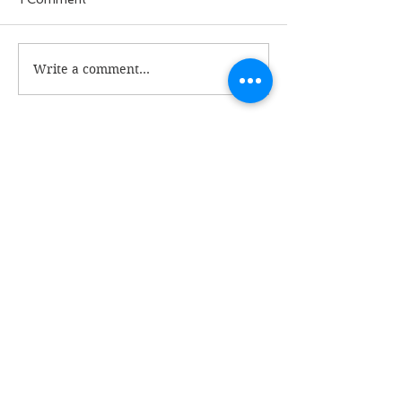
ခွေးစကား မှတ်တမ်း
Write a comment...
မအလတပ်ထဲက 
ဘာလို့ စျေးပေါ
Newest
Myint Soe Oo
Nov 10, 2021
ဦးမြတ်!!ငယ်ကဖတ်ခဲ့ရသောစာ။
လေသံလား ? မြွေသံလား ?
ဗျည်း အက္ခရာ ကွဲသွားပါပြီ။
မြွေမှာမှ ငယ်ထိပ်တက်ပေါက်သည့်
တောကြီးမြွေဟောက်။
ပျော့ခွေခွေနဲ့ ငြိမ်နေပေမယ့်
ငြိရင်တော့
ဆတ်ကနဲ အလွတ်မပေး တုန့်ပြန်တတ်သော 
သဘာဝ။
ပြေးရင်ပြေး
မပြေးရင် ဆေးမမီနိုင်တာ
သူ့ရဲ့ အဆိပ်အစွမ်းပါ ဟူ၍