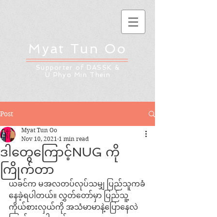
Myat Tun Oo
Supporter of DASSK &
U Phyo Min Thein
Post
Myat Tun Oo
Nov 10, 2021
1 min read
ဒါတွေကြောင့်NUG ကို
ကြိုက်တာ
ယခင်က မအလတပ်လုပ်သမျှ ပြည်သူကခံ
နေခဲ့ရပါတယ်။ လွှတ်တော်မှာ ပြည်သူ့
ကိုယ်စားလှယ်ကို အသံမာမာနဲ့ပြောနေလဲ 