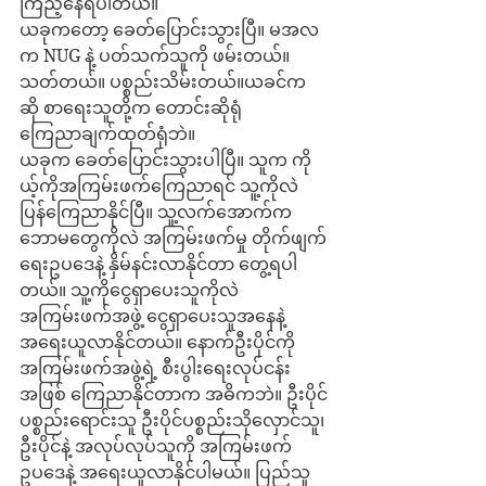
ကြည့်နေရပါတယ်။ 
ယခုကတော့ ခေတ်ပြောင်းသွားပြီ။ မအလ
က NUG နဲ့ ပတ်သက်သူကို ဖမ်းတယ်။ 
သတ်တယ်။ ပစ္စည်းသိမ်းတယ်။ယခင်က
ဆို စာရေးသူတို့က တောင်းဆိုရုံ 
ကြေညာချက်ထုတ်ရုံဘဲ။
ယခုက ခေတ်ပြောင်းသွားပါပြီ။ သူက ကို
ယ့်ကိုအကြမ်းဖက်ကြေညာရင် သူ့ကိုလဲ 
ပြန်ကြေညာနိုင်ပြီ။ သူ့လက်အောက်က 
ဘောမတွေကိုလဲ အကြမ်းဖက်မှု တိုက်ဖျက်
ရေးဥပဒေနဲ့ နှိမ်နင်းလာနိုင်တာ တွေ့ရပါ
တယ်။ သူ့ကိုငွေရှာပေးသူကိုလဲ 
အကြမ်းဖက်အဖွဲ့ ငွေရှာပေးသူအနေနဲ့ 
အရေးယူလာနိုင်တယ်။ နောက်ဦးပိုင်ကို 
အကြမ်းဖက်အဖွဲ့ရဲ့ စီးပွါးရေးလုပ်ငန်း
အဖြစ် ကြေညာနိုင်တာက အဓိကဘဲ။ ဦးပိုင်
ပစ္စည်းရောင်းသူ ဦးပိုင်ပစ္စည်းသိုလှောင်သူ၊
ဦးပိုင်နဲ့ အလုပ်လုပ်သူကို အကြမ်းဖက်
ဥပဒေနဲ့ အရေးယူလာနိုင်ပါမယ်။ ပြည်သူ