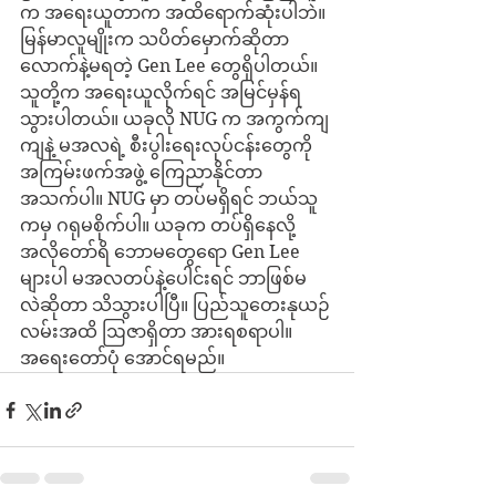
က အရေးယူတာက အထိရောက်ဆုံးပါဘဲ။ 
မြန်မာလူမျိုးက သပိတ်မှောက်ဆိုတာ
လောက်နဲ့မရတဲ့ Gen Lee တွေရှိပါတယ်။ 
သူတို့က အရေးယူလိုက်ရင် အမြင်မှန်ရ
သွားပါတယ်။ ယခုလို NUG က အကွက်ကျ
ကျနဲ့ မအလရဲ့ စီးပွါးရေးလုပ်ငန်းတွေကို 
အကြမ်းဖက်အဖွဲ့ ကြေညာနိုင်တာ 
အသက်ပါ။ NUG မှာ တပ်မရှိရင် ဘယ်သူ
ကမှ ဂရုမစိုက်ပါ။ ယခုက တပ်ရှိနေလို့
အလိုတော်ရိ ဘောမတွေရော Gen Lee 
များပါ မအလတပ်နဲ့ပေါင်းရင် ဘာဖြစ်မ
လဲဆိုတာ သိသွားပါပြီ။ ပြည်သူတေးနုယဉ်
လမ်းအထိ ဩဇာရှိတာ အားရစရာပါ။ 
အရေးတော်ပုံ အောင်ရမည်။