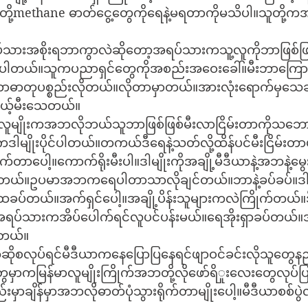
ို့methane ဓာတ်ငွေ့တွေကိုရေနဲ့မရတာကိုမသိပါ။သူတို့က
ပ်သားအစိုးရဘာကွာလဲဆိုတော့အရပ်သားကသူ့လူကိုဘာဖြစ်ဖြ
ိုသိပါတယ်။သူကပညာရှင်တွေကိုအစည်းအဝေးခေါ်။မီးဘာကြေ
ဓာတုပစ္စည်းလိုတယ်။လိုတာမှာတယ်။အားလုံးရောက်မှသ
ယ့်မီးသေတယ်။
ို့လူမျိုးကအဘလိုဘယ်သူဘာဖြစ်ဖြစ်မီးလာငြိမ်းတာကိုသ
ဒါမျိုးပိုင်ပါတယ်။တကယ်ဒီရေနဲ့သတ်လို့ထိန်ပင်မီးငြိမ်း
က်တာပေါ့။ကောက်ရိုးမီးပါ။ဒါမျိုးကိုအချို့မီဒီယာနဲ့အဘနဲ့မွေ
ါတယ်။ဥပမာအဘကရေပါတာသာလိုချင်တယ်။ဘာနဲ့ခပ်ခပ်။ဒါန
ဲ့ထခပ်တယ်။အက်ရှင်ပေါ့။အချို့ပိန်းသူများကလဲကြိုက်တယ်။ဒ
အရပ်သားကအိပ်ပေါက်ရင်လူပင်ပန်းမယ်။ရေအိုးရှာခပ်တယ်။
်တယ်။
ဆိုစလုပ်ရင်မီဒီယာကနေပြောပြနေရင်ဖျာဝင်ခင်းလိုသူတွေနည်
တွေမှာကမြန်မာလူမျိုးကြိုက်အဘတို့လိုဖော်ရိှုးလေးတွေလုပ်
ည်းမှာချိန်မှာအဘလိုဓာတ်ပုံသွားရိုက်တာမျိုးပေါ့။မီဒီယာစစ်ပွဲ