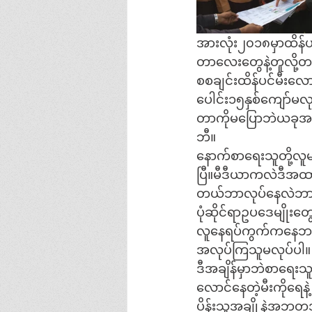
အားလုံး၂၀၁၈မှာထိန်ပင
တာလေးတွေနဲ့တူလို့တ
စစချင်းထိန်ပင်မီး
ပေါင်း၁၅နှစ်ကျော်မလု
တာကိုမပြောဘဲယခုအစိ
ဘီ။
နောက်စာရေးသူတို့လ
ပြီ။မီဒီယာကလဲဒီအထာ
တယ်ဘာလုပ်နေလဲဘာညာ
ပုံဆိုင်ရာဥပဒေမျိုး
လူနေရပ်ကွက်ကနေဘ
အလုပ်ကြသူမလုပ်ပါ။
ဒီအချိန်မှာဘဲစာရေး
လောင်နေတဲ့မီးကိုရေနဲ
ပိန်းသူအချို့နဲ့အဘ