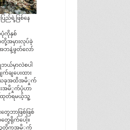
ပြည်ရဲ့ဖြစ်နေ
ကိုနှစ်
ို့အမှားလုပ်ခဲ့
ကအဘနဲ့ဖွတ်လော်
းရဘယ်မှာလဲစပါ
်ဂျက်ချပေးထား
ာယခုအထိအမိှုက်
ုးအမိှုက်ပုံဟာ
တ်ရမယ့်သူ့
းတွေဘာဖြစ်ဖြစ်
တွေရိုက်ပေါ့။
ူတို့ကအမိှုက်