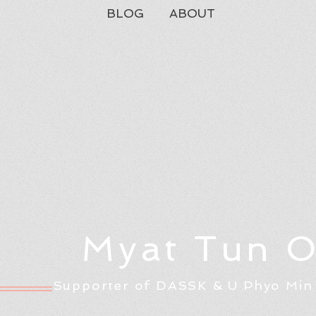
BLOG
ABOUT
Myat Tun 
Supporter of DASSK & U Phyo Min