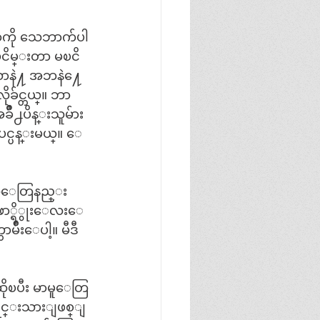
ာကို သေဘာက်ပါ
းၿငိမ္းတာ မၿငိ
ဒီယာနဲ႔ အဘနဲ႔ေ
်င္တယ္။ ဘာ
်ိဳ႕ပိန္းသူမ်ား
ူပင္ပန္းမယ္။ ေ
ိုသူေတြနည္း
 ေဖာ္ရိွုးေလးေ
မ်ိဳးေပါ့။ မီဒီ
ိုၿပီး မာမူေတြ
းရင္းသားျဖစ္ျ