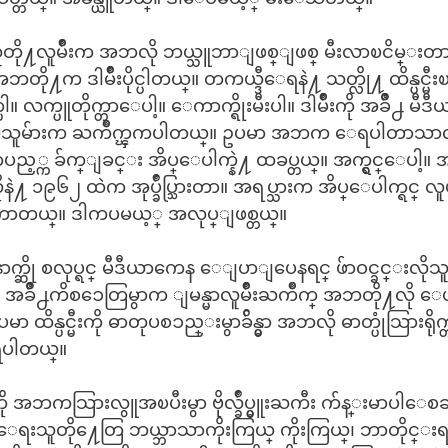
တို႔လူမ်ိဳးက အဘလို ဘယ္သူဘာျဖစ္ျဖစ္ မီးလာၿငိမ္းတ
တို႔က ဒါမ်ိဳးပိုင္ပါတယ္။ တကယ္ဒီေရနဲ႔ သတ္လို႔ ထိန္ပင္မီ
 လက္ပူတိုက္တာေပါ့။ ေကာက္ရိုးမီးပါ။ ဒါမ်ိဳးကို အခ်ိဳ႕ မီ
လာသူမ်ားက ႀကိဳက္ၾကပါတယ္။ ဥပမာ အဘက ေရပါတာသာလိုခ
တပည့္က ခ်က္ျခင္း အိပ္ေပါက္နဲ႔ ထခပ္တယ္။ အက္ရွင္ေပါ့။ အခ
ုနဲ႔ ၁၉၆၂ ထဲက အုပ္ခ်ဳပ္သြားတာ။ အရပ္သားက အိပ္ေပါက္ရင္ လ
ိန္ၾကာတယ္။ ဒါကပမယ့္ အလုပ္ျဖစ္တယ္။
က္ဆို စလုပ္ရင္ မီဒီယာကေန ေျပာျပေနရင္ ဖ်ာဝင္ခင္းလ
ီး အခ်ိဳ႕ကိစၥေတြမွာက ျမန္မာလူမ်ိဳးႀကိဳက္ အဘတို႔လို
ထိန္ပင္မီးကို ဓာတုပစၥည္းမွာခ်ိန္မွာ အဘလို ဓာတ္ပုံသြားရိုက္တာ
ဲရပါတယ္။
အဘကသြားလွူအၿပီးမွာ ဗိုလ္ခ်ဳပ္မွူးႀကီး က်န္းမာပါေစဆ
ေရးသူတို႔ေတြ ဘယ္ဘာသာကိုးကြယ္ ကိုးကြယ္၊ ဘာတိုင္