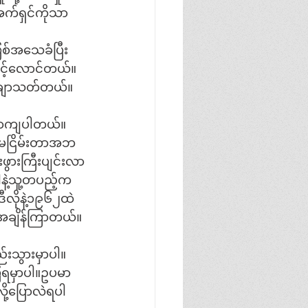
အက်ရှင်ကိုသာ
စ်အသေခံပြီး
ာင့်လောင်တယ်။
ေချာသတ်တယ်။
ဘောကျပါတယ်။
တာမငြိမ်းတာအဘ
းဖွားကြီးပျင်းလာ
ဲ့သူ့တပည့်က
ီလိုနဲ့၁၉၆၂ထဲ
အချိန်ကြာတယ်။
းသွားမှာပါ။
ပြရမှာပါ။ဥပမာ
လို့ပြောလဲရပါ