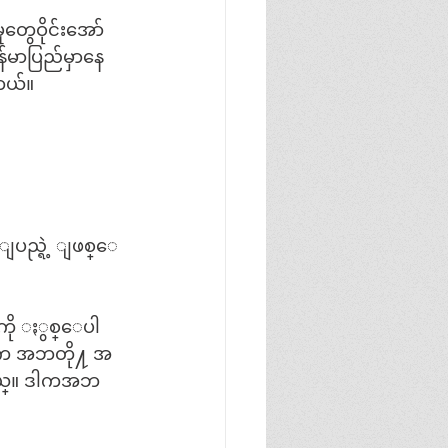
တွေဝိုင်းအော်
်မာပြည်မှာနေ
ါတယ်။
င္းျပည္ရဲ့ ျဖစ္ေ
ံကို ႏွစ္ေပါ
မ်ားက အဘတို႔ အ
္ပါတယ္။ ဒါကအဘ