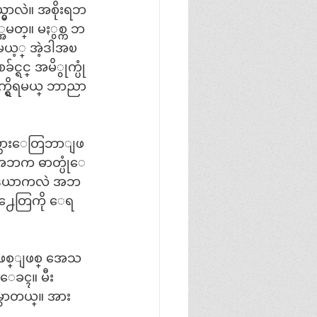
ွာလဲ။ အစိုးရဘ
အမတ္။ မႏွစ္က ဘ
မယ့္ အဲ့ဒါအၿ
္ရင္ အမိွုက္ပုံ
္ရွိရမယ္ ဘာညာ
႔တပ္သားေတြဘာျဖ
။ အဘက ဓာတ္ပုံေ
 မီဒီယာကလဲ အဘ
ြ႕ေတြကို ေရ
ာျဖစ္ျဖစ္ အေသ
ေခၚ။ မီး
ွာတယ္။ အား