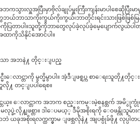
ွားလှူအပြီးမှာဗိုလ်ချုပ်မှူးကြီးကျန်းမာပါစေဆိုပြီးမာမူ
ဘယ်ဘာသာကိုးကွယ်ကိုးကွယ်၊ဘာတိုင်းရင်းသားဖြစ်ဖြစ်မြန
်ကိုပြတာပါ။သူတို့ကိုဘာတွေလုပ်ခဲ့လုပ်ခဲ့မေ့ပျောက်လွယ်ပ
အထာကိုသိနိုင်အောင်ပါ။ 
ဲ့ေသာ အဘနဲ႔ တိုင္းျပည္
င္မီးေလာင္တာကို မွတ္မိမွာပါ။ အဲ့ဒီျဖစ္ရပ္က စာေရးသူတို႔တို
လို႔ တင္ျပပါရေစ။
လာင္တယ္။ ေလာင္တာက အဘက စည္းကမ္းမဲ့စနစ္တက် အမိွုက္ပု
ုပ္ခဲ့လို႔ျဖစ္တာ။ ဒါေပမယ့္ ဒီမိုအစိုးရကို ေဝဖန္လိုသူ
ပာဘဲ ယခုအစိုးရလက္ထက္မွာမ ျဖစ္သလိုနဲ႔ အျပစ္ပုံခ်ဖို႔ လုပ