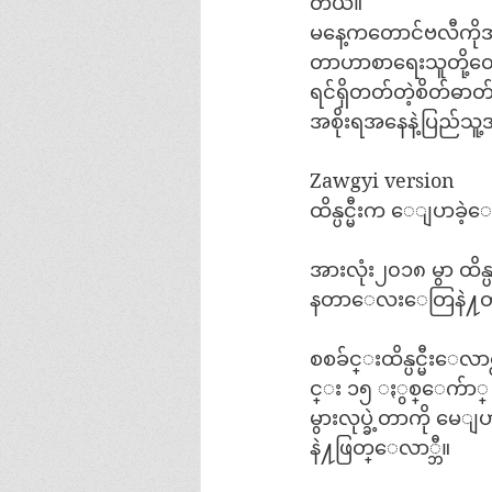
တယ်။
မနေ့ကတောင်ဗလီကိုအဘကသ
တာဟာစာရေးသူတို့တွေ
ရင်ရှိတတ်တဲ့စိတ်ဓာတ
အစိုးရအနေနဲ့ပြည်သူ့
Zawgyi version 
ထိန္ပင္မီးက ေျပာခ
အားလုံး၂၀၁၈ မွာ ထိန္ပ
နတာေလးေတြနဲ႔တူ
စစခ်င္းထိန္ပင္မီးေ
င္း ၁၅ ႏွစ္ေက်ာ္ မလ
မွားလုပ္ခဲ့တာကို မေျ
နဲ႔ဖြတ္ေလာ္ဘီ။