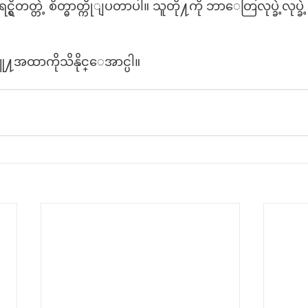
္ရွိတတ္တဲ့ စိတ္ဓာတ္ကိုျပတာပါ။ သူတို႔ကို ဘာေတြလုပ္ခဲ့လုပ္ခ
ူ႔အထာကိုသိနိုင္ေအာင္ပါ။ 