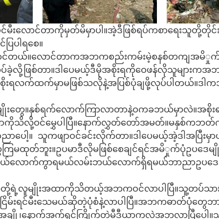
်မီးလောင်တာကိုမှတ်မိမှာပါ။အဲ့ဒီဖြစ်ရပ်ကစာရေးသူတို့တိုင်း
င်ပြပါရစေ။
လောင်တယ်။လောင်တာကအဘကစည်းကမ်းမဲ့စနစ်တကျအမိှုက်ပုံ
ပ်ခဲ့လို့ဖြစ်တာ။ဒါပေမယ့်ဒီမိုအစိုးရကိုဝေဖန်လိုသူများကအဘတ
ုးရလက်ထက်မှာမဖြစ်သလိုနဲ့အပြစ်ပုံချဖို့လုပ်ပါတယ်။ဒါ
ူမျိုးတွေ။နှစ်ရက်လောက်ကြာလာတာနဲ့ဝကခဘယ်မှာလဲ။အစို
ကိုသိလို့ဝင်မွှေပါပြီ။နောက်လွှတ်တော်အမတ်။မနှစ်ကဘတ
ပေါ့။  သူကဖျာဝင်ခင်းလိုက်တာ။ဒါပေမယ့်အဲ့ဒါအပြီးမှ
တွေကြမထုတ်ဘူး။ဥပမာဒီလိုမဖြစ်စေချင်ရင်အမိှုက်ပုံဥပဒေမျိ
ယ်လောက်ကွာရမယ်လမ်းဘယ်လောက်ရှိရမယ်ဘာညာဥပဒေထု
သူတို့ရဲ့လူမျိုးအထာကိုသိတယ့်အဘကဝင်လာပါပြီ။သူ့တပ်သာ
့ငြိမ်းရင်မီးသေမယ်ဆိုတဲ့ပုံစံနဲ့လာပါပြီ။အဘကဓာတ်ပုံတွေဘာ
တအချို့၊နောက်အက်ရှင်ကြိုက်တဲ့မီဒီယာကလဲအဘလာပြီပေါ့။သ