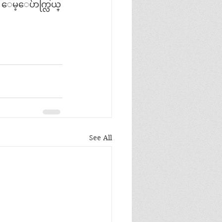
ဲ့ ေမ့ေပ်ာက္လြယ္
See All