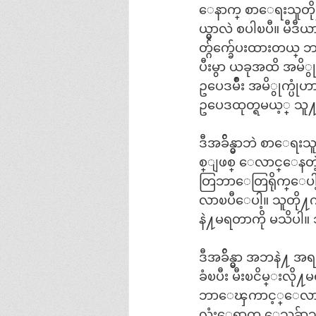
ေနာက္ စာေရးသူတို
ယ္မွာလဲ စပါၿပီ။ မီ
တ္ဂ်က္ခ်ေပးထားတယ္ 
ပီးမွာ ယခုအထိ အမိွုက
ဥပေဒမ်ိဳး အမိွုက္
ဥပေဒထုတ္ရမယ့္ သူ႔
ဒီအခ်ိန္မွာဘဲ စာေရ
စ္ျဖစ္ ေလာင္ေနတဲ့မ
တြဘာေတြရိုက္ေပါ့။ 
လာၿပီေပါ့။ သူတို႔
နဲ႔မရတာကို မသိပါ။ သ
ဒီအခ်ိန္မွာ အဘနဲ႔
ခံၿပီး မီးၿငိမ္းလ
ဘာေၾကာင့္ေလာင္တယ
လုံးေရာက္မွ ေသခ်ာ