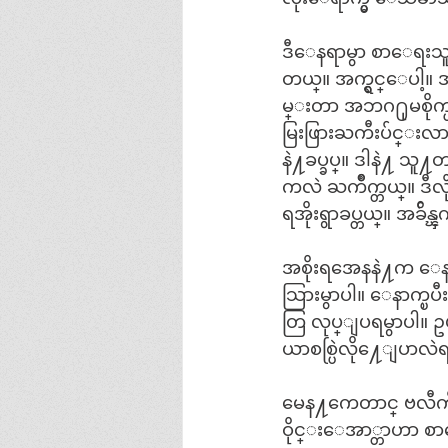
ဒီေနရာမွာ စာေရးသူ
တယ္။ အက္ရွင္ေပါ့။ အဘ
မ္းတာ အဘဂ႐ုမစိုက္ပါ။
မြးဖြားႀကီးပ်င္း
နဲ႔ခပ္ခပ္။ ဒါနဲ႔ သူ႔
ကလဲ ႀကိဳက္တယ္။ ဒီလိ
ရအိုးရွာခပ္တယ္။ အခ်
အစိုးရအေနနဲ႔က ေနာ
သြားမွာပါ။ ေနာက္ၿပ
တြ လုပ္ျပရမွာပါ။ ဥပမာ 
ယာစစ္ပြဲလို႔ေျပာလ
မေန႔ကေတာင္ ဗလီကို 
ဝိုင္းေအာ္တာဟာ စာ