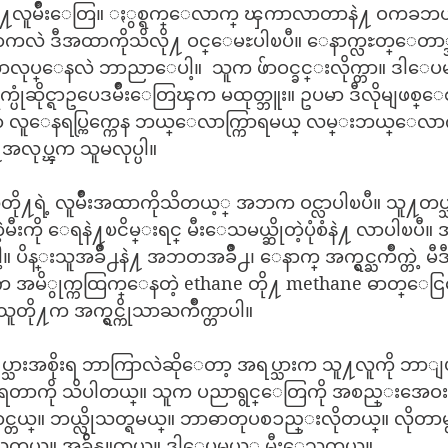
႔လူမ်ိဳးေတြ။ ႏွစ္ရက္ေလာက္ ၾကာလာတာနဲ႔ ဝကခဘယ္မ
ဒီယာကလဲ ဒီအထာကိုသိလို႔ ဝင္ေမႊပါၿပီ။ ေနာက္လႊတ္ေတာ္
ဘာလုပ္ေနလဲ ဘာညာေပါ့။  သူက ဖ်ာဝင္ခင္းလိုက္တာ။ ဒါေပ
္ပုံဆိုင္ရာဥပေဒမ်ိဳးေတြၾက မထုတ္ဘူး။ ဥပမာ ဒီလိုမျဖစ္ေစခ်င
ပုံဟာ လူေနရပ္ကြက္ကေန ဘယ္ေလာက္ကြာရမယ္ လမ္းဘယ္ေလာက
အလုပ္ၾက သူမလုပ္ပါ။
းသူတို႔ရဲ့ လူမ်ိဳးအထာကိုသိတယ့္ အဘက ဝင္လာပါၿပီ။ သူ
ီးကို ေရနဲ႔ၿငိမ္းရင္ မီးေသမယ္ဆိုတဲ့ပုံစံနဲ႔ လာပါၿပီ
ပိန္းသူအခ်ိဳ႕နဲ႔ အဘတအခ်ိဳ႕၊ ေနာက္ အက္ရွင္ႀကိဳက္တဲ့
က အမိွုက္ကထြက္ေနတဲ့ ethane တို႔ methane ဓာတ္ေင
ူတို႔က အက္ရွင္ကိုသာႀကိဳက္တာပါ။
 အရပ္သားအစိုးရ ဘာကြာလဲဆိုေတာ့ အရပ္သားက သူ႔လူကို ဘ
ို႔မရတာကို သိပါတယ္။ သူက ပညာရွင္ေတြကို အစည္းအေဝး
္။ ဘယ္လိုသတ္ရမယ္။ ဘာဓာတုပစၥည္းလိုတယ္။ လိုတာမ
သတ္တယ္။ အခ်ိန္ယူတယ္။ ဒါေပမယ့္ မီးေသတယ္။