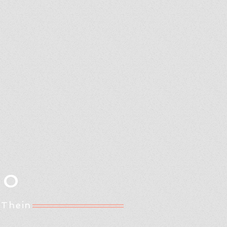
Oo
 Thein