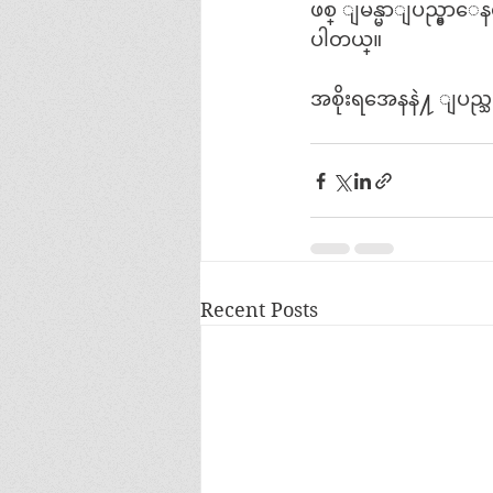
ဖစ္ ျမန္မာျပည္မွာေနရင
ပါတယ္။
အစိုးရအေနနဲ႔ ျပည္သ
Recent Posts