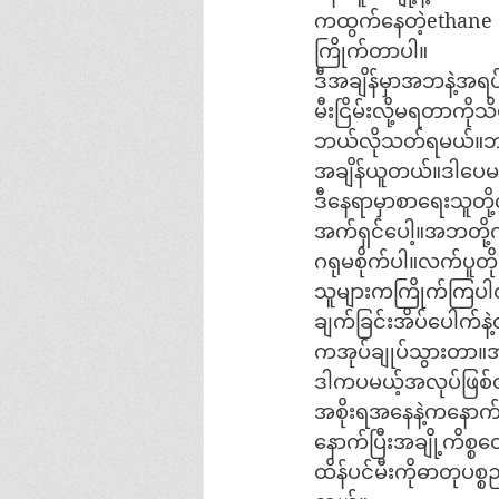
ကထွက်နေတဲ့ethane တ
ကြိုက်တာပါ။
ဒီအချိန်မှာအဘနဲ့အရ
မီးငြိမ်းလို့မရတာက
ဘယ်လိုသတ်ရမယ်။ဘာ
အချိန်ယူတယ်။ဒါပေမ
ဒီနေရာမှာစာရေးသူတ
အက်ရှင်ပေါ့။အဘတို့က
ဂရုမစိုက်ပါ။လက်ပူတို
သူများကကြိုက်ကြပ
ချက်ခြင်းအိပ်ပေါက်န
ကအုပ်ချုပ်သွားတာ။
ဒါကပမယ့်အလုပ်ဖြစ
အစိုးရအနေနဲ့ကနောက်
နောက်ပြီးအချို့ကိစ္စ
ထိန်ပင်မီးကိုဓာတုပစ္စ