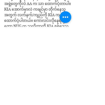
အဖွဲ့တွေကိုလဲ AA က သာ ထောက်ပံ့တာပါ။
KIA အောက်မှာလဲ ကချင်မှာ တိုက်နေသူ
အတွက် လက်နက်/ကျည်ကို KIA က 
ထောက်ပံ့ပါတယ်။ ကောလင်းလိုနေရာမှာ
တော့ NUG က သူလိုတာကို KIA စစ်ဒေသ
မှူး တင်ပြတဲ့အပေါ်မူတည်ပြီး ထောက်ပံ့ပါ
တယ်။ စစ်ကိုင်း၊ မကွေးလဲ ထို့အတူပါဘဲ။ 
ဒါကြောင့် အဆိုပါဒေသ ဗျူဟာမှူးတွေရဲ့ 
လိုအပ်ချက်ကို KIA စစ်ဒေသမှူးရဲ့ 
ထောက်ခံချက်နဲ့ NUG က ချပေးရပါ
တယ်။ NUG ထံကို အမေရိကန်က 
လက်နက်တွေ ပေးနေတာမဟုတ်ပါ။ ပြည်
သူ့ငွေကနေ ရိက္ခာ၊ လက်နက် အချိုးကျ 
မျှဝေရတာကို မမေ့ပါနဲ့။
အကျဉ်းချုပ်ရရင် အချိန်တိုအတွင်းမှာ 
ပြည်သူတွေရဲ့ အောင်မြင်မှုက NUG ရဲ့ 
အောင်မြင်မှုပါ။ NUG က ကွန်မြူနစ်ပါတီ
ကို အခြေခံတာမဟုတ်လို့ တရုတ်