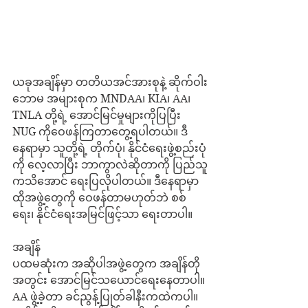
ယခုအချိန်မှာ တတိယအင်အားစုနဲ့ ဆိုက်ဝါး
ဘောမ အများစုက MNDAA၊ KIA၊ AA၊ 
TNLA တို့ရဲ့ အောင်မြင်မှုများကိုပြပြီး 
NUG ကိုဝေဖန်ကြတာတွေ့ရပါတယ်။ ဒီ
နေရာမှာ သူတို့ရဲ့ တိုက်ပုံ၊ နိုင်ငံရေးဖွဲ့စည်းပုံ
ကို လေ့လာပြီး ဘာကွာလဲဆိုတာကို ပြည်သူ
ကသိအောင် ရေးပြလိုပါတယ်။ ဒီနေရာမှာ 
ထိုအဖွဲ့တွေကို ဝေဖန်တာမဟုတ်ဘဲ စစ်
ရေး၊ နိုင်ငံရေးအမြင်ဖြင့်သာ ရေးတာပါ။
အချိန်
ပထမဆုံးက အဆိုပါအဖွဲ့တွေက အချိန်တို
အတွင်း အောင်မြင်သယောင်ရေးနေတာပါ။ 
AA ဖွဲ့ခဲ့တာ ခင်ညွန့်ပြုတ်ခါနီးကထဲကပါ။ 