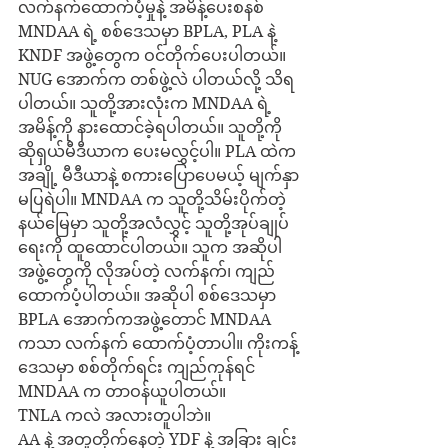
လက်နက်ထောက်ပံ့မှုနဲ့ အမိန့်ပေးစနစ်
MNDAA ရဲ့ စစ်ဒေသမှာ BPLA, PLA နဲ့ 
KNDF အဖွဲ့တွေက ဝင်တိုက်‌ပေးပါတယ်။ 
NUG အောက်က တစ်ဖွဲ့လဲ ပါတယ်လို့ သိရ
ပါတယ်။ သူတို့အားလုံးက MNDAA ရဲ့ 
အမိန့်ကို နားထောင်ခဲ့ရပါတယ်။ သူတို့ကို 
ဆိုရှယ်မီဒီယာက ပေးမလွှင့်ပါ။ PLA ထဲက
အချို့ မီဒီယာနဲ့ စကားပြောပေမယ့် မျက်နှာ
မပြရဲပါ။ MNDAA က သူတို့သိမ်းပိုက်တဲ့
နယ်မြေမှာ သူတို့အလံလွှင့် သူတို့အုပ်ချုပ်
ရေးကို ထူထောင်ပါတယ်။ သူက အဆိုပါ
အဖွဲ့တွေကို လိုအပ်တဲ့ လက်နက်၊ ကျည်
ထောက်ပံ့ပါတယ်။ အဆိုပါ စစ်ဒေသမှာ 
BPLA အောက်ကအဖွဲ့တောင် MNDAA 
ကသာ လက်နက် ထောက်ပံ့တာပါ။ ကိုးကန့်
ဒေသမှာ စစ်တိုက်ရင်း ကျည်ကုန်ရင် 
MNDAA က တာဝန်ယူပါတယ်။
TNLA ကလဲ အလားတူပါဘဲ။
AA နဲ့ အတူတိုက်နေတဲ့ YDF နဲ့ အခြား ချင်း