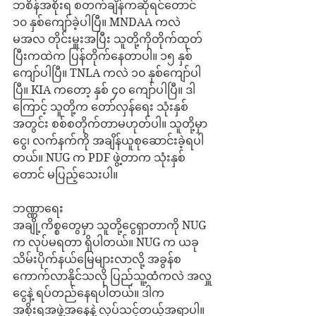
ဘစိန်အစိုးရ စတက်ချိန်ကဆိုရင်တောင် 
၁၀ နှစ်ကျော်ခဲ့ပါပြီ။ MNDAA ကလဲ 
မအလ တိုင်းမှူးအပြီး သူတို့ကိုတိုက်ထုတ်
ပြီးကထဲက ပြန်တိုက်နေတာပါ။ ၁၅ နှစ်
ကျော်ပါပြီ။ TNLA ကလဲ ၁၀ နှစ်ကျော်ပါ
ပြီ။ KIA ကတော့ နှစ် ၄၀ ကျော်ပါပြီ။ ဒါ
ကြောင့် သူတို့က တော်လှန်ရေး သုံးနှစ်
အတွင်း စစ်စတိုက်တာမဟုတ်ပါ။ သူတို့မှာ 
ငွေ၊ လက်နက်ကို အချိန်ယူစုဆောင်းခဲ့ရပါ
တယ်။ NUG က PDF ဖွဲ့တာက သုံးနှစ်
တောင် မပြည့်သေးပါ။
ဘဏ္ဏာရေး
အချို့ကိစ္စတွေမှာ သူတို့ငွေရှာတာကို NUG 
က လုပ်မရတာ ရှိပါတယ်။ NUG က ယခု
သိမ်းပိုက်နယ်မြေများလာလို့ အခွန်စ
ကောက်လာနိုင်သလို ပြည်သူ့ထံကလဲ အလှူ
ငွေနဲ့ ရပ်တည်နေရပါတယ်။ ဒါက 
အစိုးရအဖွဲ့အနေနဲ့ လုပ်သင့်တယ့်အရာပါ။ 