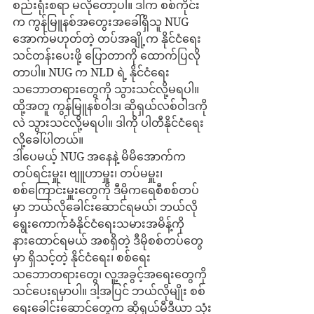
စည်းရုံးစရာ မလိုတော့ပါ။ ဒါက စစ်ကိုင်း
က ကွန်မြူနစ်အတွေးအခေါ်ရှိသူ NUG 
အောက်မဟုတ်တဲ့ တပ်အချို့က နိုင်ငံရေး
သင်တန်းပေးဖို့ ပြောတာကို ထောက်ပြလို
တာပါ။ NUG က NLD ရဲ့ နိုင်ငံရေး
သဘောတရားတွေကို သွားသင်လို့မရပါ။ 
ထို့အတူ ကွန်မြူနစ်ဝါဒ၊ ဆိုရှယ်လစ်ဝါဒကို
လဲ သွားသင်လို့မရပါ။ ဒါကို ပါတီနိုင်ငံရေး
လို့ခေါ်ပါတယ်။
ဒါပေမယ့် NUG အနေနဲ့ မိမိအောက်က 
တပ်ရင်းမှူး၊ ဗျူဟာမှူး၊ တပ်မမှူး၊ 
စစ်ကြောင်းမှူးတွေကို ဒီမိုကရေစီစစ်တပ်
မှာ ဘယ်လိုခေါင်းဆောင်ရမယ်၊ ဘယ်လို 
ရွေးကောက်ခံနိုင်ငံရေးသမားအမိန့်ကို 
နားထောင်ရမယ် အစရှိတဲ့ ဒီမိုစစ်တပ်တွေ
မှာ ရှိသင့်တဲ့ နိုင်ငံရေး၊ စစ်ရေး
သဘောတရားတွေ၊ လူ့အခွင့်အရေးတွေကို 
သင်ပေးရမှာပါ။ ဒါ့အပြင် ဘယ်လိုမျိုး စစ်
ရေးခေါင်းဆောင်တွေက ဆိုရှယ်မီဒီယာ သုံး