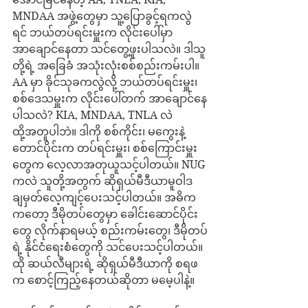
MNDAA အဖွဲ့တွေမှာ သူ့ပြောခွင့်ရကလွဲ
ရင် ဘယ်တပ်ရင်းမှူးက လိုင်းပေါ်မှာ 
အာချောင်နေတာ သင်တွေ့ဖူးပါသလဲ။ ဒါသူ
တို့ရဲ့ အခြေခံ အသုံးလုံးစစ်စည်းကမ်းပါ။ 
AA မှာ ခိုင်သုခကလွဲလို့ ဘယ်တပ်ရင်းမှူး၊ 
စစ်ဒေသမှူးက လိုင်းပေါ်တက် အာချောင်နေ
ပါသလဲ? KIA, MNDAA, TNLA လဲ 
ထို့အတူပါဘဲ။ ဒါကို စစ်ကိုင်း၊ မကွေးနဲ့ 
တောင်ပိုင်းက တပ်ရင်းမှူး၊ စစ်ကြောင်းမှူး
တွေက လေ့လာအတုယူသင့်ပါတယ်။ NUG 
ကလဲ သူတို့အတွက် ဆိုရှယ်မီဒီယာမူဝါဒ 
ချမှတ်လေ့ကျင့်ပေးသင့်ပါတယ်။ အဓိက
ကတော့ ဒီမိုတပ်တွေမှာ ခေါင်းဆောင်ပိုင်း
တွေ လိုက်နာရမယ့် စည်းကမ်းတွေ၊ ဒီမိုတပ်
ရဲ့ နိုင်ငံရေးစံတွေကို သင်ပေးသင့်ပါတယ်။ 
ထို ဆယ်လီများရဲ့ ဆိုရှယ်မီဒီယာကို စရဖ
က စောင့်ကြည့်နေတယ်ဆိုတာ မမေ့ပါနဲ့။