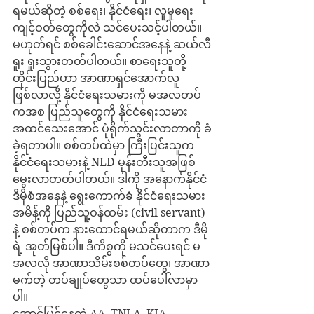
ရမယ်ဆိုတဲ့ စစ်ရေး၊ နိုင်ငံရေး၊ လူမှုရေး
ကျင့်ဝတ်တွေကိုလဲ သင်ပေးသင့်ပါတယ်။ 
မဟုတ်ရင် စစ်ခေါင်းဆောင်အနေနဲ့ ဆယ်လီ
ရူး ရူးသွားတတ်ပါတယ်။ စာရေးသူတို့
တိုင်းပြည်ဟာ အာဏာရှင်အောက်လူ
ဖြစ်လာလို့ နိုင်ငံရေးသမားကို မအလတပ်
ကအစ ပြည်သူတွေကို နိုင်ငံရေးသမား 
အထင်သေးအောင် ပုံရိုက်သွင်းလာတာကို ခံ
ခဲ့ရတာပါ။ စစ်တပ်ထဲမှာ ကြီးပြင်းသူက 
နိုင်ငံရေးသမားနဲ့ NLD မုန်းတီးသူအဖြစ် 
မွေးလာတတ်ပါတယ်။ ဒါကို အနောက်နိုင်ငံ 
ဒီမိုစံအနေနဲ့ ရွေးကောက်ခံ နိုင်ငံရေးသမား
အမိန့်ကို ပြည်သူ့ဝန်ထမ်း (civil servant) 
နဲ့ စစ်တပ်က နားထောင်ရမယ်ဆိုတာက ဒီမို
ရဲ့ အုတ်မြစ်ပါ။ ဒီကိစ္စကို မသင်ပေးရင် မ
အလလို အာဏာသိမ်းစစ်တပ်တွေ၊ အာဏာ
မက်တဲ့ တပ်ချုပ်တွေသာ ထပ်ပေါ်လာမှာ
ပါ။
အောင်မြင်နေတဲ့ AA, TNLA, KIA, 