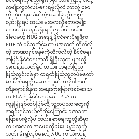
လူမျိုးလွတ်လပ်ရေးရဖို့လိုလဲ ဘာလို့ ဗမာ
ကို တိုက်ရမလဲဆိုတဲ့အပေါ်မှာ ဦးတည်
စည်းရုံးရပါတယ်။ မအလလိုကောင်မျိုး
အောက်မှာ စည်းရုံးရ ပိုလွယ်ပါတယ်။
ဒါပေမယ့် NUG အနေနဲ့ နိုင်ငံရေးပို့ချဖို့က 
PDF ထဲ ဝင်သူတိုင်းဟာ မအလကို တိုက်လို
တဲ့ အာဏာရှင်စနစ်ကိုတိုက်လိုတဲ့ နိုင်ငံရေး
အမြင် နိုင်ငံရေးအသိ ရှိပြီးသူက များလို့ 
အကန့်အသတ်ရှိပါတယ်။ တရုတ်ပြည် 
ပြည်တွင်းစစ်မှာ တရုတ်ပြည်သူ့တပ်မတော်
မှာ နိုင်ငံရေးဦးဆောင်သူဆိုတာရှိပါတယ်။ 
တိန့်ရှောင်ဖိန်က အနောက်မြောက်စစ်ဒေသ
က PLA ရဲ့ နိုင်ငံရေးမှူးပါ။ PLA က 
ကွန်မြူနစ်တပ်ဖြစ်လို့ သူ့တပ်သားတွေကို 
အရင်းရှင်ဘယ်လိုဆိုးကြောင်း ခဏခဏ
ပြောပေးဖို့လိုပါတယ်။ စာရေးသူတို့ဆီမှာ
က မအလက အမေစုကိုဖမ်း၊ ပြည်သူကို
သတ်၊ မီးရှို့လုပ်နေလို့ NUG က သီးသန့်