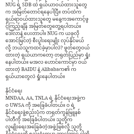
NUG ရဲ့ SDB ထဲ ရှယ်ယာဝယ်ထားသူတွေ
က အမြတ်တောင်ရနေပါပြီ။ တပ်ထဲက 
ရှယ်ရာဝယ်ထားသူတွေ မနေ့ကအကောင့်ဖွ
င့်ကြည့်ချိန် အမြတ်တွေတွေ့ရပါတယ်။ 
ဒေါ်လာနဲ့ ပေးတာပါ။ NUG က ယခုလို
အောင်မြင်တဲ့ စီးပွါးရေးမျိုး လုပ်နိုင်မယ်
လို့ ဘယ်သူကထင်ခဲ့မှာပါလဲ? ဖွတ်တွေဝယ်
ထားတဲ့ ရှယ်ယာကတော့ တရုတ်ပြည်မှာ ရှုံး
နေပါတယ်။ မအလ ဟောင်ကောင်မှာ ဝယ်
ထားတဲ့ BAIDU နဲ့ Alibabaက၏ က 
ရှယ်ယာတွေလဲ ရှုံးနေပါတယ်။
နိုင်ငံရေး
MNDAA, AA, TNLA ရဲ့ နိုင်ငံရေးအဖွဲ့က 
ဝ UWSA ကို အခြေခံပါတယ်။ ဝ ရဲ့ 
နိုင်ငံရေးဖွဲ့စည်းပုံက တရုတ်ကွန်မြူနစ်
ပါတီကို အခြေခံပါတယ်။ သူတို့က 
လူမျိုးရေးအခြေခံတဲ့အဖွဲ့ဖြစ်လို့ သူတို့
နိုင်ငံရေးကို စည်းရုံးရာမှာ ဘာကြောင့် ငါတို့