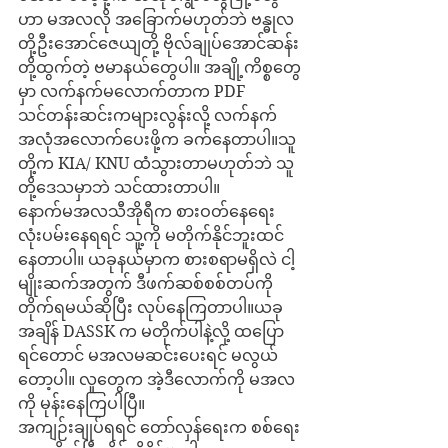
ဟာ မအလလို အခြောက်မဟုတ်ဘဲ ဗန္ဓုလ
တို့ဦးအောင်ဇေယျတို့ ဗိုလ်ချုပ်အောင်ဆန်း
တို့ထွက်တဲ့ ဗမာနယ်တွေပါ။ အချို့ကိစ္စတွေ
မှာ လက်နက်မလောက်တာက PDF 
သင်တန်းဆင်းကများလွန်းလို့ လက်နက်
အလုံအလောက်ပေးဖို့က ခက်နေတာပါ။သူ
တို့က KIA/ KNU ထံသွားတာမဟုတ်ဘဲ သူ
တို့ဒေသမှာဘဲ သင်ထားတာပါ။
နောက်မအလသီအိုရီက စားဝတ်နေရေး 
လုံးပမ်းနေရရင် သူ့ကို မတိုက်နိုင်ဘူးထင်
နေတာပါ။ ယခုနယ်မှာက စားစရာမရှိလဲ ငါ့
မျိုးဆက်အတွက် ဒီဖက်ဆစ်စစ်တပ်ကို 
တိုက်ရမယ်ဆိုပြီး လုပ်နေကြတာပါ။ယခု
အချိန် DASSK က မတိုက်ပါနဲ့လို့ ထပြော
ရင်တောင် မအလမဆင်းပေးရင် မလွယ်
တော့ပါ။ လူတွေက အဲ့ဒီလောက်ကို မအလ
ကို မုန်းနေကြပါပြီ။ 
အကျဉ်းချုပ်ရရင် တော်လှန်ရေးက စစ်ရေး