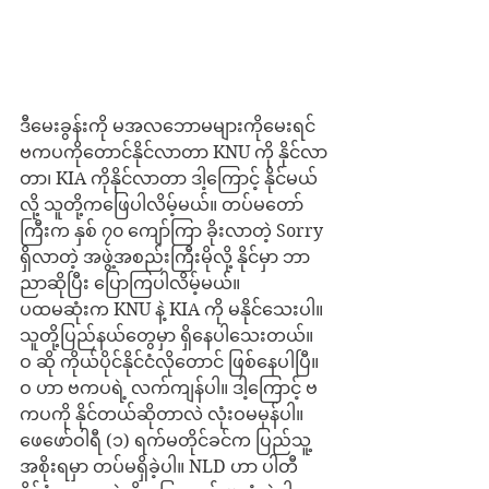
ဒီမေးခွန်းကို မအလဘောမများကိုမေးရင် 
ဗကပကိုတောင်နိုင်လာတာ KNU ကို နိုင်လာ
တာ၊ KIA ကိုနိုင်လာတာ ဒါ့ကြောင့် နိုင်မယ်
လို့ သူတို့ကဖြေပါလိမ့်မယ်။ တပ်မတော်
ကြီးက နှစ် ၇၀ ကျော်ကြာ ခိုးလာတဲ့ Sorry 
ရှိလာတဲ့ အဖွဲ့အစည်းကြီးမိုလို့ နိုင်မှာ ဘာ
ညာဆိုပြီး ပြောကြပါလိမ့်မယ်။
ပထမဆုံးက KNU နဲ့ KIA ကို မနိုင်သေးပါ။ 
သူတို့ပြည်နယ်တွေမှာ ရှိနေပါသေးတယ်။ 
ဝ ဆို ကိုယ်ပိုင်နိုင်ငံလိုတောင် ဖြစ်နေပါပြီ။ 
ဝ ဟာ ဗကပရဲ့ လက်ကျန်ပါ။ ဒါ့ကြောင့် ဗ
ကပကို နိုင်တယ်ဆိုတာလဲ လုံးဝမမှန်ပါ။
ဖေဖော်ဝါရီ (၁) ရက်မတိုင်ခင်က ပြည်သူ့
အစိုးရမှာ တပ်မရှိခဲ့ပါ။ NLD ဟာ ပါတီ