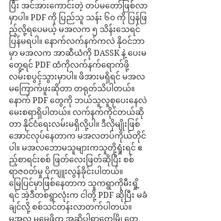
ပြီး အင်အားကောင်းတဲ့ တပ်မတော်ဖြစ်လာ
မှာပါ။ PDF ကို ပြည်သူ သန်း ၆၀ ကို ပြန်ဖြ
ည့်လို့ရပေမယ့် မအလက ၅ သိန်းသေရင် 
ပြန်မရပါ။ နောက်လက်နက်ကလဲ နိုဝင်ဘာ
မှာ မအလက အာဆီယံကို DASSK နဲ့ ပေးမ
တွေ့ရင် PDF ထံကိုလက်နက်ရောက်ဖို့ 
လမ်းစပွင့်သွားမှာပါ။ ဖိအားမရှိရင် မအလ 
မကြောက်ဖူးဆိုတာ တရုတ်သိပါတယ်။
နောက် PDF တွေကို ဘယ်သူလူစုပေးနေလဲ 
မေးစရာရှိပါတယ်။ လက်နက်ကိုင်တယ်ဆို
တာ နိုင်ငံရေးလမ်းမရှိလို့ပါ။ ဒီလိုမျိုးဖြစ်
အောင်လုပ်နေတာက မအလတပ်ကိုယ်တိုင်
ပါ။ မအလဘောမသူများကသူတို့ရှုံးရင် ဧ
ည့်စာရင်းစစ် ဖြတ်လေးဖြတ်ဆိုပြီး စစ်
ရာဇဝတ်မှု ပိုကျူးလွန်ခိုင်းပါတယ်။ 
မြေပြင်မှာဖြစ်နေတာက သူကရွာကိုမီးရှို့
ရင် အဲ့ဒီတစ်ရွာလုံးက ငါတို့ PDF ဆိုပြီး မခံ
ချင်လို့ စစ်သင်တန်းလာတက်ပါတယ်။ 
မအလ မမေ့ဖို့က အဆိုပါရွာတွေမြို့တွေ