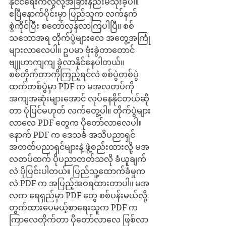
နိုင်ငံရေးကလွဲလို့အခြားနည်းမသုံးခဲ့ပါ။ 
ဧပြီနောက်ပိုင်းမှာ ပြည်သူက လက်နက်
စွဲကိုင်ပြီး စတော်လှန်လာကြပါပြီ။ စစ်
သဘောအရ တိုက်ပွဲများလေ အတွေ့အကြုံ
များလာလေပါ။ ဥပမာ ဗုံးခွဲတာတောင် 
ဗျူဟာကျကျ ခွဲလာနိုင်နေပါတယ်။ 
စစ်တိုက်တာကိုကြည့်ရင်လဲ စစ်ပွဲတစ်ပွဲ
ထက်တစ်ပွဲမှာ PDF က မအလတပ်ကို
အကျအဆုံးများအောင် လုပ်နေနိုင်တယ်ဆို
တာ ပုံပြင်မဟုတ် လက်တွေ့ပါ။ တိုက်ပွဲများ
လာလေ PDF တွေက ပိုတော်လာလေပါ။ 
နောက် PDF က ဒေသခံ အသိပညာရှင် 
အတတ်ပညာရှင်များနဲ့ ဖွဲ့စည်းထားလို့ မအ
လတပ်ထက် ပိုပညာတတ်သလို ခံယူချက်
လဲ ပိုပြင်းပါတယ်။ ပြည်သူ့ထောက်ခံမှုက
လဲ PDF က အပြည့်အဝရထားတာပါ။ မအ
လက ရေရှည်မှာ PDF တွေ စစ်ပန်းမယ်လို့ 
တွက်ထားပေမယ့်စာရေးသူက PDF က 
ကြာလေတိုက်တာ ပိုတော်လာလေ ဖြစ်လာ