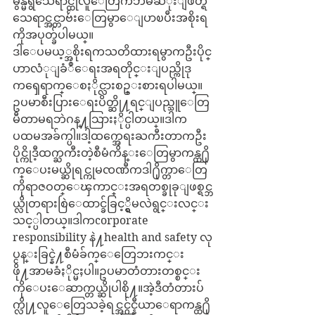
မွန္မရွိသေရာင္ထိုလူေတြကဘဲမဆံုးျဖတ္ရဲ
သေရာင္အင္တာဗ်ဴးေတြမွာေျပာၿပီးအစိုးရ
ကိုအပုတ္ခ်ပါမယ္။
ဒါေပမယ့္အစိုးရကသတိထားရမွာကဦးပိုင္
ဟာလံုျခံဳေရးအရတိုင္းျပည္ကိုဒု
ကၡေရာက္ေစႏိုင္လားစဥ္းစားရပါမယ္။
ဥပမာစီးပြားေရးပိတ္ဆို႔ရင္ျပည္သူေတြ
မီတာမရဘဲဂန္႔သြားႏိုင္ပါတယ္။ဒါက
ပထမအခ်က္ပါ။ဒါ့ထက္အေရးႀကီးတာကဦး
ပိုင္ကိုဒီ့ထက္ႀကီးတဲ့စီမံကိန္းေတြမွာကန္ထ႐ို
က္ေပးမယ္ဆိုရင္ကုမၸဏီကဒါ႐ိုက္တာေတြ
ကိုရာဇဝတ္ေၾကာင္းအရတစ္ခုခုျဖစ္ရင္ဘ
ယ္လိုတရားစြဲေထာင္ခ်ခြင့္ရွိမလဲရွင္းလင္း
သင့္ပါတယ္။ဒါကcorporate 
responsibility နဲ႔health and safety လု
ပ္ငန္းခြင္နဲ႔စီမံခ်က္ေတြေဘးကင္း
ဖို႔အာမခံႏိုင္မႈပါ။ဥပမာတံတားတစ္စင္း
ကိုေပးေဆာက္တယ္ဆိုပါစို႔။အဲ့ဒီတံတားပ်
က္လို႔လူေတြေသခဲ့ရင္အင္ဂ်င္နီယာေရာကန္ထ႐ို