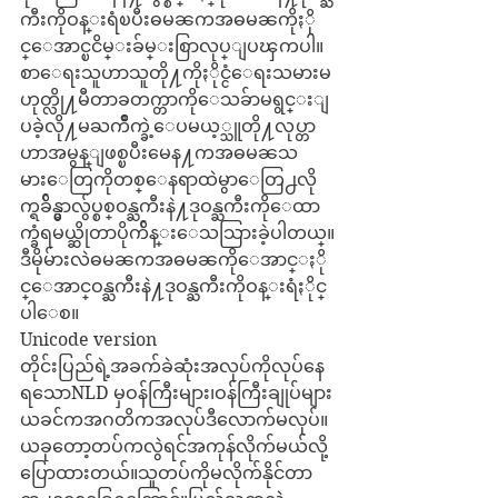
ကီးကိုဝန္းရံၿပီးဓမၼကအဓမၼကိုႏို
င္ေအာင္ၿငိမ္းခ်မ္းစြာလုပ္ျပၾကပါ။
စာေရးသူဟာသူတို႔ကိုႏိုင္ငံေရးသမားမ
ဟုတ္လို႔မီတာခတက္တာကိုေသခ်ာမရွင္းျ
ပခဲ့လို႔မႀကိဳက္ခဲ့ေပမယ့္သူတို႔လုပ္တာ
ဟာအမွန္ျဖစ္ၿပီးမေန႔ကအဓမၼသ
မားေတြကိုတစ္ေနရာထဲမွာေတြ႕လို
က္ရခ်ိန္မွာလွ်ပ္စစ္ဝန္ႀကီးနဲ႔ဒုဝန္ႀကီးကိုေထာ
က္ခံရမယ္ဆိုတာပိုက်ိန္းေသသြားခဲ့ပါတယ္။
ဒီမိုမ်ားလဲဓမၼကအဓမၼကိုေအာင္ႏို
င္ေအာင္ဝန္ႀကီးနဲ႔ဒုဝန္ႀကီးကိုဝန္းရံႏိုင္
ပါေစ။
Unicode version 
တိုင်းပြည်ရဲ့အခက်ခဲဆုံးအလုပ်ကိုလုပ်နေ
ရသောNLD မှဝန်ကြီးများ၊ဝန်ကြီးချုပ်များ
ယခင်ကအဂတိကအလုပ်ဒီလောက်မလုပ်။
ယခုတော့တပ်ကလွဲရင်အကုန်လိုက်မယ်လို့
ပြောထားတယ်။သူတပ်ကိုမလိုက်နိုင်တာ