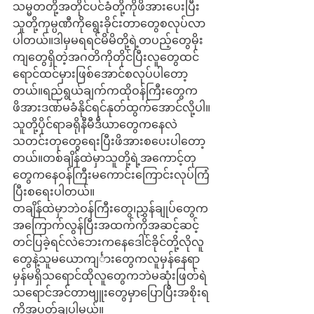
သမ္မတတို့အတိုင်ပင်ခံတို့ကိုဖိအားပေးပြီး
သူတို့ကုမ္ပဏီကိုရွေးခိုင်းတာတွေစလုပ်လာ
ပါတယ်။ဒါမှမရရင်မိမိတို့ရဲ့တပည့်တွေမိုး
ကျတွေရှိတဲ့အဂတိကိုတိုင်ပြီးလူတွေထင်
ရောင်ထင်မှားဖြစ်အောင်စလုပ်ပါတော့
တယ်။ရည်ရွယ်ချက်ကထိုဝန်ကြီးတွေက
ဖိအားဒဏ်မခံနိုင်ရင်နုတ်ထွက်အောင်လို့ပါ။
သူတို့ပိုင်ရာခရိုနီမီဒီယာတွေကနေလဲ
သတင်းတုတွေရေးပြီးဖိအားစပေးပါတော့
တယ်။တစ်ချိန်ထဲမှာသူတို့ရဲ့အကောင့်တု
တွေကနေဝန်ကြီးမကောင်းကြောင်းလုပ်ကြံ
ပြီးစရေးပါတယ်။
တချိန်ထဲမှာဘဲဝန်ကြီးတွေ၊ညွှန်ချုပ်တွေက
အကြောက်လွန်ပြီးအထက်ကိုအဆင့်ဆင့်
တင်ပြခဲ့ရင်လဲဘေးကနေဒေါင်ခိုင်တို့လိုလူ
တွေနဲ့သူမယောကျင်္ားတွေကလူမှန်နေရာ
မှန်မရှိသရောင်ထိုလူတွေကဘဲမဆုံးဖြတ်ရဲ
သရောင်အင်တာဗျူးတွေမှာပြောပြီးအစိုးရ
ကိုအပုတ်ချပါမယ်။