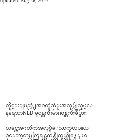
Updated:
Aug 26, 2019
တိုင္းျပည္ရဲ႕အခက္ခဲဆံုးအလုပ္ကိုလုပ္ေ
နရေသာNLD မွဝန္ႀကီးမ်ား၊ဝန္ႀကီးခ်ဳပ္မ်ား
ယခင္ကအဂတိကအလုပ္ဒီေလာက္မလုပ္။ယ
ခုေတာ့တပ္ကလြဲရင္အကုန္လိုက္မယ္လို႔ေျပာ