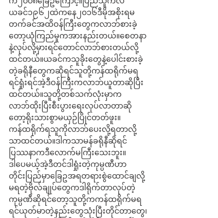
က၂၀၀၈ခြေဥကြောင့်။ပြည်သူကလဲ
ယခင်၁၉၆၂ထဲကနေ၂၀၁၆ဒီမိုအစိုးရမ
တက်ခင်အထိဝန်ကြီးတွေကလာဘ်စားခဲ့
တော့ယုံကြည်မှုကအားနည်းတယ်။စေတနာ
နဲ့လုပ်လို့မှားရင်တောင်လာဘ်စားတယ်လို့
ထင်တယ်။ယခင်ကသူခိုးတွေနဲ့ပေါင်းစားခဲ့
တဲ့ခရိုနီတွေကဆိုရင်သူတို့ကန်ထရိုက်မရ
ရင်ရှုံးရင်အဲ့ဒီဝန်ကြီးကလာဘ်ယူတာဆိုပြီး
ထင်တယ်။သူတို့တစ်သက်လုံးမှာက
လာဘ်ထိုးပြီးစီးပွားရေးလုပ်လာတာဆို
တော့ရိုးသားစွာမယှဉ်ပြိုင်တတ်ဖူး။
ကန်ထရိုက်ရသူကိုလာဘ်ပေးလို့ရတာလို့
သာထင်တယ်။ဒါကသာမန်ခရိုနီဆိုရင်
ပြဿနာကဒီလောက်မကြီးသေးဘူး။
ဒါပေမယ့်အဲ့ဒီတင်ဒါရှုံးတဲ့ကုမ္ပဏီဟာ
တိုင်းပြည်မှာခြေဥအရတရားစွဲထောင်ချလို့
မရတဲ့ဗိုလ်ချုပ်တွေကဒါရိုက်တာလုပ်တဲ့
ကုမ္ပဏီဆိုရင်တော့သူတို့ကကန်ထရိုက်မရ
ရင်ယုတ်မာတဲ့နည်းတွေသုံးပြီးတိုင်တာတွေ၊