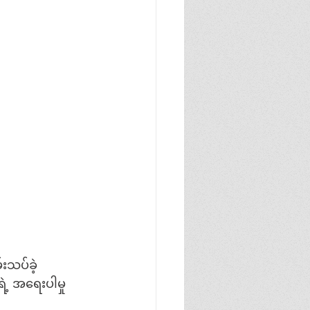
းသပ်ခဲ့
ရဲ့ အရေးပါမှု