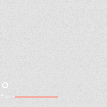
Oo
 Thein