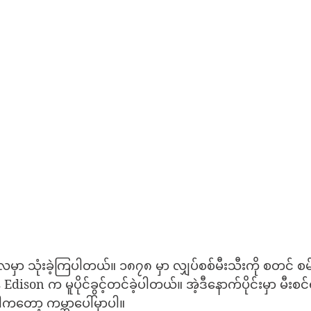
ှာ သုံးခဲ့ကြပါတယ်။ ၁၈၇၈ မှာ လျှပ်စစ်မီးသီးကို စတင် စမ်
dison က မူပိုင်ခွင့်တင်ခဲ့ပါတယ်။ အဲ့ဒီနောက်ပိုင်းမှာ မီးစင်
ါကတော့ ကမ္ဘာပေါ်မှာပါ။