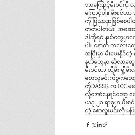
ဘာကြောင့်မီးစင်ကို
ကြောင့်ပါ။ မီးစင်ဟာ
ကို ပြဿနာဖြစ်စေပါတ
တတ်ပါတယ်။ အဆောက်
ဒါဆိုရင် နယ်တွေမှာကေ
ပါ။ နောက် ကလေးတွေ
အပြီးမှာ မီးပေးနိုင်တ
နယ်တွေမှာ ဆိုလာတွေသ
မီးစင်ဟာ တို့မီး ရှို
စောလူမင်းကိစ္စကတော့
ကိုDASSK က ICC မရ
လို့အော်နေရင်တော့ စေ
ယခု ၂၁ ရာစုမှာ မီး
တဲ့ စောလူးမင်းလို မ