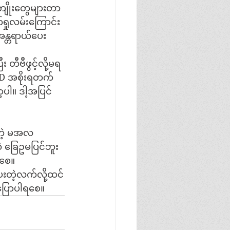
ကျိုးတွေများတာ
ရှုလမ်းကြောင်း
အန္တရာယ်ပေး
တီဗီဖွင့်လို့မရ
LD အစိုးရတက်
ာ့ပါ။ ဒါ့အပြင်
ူတဲ့ မအလ
ခြေဥမပြင်ဘူး
ရစေ။
ေးတဲ့လက်လို့ထင်
 ပြောပါရစေ။