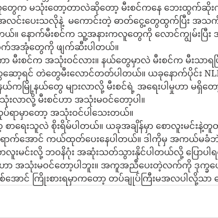
 လူတွေက မသုံးတော့တာလဲဆိုတော့ မီးစင်ကနေ ဘေးထွက်ဆိုး
 အလင်းပေးသလိုနဲ့  မကောင်းတဲ့ ဓာတ်ငွေ့တွေထွက်ပြီး အသက်
ယ်။ နောက်မီးစင်က သူ့အနားကလူတွေကို လောင်ကျွမ်းပြီး 
အအုံတွေကို ဖျက်ဆီးပါတယ်။
ာ မီးစင်က အသုံးဝင်လား။ နယ်တွေမှာလဲ မီးစင်က မီးသာရပြီး 
ဆော့ရင် တဲတွေမီးလောင်တတ်ပါတယ်။ ယခုနောက်ပိုင်း N
ဲ့ နယ်ကမြို့နယ်တွေ များလာလို့ မီးစင်ရဲ့ အရေးပါမှုဟာ မရှိတေ
ုံးလာလို့ မီးစင်ဟာ အသုံးမဝင်တော့ပါ။
့မီးလုပ်ရာမှာတော့ အသုံးဝင်ပါသေးတယ်။
 စာရေးသူလဲ စိုးရိမ်ပါတယ်။ ယခုအချိန်မှာ စောလူးမင်းနဲ့တ
ောက်အောင် ကယ်ထုတ်ပေးနေပါတယ်။ ဒါကိုမှ အကယ်မခံဘဲ 
ာလူးမင်းလို့ ဘဝနိဂုံး အဆုံးသတ်သွားနိုင်ပါတယ်လို့ ပြောပါ
စင်ဟာ အသုံးမဝင်တော့ပါဘူး။ အကူအညီပေးတဲ့လက်ကို ဒုက္ခပ
ဖြစ်အောင် ကြိုးစားရမှာကတော့ တပ်ချုပ်ကြီးမအလပါလို့သာ