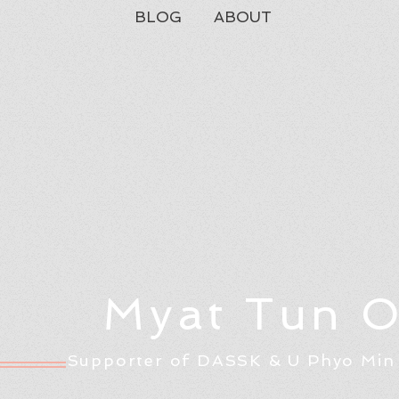
BLOG
ABOUT
Myat Tun 
Supporter of DASSK & U Phyo Min