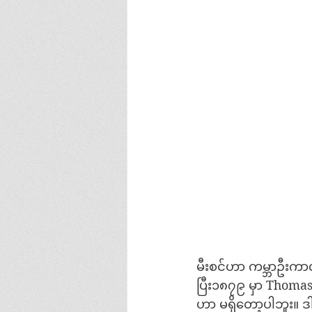
မီးစင်ဟာ ကမ္ဘာဦးကာလမ
ပြီး၁၈၇၉ မှာ Thomas E
ဟာ မရှိတော့ပါဘူး။ ဒ