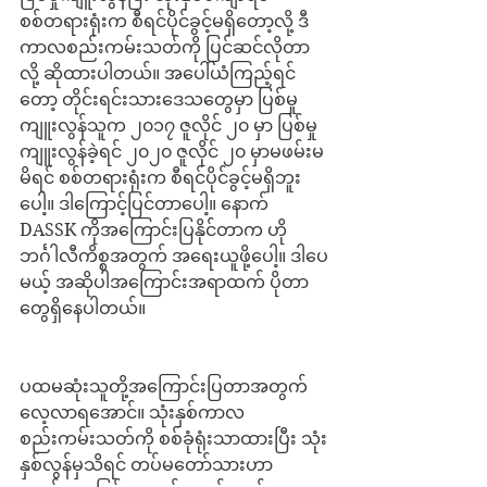
စစ်တရားရုံးက စီရင်ပိုင်ခွင့်မရှိတော့လို့ ဒီ
ကာလစည်းကမ်းသတ်ကို ပြင်ဆင်လိုတာ
လို့ ဆိုထားပါတယ်။ အပေါ်ယံကြည့်ရင်
တော့ တိုင်းရင်းသားဒေသတွေမှာ ပြစ်မှု
ကျူးလွန်သူက ၂၀၁၇ ဇူလိုင် ၂၀ မှာ ပြစ်မှု
ကျူးလွန်ခဲ့ရင် ၂၀၂၀ ဇူလိုင် ၂၀ မှာမဖမ်းမ
မိရင် စစ်တရားရုံးက စီရင်ပိုင်ခွင့်မရှိဘူး
ပေါ့။ ဒါကြောင့်ပြင်တာပေါ့။ နောက် 
DASSK ကိုအကြောင်းပြနိုင်တာက ဟို
ဘင်္ဂါလီကိစ္စအတွက် အရေးယူဖို့ပေါ့။ ဒါပေ
မယ့် အဆိုပါအကြောင်းအရာထက် ပိုတာ
တွေရှိနေပါတယ်။
ပထမဆုံးသူတို့အကြောင်းပြတာအတွက် 
လေ့လာရအောင်။ သုံးနှစ်ကာလ
စည်းကမ်းသတ်ကို စစ်ခုံရုံးသာထားပြီး သုံး
နှစ်လွန်မှသိရင် တပ်မတော်သားဟာ 