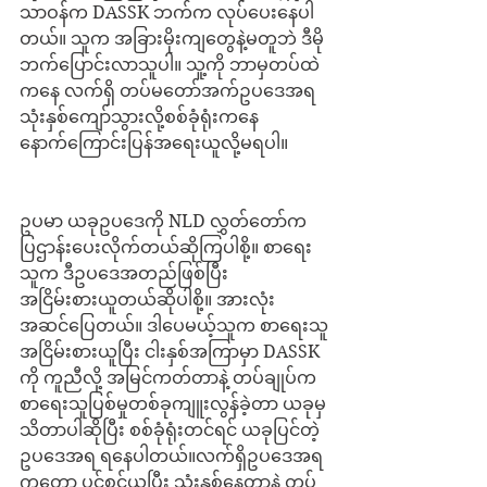
သာဝန်က DASSK ဘက်က လုပ်ပေးနေပါ
တယ်။ သူက အခြားမိုးကျတွေနဲ့မတူဘဲ ဒီမို
ဘက်ပြောင်းလာသူပါ။ သူ့ကို ဘာမှတပ်ထဲ
ကနေ လက်ရှိ တပ်မတော်အက်ဥပဒေအရ 
သုံးနှစ်ကျော်သွားလို့စစ်ခုံရုံးကနေ 
နောက်ကြောင်းပြန်အရေးယူလို့မရပါ။ 
ဥပမာ ယခုဥပဒေကို NLD လွှတ်တော်က 
ပြဌာန်းပေးလိုက်တယ်ဆိုကြပါစို့။ စာရေး
သူက ဒီဥပဒေအတည်ဖြစ်ပြီး 
အငြိမ်းစားယူတယ်ဆိုပါစို့။ အားလုံး
အဆင်ပြေတယ်။ ဒါပေမယ့်သူက စာရေးသူ
အငြိမ်းစားယူပြီး ငါးနှစ်အကြာမှာ DASSK 
ကို ကူညီလို့ အမြင်ကတ်တာနဲ့ တပ်ချုပ်က
စာရေးသူပြစ်မှုတစ်ခုကျူးလွန်ခဲ့တာ ယခုမှ
သိတာပါဆိုပြီး စစ်ခုံရုံးတင်ရင် ယခုပြင်တဲ့ 
ဥပဒေအရ ရနေပါတယ်။လက်ရှိဥပဒေအရ
ကတော့ ပင်စင်ယူပြီး သုံးနှစ်နေတာနဲ့ တပ်