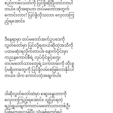
စည်းကမ်းသတ်ကို ပြင်ဖို့ဆိုပြီးတင်လာပါ
တယ်။ ထိုအရာဟာ တပ်မတော်အတွက်
ကောင်းလား? ပြင်ဖို့လိုသလား လေ့လာကြ
ည့်ရအောင်။
ဒီနေရာမှာ တပ်မတော်အက်ဥပဒေကို 
လွှတ်တော်မှာ ပြင်လို့ရတယ်ဆိုတဲ့အသိကို 
ပထမဆုံးရလိုက်တာပါ။ နောက်ပိုင်းမှာ 
ကညနကောင်စီရဲ့ လုပ်ပိုင်ခွင့်တွေ၊ 
တပ်မတော်သားတွေရဲ့သက်တမ်းကို တိုးခွ
င့်မရှိတာတွေကို ပြင်ဖို့လမ်းစဖြစ်လာနိုင်ပါ
တယ်။ ဒါက ကောင်းတဲ့အချက်ပါ။
ဒါဆိုလွှတ်တော်ထဲမှာ ဆွေးနွေးတာကို 
လေ့လာကြည့်ရအောင်။ သူပြင်ရတဲ့ 
ရည်ရွယ်ချက်ကတပ်မတော်သားတစ်ဦး 
ပြစ်မှုကျူးလွန်ပြီး သုံးနှစ်ကျော်ရင် 