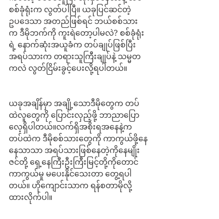
စစ်ခုံရုံးက လွတ်ပါပြီ။ ယခုပြင်ဆင်တဲ့
ဥပဒေသာ အတည်ဖြစ်ရင် ဘယ်စစ်သား
က ဒီမိုဘက်ကို ကူးရဲတော့ပါမလဲ? စစ်ခုံရုံး
ရဲ့ နောက်ဆုံးအယူခံက တပ်ချုပ်ဖြစ်ပြီး 
အရပ်သားက တရားသူကြီးချုပ်နဲ့ သမ္မတ
ကလဲ လွတ်ငြိမ်းခွင့်ပေးလို့ရပါတယ်။
ယခုအချိန်မှာ အချို့သောဒီမိုတွေက တပ်
ထဲလူတွေကို ပြောင်းလှည့်ဖို့ ဘာညာပြော
လေ့ရှိပါတယ်။လက်ရှိအစိုးရအနေနဲ့က 
တပ်ထဲက ဒီမိုစစ်သားတွေကို ကာကွယ်ဖို့နေ
နေသာသာ အရပ်သားဖြစ်နေတဲ့ကိုနေမျိုး
ဇင်တို့ ရှေ့နေကြီးဦးကြီးမြင့်တို့ကိုတောင် 
ကာကွယ်မှု မပေးနိုင်သေးတာ တွေ့ရပါ
တယ်။ ဟိုကျောင်းသာက ရန်စတာမိုလို့ 
ထားလိုက်ပါ။