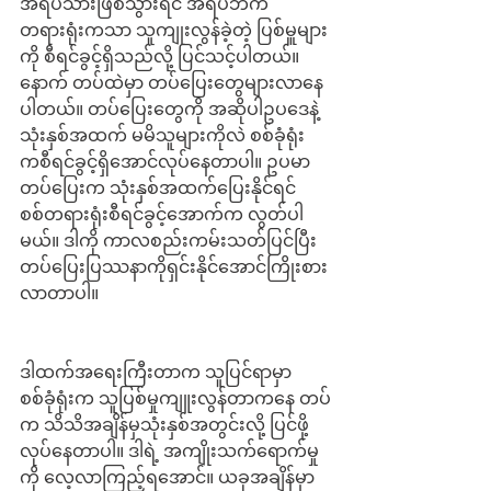
အရပ်သားဖြစ်သွားရင် အရပ်ဘက်
တရားရုံးကသာ သူကျုးလွန်ခဲ့တဲ့ ပြစ်မှူများ
ကို စီရင်ခွင့်ရှိသည်လို့ ပြင်သင့်ပါတယ်။ 
နောက် တပ်ထဲမှာ တပ်ပြေးတွေများလာနေ
ပါတယ်။ တပ်ပြေးတွေကို အဆိုပါဥပဒေနဲ့ 
သုံးနှစ်အထက် မမိသူများကိုလဲ စစ်ခုံရုံး
ကစီရင်ခွင့်ရှိအောင်လုပ်နေတာပါ။ ဥပမာ 
တပ်ပြေးက သုံးနှစ်အထက်ပြေးနိုင်ရင် 
စစ်တရားရုံးစီရင်ခွင့်အောက်က လွတ်ပါ
မယ်။ ဒါကို ကာလစည်းကမ်းသတ်ပြင်ပြီး 
တပ်ပြေးပြဿနာကိုရှင်းနိုင်အောင်ကြိုးစား
လာတာပါ။
ဒါထက်အရေးကြီးတာက သူပြင်ရာမှာ 
စစ်ခုံရုံးက သူပြစ်မှုကျူးလွန်တာကနေ တပ်
က သိသိအချိန်မှသုံးနှစ်အတွင်းလို့ ပြင်ဖို့
လုပ်နေတာပါ။ ဒါရဲ့ အကျိုးသက်ရောက်မှု
ကို လေ့လာကြည့်ရအောင်။ ယခုအချိန်မှာ 