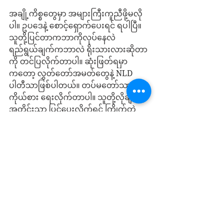
အချို့ကိစ္စတွေမှာ အများကြီးကူညီဖို့မလို
ပါ။ ဥပဒေနဲ့ စောင့်ရှောက်ပေးရင် ရပါပြီ။ 
သူတို့ပြင်တာကဘာကိုလုပ်နေလဲ 
ရည်ရွယ်ချက်ကဘာလဲ ရိုးသားလားဆိုတာ
ကို တင်ပြလိုက်တာပါ။ ဆုံးဖြတ်ရမှာ
ကတော့ လွှတ်တော်အမတ်တွေနဲ့ NLD 
ပါတီသာဖြစ်ပါတယ်။ တပ်မတော်သားများ
ကိုယ်စား ရေးလိုက်တာပါ။ သူတို့လိုချင်တဲ့
အတိုင်းသာ ပြင်ပေးလိုက်ရင် ကြိုက်တဲ့
တပ်မတော်သားဟောင်းကို ၁၀ နှစ်နေမှ
ပုဒ်မတစ်ခုတတ်ပြီး စွဲလိုက်တာနဲ့ စစ်ခုံရုံး
ရောက်သွားပါမယ်။ စစ်ခုံရုံးရဲ့ အဆုံးသတ်
က တပ်ချုပ်ပါလို့သက်ဆိုင်သူများသိ
အောင် ပြောထားပါရစေ။ ဒီမိုကရေစီ ပို
အားကောင်းစေချင်ရင် တပ်ချုပ်ကို ညွှန်
ချုပ်နေရာပို့နိုင်အောင် လုပ်ကြပါ။ ယခုပြော
နေတာတွေဟာ တပ်မတော်သားတွေရဲ့ အခွ
င့်အရေးအတွက်ပြောနေတာမဟုတ်ဘဲ ဒီမို