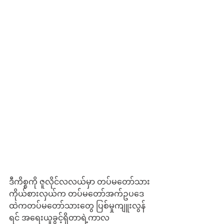
ဒီကိစ္စကို ဇူလိုင်လလယ်မှာ တပ်မတော်သား
ကိုယ်စားလှယ်က တပ်မတော်အက်ဥပဒေ
ထဲကတပ်မတော်သားတွေ ပြစ်မှုကျူးလွန်
ရင် အရေးယူခွင့်ရှိတာရဲ့ကာလ