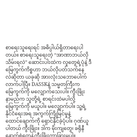
စာရေးသူရေးရင် အဓိပ္ပါယ်ရှိတာရေးပါ
တယ်။ စာရေးသူရေးတဲ့ “အာဏာဘယ်လို
သိမ်းရလဲ” ဆောင်းပါးထဲက လူတွေရဲ့ပုံနဲ့ ဒီ
မြေကွက်ကိစ္စဟာ ဘယ်လိုပတ်သက်နေ
လဲဆိုတာ ယခုဆို အားလုံးသဘောပေါက်
လာက်ပါပြီ။ DASSKနဲ့ သမ္မတကြီးက 
မြေကွက်ကို မလျှောက်သေးပါ။ ကွီးဖြိုး
နာမည်က သူတို့ရဲ့ စာရင်းထဲမပါလို့ 
မြေကွက်ကို မယူပါ။ မလျှောက်ပါ။ သူ့ရဲ့ 
နိုင်ငံ​ရေးအရ အကွက်ကြိုမြင်မှုနဲ့ 
ထောင်ချောက်ကို ရှောင်နိုင်ခဲ့ပုံပါ။ ဂုဏ်ယူ
ပါတယ် ကွီးဖြိုး။ ဒါက မိုးကျတွေ၊ ခရိုနီ
နောက်စွဲတွေနဲ့ကွီးဖြိုးကွာခြားမှုပါ။