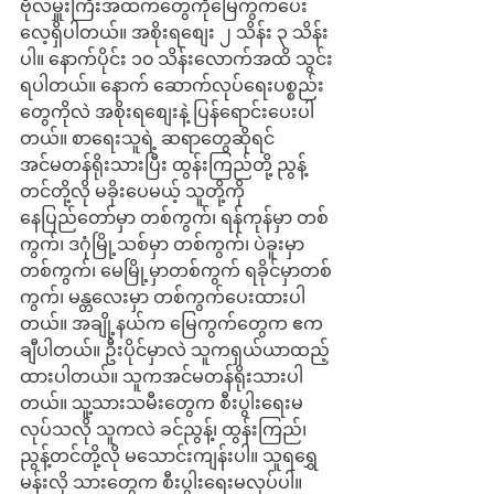
ဗိုလ်မှူးကြီးအထက်တွေကိုမြေကွက်ပေး
လေ့ရှိပါတယ်။ အစိုးရစျေး ၂ သိန်း ၃ သိန်း
ပါ။ နောက်ပိုင်း ၁၀ သိန်းလောက်အထိ သွင်း
ရပါတယ်။ နောက် ဆောက်လုပ်ရေးပစ္စည်း
တွေကိုလဲ အစိုးရစျေးနဲ့ ပြန်ရောင်းပေးပါ
တယ်။ စာရေးသူရဲ့ ဆရာတွေဆိုရင် 
အင်မတန်ရိုးသားပြီး ထွန်းကြည်တို့ ညွန့်
တင်တို့လို မခိုးပေမယ့် သူတို့ကို
နေပြည်တော်မှာ တစ်ကွက်၊ ရန်ကုန်မှာ တစ်
ကွက်၊ ဒဂုံမြို့သစ်မှာ တစ်ကွက်၊ ပဲခူးမှာ
တစ်ကွက်၊ မေမြို့မှာတစ်ကွက် ရခိုင်မှာတစ်
ကွက်၊ မန္တလေးမှာ တစ်ကွက်ပေးထားပါ
တယ်။ အချို့နယ်က မြေကွက်တွေက ဧက
ချီပါတယ်။ ဦးပိုင်မှာလဲ သူကရှယ်ယာထည့်
ထားပါတယ်။ သူကအင်မတန်ရိုးသားပါ
တယ်။ သူ့သားသမီးတွေက စီးပွါးရေးမ
လုပ်သလို သူကလဲ ခင်ညွန့်၊ ထွန်းကြည်၊ 
ညွန့်တင်တို့လို မသောင်းကျန်းပါ။ သူရရွှေ
မန်းလို သားတွေက စီးပွါးရေးမလုပ်ပါ။ 