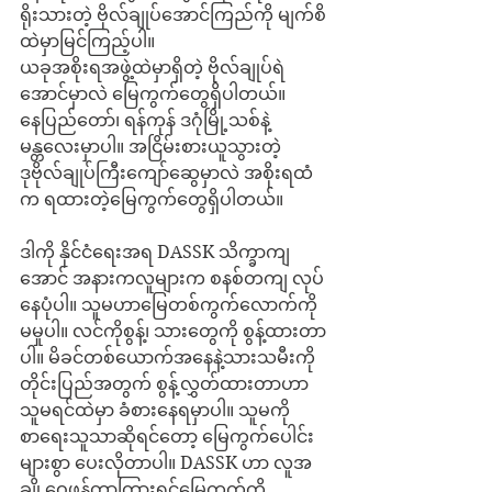
ရိုးသားတဲ့ ဗိုလ်ချုပ်အောင်ကြည်ကို မျက်စိ
ထဲမှာမြင်ကြည့်ပါ။ 
ယခုအစိုးရအဖွဲ့ထဲမှာရှိတဲ့ ဗိုလ်ချုပ်ရဲ
အောင်မှာလဲ မြေကွက်တွေရှိပါတယ်။ 
နေပြည်တော်၊ ရန်ကုန် ဒဂုံမြို့သစ်နဲ့ 
မန္တလေးမှာပါ။ အငြိမ်းစားယူသွားတဲ့ 
ဒုဗိုလ်ချုပ်ကြီးကျော်ဆွေမှာလဲ အစိုးရထံ
က ရထားတဲ့မြေကွက်တွေရှိပါတယ်။
ဒါကို နိုင်ငံရေးအရ DASSK သိက္ခာကျ
အောင် အနားကလူများက စနစ်တကျ လုပ်
နေပုံပါ။ သူမဟာမြေတစ်ကွက်လောက်ကို 
မမှုပါ။ လင်ကိုစွန့်၊ သားတွေကို စွန့်ထားတာ
ပါ။ မိခင်တစ်ယောက်အနေနဲ့သားသမီးကို 
တိုင်းပြည်အတွက် စွန့်လွှတ်ထားတာဟာ 
သူမရင်ထဲမှာ ခံစားနေရမှာပါ။ သူမကို 
စာရေးသူသာဆိုရင်တော့ မြေကွက်ပေါင်း
များစွာ ပေးလိုတာပါ။ DASSK ဟာ လူအ
ချို့ဝေဖန်တာကြားရင်မြေကွက်ကို 