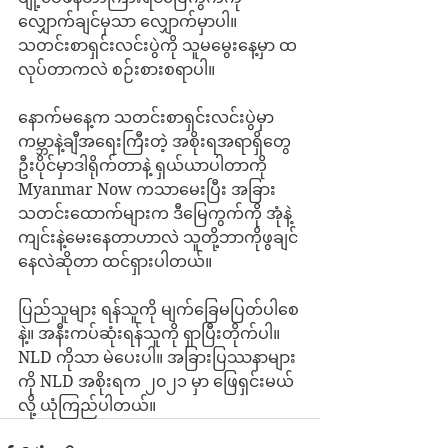
လျှောက်ချင်မှသာ လျှောက်မှာပါ။ 
သတင်းစာရှင်းလင်းပွဲကို သူမမွေးနေ့မှာ ထ
လုပ်တာကလဲ စဉ်းစားစရာပါ။
နောက်မနေ့က သတင်းစာရှင်းလင်းပွဲမှာ 
ကမ္ဘာနဲ့ချီအရေးကြီးတဲ့ အစိုးရအရာရှိတွေ 
ဦးပိုင်မှာဒါရိုက်တာနဲ့ ရှယ်ယာပါတာကို 
Myanmar Now ကသာမေးပြီး အခြား
သတင်းထောက်များက ဒီမြေကွက်ကို အုံနဲ့
ကျင်းနဲ့မေးနေတာဟာလဲ သူတို့ဘာကိုဖွချင်
နေလဲဆိုတာ ထင်ရှားပါတယ်။
ပြည်သူများ ရန်သူကို မျက်ခြေမပြတ်ပါစေ
နဲ့။ အနီးကပ်ဆုံးရန်သူကို ရှာပြီးတိုက်ပါ။ 
NLD ကိုသာ မဲပေးပါ။ အခြားပြဿနာများ
ကို NLD အစိုးရက ၂၀၂၁ မှာ ဖြေရှင်းမယ်
လို့ ယုံကြည်ပါတယ်။