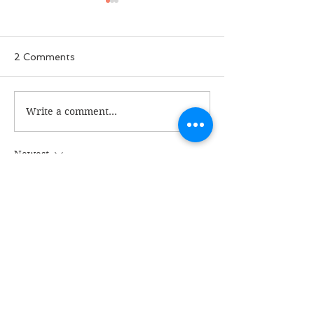
2 Comments
ခွေးစကား မှတ်တမ်း
Write a comment...
မအလတပ်ထဲက 
ဘာလို့ စျေးပေါ
Newest
Myint Soe Oo
Jun 21, 2020
ဦးမြတ်  !  အတိတ်ကာလတစ်ခုမှာ
မြန်မာ့အသံ ရေဒီယိုမှ  သောတရှင်တို့လိုရာ 
ကဏ္ဍ ထုတ်လွှင့်ခဲ့ဘူးပါသည်။(ယနေ့
မျက်မှောက် Sky Net မှ  URMTV ပုံစံမျိုးပါ။)
ခုလည်း ဦးမြတ်အပါအဝင် သောတရှင် (စာရှု
သူများ အပါအဝင်)များ အကြိုက်တွေ့စေမည့် 
သီချင်းတစ်ပုဒ် ရွေးထုတ်