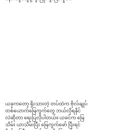
ယခုကတော့ ရိုးသားတဲ့ တပ်ထဲက ဗိုလ်ချုပ်
တစ်ယောက်မြေကွက်တွေ ဘယ်လိုရနိုင်
လဲဆိုတာ ရေးပြလိုပါတယ်။ ယခင်က မြေ
သိမ်း ယာသိမ်းပြီး မြေကွက်ဖော် ပြီးရင် 